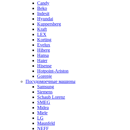
Candy
Beko
Indesit
Hyundai
Kuppersberg
Kraft
LEX
Korting
Evelux
Hiberg
Hansa
Haier
Hisense
Hotpoint-Ariston
Gorenje
Посудомоечные машины
Samsung
Siemens
Schaub Lorenz
SMEG
Midea
Miele
LG
Maunfeld
NEFF