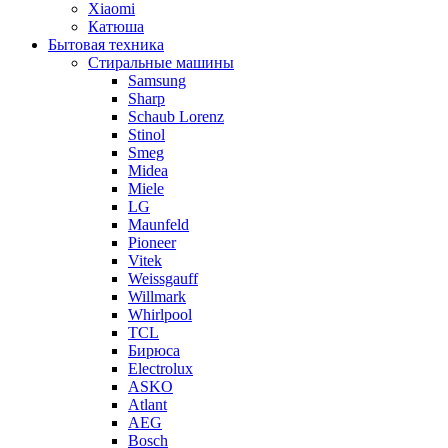
Xiaomi
Катюша
Бытовая техника
Стиральные машины
Samsung
Sharp
Schaub Lorenz
Stinol
Smeg
Midea
Miele
LG
Maunfeld
Pioneer
Vitek
Weissgauff
Willmark
Whirlpool
TCL
Бирюса
Electrolux
ASKO
Atlant
AEG
Bosch