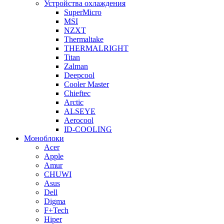
Устройства охлаждения
SuperMicro
MSI
NZXT
Thermaltake
THERMALRIGHT
Titan
Zalman
Deepcool
Cooler Master
Chieftec
Arctic
ALSEYE
Aerocool
ID-COOLING
Моноблоки
Acer
Apple
Amur
CHUWI
Asus
Dell
Digma
F+Tech
Hiper