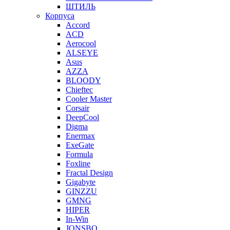
ШТИЛЬ
Корпуса
Accord
ACD
Aerocool
ALSEYE
Asus
AZZA
BLOODY
Chieftec
Cooler Master
Corsair
DeepCool
Digma
Enermax
ExeGate
Formula
Foxline
Fractal Design
Gigabyte
GINZZU
GMNG
HIPER
In-Win
JONSBO