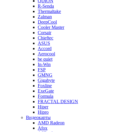
QDION
R-Senda
Thermaltake
Zalman
DeepCool
Cooler Master
Corsair
Chieftec
ASUS
Accord
Aerocool
be quiet
In-Win
FSP
GMNG
Gigabyte
Foxline
ExeGate
Formula
FRACTAL DESIGN
Hiper
Hipro
Видеокарты
AMD Radeon
Afox