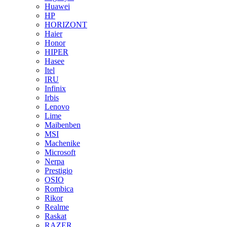
Huawei
HP
HORIZONT
Haier
Honor
HIPER
Hasee
Itel
IRU
Infinix
Irbis
Lenovo
Lime
Maibenben
MSI
Machenike
Microsoft
Nerpa
Prestigio
OSIO
Rombica
Rikor
Realme
Raskat
RAZER