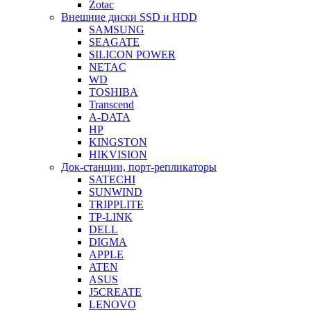
Zotac
Внешние диски SSD и HDD
SAMSUNG
SEAGATE
SILICON POWER
NETAC
WD
TOSHIBA
Transcend
A-DATA
HP
KINGSTON
HIKVISION
Док-станции, порт-репликаторы
SATECHI
SUNWIND
TRIPPLITE
TP-LINK
DELL
DIGMA
APPLE
ATEN
ASUS
J5CREATE
LENOVO