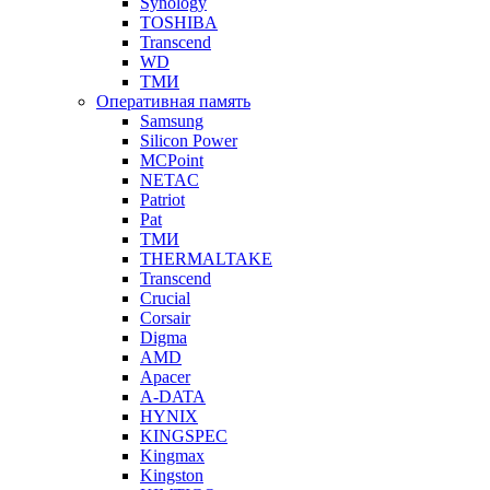
Synology
TOSHIBA
Transcend
WD
ТМИ
Оперативная память
Samsung
Silicon Power
MCPoint
NETAC
Patriot
Pat
ТМИ
THERMALTAKE
Transcend
Crucial
Corsair
Digma
AMD
Apacer
A-DATA
HYNIX
KINGSPEC
Kingmax
Kingston