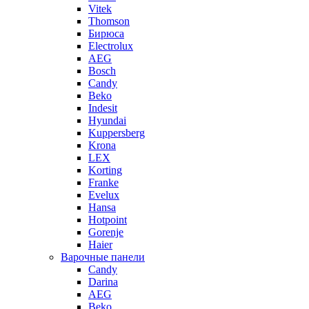
Vitek
Thomson
Бирюса
Electrolux
AEG
Bosch
Candy
Beko
Indesit
Hyundai
Kuppersberg
Krona
LEX
Korting
Franke
Evelux
Hansa
Hotpoint
Gorenje
Haier
Варочные панели
Candy
Darina
AEG
Beko