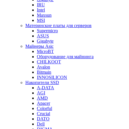
IRU
Intel
Maxsun
MSI
Материнские платы для серверов
Supermicro
ASUS
Gigabyte
Майнеры Asic
MicroBT
Оборудование для майнинга
CHILKOOT
Avalon
Bitmain
INNOSILICON
Накопители SSD
A-DATA
AGI
AMD
Apacer
Colorful
Crucial
DATO
Dell