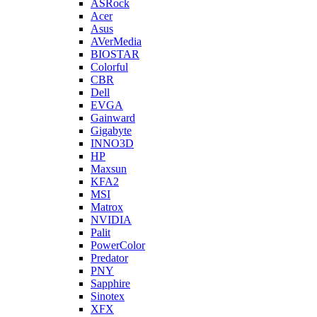
ASRock
Acer
Asus
AVerMedia
BIOSTAR
Colorful
CBR
Dell
EVGA
Gainward
Gigabyte
INNO3D
HP
Maxsun
KFA2
MSI
Matrox
NVIDIA
Palit
PowerColor
Predator
PNY
Sapphire
Sinotex
XFX