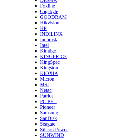
DIGMA
Foxline
Gigabyte
GOODRAM
Hikvision
HP
INDILINX
Innodisk
Intel
Kimtigo
KINGPRICE
KingSpec
Kingston
KIOXIA
Micron
MSI
Netac
Patriot
PC PET
Pioneer
Samsung
SanDisk
Seagate
Silicon Power
SUNWIND