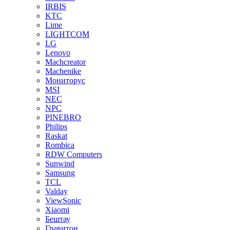
IRBIS
KTC
Lime
LIGHTCOM
LG
Lenovo
Machcreator
Machenike
Мониторус
MSI
NEC
NPC
PINEBRO
Philips
Raskat
Rombica
RDW Computers
Sunwind
Samsung
TCL
Valday
ViewSonic
Xiaomi
Бештау
Гравитон