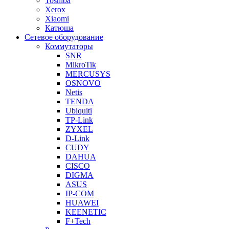
Toshiba
Xerox
Xiaomi
Катюша
Сетевое оборудование
Коммутаторы
SNR
MikroTik
MERCUSYS
OSNOVO
Netis
TENDA
Ubiquiti
TP-Link
ZYXEL
D-Link
CUDY
DAHUA
CISCO
DIGMA
ASUS
IP-COM
HUAWEI
KEENETIC
F+Tech