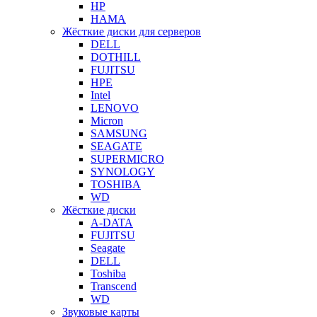
HP
HAMA
Жёсткие диски для серверов
DELL
DOTHILL
FUJITSU
HPE
Intel
LENOVO
Micron
SAMSUNG
SEAGATE
SUPERMICRO
SYNOLOGY
TOSHIBA
WD
Жёсткие диски
A-DATA
FUJITSU
Seagate
DELL
Toshiba
Transcend
WD
Звуковые карты