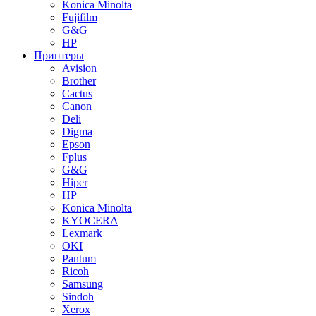
Konica Minolta
Fujifilm
G&G
HP
Принтеры
Avision
Brother
Cactus
Canon
Deli
Digma
Epson
Fplus
G&G
Hiper
HP
Konica Minolta
KYOCERA
Lexmark
OKI
Pantum
Ricoh
Samsung
Sindoh
Xerox