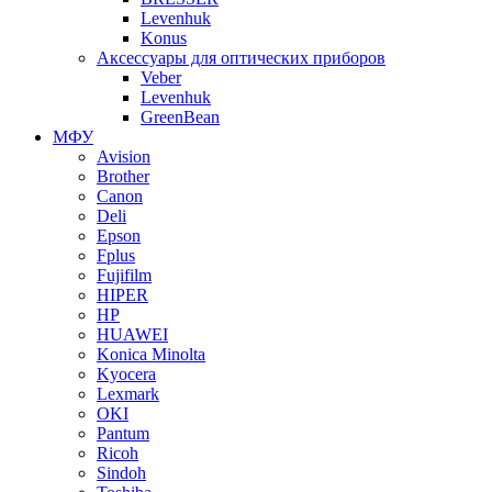
Levenhuk
Konus
Аксессуары для оптических приборов
Veber
Levenhuk
GreenBean
МФУ
Avision
Brother
Canon
Deli
Epson
Fplus
Fujifilm
HIPER
HP
HUAWEI
Konica Minolta
Kyocera
Lexmark
OKI
Pantum
Ricoh
Sindoh