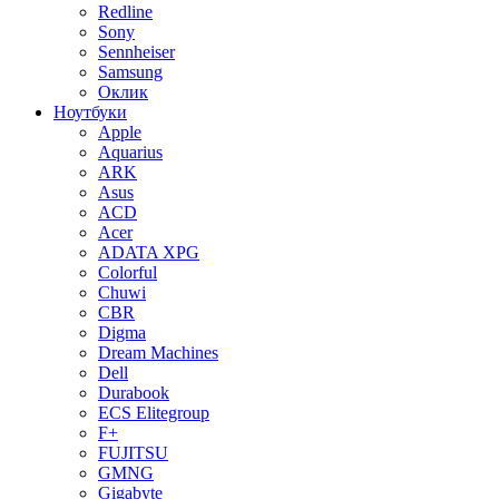
Redline
Sony
Sennheiser
Samsung
Оклик
Ноутбуки
Apple
Aquarius
ARK
Asus
ACD
Acer
ADATA XPG
Colorful
Chuwi
CBR
Digma
Dream Machines
Dell
Durabook
ECS Elitegroup
F+
FUJITSU
GMNG
Gigabyte