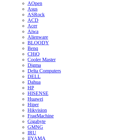
AOpen
Asus
ASRock
ACD
Acer
Aiwa
Alienware
BLOODY
Benq
CHiQ
Cooler Master
Digma
Delta Computers
DELL
Dahua
HP
HISENSE
Huawei
Hiper
Hikvision
FragMachine
Gigabyte
GMNG
IRU
IIYAMA