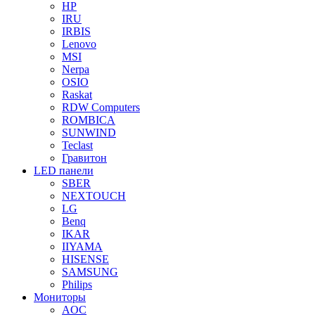
HP
IRU
IRBIS
Lenovo
MSI
Nerpa
OSIO
Raskat
RDW Computers
ROMBICA
SUNWIND
Teclast
Гравитон
LED панели
SBER
NEXTOUCH
LG
Benq
IKAR
IIYAMA
HISENSE
SAMSUNG
Philips
Мониторы
AOC