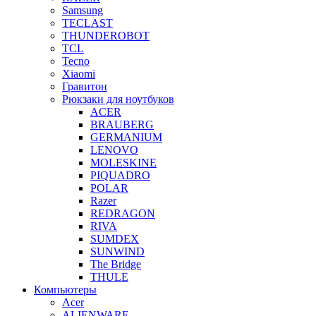
Samsung
TECLAST
THUNDEROBOT
TCL
Tecno
Xiaomi
Гравитон
Рюкзаки для ноутбуков
ACER
BRAUBERG
GERMANIUM
LENOVO
MOLESKINE
PIQUADRO
POLAR
Razer
REDRAGON
RIVA
SUMDEX
SUNWIND
The Bridge
THULE
Компьютеры
Acer
ALIENWARE