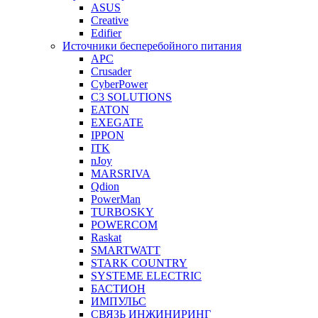
ASUS
Creative
Edifier
Источники бесперебойного питания
APC
Crusader
CyberPower
C3 SOLUTIONS
EATON
EXEGATE
IPPON
ITK
nJoy
MARSRIVA
Qdion
PowerMan
TURBOSKY
POWERCOM
Raskat
SMARTWATT
STARK COUNTRY
SYSTEME ELECTRIC
БАСТИОН
ИМПУЛЬС
СВЯЗЬ ИНЖИНИРИНГ