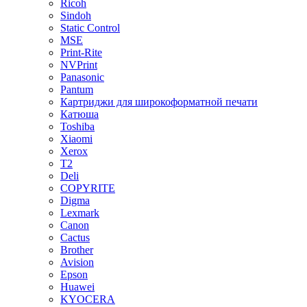
Ricoh
Sindoh
Static Control
MSE
Print-Rite
NVPrint
Panasonic
Pantum
Картриджи для широкоформатной печати
Катюша
Toshiba
Xiaomi
Xerox
T2
Deli
COPYRITE
Digma
Lexmark
Canon
Cactus
Brother
Avision
Epson
Huawei
KYOCERA