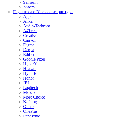
Samsung
Xiaomi
Наушники и Bluetooth-гарнитуры
Apple
Anker
Audio-Technica
A4Tech
Creative
Canyon
Digma
Deppa
Edifier
Google Pixel
HyperX
Huawei
Hyundai
Honor
JBL
Logitech
Marshall
More Choice
Nothing
Olmio
OnePlus
Panasonic