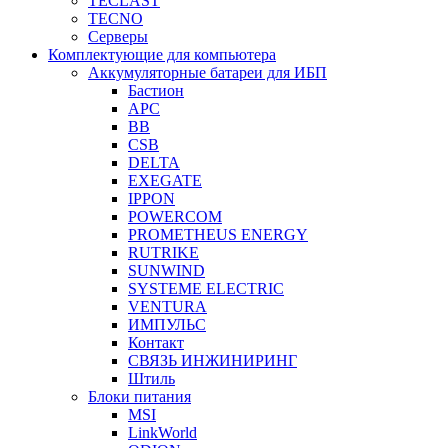
TECLAST
TECNO
Серверы
Комплектующие для компьютера
Аккумуляторные батареи для ИБП
Бастион
APC
BB
CSB
DELTA
EXEGATE
IPPON
POWERCOM
PROMETHEUS ENERGY
RUTRIKE
SUNWIND
SYSTEME ELECTRIC
VENTURA
ИМПУЛЬС
Контакт
СВЯЗЬ ИНЖИНИРИНГ
Штиль
Блоки питания
MSI
LinkWorld