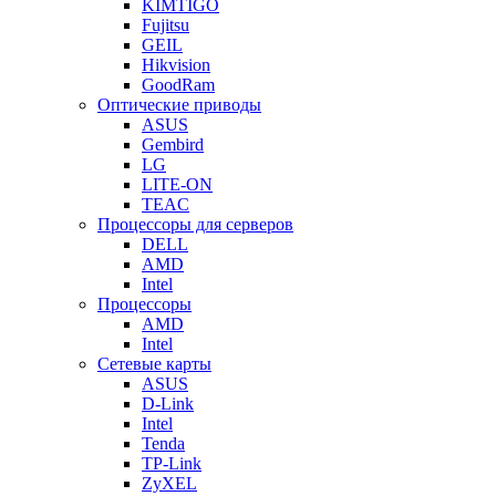
KIMTIGO
Fujitsu
GEIL
Hikvision
GoodRam
Оптические приводы
ASUS
Gembird
LG
LITE-ON
TEAC
Процессоры для серверов
DELL
AMD
Intel
Процессоры
AMD
Intel
Сетевые карты
ASUS
D-Link
Intel
Tenda
TP-Link
ZyXEL