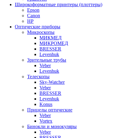
Широкоформатные принтеры (плоттеры)
Epson
Canon
HP
Оптические приборы
Микроскопы
МИКМЕД
МИКРОМЕД
BRESSER
Levenhuk
Зрительные трубы
Veber
Levenhuk
Телескопы
Sky-Watcher
Veber
BRESSER
Levenhuk
Konus
Прицелы оптические
Veber
Vortex
Бинокли и монокуляры
Veber
BRESSER