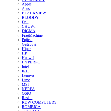
Apple
Asus
BLACKVIEW
BLOODY
Dell
CHUWI
DIGMA
FragMachine
Fujitsu
Gigabyte
Hiper
HP
Huawei
HYPERPC
Intel
IRU
Lenovo
Lime
MSI
NERPA
OSIO
Raskat
RDW COMPUTERS
ROMBICA