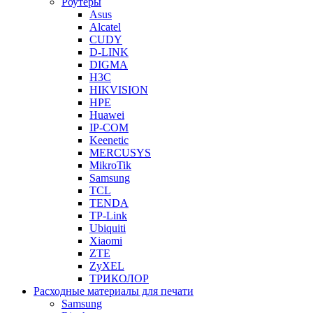
Роутеры
Asus
Alcatel
CUDY
D-LINK
DIGMA
H3C
HIKVISION
HPE
Huawei
IP-COM
Keenetic
MERCUSYS
MikroTik
Samsung
TCL
TENDA
TP-Link
Ubiquiti
Xiaomi
ZTE
ZyXEL
ТРИКОЛОР
Расходные материалы для печати
Samsung