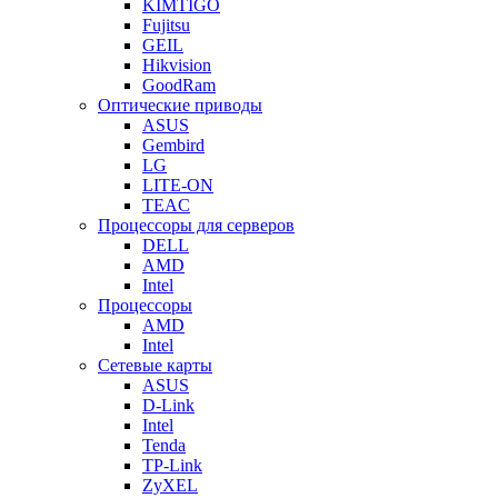
KIMTIGO
Fujitsu
GEIL
Hikvision
GoodRam
Оптические приводы
ASUS
Gembird
LG
LITE-ON
TEAC
Процессоры для серверов
DELL
AMD
Intel
Процессоры
AMD
Intel
Сетевые карты
ASUS
D-Link
Intel
Tenda
TP-Link
ZyXEL