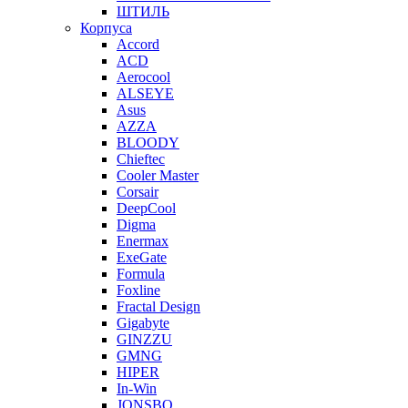
ШТИЛЬ
Корпуса
Accord
ACD
Aerocool
ALSEYE
Asus
AZZA
BLOODY
Chieftec
Cooler Master
Corsair
DeepCool
Digma
Enermax
ExeGate
Formula
Foxline
Fractal Design
Gigabyte
GINZZU
GMNG
HIPER
In-Win
JONSBO