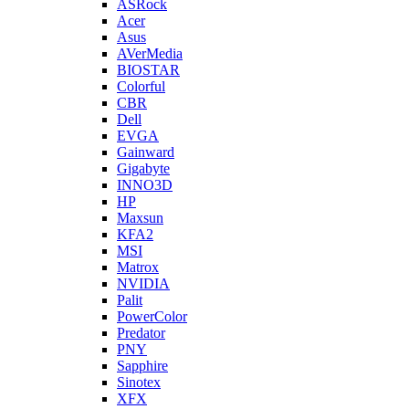
ASRock
Acer
Asus
AVerMedia
BIOSTAR
Colorful
CBR
Dell
EVGA
Gainward
Gigabyte
INNO3D
HP
Maxsun
KFA2
MSI
Matrox
NVIDIA
Palit
PowerColor
Predator
PNY
Sapphire
Sinotex
XFX