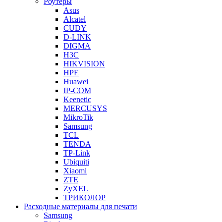
Роутеры
Asus
Alcatel
CUDY
D-LINK
DIGMA
H3C
HIKVISION
HPE
Huawei
IP-COM
Keenetic
MERCUSYS
MikroTik
Samsung
TCL
TENDA
TP-Link
Ubiquiti
Xiaomi
ZTE
ZyXEL
ТРИКОЛОР
Расходные материалы для печати
Samsung