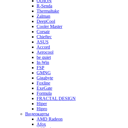
QDION
R-Senda
Thermaltake
Zalman
DeepCool
Cooler Master
Corsair
Chieftec
ASUS
Accord
Aerocool
be quiet
In-Win
FSP
GMNG
Gigabyte
Foxline
ExeGate
Formula
FRACTAL DESIGN
Hiper
Hipro
Видеокарты
AMD Radeon
Afox