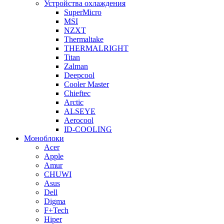
Устройства охлаждения
SuperMicro
MSI
NZXT
Thermaltake
THERMALRIGHT
Titan
Zalman
Deepcool
Cooler Master
Chieftec
Arctic
ALSEYE
Aerocool
ID-COOLING
Моноблоки
Acer
Apple
Amur
CHUWI
Asus
Dell
Digma
F+Tech
Hiper