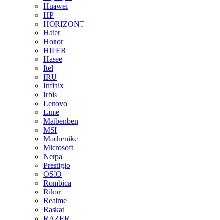
Huawei
HP
HORIZONT
Haier
Honor
HIPER
Hasee
Itel
IRU
Infinix
Irbis
Lenovo
Lime
Maibenben
MSI
Machenike
Microsoft
Nerpa
Prestigio
OSIO
Rombica
Rikor
Realme
Raskat
RAZER