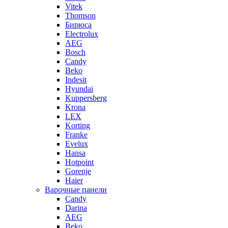
Vitek
Thomson
Бирюса
Electrolux
AEG
Bosch
Candy
Beko
Indesit
Hyundai
Kuppersberg
Krona
LEX
Korting
Franke
Evelux
Hansa
Hotpoint
Gorenje
Haier
Варочные панели
Candy
Darina
AEG
Beko