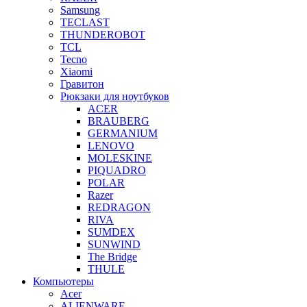
Samsung
TECLAST
THUNDEROBOT
TCL
Tecno
Xiaomi
Гравитон
Рюкзаки для ноутбуков
ACER
BRAUBERG
GERMANIUM
LENOVO
MOLESKINE
PIQUADRO
POLAR
Razer
REDRAGON
RIVA
SUMDEX
SUNWIND
The Bridge
THULE
Компьютеры
Acer
ALIENWARE