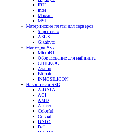
IRU
Intel
Maxsun
MSI
Материнские платы для серверов
Supermicro
ASUS
Gigabyte
Майнеры Asic
MicroBT
Оборудование для майнинга
CHILKOOT
Avalon
Bitmain
INNOSILICON
Накопители SSD
A-DATA
AGI
AMD
Apacer
Colorful
Crucial
DATO
Dell