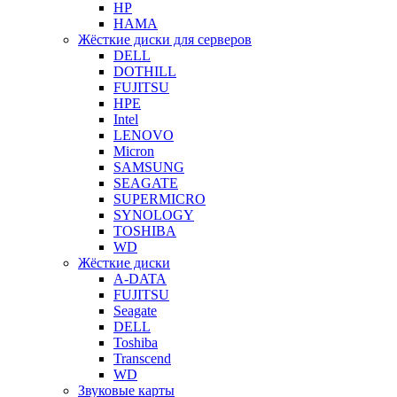
HP
HAMA
Жёсткие диски для серверов
DELL
DOTHILL
FUJITSU
HPE
Intel
LENOVO
Micron
SAMSUNG
SEAGATE
SUPERMICRO
SYNOLOGY
TOSHIBA
WD
Жёсткие диски
A-DATA
FUJITSU
Seagate
DELL
Toshiba
Transcend
WD
Звуковые карты