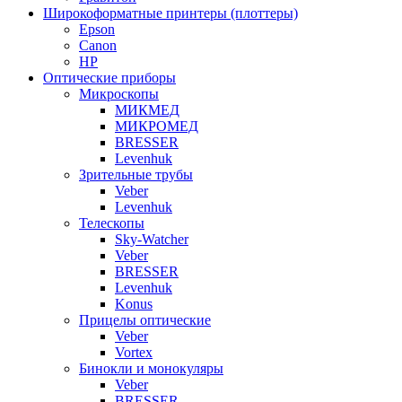
Широкоформатные принтеры (плоттеры)
Epson
Canon
HP
Оптические приборы
Микроскопы
МИКМЕД
МИКРОМЕД
BRESSER
Levenhuk
Зрительные трубы
Veber
Levenhuk
Телескопы
Sky-Watcher
Veber
BRESSER
Levenhuk
Konus
Прицелы оптические
Veber
Vortex
Бинокли и монокуляры
Veber
BRESSER