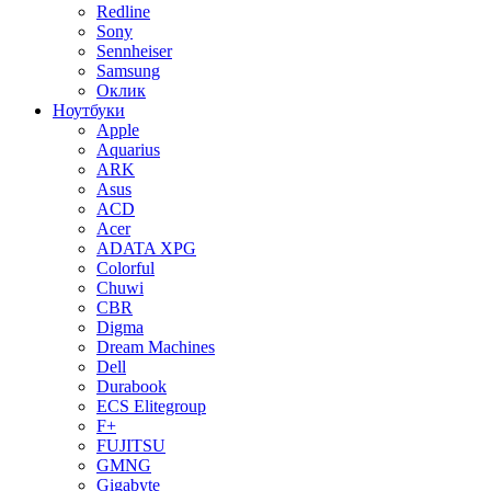
Redline
Sony
Sennheiser
Samsung
Оклик
Ноутбуки
Apple
Aquarius
ARK
Asus
ACD
Acer
ADATA XPG
Colorful
Chuwi
CBR
Digma
Dream Machines
Dell
Durabook
ECS Elitegroup
F+
FUJITSU
GMNG
Gigabyte