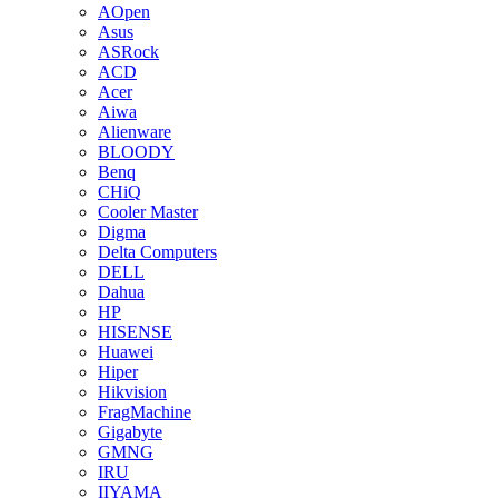
AOpen
Asus
ASRock
ACD
Acer
Aiwa
Alienware
BLOODY
Benq
CHiQ
Cooler Master
Digma
Delta Computers
DELL
Dahua
HP
HISENSE
Huawei
Hiper
Hikvision
FragMachine
Gigabyte
GMNG
IRU
IIYAMA