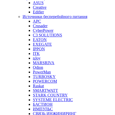
ASUS
Creative
Edifier
Источники бесперебойного питания
APC
Crusader
CyberPower
C3 SOLUTIONS
EATON
EXEGATE
IPPON
ITK
nJoy
MARSRIVA
Qdion
PowerMan
TURBOSKY
POWERCOM
Raskat
SMARTWATT
STARK COUNTRY
SYSTEME ELECTRIC
БАСТИОН
ИМПУЛЬС
СВЯЗЬ ИНЖИНИРИНГ