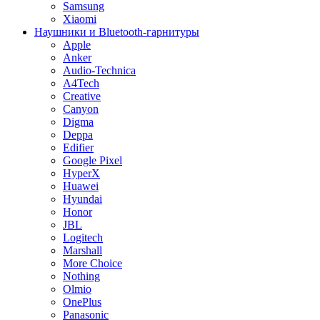
Samsung
Xiaomi
Наушники и Bluetooth-гарнитуры
Apple
Anker
Audio-Technica
A4Tech
Creative
Canyon
Digma
Deppa
Edifier
Google Pixel
HyperX
Huawei
Hyundai
Honor
JBL
Logitech
Marshall
More Choice
Nothing
Olmio
OnePlus
Panasonic