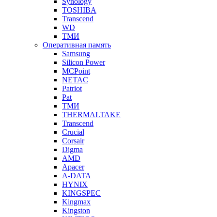
Synology
TOSHIBA
Transcend
WD
ТМИ
Оперативная память
Samsung
Silicon Power
MCPoint
NETAC
Patriot
Pat
ТМИ
THERMALTAKE
Transcend
Crucial
Corsair
Digma
AMD
Apacer
A-DATA
HYNIX
KINGSPEC
Kingmax
Kingston