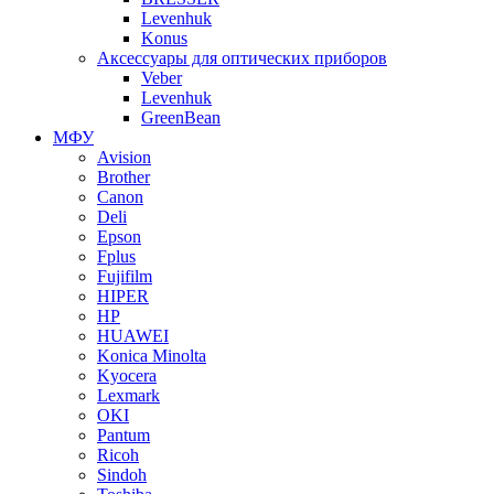
Levenhuk
Konus
Аксессуары для оптических приборов
Veber
Levenhuk
GreenBean
МФУ
Avision
Brother
Canon
Deli
Epson
Fplus
Fujifilm
HIPER
HP
HUAWEI
Konica Minolta
Kyocera
Lexmark
OKI
Pantum
Ricoh
Sindoh