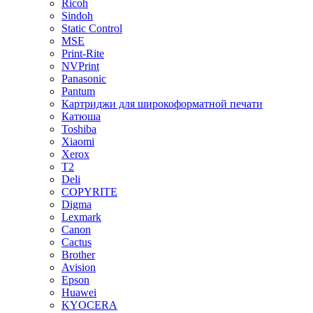
Ricoh
Sindoh
Static Control
MSE
Print-Rite
NVPrint
Panasonic
Pantum
Картриджи для широкоформатной печати
Катюша
Toshiba
Xiaomi
Xerox
T2
Deli
COPYRITE
Digma
Lexmark
Canon
Cactus
Brother
Avision
Epson
Huawei
KYOCERA