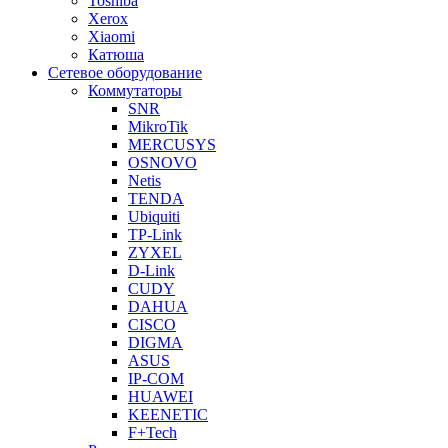
Toshiba
Xerox
Xiaomi
Катюша
Сетевое оборудование
Коммутаторы
SNR
MikroTik
MERCUSYS
OSNOVO
Netis
TENDA
Ubiquiti
TP-Link
ZYXEL
D-Link
CUDY
DAHUA
CISCO
DIGMA
ASUS
IP-COM
HUAWEI
KEENETIC
F+Tech