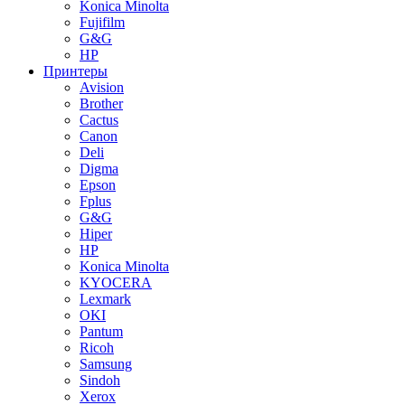
Konica Minolta
Fujifilm
G&G
HP
Принтеры
Avision
Brother
Cactus
Canon
Deli
Digma
Epson
Fplus
G&G
Hiper
HP
Konica Minolta
KYOCERA
Lexmark
OKI
Pantum
Ricoh
Samsung
Sindoh
Xerox