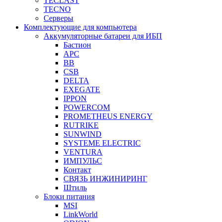
TECLAST
TECNO
Серверы
Комплектующие для компьютера
Аккумуляторные батареи для ИБП
Бастион
APC
BB
CSB
DELTA
EXEGATE
IPPON
POWERCOM
PROMETHEUS ENERGY
RUTRIKE
SUNWIND
SYSTEME ELECTRIC
VENTURA
ИМПУЛЬС
Контакт
СВЯЗЬ ИНЖИНИРИНГ
Штиль
Блоки питания
MSI
LinkWorld