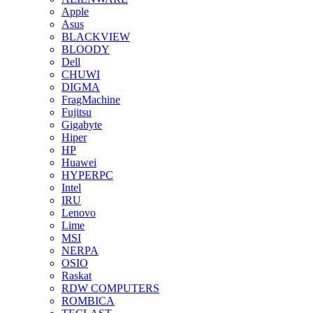
Apple
Asus
BLACKVIEW
BLOODY
Dell
CHUWI
DIGMA
FragMachine
Fujitsu
Gigabyte
Hiper
HP
Huawei
HYPERPC
Intel
IRU
Lenovo
Lime
MSI
NERPA
OSIO
Raskat
RDW COMPUTERS
ROMBICA