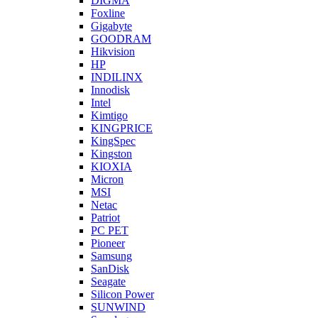
DIGMA
Foxline
Gigabyte
GOODRAM
Hikvision
HP
INDILINX
Innodisk
Intel
Kimtigo
KINGPRICE
KingSpec
Kingston
KIOXIA
Micron
MSI
Netac
Patriot
PC PET
Pioneer
Samsung
SanDisk
Seagate
Silicon Power
SUNWIND