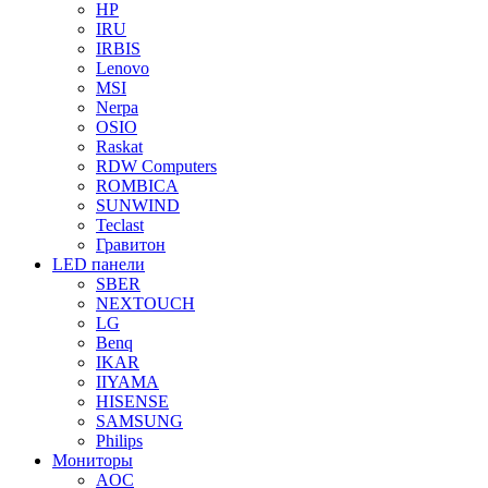
HP
IRU
IRBIS
Lenovo
MSI
Nerpa
OSIO
Raskat
RDW Computers
ROMBICA
SUNWIND
Teclast
Гравитон
LED панели
SBER
NEXTOUCH
LG
Benq
IKAR
IIYAMA
HISENSE
SAMSUNG
Philips
Мониторы
AOC