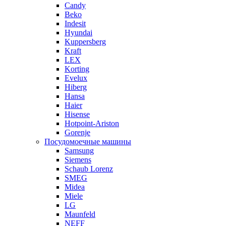
Candy
Beko
Indesit
Hyundai
Kuppersberg
Kraft
LEX
Korting
Evelux
Hiberg
Hansa
Haier
Hisense
Hotpoint-Ariston
Gorenje
Посудомоечные машины
Samsung
Siemens
Schaub Lorenz
SMEG
Midea
Miele
LG
Maunfeld
NEFF