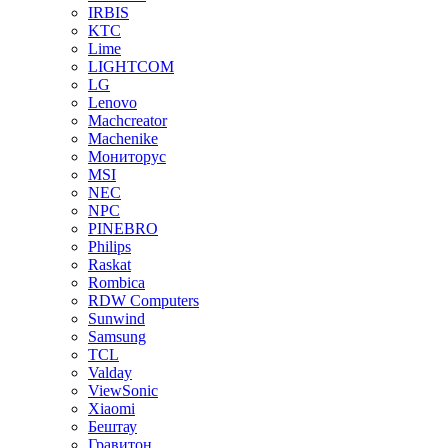
IRBIS
KTC
Lime
LIGHTCOM
LG
Lenovo
Machcreator
Machenike
Мониторус
MSI
NEC
NPC
PINEBRO
Philips
Raskat
Rombica
RDW Computers
Sunwind
Samsung
TCL
Valday
ViewSonic
Xiaomi
Бештау
Гравитон