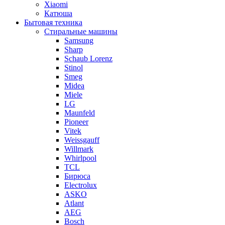
Xiaomi
Катюша
Бытовая техника
Стиральные машины
Samsung
Sharp
Schaub Lorenz
Stinol
Smeg
Midea
Miele
LG
Maunfeld
Pioneer
Vitek
Weissgauff
Willmark
Whirlpool
TCL
Бирюса
Electrolux
ASKO
Atlant
AEG
Bosch