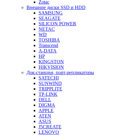
Zotac
Внешние диски SSD и HDD
SAMSUNG
SEAGATE
SILICON POWER
NETAC
WD
TOSHIBA
Transcend
A-DATA
HP
KINGSTON
HIKVISION
Док-станции, порт-репликаторы
SATECHI
SUNWIND
TRIPPLITE
TP-LINK
DELL
DIGMA
APPLE
ATEN
ASUS
J5CREATE
LENOVO