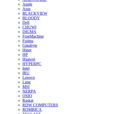
Apple
Asus
BLACKVIEW
BLOODY
Dell
CHUWI
DIGMA
FragMachine
Fujitsu
Gigabyte
Hiper
HP
Huawei
HYPERPC
Intel
IRU
Lenovo
Lime
MSI
NERPA
OSIO
Raskat
RDW COMPUTERS
ROMBICA