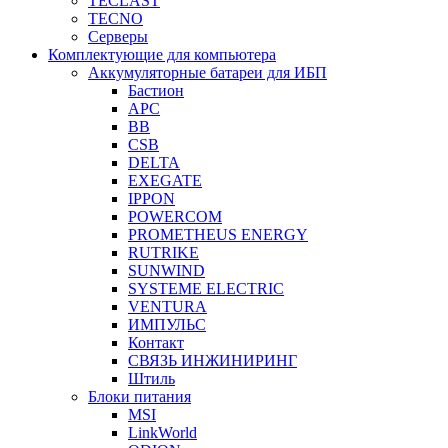
TECLAST
TECNO
Серверы
Комплектующие для компьютера
Аккумуляторные батареи для ИБП
Бастион
APC
BB
CSB
DELTA
EXEGATE
IPPON
POWERCOM
PROMETHEUS ENERGY
RUTRIKE
SUNWIND
SYSTEME ELECTRIC
VENTURA
ИМПУЛЬС
Контакт
СВЯЗЬ ИНЖИНИРИНГ
Штиль
Блоки питания
MSI
LinkWorld