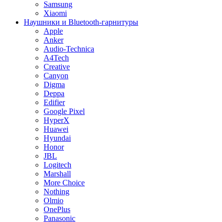
Samsung
Xiaomi
Наушники и Bluetooth-гарнитуры
Apple
Anker
Audio-Technica
A4Tech
Creative
Canyon
Digma
Deppa
Edifier
Google Pixel
HyperX
Huawei
Hyundai
Honor
JBL
Logitech
Marshall
More Choice
Nothing
Olmio
OnePlus
Panasonic