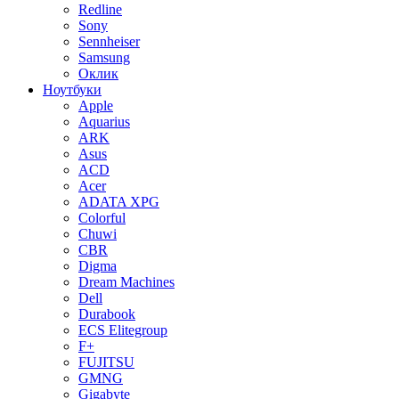
Redline
Sony
Sennheiser
Samsung
Оклик
Ноутбуки
Apple
Aquarius
ARK
Asus
ACD
Acer
ADATA XPG
Colorful
Chuwi
CBR
Digma
Dream Machines
Dell
Durabook
ECS Elitegroup
F+
FUJITSU
GMNG
Gigabyte