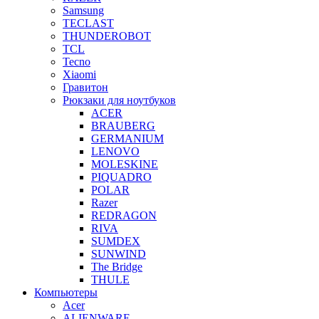
Samsung
TECLAST
THUNDEROBOT
TCL
Tecno
Xiaomi
Гравитон
Рюкзаки для ноутбуков
ACER
BRAUBERG
GERMANIUM
LENOVO
MOLESKINE
PIQUADRO
POLAR
Razer
REDRAGON
RIVA
SUMDEX
SUNWIND
The Bridge
THULE
Компьютеры
Acer
ALIENWARE