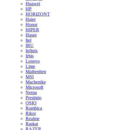
Huawei
HP
HORIZONT
Haier
Honor
HIPER
Hasee
Itel
IRU
Infinix
Irbis
Lenovo
Lime
Maibenben
MSI
Machenike
Microsoft
Nerpa
Prestigio
OSIO
Rombica
Rikor
Realme
Raskat
RAZER