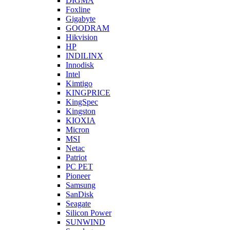
DIGMA
Foxline
Gigabyte
GOODRAM
Hikvision
HP
INDILINX
Innodisk
Intel
Kimtigo
KINGPRICE
KingSpec
Kingston
KIOXIA
Micron
MSI
Netac
Patriot
PC PET
Pioneer
Samsung
SanDisk
Seagate
Silicon Power
SUNWIND