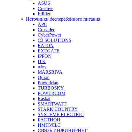
ASUS
Creative
Edifier
Источники бесперебойного питания
APC
Crusader
CyberPower
C3 SOLUTIONS
EATON
EXEGATE
IPPON
ITK
nJoy
MARSRIVA
Qdion
PowerMan
TURBOSKY
POWERCOM
Raskat
SMARTWATT
STARK COUNTRY
SYSTEME ELECTRIC
БАСТИОН
ИМПУЛЬС
СВЯЗЬ ИНЖИНИРИНГ