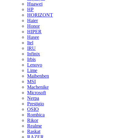
Huawei
HP
HORIZONT
Haier
Honor
HIPER
Hasee
Itel
IRU
Infinix
Irbis
Lenovo
Lime
Maibenben
MSI
Machenike
Microsoft
Nerpa
Prestigio
OSIO
Rombica
Rikor
Realme
Raskat
RAZER