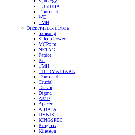
Synology
TOSHIBA
Transcend
WD
ТМИ
Оперативная память
Samsung
Silicon Power
MCPoint
NETAC
Patriot
Pat
ТМИ
THERMALTAKE
Transcend
Crucial
Corsair
Digma
AMD
Apacer
A-DATA
HYNIX
KINGSPEC
Kingmax
Kingston