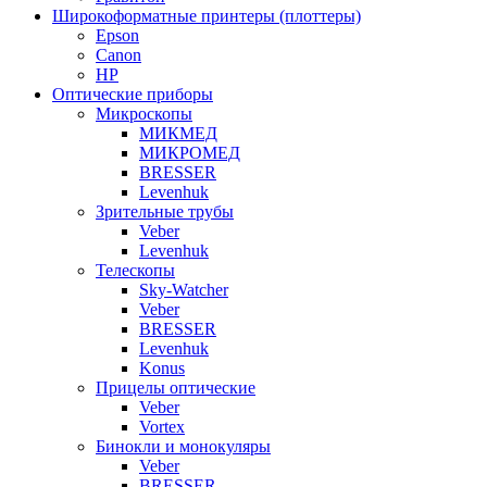
Широкоформатные принтеры (плоттеры)
Epson
Canon
HP
Оптические приборы
Микроскопы
МИКМЕД
МИКРОМЕД
BRESSER
Levenhuk
Зрительные трубы
Veber
Levenhuk
Телескопы
Sky-Watcher
Veber
BRESSER
Levenhuk
Konus
Прицелы оптические
Veber
Vortex
Бинокли и монокуляры
Veber
BRESSER