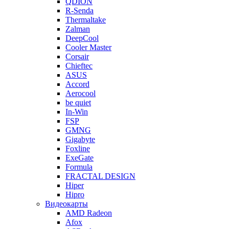
QDION
R-Senda
Thermaltake
Zalman
DeepCool
Cooler Master
Corsair
Chieftec
ASUS
Accord
Aerocool
be quiet
In-Win
FSP
GMNG
Gigabyte
Foxline
ExeGate
Formula
FRACTAL DESIGN
Hiper
Hipro
Видеокарты
AMD Radeon
Afox