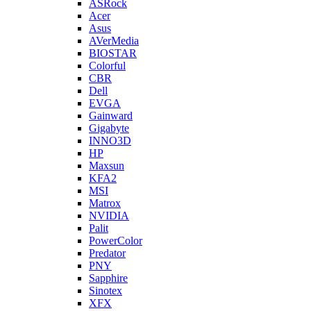
ASRock
Acer
Asus
AVerMedia
BIOSTAR
Colorful
CBR
Dell
EVGA
Gainward
Gigabyte
INNO3D
HP
Maxsun
KFA2
MSI
Matrox
NVIDIA
Palit
PowerColor
Predator
PNY
Sapphire
Sinotex
XFX