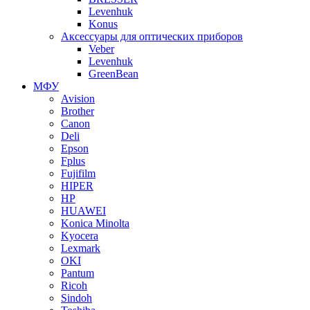
Levenhuk
Konus
Аксессуары для оптических приборов
Veber
Levenhuk
GreenBean
МФУ
Avision
Brother
Canon
Deli
Epson
Fplus
Fujifilm
HIPER
HP
HUAWEI
Konica Minolta
Kyocera
Lexmark
OKI
Pantum
Ricoh
Sindoh