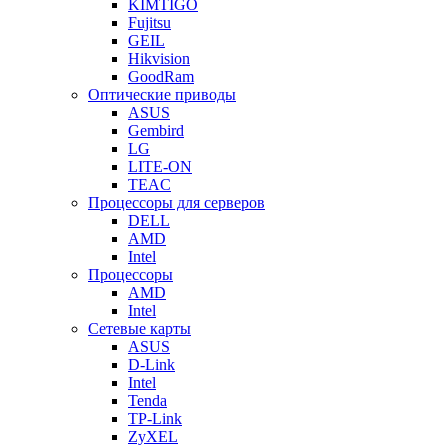
KIMTIGO
Fujitsu
GEIL
Hikvision
GoodRam
Оптические приводы
ASUS
Gembird
LG
LITE-ON
TEAC
Процессоры для серверов
DELL
AMD
Intel
Процессоры
AMD
Intel
Сетевые карты
ASUS
D-Link
Intel
Tenda
TP-Link
ZyXEL