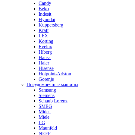
Candy
Beko
Indesit
Hyundai
Kuppersberg
Kraft
LEX
Korting
Evelux
Hiberg
Hansa
Haier
Hisense
Hotpoint-Ariston
Gorenje
Посудомоечные машины
Samsung
Siemens
Schaub Lorenz
SMEG
Midea
Miele
LG
Maunfeld
NEFF