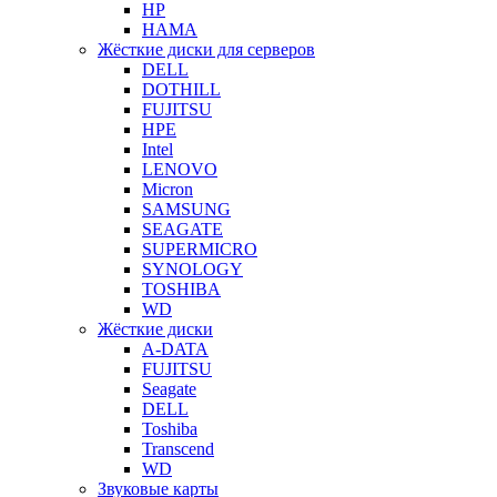
HP
HAMA
Жёсткие диски для серверов
DELL
DOTHILL
FUJITSU
HPE
Intel
LENOVO
Micron
SAMSUNG
SEAGATE
SUPERMICRO
SYNOLOGY
TOSHIBA
WD
Жёсткие диски
A-DATA
FUJITSU
Seagate
DELL
Toshiba
Transcend
WD
Звуковые карты