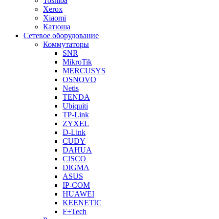
Toshiba
Xerox
Xiaomi
Катюша
Сетевое оборудование
Коммутаторы
SNR
MikroTik
MERCUSYS
OSNOVO
Netis
TENDA
Ubiquiti
TP-Link
ZYXEL
D-Link
CUDY
DAHUA
CISCO
DIGMA
ASUS
IP-COM
HUAWEI
KEENETIC
F+Tech