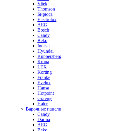
Vitek
Thomson
Бирюса
Electrolux
AEG
Bosch
Candy
Beko
Indesit
Hyundai
Kuppersberg
Krona
LEX
Korting
Franke
Evelux
Hansa
Hotpoint
Gorenje
Haier
Варочные панели
Candy
Darina
AEG
Beko