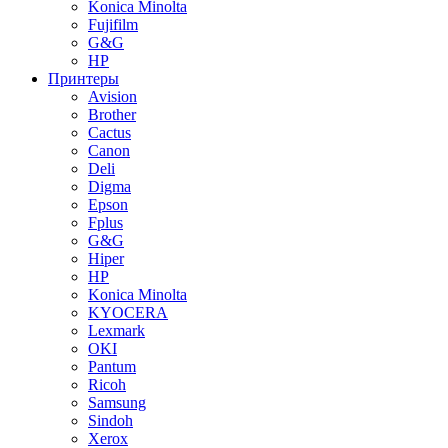
Konica Minolta
Fujifilm
G&G
HP
Принтеры
Avision
Brother
Cactus
Canon
Deli
Digma
Epson
Fplus
G&G
Hiper
HP
Konica Minolta
KYOCERA
Lexmark
OKI
Pantum
Ricoh
Samsung
Sindoh
Xerox