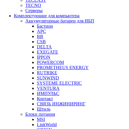
TECLAST
TECNO
Серверы
Комплектующие для компьютера
Аккумуляторные батареи для ИБП
Бастион
APC
BB
CSB
DELTA
EXEGATE
IPPON
POWERCOM
PROMETHEUS ENERGY
RUTRIKE
SUNWIND
SYSTEME ELECTRIC
VENTURA
ИМПУЛЬС
Контакт
СВЯЗЬ ИНЖИНИРИНГ
Штиль
Блоки питания
MSI
LinkWorld