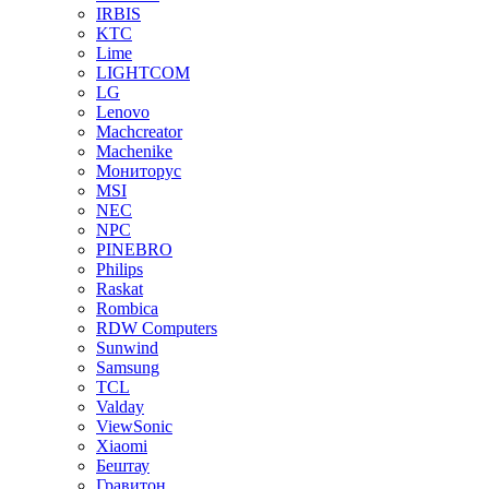
IRBIS
KTC
Lime
LIGHTCOM
LG
Lenovo
Machcreator
Machenike
Мониторус
MSI
NEC
NPC
PINEBRO
Philips
Raskat
Rombica
RDW Computers
Sunwind
Samsung
TCL
Valday
ViewSonic
Xiaomi
Бештау
Гравитон