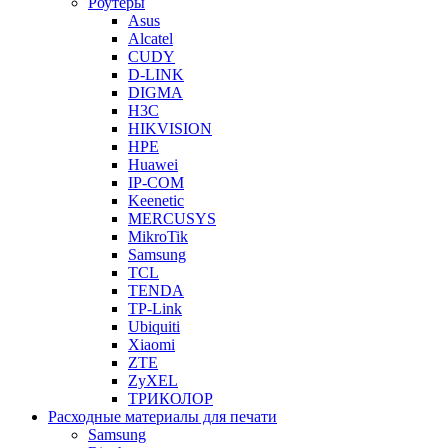
Роутеры
Asus
Alcatel
CUDY
D-LINK
DIGMA
H3C
HIKVISION
HPE
Huawei
IP-COM
Keenetic
MERCUSYS
MikroTik
Samsung
TCL
TENDA
TP-Link
Ubiquiti
Xiaomi
ZTE
ZyXEL
ТРИКОЛОР
Расходные материалы для печати
Samsung