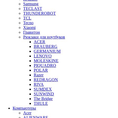
Samsung
TECLAST
THUNDEROBOT
TCL
Tecno
Xiaomi
Гравитон
Рюкзаки для ноутбуков
ACER
BRAUBERG
GERMANIUM
LENOVO
MOLESKINE
PIQUADRO
POLAR
Razer
REDRAGON
RIVA
SUMDEX
SUNWIND
The Bridge
THULE
Компьютеры
Acer
ALIENWARE