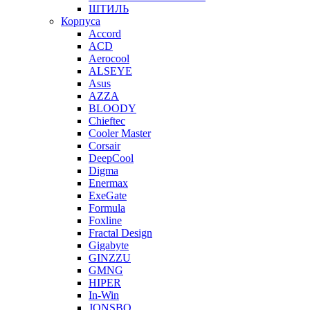
ШТИЛЬ
Корпуса
Accord
ACD
Aerocool
ALSEYE
Asus
AZZA
BLOODY
Chieftec
Cooler Master
Corsair
DeepCool
Digma
Enermax
ExeGate
Formula
Foxline
Fractal Design
Gigabyte
GINZZU
GMNG
HIPER
In-Win
JONSBO