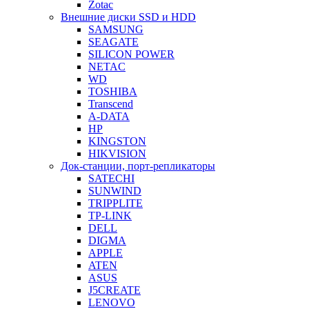
Zotac
Внешние диски SSD и HDD
SAMSUNG
SEAGATE
SILICON POWER
NETAC
WD
TOSHIBA
Transcend
A-DATA
HP
KINGSTON
HIKVISION
Док-станции, порт-репликаторы
SATECHI
SUNWIND
TRIPPLITE
TP-LINK
DELL
DIGMA
APPLE
ATEN
ASUS
J5CREATE
LENOVO