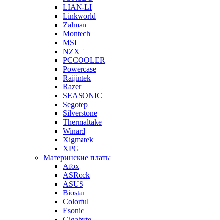
LIAN-LI
Linkworld
Zalman
Montech
MSI
NZXT
PCCOOLER
Powercase
Raijintek
Razer
SEASONIC
Segotep
Silverstone
Thermaltake
Winard
Xigmatek
XPG
Материнские платы
Afox
ASRock
ASUS
Biostar
Colorful
Esonic
Gigabyte