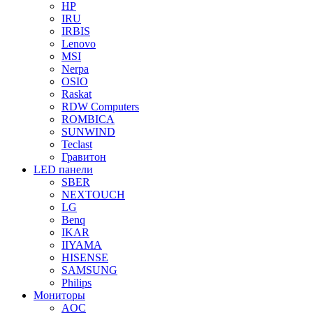
HP
IRU
IRBIS
Lenovo
MSI
Nerpa
OSIO
Raskat
RDW Computers
ROMBICA
SUNWIND
Teclast
Гравитон
LED панели
SBER
NEXTOUCH
LG
Benq
IKAR
IIYAMA
HISENSE
SAMSUNG
Philips
Мониторы
AOC