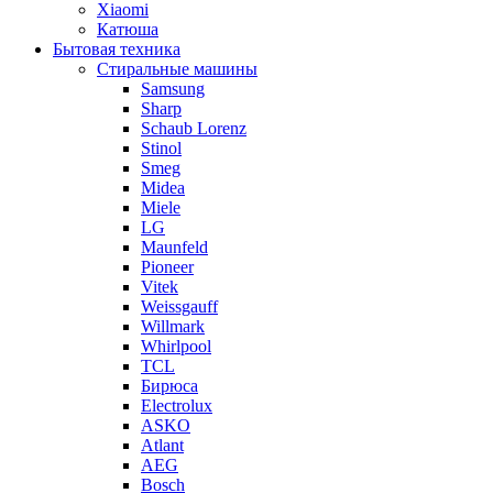
Xiaomi
Катюша
Бытовая техника
Стиральные машины
Samsung
Sharp
Schaub Lorenz
Stinol
Smeg
Midea
Miele
LG
Maunfeld
Pioneer
Vitek
Weissgauff
Willmark
Whirlpool
TCL
Бирюса
Electrolux
ASKO
Atlant
AEG
Bosch