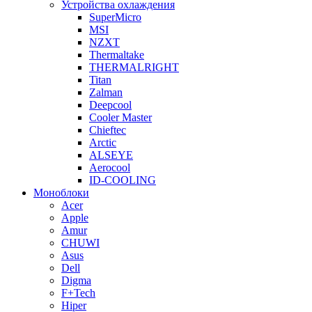
Устройства охлаждения
SuperMicro
MSI
NZXT
Thermaltake
THERMALRIGHT
Titan
Zalman
Deepcool
Cooler Master
Chieftec
Arctic
ALSEYE
Aerocool
ID-COOLING
Моноблоки
Acer
Apple
Amur
CHUWI
Asus
Dell
Digma
F+Tech
Hiper