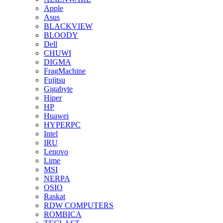
Apple
Asus
BLACKVIEW
BLOODY
Dell
CHUWI
DIGMA
FragMachine
Fujitsu
Gigabyte
Hiper
HP
Huawei
HYPERPC
Intel
IRU
Lenovo
Lime
MSI
NERPA
OSIO
Raskat
RDW COMPUTERS
ROMBICA