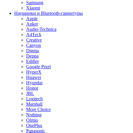
Samsung
Xiaomi
Наушники и Bluetooth-гарнитуры
Apple
Anker
Audio-Technica
A4Tech
Creative
Canyon
Digma
Deppa
Edifier
Google Pixel
HyperX
Huawei
Hyundai
Honor
JBL
Logitech
Marshall
More Choice
Nothing
Olmio
OnePlus
Panasonic