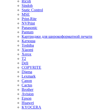
Ricoh
Sindoh
Static Control
MSE
Print-Rite
NVPrint
Panasonic
Pantum
Картриджи для широкоформатной печати
Катюша
Toshiba
Xiaomi
Xerox
T2
Deli
COPYRITE
Digma
Lexmark
Canon
Cactus
Brother
Avision
Epson
Huawei
KYOCERA