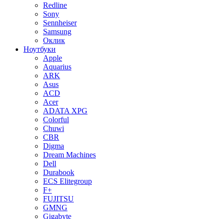
Redline
Sony
Sennheiser
Samsung
Оклик
Ноутбуки
Apple
Aquarius
ARK
Asus
ACD
Acer
ADATA XPG
Colorful
Chuwi
CBR
Digma
Dream Machines
Dell
Durabook
ECS Elitegroup
F+
FUJITSU
GMNG
Gigabyte