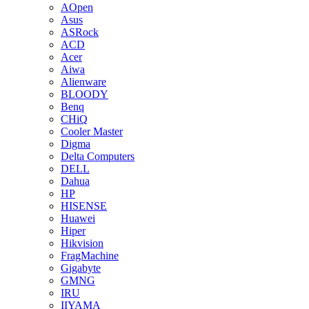
AOpen
Asus
ASRock
ACD
Acer
Aiwa
Alienware
BLOODY
Benq
CHiQ
Cooler Master
Digma
Delta Computers
DELL
Dahua
HP
HISENSE
Huawei
Hiper
Hikvision
FragMachine
Gigabyte
GMNG
IRU
IIYAMA