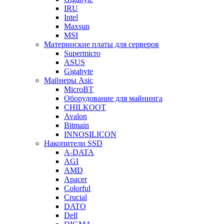
IRU
Intel
Maxsun
MSI
Материнские платы для серверов
Supermicro
ASUS
Gigabyte
Майнеры Asic
MicroBT
Оборудование для майнинга
CHILKOOT
Avalon
Bitmain
INNOSILICON
Накопители SSD
A-DATA
AGI
AMD
Apacer
Colorful
Crucial
DATO
Dell