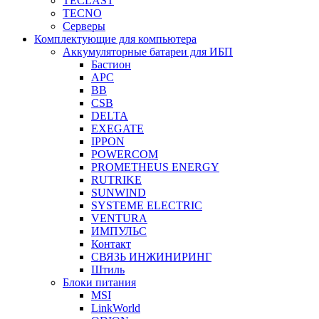
TECLAST
TECNO
Серверы
Комплектующие для компьютера
Аккумуляторные батареи для ИБП
Бастион
APC
BB
CSB
DELTA
EXEGATE
IPPON
POWERCOM
PROMETHEUS ENERGY
RUTRIKE
SUNWIND
SYSTEME ELECTRIC
VENTURA
ИМПУЛЬС
Контакт
СВЯЗЬ ИНЖИНИРИНГ
Штиль
Блоки питания
MSI
LinkWorld