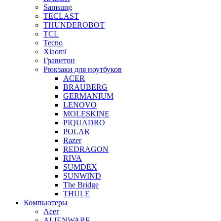
Samsung
TECLAST
THUNDEROBOT
TCL
Tecno
Xiaomi
Гравитон
Рюкзаки для ноутбуков
ACER
BRAUBERG
GERMANIUM
LENOVO
MOLESKINE
PIQUADRO
POLAR
Razer
REDRAGON
RIVA
SUMDEX
SUNWIND
The Bridge
THULE
Компьютеры
Acer
ALIENWARE