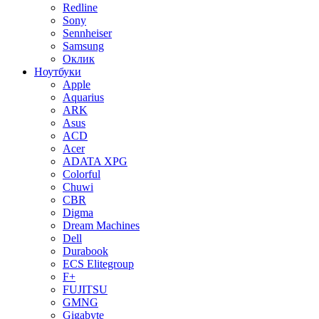
Redline
Sony
Sennheiser
Samsung
Оклик
Ноутбуки
Apple
Aquarius
ARK
Asus
ACD
Acer
ADATA XPG
Colorful
Chuwi
CBR
Digma
Dream Machines
Dell
Durabook
ECS Elitegroup
F+
FUJITSU
GMNG
Gigabyte