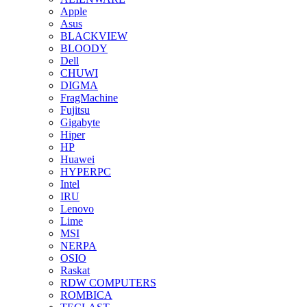
Apple
Asus
BLACKVIEW
BLOODY
Dell
CHUWI
DIGMA
FragMachine
Fujitsu
Gigabyte
Hiper
HP
Huawei
HYPERPC
Intel
IRU
Lenovo
Lime
MSI
NERPA
OSIO
Raskat
RDW COMPUTERS
ROMBICA