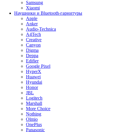
Samsung
Xiaomi
Наушники и Bluetooth-гарнитуры
Apple
Anker
Audio-Technica
A4Tech
Creative
Canyon
Digma
Deppa
Edifier
Google Pixel
HyperX
Huawei
Hyundai
Honor
JBL
Logitech
Marshall
More Choice
Nothing
Olmio
OnePlus
Panasonic