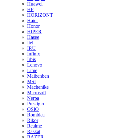
Huawei
HP
HORIZONT
Haier
Honor
HIPER
Hasee
Itel
IRU
Infinix
Irbis
Lenovo
Lime
Maibenben
MSI
Machenike
Microsoft
Nerpa
Prestigio
OSIO
Rombica
Rikor
Realme
Raskat
RAZER