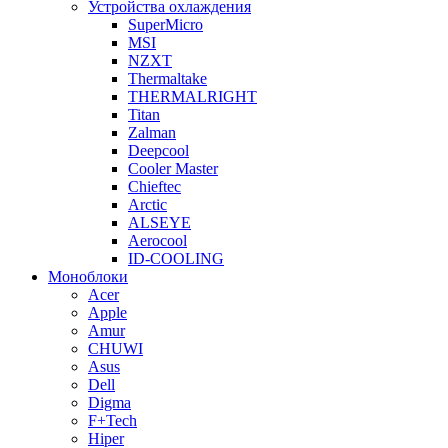
Устройства охлаждения
SuperMicro
MSI
NZXT
Thermaltake
THERMALRIGHT
Titan
Zalman
Deepcool
Cooler Master
Chieftec
Arctic
ALSEYE
Aerocool
ID-COOLING
Моноблоки
Acer
Apple
Amur
CHUWI
Asus
Dell
Digma
F+Tech
Hiper