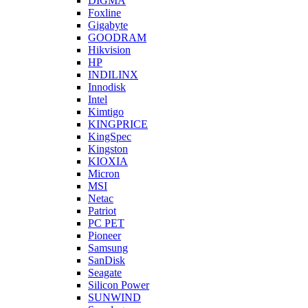
DIGMA
Foxline
Gigabyte
GOODRAM
Hikvision
HP
INDILINX
Innodisk
Intel
Kimtigo
KINGPRICE
KingSpec
Kingston
KIOXIA
Micron
MSI
Netac
Patriot
PC PET
Pioneer
Samsung
SanDisk
Seagate
Silicon Power
SUNWIND