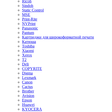
Ricoh
Sindoh
Static Control
MSE
Print-Rite
NVPrint
Panasonic
Pantum
Картриджи для широкоформатной печати
Катюша
Toshiba
Xiaomi
Xerox
T2
Deli
COPYRITE
Digma
Lexmark
Canon
Cactus
Brother
Avision
Epson
Huawei
KYOCERA