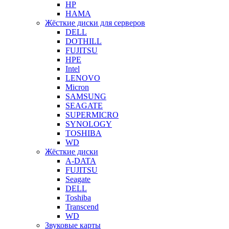
HP
HAMA
Жёсткие диски для серверов
DELL
DOTHILL
FUJITSU
HPE
Intel
LENOVO
Micron
SAMSUNG
SEAGATE
SUPERMICRO
SYNOLOGY
TOSHIBA
WD
Жёсткие диски
A-DATA
FUJITSU
Seagate
DELL
Toshiba
Transcend
WD
Звуковые карты