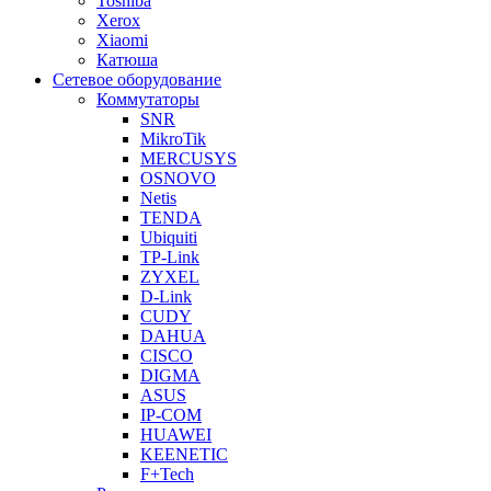
Toshiba
Xerox
Xiaomi
Катюша
Сетевое оборудование
Коммутаторы
SNR
MikroTik
MERCUSYS
OSNOVO
Netis
TENDA
Ubiquiti
TP-Link
ZYXEL
D-Link
CUDY
DAHUA
CISCO
DIGMA
ASUS
IP-COM
HUAWEI
KEENETIC
F+Tech