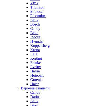
Vitek
Thomson
Бирюса
Electrolux
AEG
Bosch
Candy
Beko
Indesit
Hyundai
Kuppersberg
Krona
LEX
Korting
Franke
Evelux
Hansa
Hotpoint
Gorenje
Haier
Варочные панели
Candy
Darina
AEG
Beko