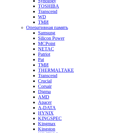
Synology
TOSHIBA
Transcend
WD
ТМИ
Оперативная память
Samsung
Silicon Power
MCPoint
NETAC
Patriot
Pat
ТМИ
THERMALTAKE
Transcend
Crucial
Corsair
Digma
AMD
Apacer
A-DATA
HYNIX
KINGSPEC
Kingmax
Kingston