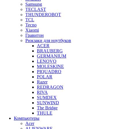
Samsung
TECLAST
THUNDEROBOT
TCL
Tecno
Xiaomi
Гравитон
Рюкзаки для ноутбуков
ACER
BRAUBERG
GERMANIUM
LENOVO
MOLESKINE
PIQUADRO
POLAR
Razer
REDRAGON
RIVA
SUMDEX
SUNWIND
The Bridge
THULE
Компьютеры
Acer
ALIENWARE