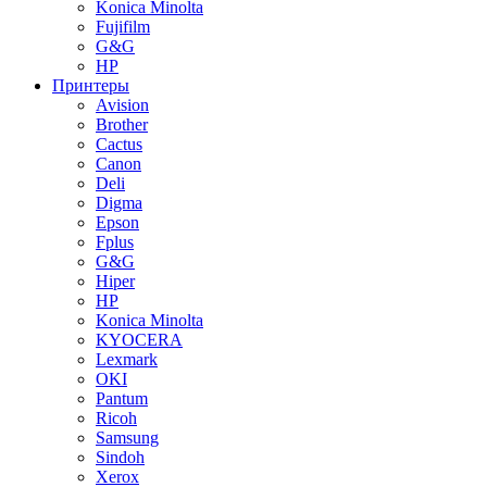
Konica Minolta
Fujifilm
G&G
HP
Принтеры
Avision
Brother
Cactus
Canon
Deli
Digma
Epson
Fplus
G&G
Hiper
HP
Konica Minolta
KYOCERA
Lexmark
OKI
Pantum
Ricoh
Samsung
Sindoh
Xerox