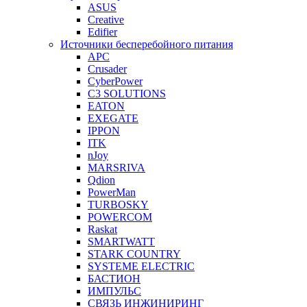
ASUS
Creative
Edifier
Источники бесперебойного питания
APC
Crusader
CyberPower
C3 SOLUTIONS
EATON
EXEGATE
IPPON
ITK
nJoy
MARSRIVA
Qdion
PowerMan
TURBOSKY
POWERCOM
Raskat
SMARTWATT
STARK COUNTRY
SYSTEME ELECTRIC
БАСТИОН
ИМПУЛЬС
СВЯЗЬ ИНЖИНИРИНГ