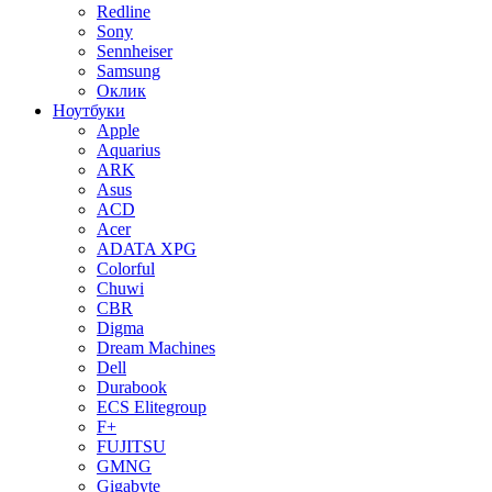
Redline
Sony
Sennheiser
Samsung
Оклик
Ноутбуки
Apple
Aquarius
ARK
Asus
ACD
Acer
ADATA XPG
Colorful
Chuwi
CBR
Digma
Dream Machines
Dell
Durabook
ECS Elitegroup
F+
FUJITSU
GMNG
Gigabyte