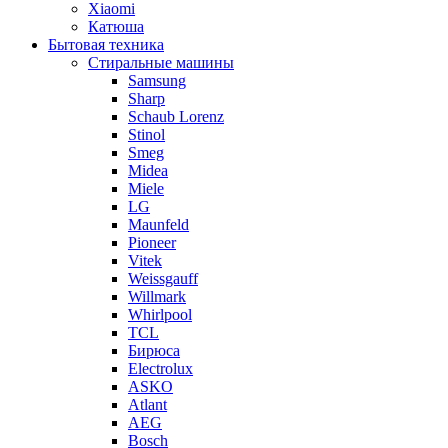
Xiaomi
Катюша
Бытовая техника
Стиральные машины
Samsung
Sharp
Schaub Lorenz
Stinol
Smeg
Midea
Miele
LG
Maunfeld
Pioneer
Vitek
Weissgauff
Willmark
Whirlpool
TCL
Бирюса
Electrolux
ASKO
Atlant
AEG
Bosch