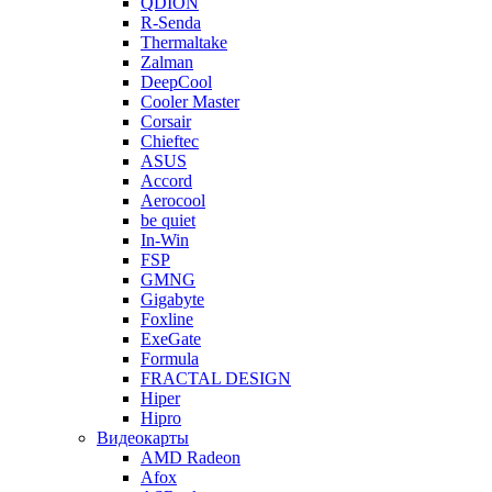
QDION
R-Senda
Thermaltake
Zalman
DeepCool
Cooler Master
Corsair
Chieftec
ASUS
Accord
Aerocool
be quiet
In-Win
FSP
GMNG
Gigabyte
Foxline
ExeGate
Formula
FRACTAL DESIGN
Hiper
Hipro
Видеокарты
AMD Radeon
Afox