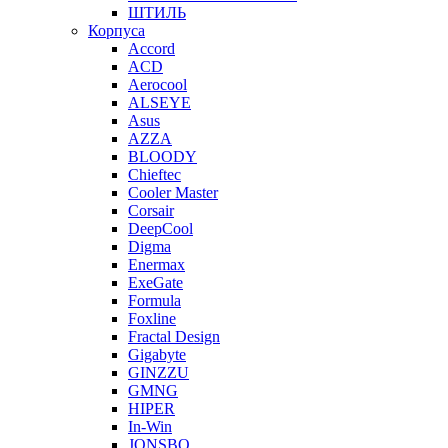
ШТИЛЬ
Корпуса
Accord
ACD
Aerocool
ALSEYE
Asus
AZZA
BLOODY
Chieftec
Cooler Master
Corsair
DeepCool
Digma
Enermax
ExeGate
Formula
Foxline
Fractal Design
Gigabyte
GINZZU
GMNG
HIPER
In-Win
JONSBO