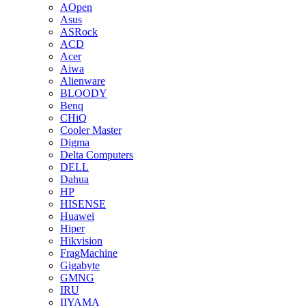
AOpen
Asus
ASRock
ACD
Acer
Aiwa
Alienware
BLOODY
Benq
CHiQ
Cooler Master
Digma
Delta Computers
DELL
Dahua
HP
HISENSE
Huawei
Hiper
Hikvision
FragMachine
Gigabyte
GMNG
IRU
IIYAMA