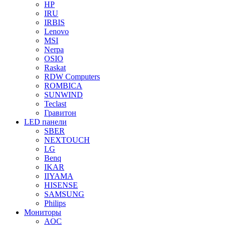
HP
IRU
IRBIS
Lenovo
MSI
Nerpa
OSIO
Raskat
RDW Computers
ROMBICA
SUNWIND
Teclast
Гравитон
LED панели
SBER
NEXTOUCH
LG
Benq
IKAR
IIYAMA
HISENSE
SAMSUNG
Philips
Мониторы
AOC