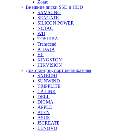
Zotac
Внешние диски SSD и HDD
SAMSUNG
SEAGATE
SILICON POWER
NETAC
WD
TOSHIBA
Transcend
A-DATA
HP
KINGSTON
HIKVISION
Док-станции, порт-репликаторы
SATECHI
SUNWIND
TRIPPLITE
TP-LINK
DELL
DIGMA
APPLE
ATEN
ASUS
J5CREATE
LENOVO