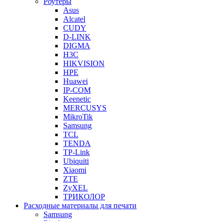
Роутеры
Asus
Alcatel
CUDY
D-LINK
DIGMA
H3C
HIKVISION
HPE
Huawei
IP-COM
Keenetic
MERCUSYS
MikroTik
Samsung
TCL
TENDA
TP-Link
Ubiquiti
Xiaomi
ZTE
ZyXEL
ТРИКОЛОР
Расходные материалы для печати
Samsung