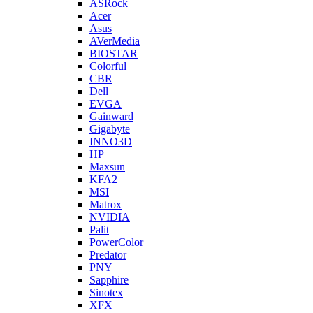
ASRock
Acer
Asus
AVerMedia
BIOSTAR
Colorful
CBR
Dell
EVGA
Gainward
Gigabyte
INNO3D
HP
Maxsun
KFA2
MSI
Matrox
NVIDIA
Palit
PowerColor
Predator
PNY
Sapphire
Sinotex
XFX