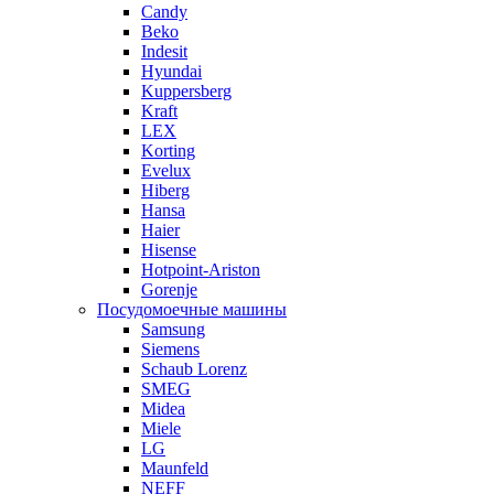
Candy
Beko
Indesit
Hyundai
Kuppersberg
Kraft
LEX
Korting
Evelux
Hiberg
Hansa
Haier
Hisense
Hotpoint-Ariston
Gorenje
Посудомоечные машины
Samsung
Siemens
Schaub Lorenz
SMEG
Midea
Miele
LG
Maunfeld
NEFF