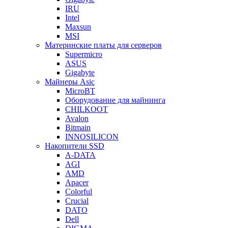
IRU
Intel
Maxsun
MSI
Материнские платы для серверов
Supermicro
ASUS
Gigabyte
Майнеры Asic
MicroBT
Оборудование для майнинга
CHILKOOT
Avalon
Bitmain
INNOSILICON
Накопители SSD
A-DATA
AGI
AMD
Apacer
Colorful
Crucial
DATO
Dell