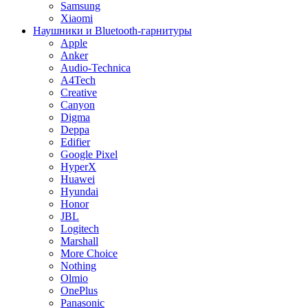
Samsung
Xiaomi
Наушники и Bluetooth-гарнитуры
Apple
Anker
Audio-Technica
A4Tech
Creative
Canyon
Digma
Deppa
Edifier
Google Pixel
HyperX
Huawei
Hyundai
Honor
JBL
Logitech
Marshall
More Choice
Nothing
Olmio
OnePlus
Panasonic