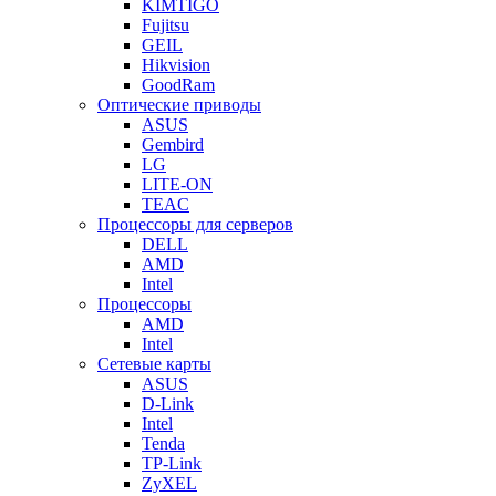
KIMTIGO
Fujitsu
GEIL
Hikvision
GoodRam
Оптические приводы
ASUS
Gembird
LG
LITE-ON
TEAC
Процессоры для серверов
DELL
AMD
Intel
Процессоры
AMD
Intel
Сетевые карты
ASUS
D-Link
Intel
Tenda
TP-Link
ZyXEL