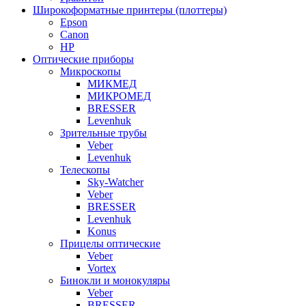
Широкоформатные принтеры (плоттеры)
Epson
Canon
HP
Оптические приборы
Микроскопы
МИКМЕД
МИКРОМЕД
BRESSER
Levenhuk
Зрительные трубы
Veber
Levenhuk
Телескопы
Sky-Watcher
Veber
BRESSER
Levenhuk
Konus
Прицелы оптические
Veber
Vortex
Бинокли и монокуляры
Veber
BRESSER