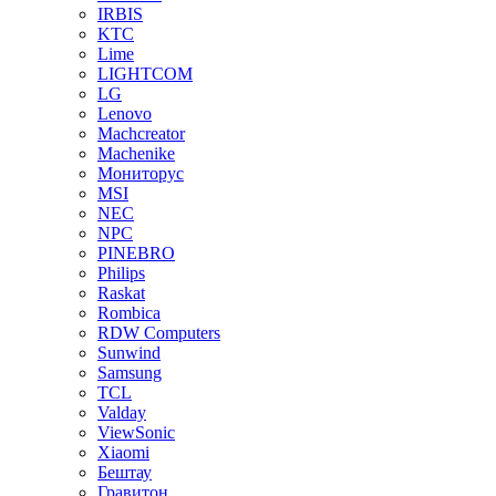
IRBIS
KTC
Lime
LIGHTCOM
LG
Lenovo
Machcreator
Machenike
Мониторус
MSI
NEC
NPC
PINEBRO
Philips
Raskat
Rombica
RDW Computers
Sunwind
Samsung
TCL
Valday
ViewSonic
Xiaomi
Бештау
Гравитон