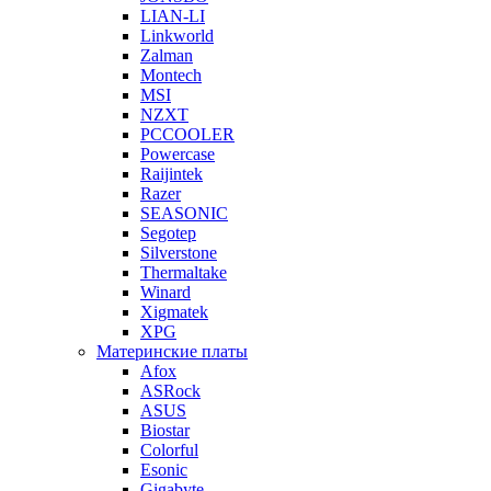
LIAN-LI
Linkworld
Zalman
Montech
MSI
NZXT
PCCOOLER
Powercase
Raijintek
Razer
SEASONIC
Segotep
Silverstone
Thermaltake
Winard
Xigmatek
XPG
Материнские платы
Afox
ASRock
ASUS
Biostar
Colorful
Esonic
Gigabyte