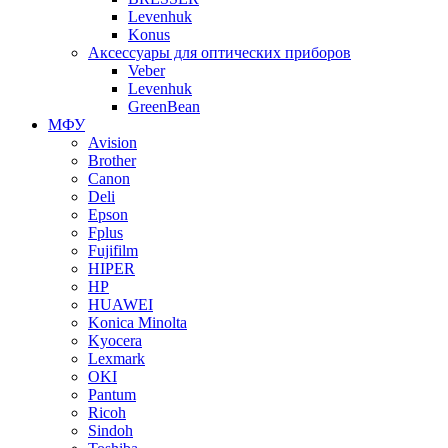
Levenhuk
Konus
Аксессуары для оптических приборов
Veber
Levenhuk
GreenBean
МФУ
Avision
Brother
Canon
Deli
Epson
Fplus
Fujifilm
HIPER
HP
HUAWEI
Konica Minolta
Kyocera
Lexmark
OKI
Pantum
Ricoh
Sindoh