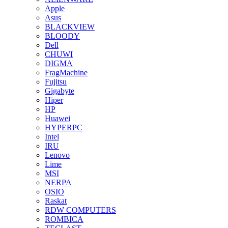
Apple
Asus
BLACKVIEW
BLOODY
Dell
CHUWI
DIGMA
FragMachine
Fujitsu
Gigabyte
Hiper
HP
Huawei
HYPERPC
Intel
IRU
Lenovo
Lime
MSI
NERPA
OSIO
Raskat
RDW COMPUTERS
ROMBICA