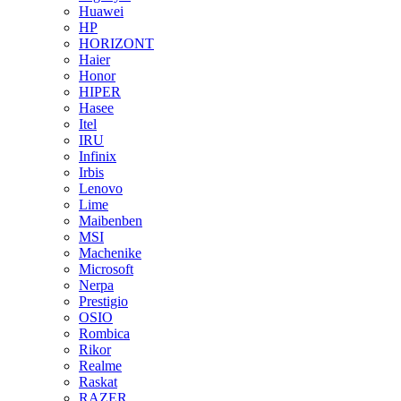
Huawei
HP
HORIZONT
Haier
Honor
HIPER
Hasee
Itel
IRU
Infinix
Irbis
Lenovo
Lime
Maibenben
MSI
Machenike
Microsoft
Nerpa
Prestigio
OSIO
Rombica
Rikor
Realme
Raskat
RAZER