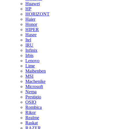
Huawei
HP
HORIZONT
Haier
Honor
HIPER
Hasee
Itel
IRU
Infinix
Irbis
Lenovo
Lime
Maibenben
MSI
Machenike
Microsoft
Nerpa
Prestigio
OSIO
Rombica
Rikor
Realme
Raskat
RAZER