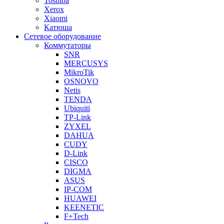
Toshiba
Xerox
Xiaomi
Катюша
Сетевое оборудование
Коммутаторы
SNR
MERCUSYS
MikroTik
OSNOVO
Netis
TENDA
Ubiquiti
TP-Link
ZYXEL
DAHUA
CUDY
D-Link
CISCO
DIGMA
ASUS
IP-COM
HUAWEI
KEENETIC
F+Tech