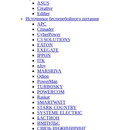
ASUS
Creative
Edifier
Источники бесперебойного питания
APC
Crusader
CyberPower
C3 SOLUTIONS
EATON
EXEGATE
IPPON
ITK
nJoy
MARSRIVA
Qdion
PowerMan
TURBOSKY
POWERCOM
Raskat
SMARTWATT
STARK COUNTRY
SYSTEME ELECTRIC
БАСТИОН
ИМПУЛЬС
СВЯЗЬ ИНЖИНИРИНГ