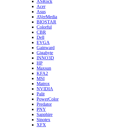
ASRock
Acer
Asus
AVerMedia
BIOSTAR
Colorful
CBR
Dell
EVGA
Gainward
Gigabyte
INNO3D
HP
Maxsun
KFA2
MSI
Matrox
NVIDIA
Palit
PowerColor
Predator
PNY
Sapphire
Sinotex
XFX