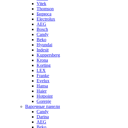
Vitek
Thomson
Бирюса
Electrolux
AEG
Bosch
Candy
Beko
Hyundai
Indesit
Kuppersberg
Krona
Korting
LEX
Franke
Evelux
Hansa
Haier
Hotpoint
Gorenje
Варочные панели
Candy
Darina
AEG
Beko