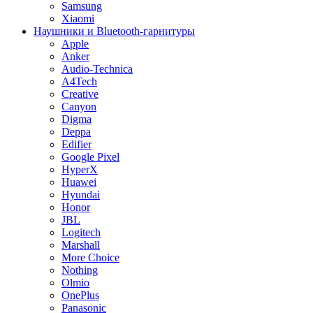
Samsung
Xiaomi
Наушники и Bluetooth-гарнитуры
Apple
Anker
Audio-Technica
A4Tech
Creative
Canyon
Digma
Deppa
Edifier
Google Pixel
HyperX
Huawei
Hyundai
Honor
JBL
Logitech
Marshall
More Choice
Nothing
Olmio
OnePlus
Panasonic