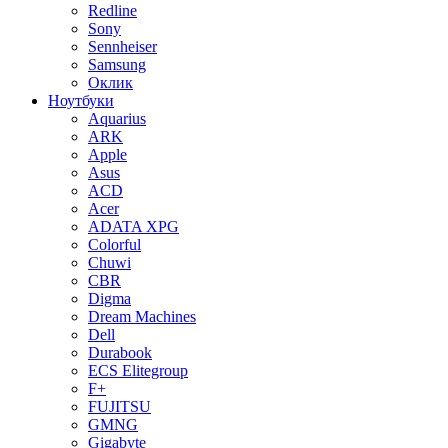
Redline
Sony
Sennheiser
Samsung
Оклик
Ноутбуки
Aquarius
ARK
Apple
Asus
ACD
Acer
ADATA XPG
Colorful
Chuwi
CBR
Digma
Dream Machines
Dell
Durabook
ECS Elitegroup
F+
FUJITSU
GMNG
Gigabyte