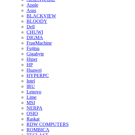
Apple
Asus
BLACKVIEW
BLOODY
Dell
CHUWI
DIGMA
FragMachine
Fujitsu
Gigabyte
Hiper
HP
Huawei
HYPERPC
Intel
IRU
Lenovo
Lime
MSI
NERPA
OSIO
Raskat
RDW COMPUTERS
ROMBICA