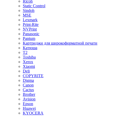
Ricoh
Static Control
Sindoh
MSE
Lexmark
Print-Rite
NVPrint
Panasonic
Pantum
Картриджи для широкоформатной печати
Катюша
T2
Toshiba
Xerox
Xiaomi
Deli
COPYRITE
Digma
Canon
Cactus
Brother
Avision
Epson
Huawei
KYOCERA