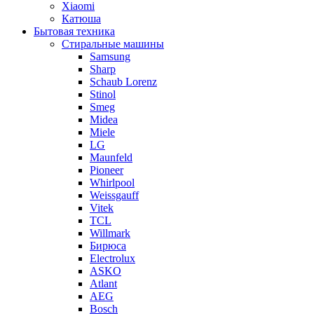
Xiaomi
Катюша
Бытовая техника
Стиральные машины
Samsung
Sharp
Schaub Lorenz
Stinol
Smeg
Midea
Miele
LG
Maunfeld
Pioneer
Whirlpool
Weissgauff
Vitek
TCL
Willmark
Бирюса
Electrolux
ASKO
Atlant
AEG
Bosch