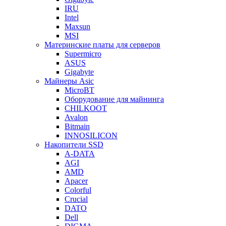
IRU
Intel
Maxsun
MSI
Материнские платы для серверов
Supermicro
ASUS
Gigabyte
Майнеры Asic
MicroBT
Оборудование для майнинга
CHILKOOT
Avalon
Bitmain
INNOSILICON
Накопители SSD
A-DATA
AGI
AMD
Apacer
Colorful
Crucial
DATO
Dell