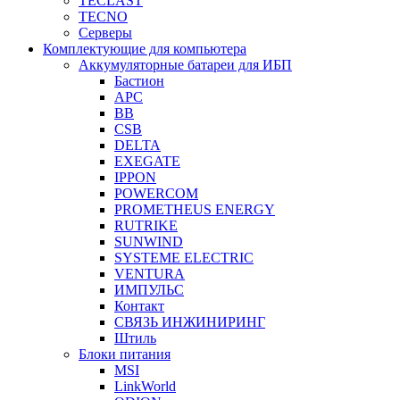
TECLAST
TECNO
Серверы
Комплектующие для компьютера
Аккумуляторные батареи для ИБП
Бастион
APC
BB
CSB
DELTA
EXEGATE
IPPON
POWERCOM
PROMETHEUS ENERGY
RUTRIKE
SUNWIND
SYSTEME ELECTRIC
VENTURA
ИМПУЛЬС
Контакт
СВЯЗЬ ИНЖИНИРИНГ
Штиль
Блоки питания
MSI
LinkWorld