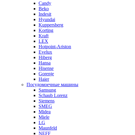
Candy
Beko
Indesit
Hyundai
Kuppersberg
Korting
Kraft
LEX
Hotpoint-Ariston
Evelux
Hiberg
Hansa
Hisense
Gorenje
Haier
Посудомоечные машины
Samsung
Schaub Lorenz
Siemens
SMEG
Midea
Miele
LG
Maunfeld
NEFF