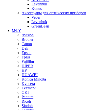
Levenhuk
Konus
Аксессуары для оптических приборов
Veber
Levenhuk
GreenBean
МФУ
Avision
Brother
Canon
Deli
Epson
Fplus
Fujifilm
HIPER
HP
HUAWEI
Konica Minolta
Kyocera
Lexmark
OKI
Pantum
Ricoh
Sindoh