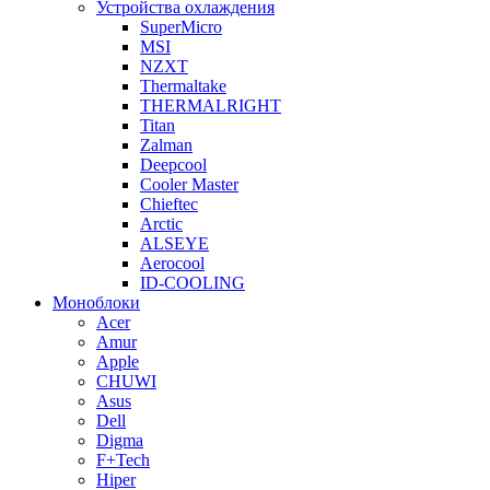
Устройства охлаждения
SuperMicro
MSI
NZXT
Thermaltake
THERMALRIGHT
Titan
Zalman
Deepcool
Cooler Master
Chieftec
Arctic
ALSEYE
Aerocool
ID-COOLING
Моноблоки
Acer
Amur
Apple
CHUWI
Asus
Dell
Digma
F+Tech
Hiper