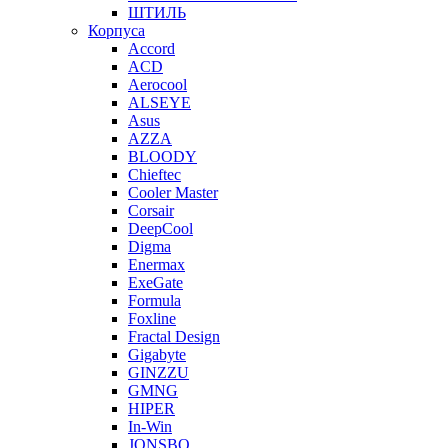
ШТИЛЬ
Корпуса
Accord
ACD
Aerocool
ALSEYE
Asus
AZZA
BLOODY
Chieftec
Cooler Master
Corsair
DeepCool
Digma
Enermax
ExeGate
Formula
Foxline
Fractal Design
Gigabyte
GINZZU
GMNG
HIPER
In-Win
JONSBO