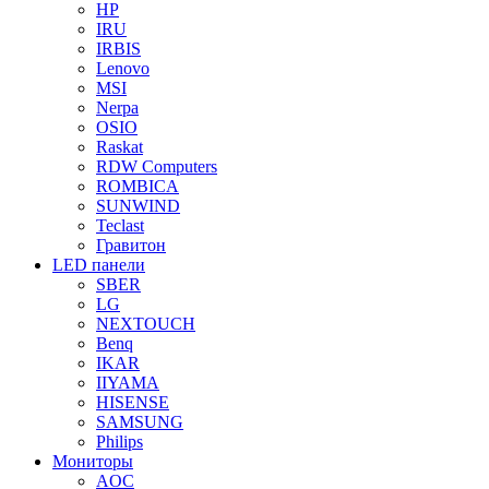
HP
IRU
IRBIS
Lenovo
MSI
Nerpa
OSIO
Raskat
RDW Computers
ROMBICA
SUNWIND
Teclast
Гравитон
LED панели
SBER
LG
NEXTOUCH
Benq
IKAR
IIYAMA
HISENSE
SAMSUNG
Philips
Мониторы
AOC