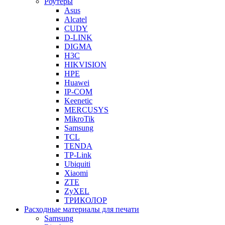
Роутеры
Asus
Alcatel
CUDY
D-LINK
DIGMA
H3C
HIKVISION
HPE
Huawei
IP-COM
Keenetic
MERCUSYS
MikroTik
Samsung
TCL
TENDA
TP-Link
Ubiquiti
Xiaomi
ZTE
ZyXEL
ТРИКОЛОР
Расходные материалы для печати
Samsung