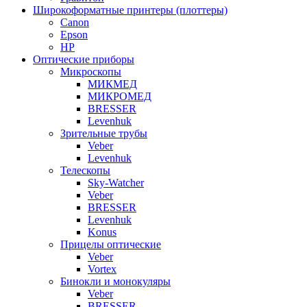
Широкоформатные принтеры (плоттеры)
Canon
Epson
HP
Оптические приборы
Микроскопы
МИКМЕД
МИКРОМЕД
BRESSER
Levenhuk
Зрительные трубы
Veber
Levenhuk
Телескопы
Sky-Watcher
Veber
BRESSER
Levenhuk
Konus
Прицелы оптические
Veber
Vortex
Бинокли и монокуляры
Veber
BRESSER