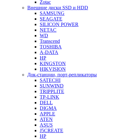
Zotac
Внешние диски SSD и HDD
SAMSUNG
SEAGATE
SILICON POWER
NETAC
WD
Transcend
TOSHIBA
A-DATA
HP
KINGSTON
HIKVISION
Док-станции, порт-репликаторы
SATECHI
SUNWIND
TRIPPLITE
TP-LINK
DELL
DIGMA
APPLE
ATEN
ASUS
J5CREATE
HP