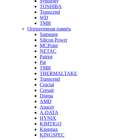
Synology
TOSHIBA
Transcend
WD
ТМИ
Оперативная память
Samsung
Silicon Power
MCPoint
NETAC
Patriot
Pat
ТМИ
THERMALTAKE
Transcend
Crucial
Corsair
Digma
AMD
Apacer
A-DATA
HYNIX
KIMTIGO
Kingmax
KINGSPEC