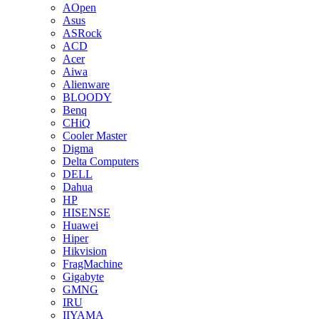
AOpen
Asus
ASRock
ACD
Acer
Aiwa
Alienware
BLOODY
Benq
CHiQ
Cooler Master
Digma
Delta Computers
DELL
Dahua
HP
HISENSE
Huawei
Hiper
Hikvision
FragMachine
Gigabyte
GMNG
IRU
IIYAMA