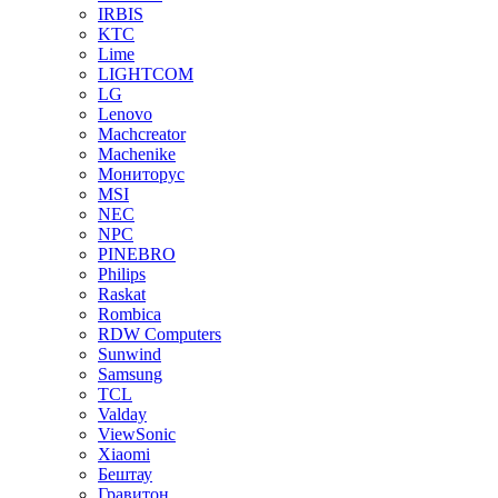
IRBIS
KTC
Lime
LIGHTCOM
LG
Lenovo
Machcreator
Machenike
Мониторус
MSI
NEC
NPC
PINEBRO
Philips
Raskat
Rombica
RDW Computers
Sunwind
Samsung
TCL
Valday
ViewSonic
Xiaomi
Бештау
Гравитон