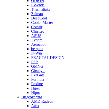
QDION
R-Senda
Thermaltake
Zalman
DeepCool
Cooler Master
Corsair
Chieftec
ASUS
Accord
Aerocool
be quiet
In-Win
FRACTAL DESIGN
FSP
GMNG
Gigabyte
ExeGate
Formula
Foxline
Hiper
Hipro
Видеокарты
AMD Radeon
Afox