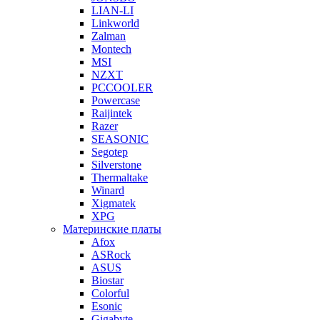
LIAN-LI
Linkworld
Zalman
Montech
MSI
NZXT
PCCOOLER
Powercase
Raijintek
Razer
SEASONIC
Segotep
Silverstone
Thermaltake
Winard
Xigmatek
XPG
Материнские платы
Afox
ASRock
ASUS
Biostar
Colorful
Esonic
Gigabyte