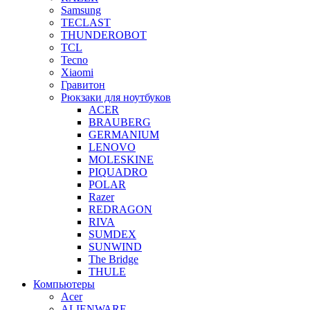
Samsung
TECLAST
THUNDEROBOT
TCL
Tecno
Xiaomi
Гравитон
Рюкзаки для ноутбуков
ACER
BRAUBERG
GERMANIUM
LENOVO
MOLESKINE
PIQUADRO
POLAR
Razer
REDRAGON
RIVA
SUMDEX
SUNWIND
The Bridge
THULE
Компьютеры
Acer
ALIENWARE