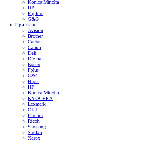
Konica Minolta
HP
Fujifilm
G&G
Принтеры
Avision
Brother
Cactus
Canon
Deli
Digma
Epson
Fplus
G&G
Hiper
HP
Konica Minolta
KYOCERA
Lexmark
OKI
Pantum
Ricoh
Samsung
Sindoh
Xerox