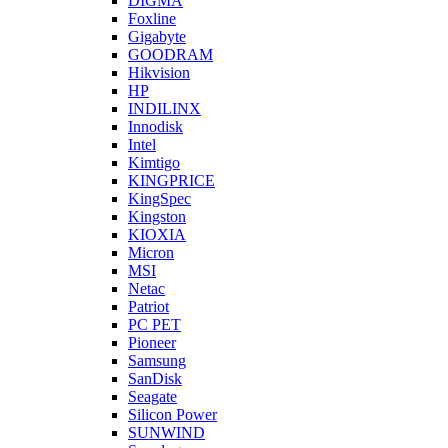
DIGMA
Foxline
Gigabyte
GOODRAM
Hikvision
HP
INDILINX
Innodisk
Intel
Kimtigo
KINGPRICE
KingSpec
Kingston
KIOXIA
Micron
MSI
Netac
Patriot
PC PET
Pioneer
Samsung
SanDisk
Seagate
Silicon Power
SUNWIND