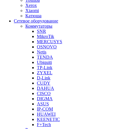
Toshiba
Xerox
Xiaomi
Катюша
Сетевое оборудование
Коммутаторы
SNR
MikroTik
MERCUSYS
OSNOVO
Netis
TENDA
Ubiquiti
TP-Link
ZYXEL
D-Link
CUDY
DAHUA
CISCO
DIGMA
ASUS
IP-COM
HUAWEI
KEENETIC
F+Tech