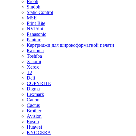
Ricoh
Sindoh
Static Control
MSE
Print-Rite
NVPrint
Panasonic
Pantum
Картриджи для широкоформатной печати
Катюша
Toshiba
Xiaomi
Xerox
T2
Deli
COPYRITE
Digma
Lexmark
Canon
Cactus
Brother
Avision
Epson
Huawei
KYOCERA