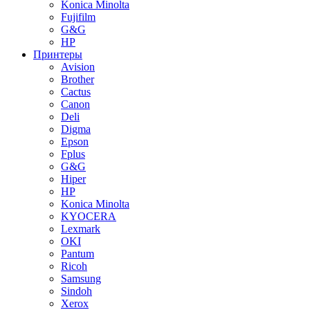
Konica Minolta
Fujifilm
G&G
HP
Принтеры
Avision
Brother
Cactus
Canon
Deli
Digma
Epson
Fplus
G&G
Hiper
HP
Konica Minolta
KYOCERA
Lexmark
OKI
Pantum
Ricoh
Samsung
Sindoh
Xerox