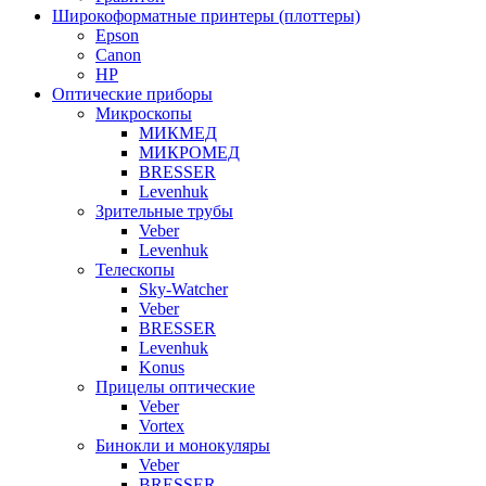
Широкоформатные принтеры (плоттеры)
Epson
Canon
HP
Оптические приборы
Микроскопы
МИКМЕД
МИКРОМЕД
BRESSER
Levenhuk
Зрительные трубы
Veber
Levenhuk
Телескопы
Sky-Watcher
Veber
BRESSER
Levenhuk
Konus
Прицелы оптические
Veber
Vortex
Бинокли и монокуляры
Veber
BRESSER