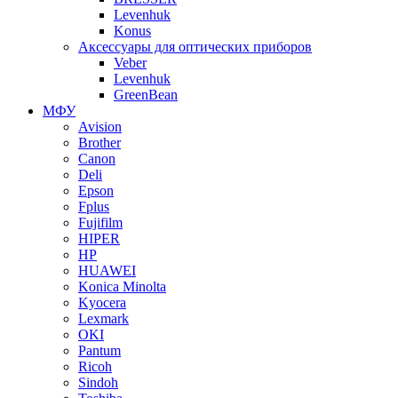
Levenhuk
Konus
Аксессуары для оптических приборов
Veber
Levenhuk
GreenBean
МФУ
Avision
Brother
Canon
Deli
Epson
Fplus
Fujifilm
HIPER
HP
HUAWEI
Konica Minolta
Kyocera
Lexmark
OKI
Pantum
Ricoh
Sindoh