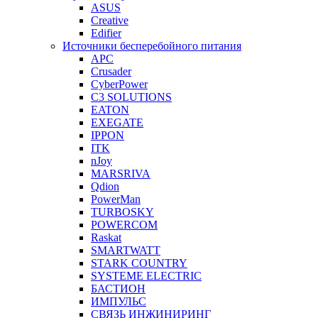
ASUS
Creative
Edifier
Источники бесперебойного питания
APC
Crusader
CyberPower
C3 SOLUTIONS
EATON
EXEGATE
IPPON
ITK
nJoy
MARSRIVA
Qdion
PowerMan
TURBOSKY
POWERCOM
Raskat
SMARTWATT
STARK COUNTRY
SYSTEME ELECTRIC
БАСТИОН
ИМПУЛЬС
СВЯЗЬ ИНЖИНИРИНГ