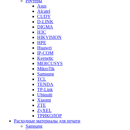
Роутеры
Asus
Alcatel
CUDY
D-LINK
DIGMA
H3C
HIKVISION
HPE
Huawei
IP-COM
Keenetic
MERCUSYS
MikroTik
Samsung
TCL
TENDA
TP-Link
Ubiquiti
Xiaomi
ZTE
ZyXEL
ТРИКОЛОР
Расходные материалы для печати
Samsung