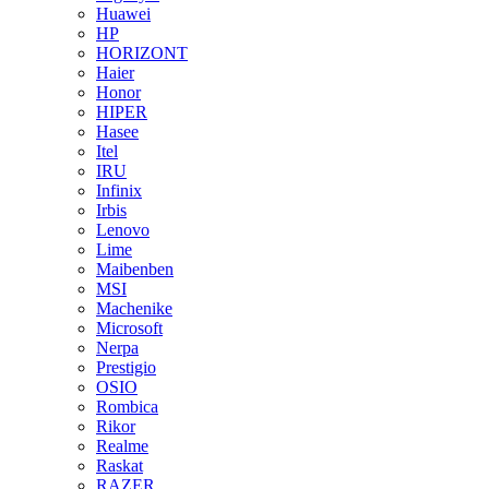
Huawei
HP
HORIZONT
Haier
Honor
HIPER
Hasee
Itel
IRU
Infinix
Irbis
Lenovo
Lime
Maibenben
MSI
Machenike
Microsoft
Nerpa
Prestigio
OSIO
Rombica
Rikor
Realme
Raskat
RAZER