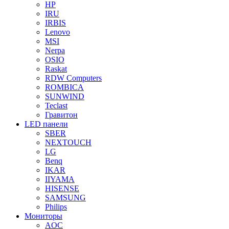
HP
IRU
IRBIS
Lenovo
MSI
Nerpa
OSIO
Raskat
RDW Computers
ROMBICA
SUNWIND
Teclast
Гравитон
LED панели
SBER
NEXTOUCH
LG
Benq
IKAR
IIYAMA
HISENSE
SAMSUNG
Philips
Мониторы
AOC