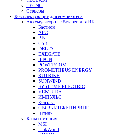
TECLAST
TECNO
Серверы
Комплектующие для компьютера
Аккумуляторные батареи для ИБП
Бастион
APC
BB
CSB
DELTA
EXEGATE
IPPON
POWERCOM
PROMETHEUS ENERGY
RUTRIKE
SUNWIND
SYSTEME ELECTRIC
VENTURA
ИМПУЛЬС
Контакт
СВЯЗЬ ИНЖИНИРИНГ
Штиль
Блоки питания
MSI
LinkWorld