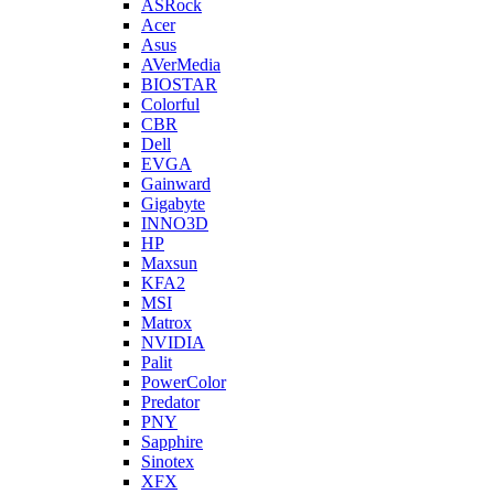
ASRock
Acer
Asus
AVerMedia
BIOSTAR
Colorful
CBR
Dell
EVGA
Gainward
Gigabyte
INNO3D
HP
Maxsun
KFA2
MSI
Matrox
NVIDIA
Palit
PowerColor
Predator
PNY
Sapphire
Sinotex
XFX