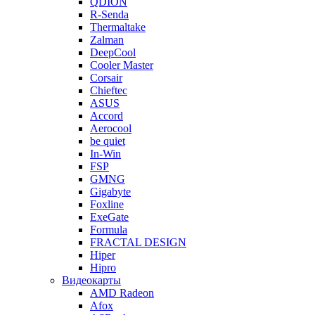
QDION
R-Senda
Thermaltake
Zalman
DeepCool
Cooler Master
Corsair
Chieftec
ASUS
Accord
Aerocool
be quiet
In-Win
FSP
GMNG
Gigabyte
Foxline
ExeGate
Formula
FRACTAL DESIGN
Hiper
Hipro
Видеокарты
AMD Radeon
Afox