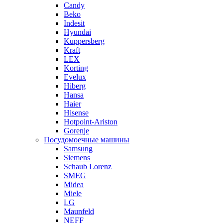
Candy
Beko
Indesit
Hyundai
Kuppersberg
Kraft
LEX
Korting
Evelux
Hiberg
Hansa
Haier
Hisense
Hotpoint-Ariston
Gorenje
Посудомоечные машины
Samsung
Siemens
Schaub Lorenz
SMEG
Midea
Miele
LG
Maunfeld
NEFF