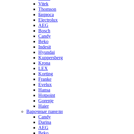
Vitek
Thomson
Бирюса
Electrolux
AEG
Bosch
Candy
Beko
Indesit
Hyundai
Kuppersberg
Krona
LEX
Korting
Franke
Evelux
Hansa
Hotpoint
Gorenje
Haier
Варочные панели
Candy
Darina
AEG
Beko