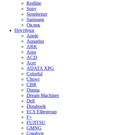
Redline
Sony
Sennheiser
Samsung
Оклик
Ноутбуки
Apple
Aquarius
ARK
Asus
ACD
Acer
ADATA XPG
Colorful
Chuwi
CBR
Digma
Dream Machines
Dell
Durabook
ECS Elitegroup
F+
FUJITSU
GMNG
Gigabyte