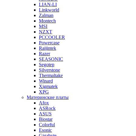
LIAN-LI
Linkworld
Zalman
Montech
MSI
NZXT
PCCOOLER
Powercase
Raijintek
Razer
SEASONIC
Segotep
Silverstone
Thermaltake
Winard
Xigmatek
XPG
Материнские платы
Afox
ASRock
ASUS
Biostar
Colorful
Esonic
Gigabyte