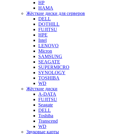
HP
HAMA
Жёсткие диски для серверов
DELL
DOTHILL
FUJITSU
HPE
Intel
LENOVO
Micron
SAMSUNG
SEAGATE
SUPERMICRO
SYNOLOGY
TOSHIBA
WD
Жёсткие диски
A-DATA
FUJITSU
Seagate
DELL
Toshiba
Transcend
WD
Звуковые карты