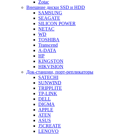
Zotac
Внешние диски SSD и HDD
SAMSUNG
SEAGATE
SILICON POWER
NETAC
WD
TOSHIBA
Transcend
A-DATA
HP
KINGSTON
HIKVISION
Док-станции, порт-репликаторы
SATECHI
SUNWIND
TRIPPLITE
TP-LINK
DELL
DIGMA
APPLE
ATEN
ASUS
J5CREATE
LENOVO