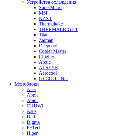
Устройства охлаждения
SuperMicro
MSI
NZXT
Thermaltake
THERMALRIGHT
Titan
Zalman
Deepcool
Cooler Master
Chieftec
Arctic
ALSEYE
Aerocool
ID-COOLING
Моноблоки
Acer
Apple
Amur
CHUWI
Asus
Dell
Digma
F+Tech
Hiper