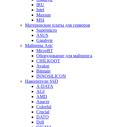
IRU
Intel
Maxsun
MSI
Материнские платы для серверов
Supermicro
ASUS
Gigabyte
Майнеры Asic
MicroBT
Оборудование для майнинга
CHILKOOT
Avalon
Bitmain
INNOSILICON
Накопители SSD
A-DATA
AGI
AMD
Apacer
Colorful
Crucial
DATO
Dell