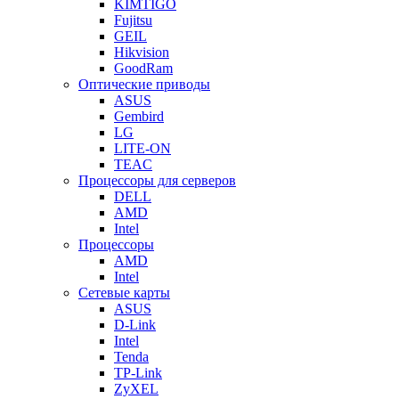
KIMTIGO
Fujitsu
GEIL
Hikvision
GoodRam
Оптические приводы
ASUS
Gembird
LG
LITE-ON
TEAC
Процессоры для серверов
DELL
AMD
Intel
Процессоры
AMD
Intel
Сетевые карты
ASUS
D-Link
Intel
Tenda
TP-Link
ZyXEL