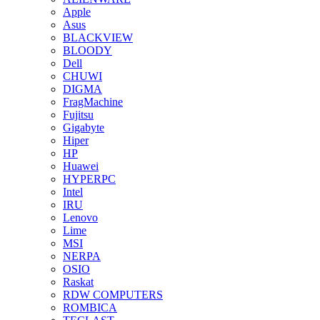
Apple
Asus
BLACKVIEW
BLOODY
Dell
CHUWI
DIGMA
FragMachine
Fujitsu
Gigabyte
Hiper
HP
Huawei
HYPERPC
Intel
IRU
Lenovo
Lime
MSI
NERPA
OSIO
Raskat
RDW COMPUTERS
ROMBICA