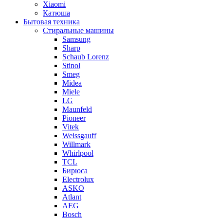
Xiaomi
Катюша
Бытовая техника
Стиральные машины
Samsung
Sharp
Schaub Lorenz
Stinol
Smeg
Midea
Miele
LG
Maunfeld
Pioneer
Vitek
Weissgauff
Willmark
Whirlpool
TCL
Бирюса
Electrolux
ASKO
Atlant
AEG
Bosch