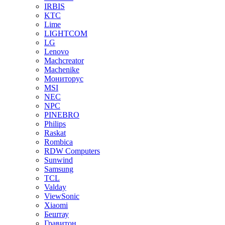
IRBIS
KTC
Lime
LIGHTCOM
LG
Lenovo
Machcreator
Machenike
Мониторус
MSI
NEC
NPC
PINEBRO
Philips
Raskat
Rombica
RDW Computers
Sunwind
Samsung
TCL
Valday
ViewSonic
Xiaomi
Бештау
Гравитон