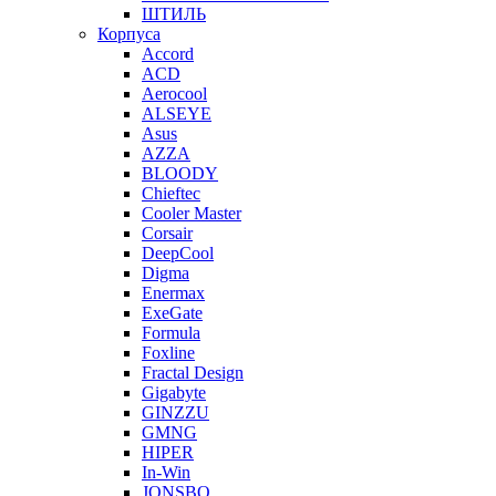
ШТИЛЬ
Корпуса
Accord
ACD
Aerocool
ALSEYE
Asus
AZZA
BLOODY
Chieftec
Cooler Master
Corsair
DeepCool
Digma
Enermax
ExeGate
Formula
Foxline
Fractal Design
Gigabyte
GINZZU
GMNG
HIPER
In-Win
JONSBO