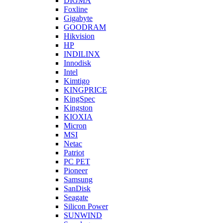
DIGMA
Foxline
Gigabyte
GOODRAM
Hikvision
HP
INDILINX
Innodisk
Intel
Kimtigo
KINGPRICE
KingSpec
Kingston
KIOXIA
Micron
MSI
Netac
Patriot
PC PET
Pioneer
Samsung
SanDisk
Seagate
Silicon Power
SUNWIND