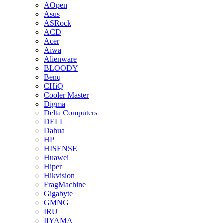
AOpen
Asus
ASRock
ACD
Acer
Aiwa
Alienware
BLOODY
Benq
CHiQ
Cooler Master
Digma
Delta Computers
DELL
Dahua
HP
HISENSE
Huawei
Hiper
Hikvision
FragMachine
Gigabyte
GMNG
IRU
IIYAMA