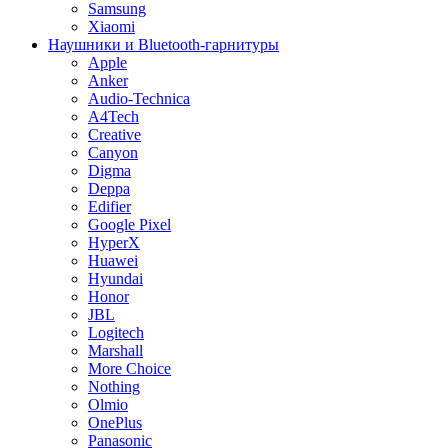
Samsung
Xiaomi
Наушники и Bluetooth-гарнитуры
Apple
Anker
Audio-Technica
A4Tech
Creative
Canyon
Digma
Deppa
Edifier
Google Pixel
HyperX
Huawei
Hyundai
Honor
JBL
Logitech
Marshall
More Choice
Nothing
Olmio
OnePlus
Panasonic