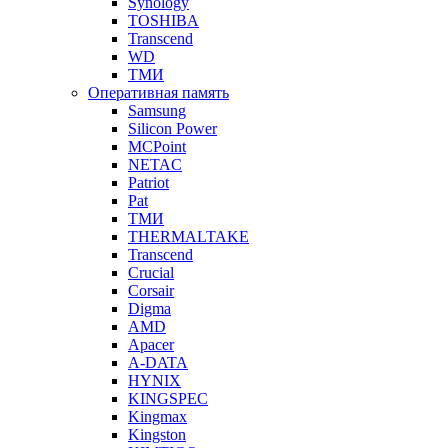
Synology
TOSHIBA
Transcend
WD
ТМИ
Оперативная память
Samsung
Silicon Power
MCPoint
NETAC
Patriot
Pat
ТМИ
THERMALTAKE
Transcend
Crucial
Corsair
Digma
AMD
Apacer
A-DATA
HYNIX
KINGSPEC
Kingmax
Kingston