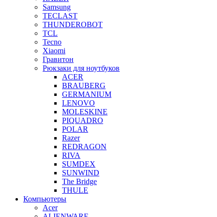
Samsung
TECLAST
THUNDEROBOT
TCL
Tecno
Xiaomi
Гравитон
Рюкзаки для ноутбуков
ACER
BRAUBERG
GERMANIUM
LENOVO
MOLESKINE
PIQUADRO
POLAR
Razer
REDRAGON
RIVA
SUMDEX
SUNWIND
The Bridge
THULE
Компьютеры
Acer
ALIENWARE