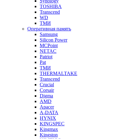
Synology
TOSHIBA
Transcend
WD
ТМИ
Оперативная память
Samsung
Silicon Power
MCPoint
NETAC
Patriot
Pat
ТМИ
THERMALTAKE
Transcend
Crucial
Corsair
Digma
AMD
Apacer
A-DATA
HYNIX
KINGSPEC
Kingmax
Kingston