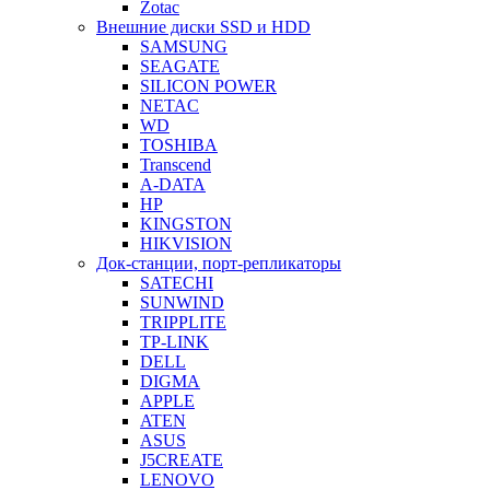
Zotac
Внешние диски SSD и HDD
SAMSUNG
SEAGATE
SILICON POWER
NETAC
WD
TOSHIBA
Transcend
A-DATA
HP
KINGSTON
HIKVISION
Док-станции, порт-репликаторы
SATECHI
SUNWIND
TRIPPLITE
TP-LINK
DELL
DIGMA
APPLE
ATEN
ASUS
J5CREATE
LENOVO