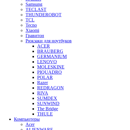
Samsung
TECLAST
THUNDEROBOT
TCL
Tecno
Xiaomi
Гравитон
Рюкзаки для ноутбуков
ACER
BRAUBERG
GERMANIUM
LENOVO
MOLESKINE
PIQUADRO
POLAR
Razer
REDRAGON
RIVA
SUMDEX
SUNWIND
The Bridge
THULE
Компьютеры
Acer
ALIENWARE