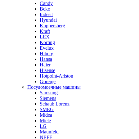
Candy
Beko
Indesit
Hyundai
Kuppersberg
Kraft
LEX
Korting
Evelux
Hiberg
Hansa
Haier
Hisense
Hotpoint-Ariston
Gorenje
Посудомоечные машины
Samsung
Siemens
Schaub Lorenz
SMEG
Midea
Miele
LG
Maunfeld
NEFF