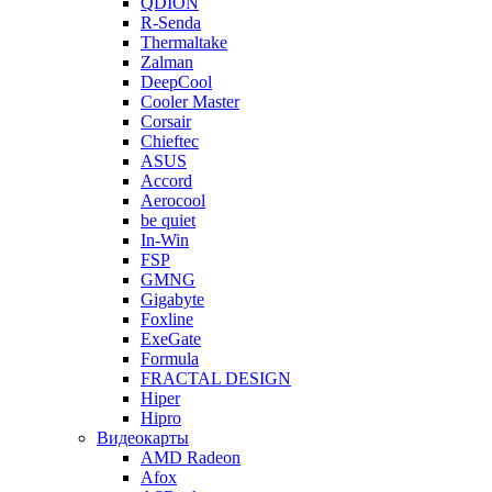
QDION
R-Senda
Thermaltake
Zalman
DeepCool
Cooler Master
Corsair
Chieftec
ASUS
Accord
Aerocool
be quiet
In-Win
FSP
GMNG
Gigabyte
Foxline
ExeGate
Formula
FRACTAL DESIGN
Hiper
Hipro
Видеокарты
AMD Radeon
Afox