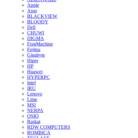
Apple
Asus
BLACKVIEW
BLOODY
Dell
CHUWI
DIGMA
FragMachine
Fujitsu
Gigabyte
Hiper
HP
Huawei
HYPERPC
Intel
IRU
Lenovo
Lime
MSI
NERPA
OSIO
Raskat
RDW COMPUTERS
ROMBICA