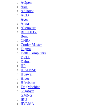
AOpen
Asus
ASRock
ACD
Acer
Aiwa
Alienware
BLOODY
Benq
CHiQ
Cooler Master
Digma
Delta Computers
DELL
Dahua
HP
HISENSE
Huawei
Hiper
Hikvision
FragMachine
Gigabyte
GMNG
IRU
IIYAMA