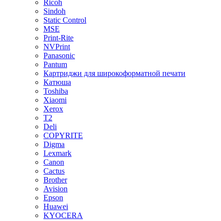
Ricoh
Sindoh
Static Control
MSE
Print-Rite
NVPrint
Panasonic
Pantum
Картриджи для широкоформатной печати
Катюша
Toshiba
Xiaomi
Xerox
T2
Deli
COPYRITE
Digma
Lexmark
Canon
Cactus
Brother
Avision
Epson
Huawei
KYOCERA