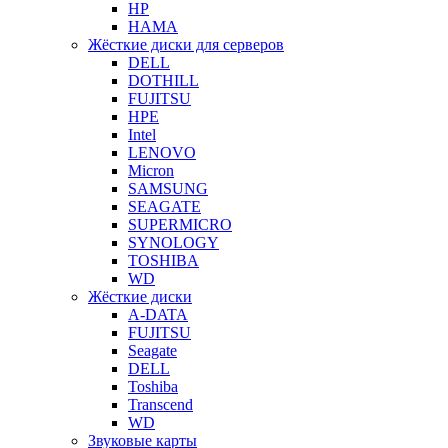
HP
HAMA
Жёсткие диски для серверов
DELL
DOTHILL
FUJITSU
HPE
Intel
LENOVO
Micron
SAMSUNG
SEAGATE
SUPERMICRO
SYNOLOGY
TOSHIBA
WD
Жёсткие диски
A-DATA
FUJITSU
Seagate
DELL
Toshiba
Transcend
WD
Звуковые карты