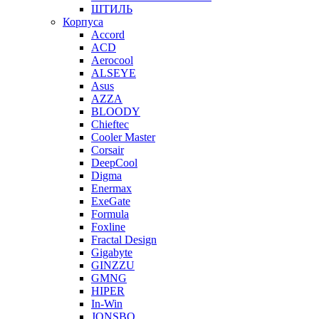
ШТИЛЬ
Корпуса
Accord
ACD
Aerocool
ALSEYE
Asus
AZZA
BLOODY
Chieftec
Cooler Master
Corsair
DeepCool
Digma
Enermax
ExeGate
Formula
Foxline
Fractal Design
Gigabyte
GINZZU
GMNG
HIPER
In-Win
JONSBO