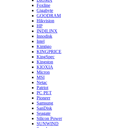
DIGMA
Foxline
Gigabyte
GOODRAM
Hikvision
HP
INDILINX
Innodisk
Intel
Kimtigo
KINGPRICE
KingSpec
Kingston
KIOXIA
Micron
MSI
Netac
Patriot
PC PET
Pioneer
Samsung
SanDisk
Seagate
Silicon Power
SUNWIND