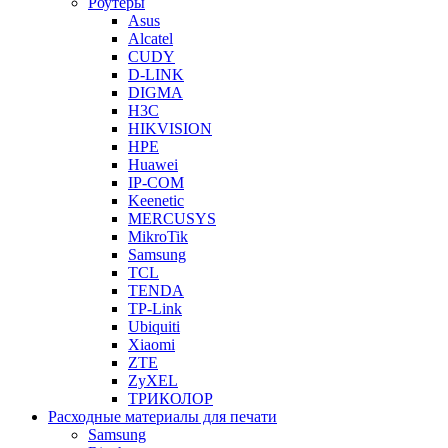
Роутеры
Asus
Alcatel
CUDY
D-LINK
DIGMA
H3C
HIKVISION
HPE
Huawei
IP-COM
Keenetic
MERCUSYS
MikroTik
Samsung
TCL
TENDA
TP-Link
Ubiquiti
Xiaomi
ZTE
ZyXEL
ТРИКОЛОР
Расходные материалы для печати
Samsung