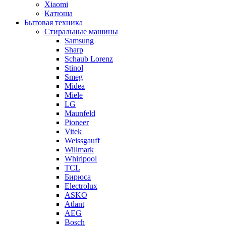
Xiaomi
Катюша
Бытовая техника
Стиральные машины
Samsung
Sharp
Schaub Lorenz
Stinol
Smeg
Midea
Miele
LG
Maunfeld
Pioneer
Vitek
Weissgauff
Willmark
Whirlpool
TCL
Бирюса
Electrolux
ASKO
Atlant
AEG
Bosch