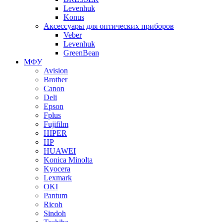
Levenhuk
Konus
Аксессуары для оптических приборов
Veber
Levenhuk
GreenBean
МФУ
Avision
Brother
Canon
Deli
Epson
Fplus
Fujifilm
HIPER
HP
HUAWEI
Konica Minolta
Kyocera
Lexmark
OKI
Pantum
Ricoh
Sindoh