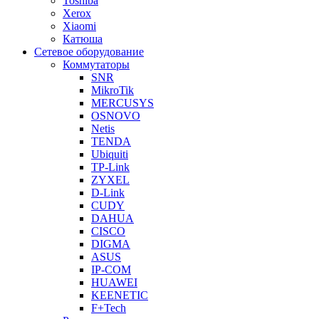
Toshiba
Xerox
Xiaomi
Катюша
Сетевое оборудование
Коммутаторы
SNR
MikroTik
MERCUSYS
OSNOVO
Netis
TENDA
Ubiquiti
TP-Link
ZYXEL
D-Link
CUDY
DAHUA
CISCO
DIGMA
ASUS
IP-COM
HUAWEI
KEENETIC
F+Tech