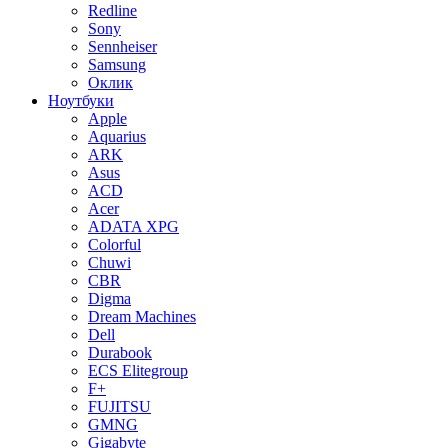
Redline
Sony
Sennheiser
Samsung
Оклик
Ноутбуки
Apple
Aquarius
ARK
Asus
ACD
Acer
ADATA XPG
Colorful
Chuwi
CBR
Digma
Dream Machines
Dell
Durabook
ECS Elitegroup
F+
FUJITSU
GMNG
Gigabyte