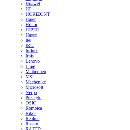
Huawei
HP
HORIZONT
Haier
Honor
HIPER
Hasee
Itel
IRU
Infinix
Irbis
Lenovo
Lime
Maibenben
MSI
Machenike
Microsoft
Nerpa
Prestigio
OSIO
Rombica
Rikor
Realme
Raskat
RAZER