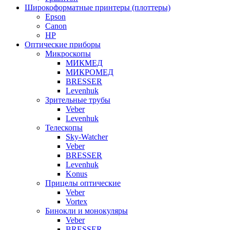
Широкоформатные принтеры (плоттеры)
Epson
Canon
HP
Оптические приборы
Микроскопы
МИКМЕД
МИКРОМЕД
BRESSER
Levenhuk
Зрительные трубы
Veber
Levenhuk
Телескопы
Sky-Watcher
Veber
BRESSER
Levenhuk
Konus
Прицелы оптические
Veber
Vortex
Бинокли и монокуляры
Veber
BRESSER