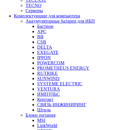
TECLAST
TECNO
Серверы
Комплектующие для компьютера
Аккумуляторные батареи для ИБП
Бастион
APC
BB
CSB
DELTA
EXEGATE
IPPON
POWERCOM
PROMETHEUS ENERGY
RUTRIKE
SUNWIND
SYSTEME ELECTRIC
VENTURA
ИМПУЛЬС
Контакт
СВЯЗЬ ИНЖИНИРИНГ
Штиль
Блоки питания
MSI
LinkWorld