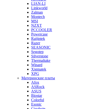
LIAN-LI
Linkworld
Zalman
Montech
MSI
NZXT
PCCOOLER
Powercase
Raijintek
Razer
SEASONIC
Segotep
Silverstone
Thermaltake
Winard
Xigmatek
XPG
Материнские платы
Afox
ASRock
ASUS
Biostar
Colorful
Esonic
Gigabyte