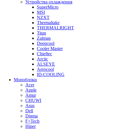
Устройства охлаждения
SuperMicro
MSI
NZXT
Thermaltake
THERMALRIGHT
Titan
Zalman
Deepcool
Cooler Master
Chieftec
Arctic
ALSEYE
Aerocool
ID-COOLING
Моноблоки
Acer
Apple
Amur
CHUWI
Asus
Dell
Digma
F+Tech
Hiper