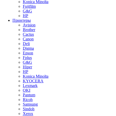
Konica Minolta
Fujifilm
G&G
HP
Принтеры
Avision
Brother
Cactus
Canon
Deli
Digma
Epson
Fplus
G&G
Hiper
HP
Konica Minolta
KYOCERA
Lexmark
OKI
Pantum
Ricoh
Samsung
Sindoh
Xerox