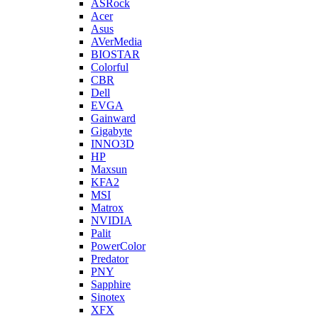
ASRock
Acer
Asus
AVerMedia
BIOSTAR
Colorful
CBR
Dell
EVGA
Gainward
Gigabyte
INNO3D
HP
Maxsun
KFA2
MSI
Matrox
NVIDIA
Palit
PowerColor
Predator
PNY
Sapphire
Sinotex
XFX