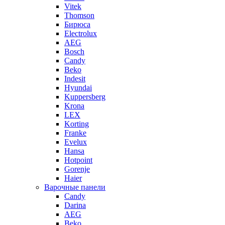
Vitek
Thomson
Бирюса
Electrolux
AEG
Bosch
Candy
Beko
Indesit
Hyundai
Kuppersberg
Krona
LEX
Korting
Franke
Evelux
Hansa
Hotpoint
Gorenje
Haier
Варочные панели
Candy
Darina
AEG
Beko