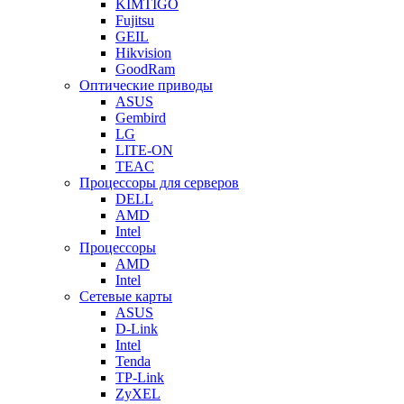
KIMTIGO
Fujitsu
GEIL
Hikvision
GoodRam
Оптические приводы
ASUS
Gembird
LG
LITE-ON
TEAC
Процессоры для серверов
DELL
AMD
Intel
Процессоры
AMD
Intel
Сетевые карты
ASUS
D-Link
Intel
Tenda
TP-Link
ZyXEL