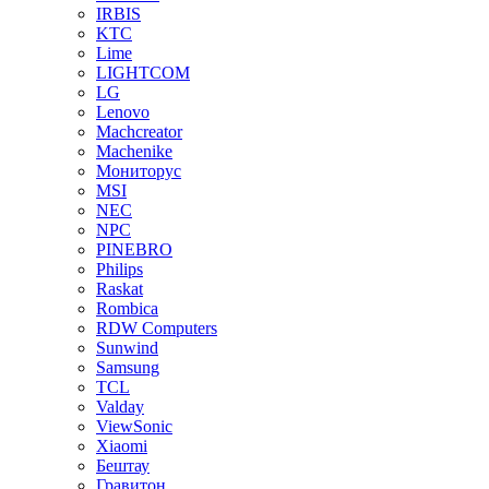
IRBIS
KTC
Lime
LIGHTCOM
LG
Lenovo
Machcreator
Machenike
Мониторус
MSI
NEC
NPC
PINEBRO
Philips
Raskat
Rombica
RDW Computers
Sunwind
Samsung
TCL
Valday
ViewSonic
Xiaomi
Бештау
Гравитон