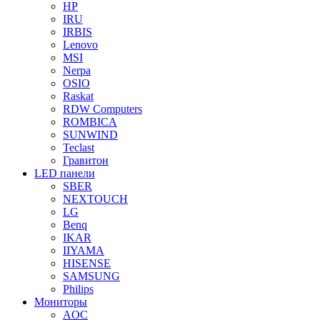
HP
IRU
IRBIS
Lenovo
MSI
Nerpa
OSIO
Raskat
RDW Computers
ROMBICA
SUNWIND
Teclast
Гравитон
LED панели
SBER
NEXTOUCH
LG
Benq
IKAR
IIYAMA
HISENSE
SAMSUNG
Philips
Мониторы
AOC