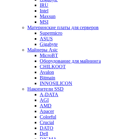
IRU
Intel
Maxsun
MSI
Материнские платы для серверов
Supermicro
ASUS
Gigabyte
Майнеры Asic
MicroBT
Оборудование для майнинга
CHILKOOT
Avalon
Bitmain
INNOSILICON
Накопители SSD
A-DATA
AGI
AMD
Apacer
Colorful
Crucial
DATO
Dell