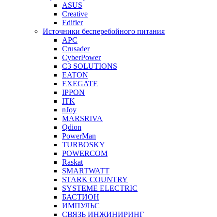
ASUS
Creative
Edifier
Источники бесперебойного питания
APC
Crusader
CyberPower
C3 SOLUTIONS
EATON
EXEGATE
IPPON
ITK
nJoy
MARSRIVA
Qdion
PowerMan
TURBOSKY
POWERCOM
Raskat
SMARTWATT
STARK COUNTRY
SYSTEME ELECTRIC
БАСТИОН
ИМПУЛЬС
СВЯЗЬ ИНЖИНИРИНГ