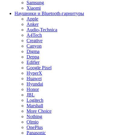
Samsung
Xiaomi
Наушники и Bluetooth-гарнитуры
Apple
Anker
Audio-Technica
A4Tech
Creative
Canyon
Digma
Deppa
Edifier
Google Pixel
HyperX
Huawei
Hyundai
Honor
JBL
Logitech
Marshall
More Choice
Nothing
Olmio
OnePlus
Panasonic