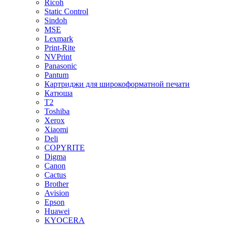
Ricoh
Static Control
Sindoh
MSE
Lexmark
Print-Rite
NVPrint
Panasonic
Pantum
Картриджи для широкоформатной печати
Катюша
T2
Toshiba
Xerox
Xiaomi
Deli
COPYRITE
Digma
Canon
Cactus
Brother
Avision
Epson
Huawei
KYOCERA