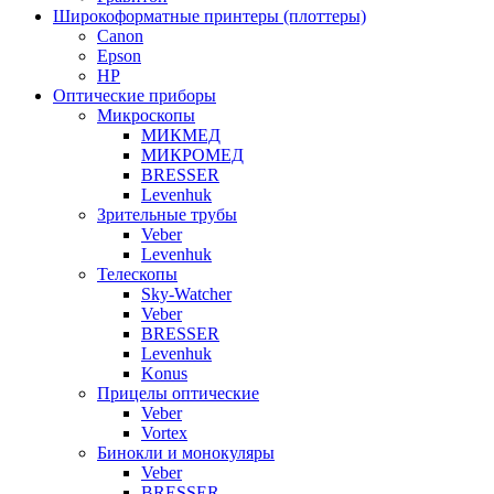
Широкоформатные принтеры (плоттеры)
Canon
Epson
HP
Оптические приборы
Микроскопы
МИКМЕД
МИКРОМЕД
BRESSER
Levenhuk
Зрительные трубы
Veber
Levenhuk
Телескопы
Sky-Watcher
Veber
BRESSER
Levenhuk
Konus
Прицелы оптические
Veber
Vortex
Бинокли и монокуляры
Veber
BRESSER