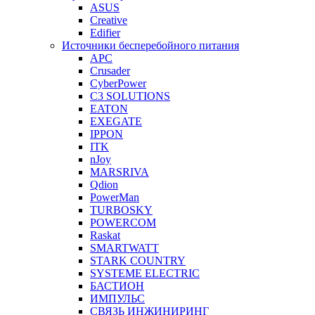
ASUS
Creative
Edifier
Источники бесперебойного питания
APC
Crusader
CyberPower
C3 SOLUTIONS
EATON
EXEGATE
IPPON
ITK
nJoy
MARSRIVA
Qdion
PowerMan
TURBOSKY
POWERCOM
Raskat
SMARTWATT
STARK COUNTRY
SYSTEME ELECTRIC
БАСТИОН
ИМПУЛЬС
СВЯЗЬ ИНЖИНИРИНГ