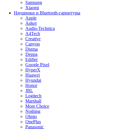
Samsung
Xiaomi
Наушники и Bluetooth-гарнитуры
Apple
Anker
Audio-Technica
A4Tech
Creative
Canyon
Digma
Deppa
Edifier
Google Pixel
HyperX
Huawei
Hyundai
Honor
JBL
Logitech
Marshall
More Choice
Nothing
Olmio
OnePlus
Panasonic