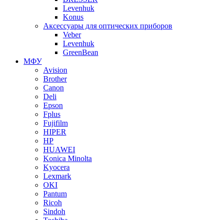
Levenhuk
Konus
Аксессуары для оптических приборов
Veber
Levenhuk
GreenBean
МФУ
Avision
Brother
Canon
Deli
Epson
Fplus
Fujifilm
HIPER
HP
HUAWEI
Konica Minolta
Kyocera
Lexmark
OKI
Pantum
Ricoh
Sindoh