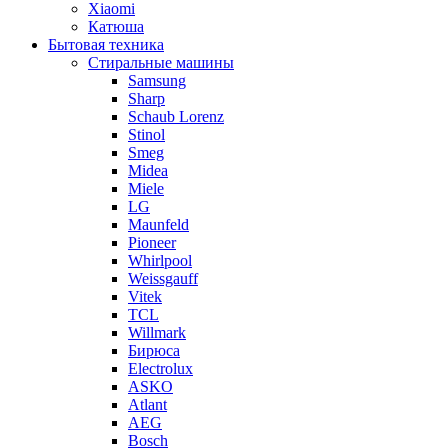
Xiaomi
Катюша
Бытовая техника
Стиральные машины
Samsung
Sharp
Schaub Lorenz
Stinol
Smeg
Midea
Miele
LG
Maunfeld
Pioneer
Whirlpool
Weissgauff
Vitek
TCL
Willmark
Бирюса
Electrolux
ASKO
Atlant
AEG
Bosch