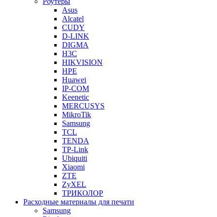
Роутеры
Asus
Alcatel
CUDY
D-LINK
DIGMA
H3C
HIKVISION
HPE
Huawei
IP-COM
Keenetic
MERCUSYS
MikroTik
Samsung
TCL
TENDA
TP-Link
Ubiquiti
Xiaomi
ZTE
ZyXEL
ТРИКОЛОР
Расходные материалы для печати
Samsung