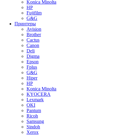
Konica Minolta
HP
Fujifilm
G&G
Принтеры
Avision
Brother
Cactus
Canon
Deli
Digma
Epson
Fplus
G&G
Hiper
HP
Konica Minolta
KYOCERA
Lexmark
OKI
Pantum
Ricoh
Samsung
Sindoh
Xerox