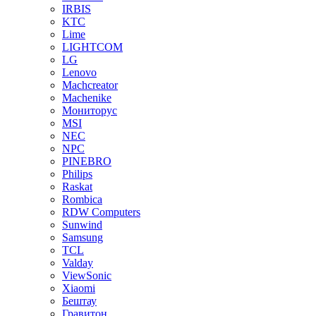
IRBIS
KTC
Lime
LIGHTCOM
LG
Lenovo
Machcreator
Machenike
Мониторус
MSI
NEC
NPC
PINEBRO
Philips
Raskat
Rombica
RDW Computers
Sunwind
Samsung
TCL
Valday
ViewSonic
Xiaomi
Бештау
Гравитон