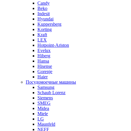
Candy
Beko
Indesit
Hyundai
Kuppersberg
Korting
Kraft
LEX
Hotpoint-Ariston
Evelux
Hiberg
Hansa
Hisense
Gorenje
Haier
Посудомоечные машины
Samsung
Schaub Lorenz
Siemens
SMEG
Midea
Miele
LG
Maunfeld
NEFF