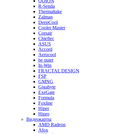
QDION
R-Senda
Thermaltake
Zalman
DeepCool
Cooler Master
Corsair
Chieftec
ASUS
Accord
Aerocool
be quiet
In-Win
FRACTAL DESIGN
FSP
GMNG
Gigabyte
ExeGate
Formula
Foxline
Hiper
Hipro
Видеокарты
AMD Radeon
Afox