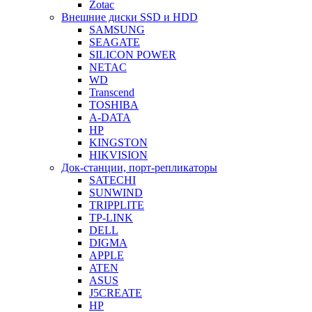
Zotac
Внешние диски SSD и HDD
SAMSUNG
SEAGATE
SILICON POWER
NETAC
WD
Transcend
TOSHIBA
A-DATA
HP
KINGSTON
HIKVISION
Док-станции, порт-репликаторы
SATECHI
SUNWIND
TRIPPLITE
TP-LINK
DELL
DIGMA
APPLE
ATEN
ASUS
J5CREATE
HP