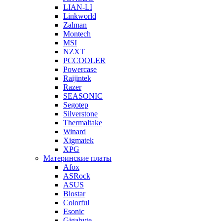
LIAN-LI
Linkworld
Zalman
Montech
MSI
NZXT
PCCOOLER
Powercase
Raijintek
Razer
SEASONIC
Segotep
Silverstone
Thermaltake
Winard
Xigmatek
XPG
Материнские платы
Afox
ASRock
ASUS
Biostar
Colorful
Esonic
Gigabyte