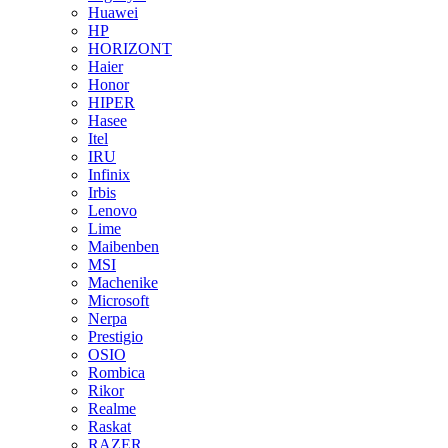
Huawei
HP
HORIZONT
Haier
Honor
HIPER
Hasee
Itel
IRU
Infinix
Irbis
Lenovo
Lime
Maibenben
MSI
Machenike
Microsoft
Nerpa
Prestigio
OSIO
Rombica
Rikor
Realme
Raskat
RAZER