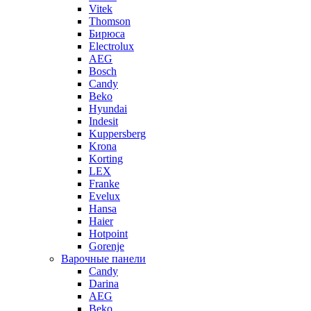
Vitek
Thomson
Бирюса
Electrolux
AEG
Bosch
Candy
Beko
Hyundai
Indesit
Kuppersberg
Krona
Korting
LEX
Franke
Evelux
Hansa
Haier
Hotpoint
Gorenje
Варочные панели
Candy
Darina
AEG
Beko