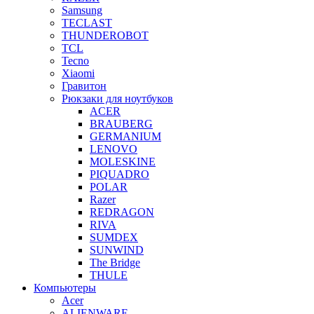
Samsung
TECLAST
THUNDEROBOT
TCL
Tecno
Xiaomi
Гравитон
Рюкзаки для ноутбуков
ACER
BRAUBERG
GERMANIUM
LENOVO
MOLESKINE
PIQUADRO
POLAR
Razer
REDRAGON
RIVA
SUMDEX
SUNWIND
The Bridge
THULE
Компьютеры
Acer
ALIENWARE