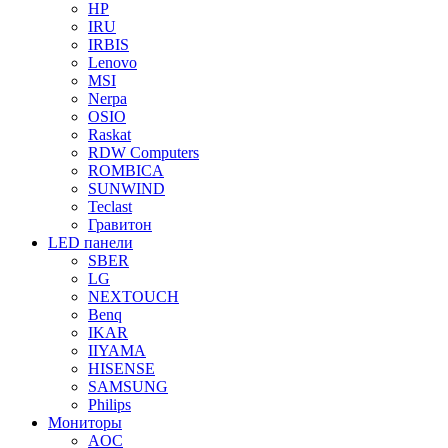
HP
IRU
IRBIS
Lenovo
MSI
Nerpa
OSIO
Raskat
RDW Computers
ROMBICA
SUNWIND
Teclast
Гравитон
LED панели
SBER
LG
NEXTOUCH
Benq
IKAR
IIYAMA
HISENSE
SAMSUNG
Philips
Мониторы
AOC