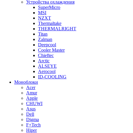
Устройства охлаждения
SuperMicro
MSI
NZXT
Thermaltake
THERMALRIGHT
Titan
Zalman
Deepcool
Cooler Master
Chieftec
Arctic
ALSEYE
Aerocool
ID-COOLING
Моноблоки
Acer
Amur
Apple
CHUWI
Asus
Dell
Digma
F+Tech
Hiper