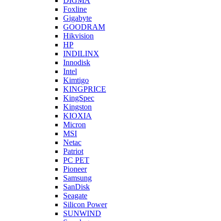
DIGMA
Foxline
Gigabyte
GOODRAM
Hikvision
HP
INDILINX
Innodisk
Intel
Kimtigo
KINGPRICE
KingSpec
Kingston
KIOXIA
Micron
MSI
Netac
Patriot
PC PET
Pioneer
Samsung
SanDisk
Seagate
Silicon Power
SUNWIND