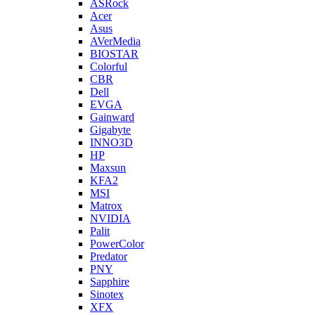
ASRock
Acer
Asus
AVerMedia
BIOSTAR
Colorful
CBR
Dell
EVGA
Gainward
Gigabyte
INNO3D
HP
Maxsun
KFA2
MSI
Matrox
NVIDIA
Palit
PowerColor
Predator
PNY
Sapphire
Sinotex
XFX