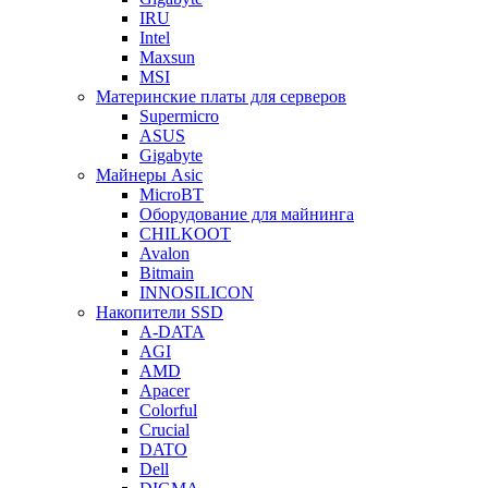
IRU
Intel
Maxsun
MSI
Материнские платы для серверов
Supermicro
ASUS
Gigabyte
Майнеры Asic
MicroBT
Оборудование для майнинга
CHILKOOT
Avalon
Bitmain
INNOSILICON
Накопители SSD
A-DATA
AGI
AMD
Apacer
Colorful
Crucial
DATO
Dell