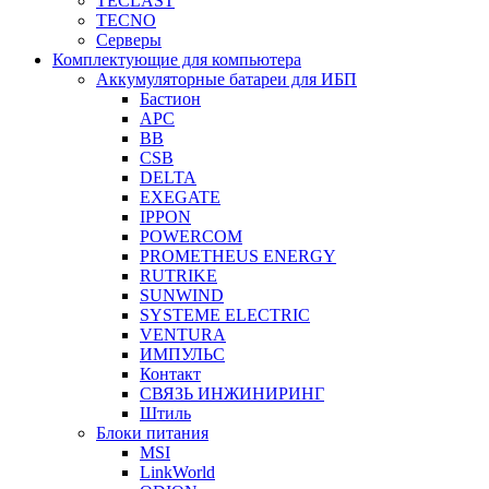
TECLAST
TECNO
Серверы
Комплектующие для компьютера
Аккумуляторные батареи для ИБП
Бастион
APC
BB
CSB
DELTA
EXEGATE
IPPON
POWERCOM
PROMETHEUS ENERGY
RUTRIKE
SUNWIND
SYSTEME ELECTRIC
VENTURA
ИМПУЛЬС
Контакт
СВЯЗЬ ИНЖИНИРИНГ
Штиль
Блоки питания
MSI
LinkWorld