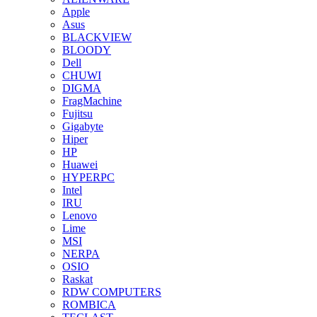
Apple
Asus
BLACKVIEW
BLOODY
Dell
CHUWI
DIGMA
FragMachine
Fujitsu
Gigabyte
Hiper
HP
Huawei
HYPERPC
Intel
IRU
Lenovo
Lime
MSI
NERPA
OSIO
Raskat
RDW COMPUTERS
ROMBICA