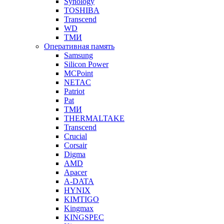
Synology
TOSHIBA
Transcend
WD
ТМИ
Оперативная память
Samsung
Silicon Power
MCPoint
NETAC
Patriot
Pat
ТМИ
THERMALTAKE
Transcend
Crucial
Corsair
Digma
AMD
Apacer
A-DATA
HYNIX
KIMTIGO
Kingmax
KINGSPEC