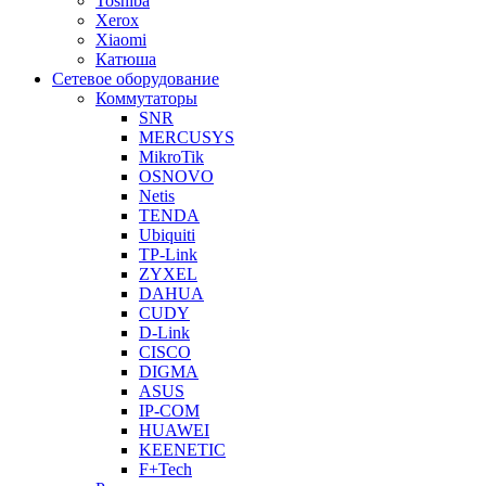
Toshiba
Xerox
Xiaomi
Катюша
Сетевое оборудование
Коммутаторы
SNR
MERCUSYS
MikroTik
OSNOVO
Netis
TENDA
Ubiquiti
TP-Link
ZYXEL
DAHUA
CUDY
D-Link
CISCO
DIGMA
ASUS
IP-COM
HUAWEI
KEENETIC
F+Tech