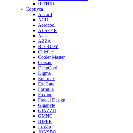
ШТИЛЬ
Корпуса
Accord
ACD
Aerocool
ALSEYE
Asus
AZZA
BLOODY
Chieftec
Cooler Master
Corsair
DeepCool
Digma
Enermax
ExeGate
Formula
Foxline
Fractal Design
Gigabyte
GINZZU
GMNG
HIPER
In-Win
JONSBO