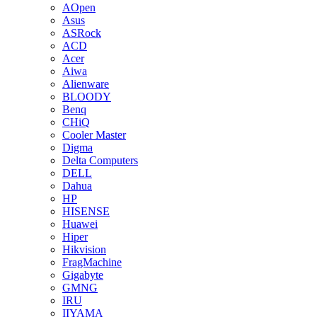
AOpen
Asus
ASRock
ACD
Acer
Aiwa
Alienware
BLOODY
Benq
CHiQ
Cooler Master
Digma
Delta Computers
DELL
Dahua
HP
HISENSE
Huawei
Hiper
Hikvision
FragMachine
Gigabyte
GMNG
IRU
IIYAMA