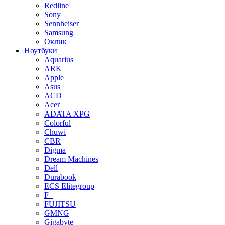
Redline
Sony
Sennheiser
Samsung
Оклик
Ноутбуки
Aquarius
ARK
Apple
Asus
ACD
Acer
ADATA XPG
Colorful
Chuwi
CBR
Digma
Dream Machines
Dell
Durabook
ECS Elitegroup
F+
FUJITSU
GMNG
Gigabyte