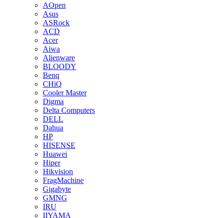
AOpen
Asus
ASRock
ACD
Acer
Aiwa
Alienware
BLOODY
Benq
CHiQ
Cooler Master
Digma
Delta Computers
DELL
Dahua
HP
HISENSE
Huawei
Hiper
Hikvision
FragMachine
Gigabyte
GMNG
IRU
IIYAMA