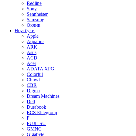
Redline
Sony
Sennheiser
Samsung
Оклик
Ноутбуки
Apple
Aquarius
ARK
Asus
ACD
Acer
ADATA XPG
Colorful
Chuwi
CBR
Digma
Dream Machines
Dell
Durabook
ECS Elitegroup
F+
FUJITSU
GMNG
Gigabyte