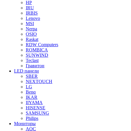
HP
IRU
IRBIS
Lenovo
MSI
Nerpa
OSIO
Raskat
RDW Computers
ROMBICA
SUNWIND
Teclast
Гравитон
LED панели
SBER
NEXTOUCH
LG
Benq
IKAR
IIYAMA
HISENSE
SAMSUNG
Philips
Мониторы
AOC