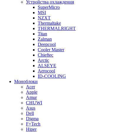
Устройства охлаждения
SuperMicro
MSI
NZXT
Thermaltake
THERMALRIGHT
Titan
Zalman
Deepcool
Cooler Master
Chieftec
Arctic
ALSEYE
Aerocool
ID-COOLING
Моноблоки
Acer
Apple
Amur
CHUWI
Asus
Dell
Digma
F+Tech
Hiper