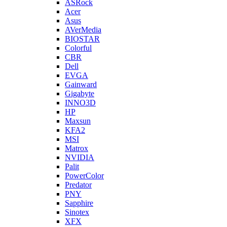
ASRock
Acer
Asus
AVerMedia
BIOSTAR
Colorful
CBR
Dell
EVGA
Gainward
Gigabyte
INNO3D
HP
Maxsun
KFA2
MSI
Matrox
NVIDIA
Palit
PowerColor
Predator
PNY
Sapphire
Sinotex
XFX