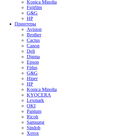
Konica Minolta
Fujifilm
G&G
HP
Принтеры
Avision
Brother
Cactus
Canon
Deli
Digma
Epson
Fplus
G&G
Hiper
HP
Konica Minolta
KYOCERA
Lexmark
OKI
Pantum
Ricoh
Samsung
Sindoh
Xerox