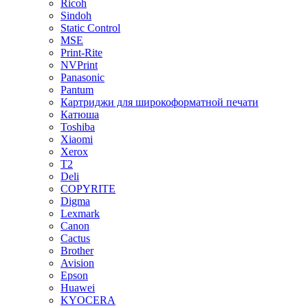
Ricoh
Sindoh
Static Control
MSE
Print-Rite
NVPrint
Panasonic
Pantum
Картриджи для широкоформатной печати
Катюша
Toshiba
Xiaomi
Xerox
T2
Deli
COPYRITE
Digma
Lexmark
Canon
Cactus
Brother
Avision
Epson
Huawei
KYOCERA