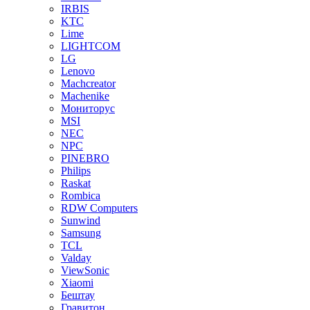
IRBIS
KTC
Lime
LIGHTCOM
LG
Lenovo
Machcreator
Machenike
Мониторус
MSI
NEC
NPC
PINEBRO
Philips
Raskat
Rombica
RDW Computers
Sunwind
Samsung
TCL
Valday
ViewSonic
Xiaomi
Бештау
Гравитон