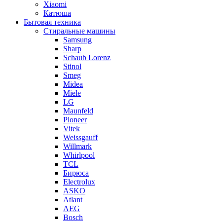
Xiaomi
Катюша
Бытовая техника
Стиральные машины
Samsung
Sharp
Schaub Lorenz
Stinol
Smeg
Midea
Miele
LG
Maunfeld
Pioneer
Vitek
Weissgauff
Willmark
Whirlpool
TCL
Бирюса
Electrolux
ASKO
Atlant
AEG
Bosch