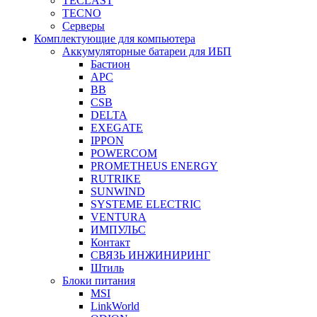
TECLAST
TECNO
Серверы
Комплектующие для компьютера
Аккумуляторные батареи для ИБП
Бастион
APC
BB
CSB
DELTA
EXEGATE
IPPON
POWERCOM
PROMETHEUS ENERGY
RUTRIKE
SUNWIND
SYSTEME ELECTRIC
VENTURA
ИМПУЛЬС
Контакт
СВЯЗЬ ИНЖИНИРИНГ
Штиль
Блоки питания
MSI
LinkWorld