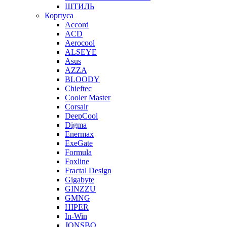
ШТИЛЬ
Корпуса
Accord
ACD
Aerocool
ALSEYE
Asus
AZZA
BLOODY
Chieftec
Cooler Master
Corsair
DeepCool
Digma
Enermax
ExeGate
Formula
Foxline
Fractal Design
Gigabyte
GINZZU
GMNG
HIPER
In-Win
JONSBO