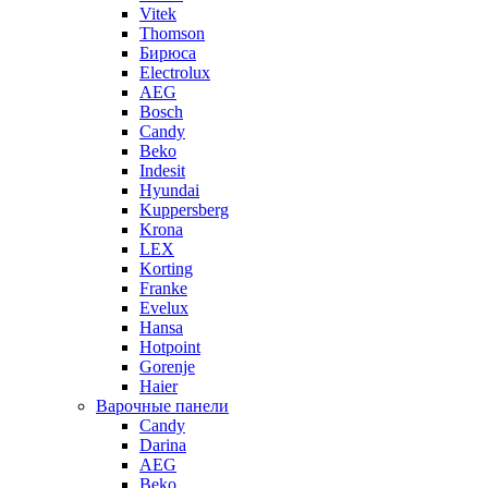
Vitek
Thomson
Бирюса
Electrolux
AEG
Bosch
Candy
Beko
Indesit
Hyundai
Kuppersberg
Krona
LEX
Korting
Franke
Evelux
Hansa
Hotpoint
Gorenje
Haier
Варочные панели
Candy
Darina
AEG
Beko