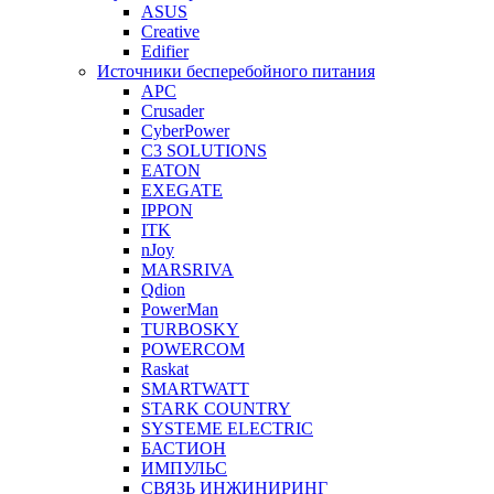
ASUS
Creative
Edifier
Источники бесперебойного питания
APC
Crusader
CyberPower
C3 SOLUTIONS
EATON
EXEGATE
IPPON
ITK
nJoy
MARSRIVA
Qdion
PowerMan
TURBOSKY
POWERCOM
Raskat
SMARTWATT
STARK COUNTRY
SYSTEME ELECTRIC
БАСТИОН
ИМПУЛЬС
СВЯЗЬ ИНЖИНИРИНГ