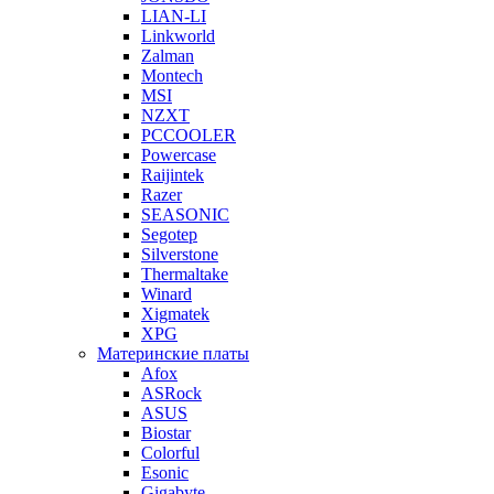
LIAN-LI
Linkworld
Zalman
Montech
MSI
NZXT
PCCOOLER
Powercase
Raijintek
Razer
SEASONIC
Segotep
Silverstone
Thermaltake
Winard
Xigmatek
XPG
Материнские платы
Afox
ASRock
ASUS
Biostar
Colorful
Esonic
Gigabyte