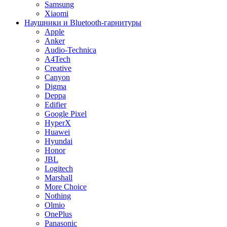
Samsung
Xiaomi
Наушники и Bluetooth-гарнитуры
Apple
Anker
Audio-Technica
A4Tech
Creative
Canyon
Digma
Deppa
Edifier
Google Pixel
HyperX
Huawei
Hyundai
Honor
JBL
Logitech
Marshall
More Choice
Nothing
Olmio
OnePlus
Panasonic