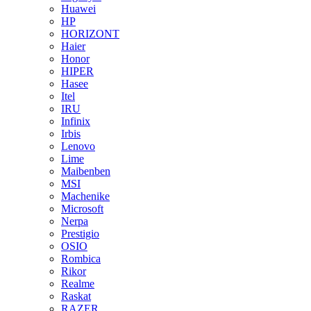
Huawei
HP
HORIZONT
Haier
Honor
HIPER
Hasee
Itel
IRU
Infinix
Irbis
Lenovo
Lime
Maibenben
MSI
Machenike
Microsoft
Nerpa
Prestigio
OSIO
Rombica
Rikor
Realme
Raskat
RAZER