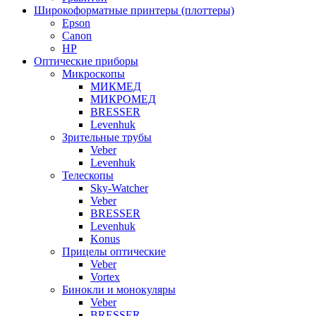
Широкоформатные принтеры (плоттеры)
Epson
Canon
HP
Оптические приборы
Микроскопы
МИКМЕД
МИКРОМЕД
BRESSER
Levenhuk
Зрительные трубы
Veber
Levenhuk
Телескопы
Sky-Watcher
Veber
BRESSER
Levenhuk
Konus
Прицелы оптические
Veber
Vortex
Бинокли и монокуляры
Veber
BRESSER