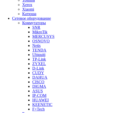
Toshiba
Xerox
Xiaomi
Катюша
Сетевое оборудование
Коммутаторы
SNR
MikroTik
MERCUSYS
OSNOVO
Netis
TENDA
Ubiquiti
TP-Link
ZYXEL
D-Link
CUDY
DAHUA
CISCO
DIGMA
ASUS
IP-COM
HUAWEI
KEENETIC
F+Tech