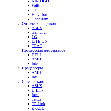
KIMTIGO
Fujitsu
GEIL
Hikvision
GoodRam
Оптические приводы
ASUS
Gembird
LG
LITE-ON
TEAC
Процессоры для серверов
DELL
AMD
Intel
Процессоры
AMD
Intel
Сетевые карты
ASUS
D-Link
Intel
Tenda
TP-Link
ZyXEL