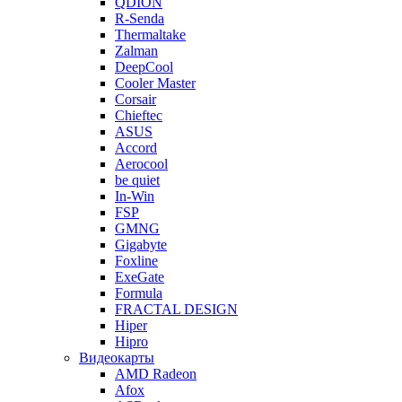
QDION
R-Senda
Thermaltake
Zalman
DeepCool
Cooler Master
Corsair
Chieftec
ASUS
Accord
Aerocool
be quiet
In-Win
FSP
GMNG
Gigabyte
Foxline
ExeGate
Formula
FRACTAL DESIGN
Hiper
Hipro
Видеокарты
AMD Radeon
Afox