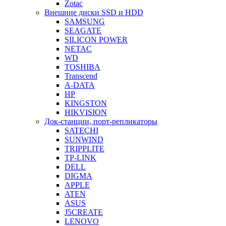
Zotac
Внешние диски SSD и HDD
SAMSUNG
SEAGATE
SILICON POWER
NETAC
WD
TOSHIBA
Transcend
A-DATA
HP
KINGSTON
HIKVISION
Док-станции, порт-репликаторы
SATECHI
SUNWIND
TRIPPLITE
TP-LINK
DELL
DIGMA
APPLE
ATEN
ASUS
J5CREATE
LENOVO