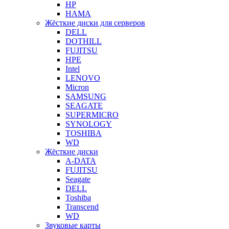
HP
HAMA
Жёсткие диски для серверов
DELL
DOTHILL
FUJITSU
HPE
Intel
LENOVO
Micron
SAMSUNG
SEAGATE
SUPERMICRO
SYNOLOGY
TOSHIBA
WD
Жёсткие диски
A-DATA
FUJITSU
Seagate
DELL
Toshiba
Transcend
WD
Звуковые карты