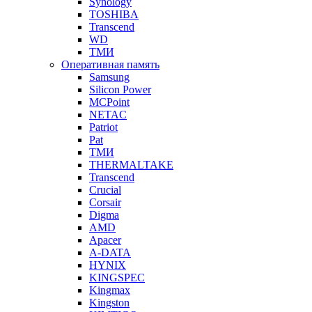
Synology
TOSHIBA
Transcend
WD
ТМИ
Оперативная память
Samsung
Silicon Power
MCPoint
NETAC
Patriot
Pat
ТМИ
THERMALTAKE
Transcend
Crucial
Corsair
Digma
AMD
Apacer
A-DATA
HYNIX
KINGSPEC
Kingmax
Kingston