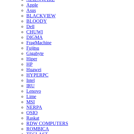
Apple
Asus
BLACKVIEW
BLOODY
Dell
CHUWI
DIGMA
FragMachine
Fujitsu
Gigabyte
Hiper
HP
Huawei
HYPERPC
Intel
IRU
Lenovo
Lime
MSI
NERPA
OSIO
Raskat
RDW COMPUTERS
ROMBICA