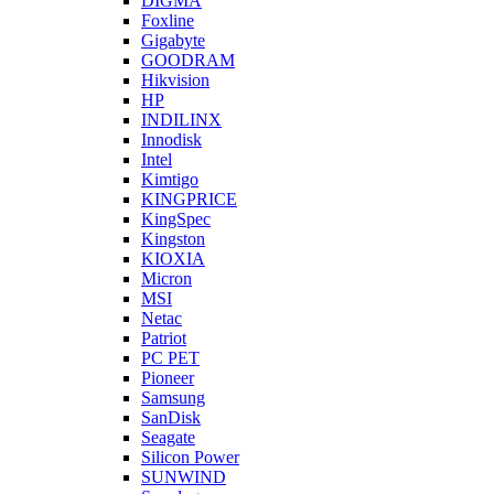
DIGMA
Foxline
Gigabyte
GOODRAM
Hikvision
HP
INDILINX
Innodisk
Intel
Kimtigo
KINGPRICE
KingSpec
Kingston
KIOXIA
Micron
MSI
Netac
Patriot
PC PET
Pioneer
Samsung
SanDisk
Seagate
Silicon Power
SUNWIND