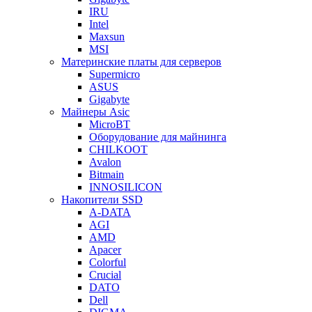
IRU
Intel
Maxsun
MSI
Материнские платы для серверов
Supermicro
ASUS
Gigabyte
Майнеры Asic
MicroBT
Оборудование для майнинга
CHILKOOT
Avalon
Bitmain
INNOSILICON
Накопители SSD
A-DATA
AGI
AMD
Apacer
Colorful
Crucial
DATO
Dell