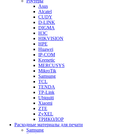
Роутеры
Asus
Alcatel
CUDY
D-LINK
DIGMA
H3C
HIKVISION
HPE
Huawei
IP-COM
Keenetic
MERCUSYS
MikroTik
Samsung
TCL
TENDA
TP-Link
Ubiquiti
Xiaomi
ZTE
ZyXEL
ТРИКОЛОР
Расходные материалы для печати
Samsung