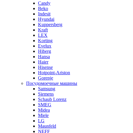
Candy
Beko
Indesit
Hyundai
Kuppersberg
Kraft
LEX
Korting
Evelux
Hiberg
Hansa
Haier
Hisense
Hotpoint-Ariston
Gorenje
Посудомоечные машины
Samsung
Siemens
Schaub Lorenz
SMEG
Midea
Miele
LG
Maunfeld
NEFF