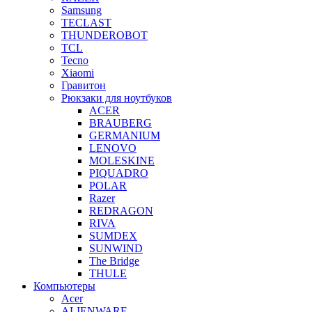
Samsung
TECLAST
THUNDEROBOT
TCL
Tecno
Xiaomi
Гравитон
Рюкзаки для ноутбуков
ACER
BRAUBERG
GERMANIUM
LENOVO
MOLESKINE
PIQUADRO
POLAR
Razer
REDRAGON
RIVA
SUMDEX
SUNWIND
The Bridge
THULE
Компьютеры
Acer
ALIENWARE