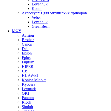
Levenhuk
Konus
Аксессуары для оптических приборов
Veber
Levenhuk
GreenBean
МФУ
Avision
Brother
Canon
Deli
Epson
Fplus
Fujifilm
HIPER
HP
HUAWEI
Konica Minolta
Kyocera
Lexmark
OKI
Pantum
Ricoh
Sindoh