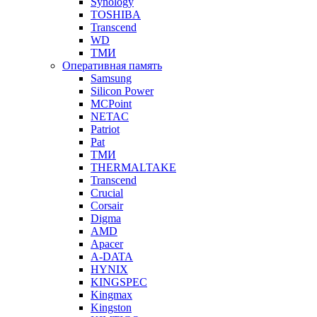
Synology
TOSHIBA
Transcend
WD
ТМИ
Оперативная память
Samsung
Silicon Power
MCPoint
NETAC
Patriot
Pat
ТМИ
THERMALTAKE
Transcend
Crucial
Corsair
Digma
AMD
Apacer
A-DATA
HYNIX
KINGSPEC
Kingmax
Kingston