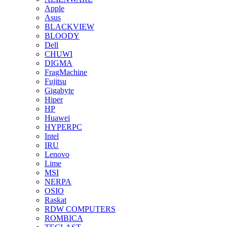
Apple
Asus
BLACKVIEW
BLOODY
Dell
CHUWI
DIGMA
FragMachine
Fujitsu
Gigabyte
Hiper
HP
Huawei
HYPERPC
Intel
IRU
Lenovo
Lime
MSI
NERPA
OSIO
Raskat
RDW COMPUTERS
ROMBICA