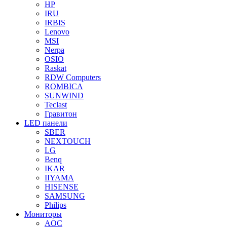
HP
IRU
IRBIS
Lenovo
MSI
Nerpa
OSIO
Raskat
RDW Computers
ROMBICA
SUNWIND
Teclast
Гравитон
LED панели
SBER
NEXTOUCH
LG
Benq
IKAR
IIYAMA
HISENSE
SAMSUNG
Philips
Мониторы
AOC