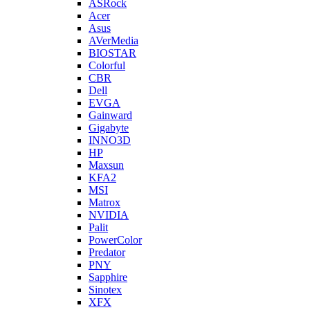
ASRock
Acer
Asus
AVerMedia
BIOSTAR
Colorful
CBR
Dell
EVGA
Gainward
Gigabyte
INNO3D
HP
Maxsun
KFA2
MSI
Matrox
NVIDIA
Palit
PowerColor
Predator
PNY
Sapphire
Sinotex
XFX