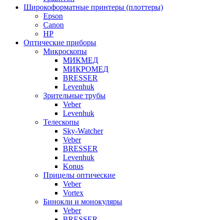
Широкоформатные принтеры (плоттеры)
Epson
Canon
HP
Оптические приборы
Микроскопы
МИКМЕД
МИКРОМЕД
BRESSER
Levenhuk
Зрительные трубы
Veber
Levenhuk
Телескопы
Sky-Watcher
Veber
BRESSER
Levenhuk
Konus
Прицелы оптические
Veber
Vortex
Бинокли и монокуляры
Veber
BRESSER