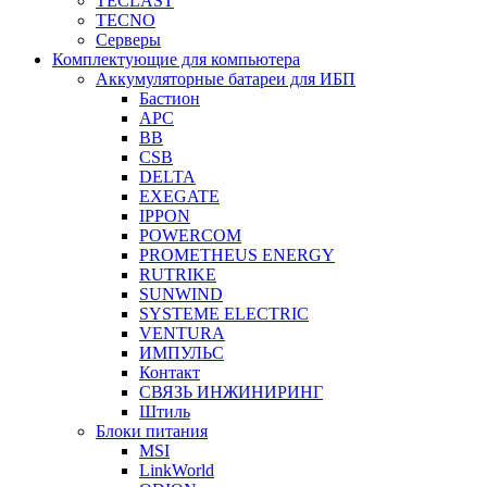
TECLAST
TECNO
Серверы
Комплектующие для компьютера
Аккумуляторные батареи для ИБП
Бастион
APC
BB
CSB
DELTA
EXEGATE
IPPON
POWERCOM
PROMETHEUS ENERGY
RUTRIKE
SUNWIND
SYSTEME ELECTRIC
VENTURA
ИМПУЛЬС
Контакт
СВЯЗЬ ИНЖИНИРИНГ
Штиль
Блоки питания
MSI
LinkWorld