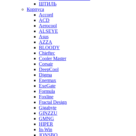
ШТИЛЬ
Корпуса
Accord
ACD
Aerocool
ALSEYE
Asus
AZZA
BLOODY
Chieftec
Cooler Master
Corsair
DeepCool
Digma
Enermax
ExeGate
Formula
Foxline
Fractal Design
Gigabyte
GINZZU
GMNG
HIPER
In-Win
JONSBO