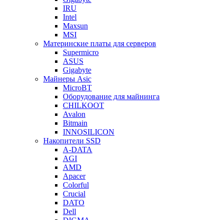
IRU
Intel
Maxsun
MSI
Материнские платы для серверов
Supermicro
ASUS
Gigabyte
Майнеры Asic
MicroBT
Оборудование для майнинга
CHILKOOT
Avalon
Bitmain
INNOSILICON
Накопители SSD
A-DATA
AGI
AMD
Apacer
Colorful
Crucial
DATO
Dell