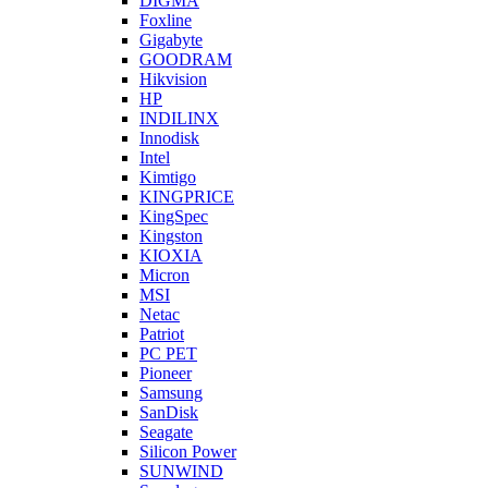
DIGMA
Foxline
Gigabyte
GOODRAM
Hikvision
HP
INDILINX
Innodisk
Intel
Kimtigo
KINGPRICE
KingSpec
Kingston
KIOXIA
Micron
MSI
Netac
Patriot
PC PET
Pioneer
Samsung
SanDisk
Seagate
Silicon Power
SUNWIND