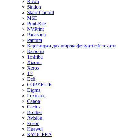
Ricoh
Sindoh
Static Control
MSE
Print-Rite
NVPrint
Panasonic
Pantum
Картриджи для широкоформатной печати
Катюша
Toshiba
Xiaomi
Xerox
T2
Deli
COPYRITE
Digma
Lexmark
Canon
Cactus
Brother
Avision
Epson
Huawei
KYOCERA