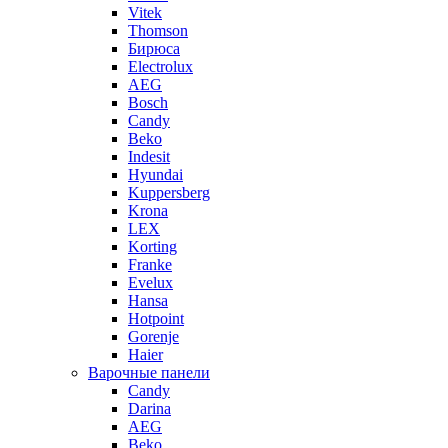
Vitek
Thomson
Бирюса
Electrolux
AEG
Bosch
Candy
Beko
Indesit
Hyundai
Kuppersberg
Krona
LEX
Korting
Franke
Evelux
Hansa
Hotpoint
Gorenje
Haier
Варочные панели
Candy
Darina
AEG
Beko