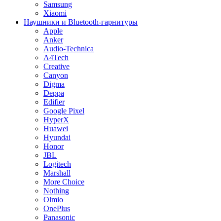
Samsung
Xiaomi
Наушники и Bluetooth-гарнитуры
Apple
Anker
Audio-Technica
A4Tech
Creative
Canyon
Digma
Deppa
Edifier
Google Pixel
HyperX
Huawei
Hyundai
Honor
JBL
Logitech
Marshall
More Choice
Nothing
Olmio
OnePlus
Panasonic