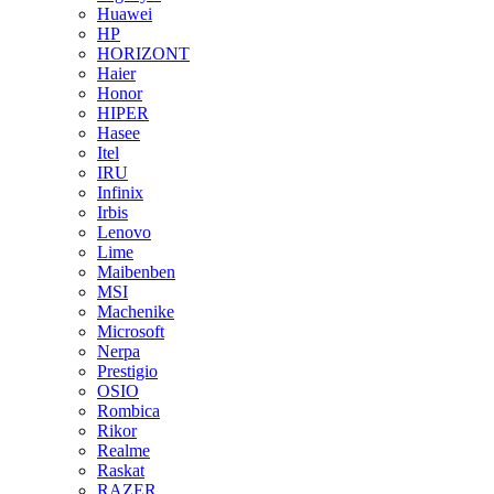
Huawei
HP
HORIZONT
Haier
Honor
HIPER
Hasee
Itel
IRU
Infinix
Irbis
Lenovo
Lime
Maibenben
MSI
Machenike
Microsoft
Nerpa
Prestigio
OSIO
Rombica
Rikor
Realme
Raskat
RAZER