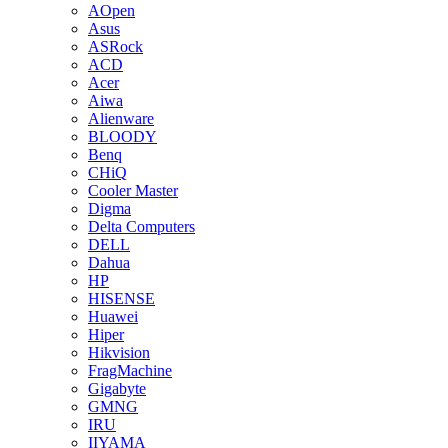
AOpen
Asus
ASRock
ACD
Acer
Aiwa
Alienware
BLOODY
Benq
CHiQ
Cooler Master
Digma
Delta Computers
DELL
Dahua
HP
HISENSE
Huawei
Hiper
Hikvision
FragMachine
Gigabyte
GMNG
IRU
IIYAMA