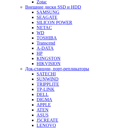
Zotac
Внешние диски SSD и HDD
SAMSUNG
SEAGATE
SILICON POWER
NETAC
WD
TOSHIBA
Transcend
A-DATA
HP
KINGSTON
HIKVISION
Док-станции, порт-репликаторы
SATECHI
SUNWIND
TRIPPLITE
TP-LINK
DELL
DIGMA
APPLE
ATEN
ASUS
J5CREATE
LENOVO