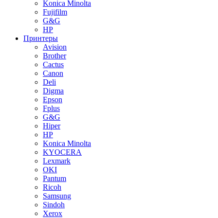
Konica Minolta
Fujifilm
G&G
HP
Принтеры
Avision
Brother
Cactus
Canon
Deli
Digma
Epson
Fplus
G&G
Hiper
HP
Konica Minolta
KYOCERA
Lexmark
OKI
Pantum
Ricoh
Samsung
Sindoh
Xerox