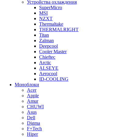
Устройства охлаждения
SuperMicro
MSI
NZXT
Thermaltake
THERMALRIGHT
Titan
Zalman
Deepcool
Cooler Master
Chieftec
Arctic
ALSEYE
Aerocool
ID-COOLING
Моноблоки
Acer
Apple
Amur
CHUWI
Asus
Dell
Digma
F+Tech
Hiper