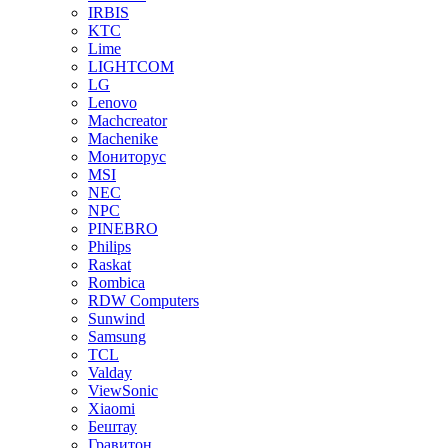
IRBIS
KTC
Lime
LIGHTCOM
LG
Lenovo
Machcreator
Machenike
Мониторус
MSI
NEC
NPC
PINEBRO
Philips
Raskat
Rombica
RDW Computers
Sunwind
Samsung
TCL
Valday
ViewSonic
Xiaomi
Бештау
Гравитон