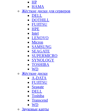
HP
HAMA
Жёсткие диски для серверов
DELL
DOTHILL
FUJITSU
HPE
Intel
LENOVO
Micron
SAMSUNG
SEAGATE
SUPERMICRO
SYNOLOGY
TOSHIBA
WD
Жёсткие диски
A-DATA
FUJITSU
Seagate
DELL
Toshiba
Transcend
WD
Звуковые карты