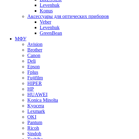
Levenhuk
Konus
Аксессуары для оптических приборов
Veber
Levenhuk
GreenBean
МФУ
Avision
Brother
Canon
Deli
Epson
Fplus
Fujifilm
HIPER
HP
HUAWEI
Konica Minolta
Kyocera
Lexmark
OKI
Pantum
Ricoh
Sindoh