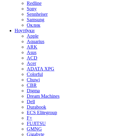
Redline
Sony
Sennheiser
Samsung
Оклик
Ноутбуки
Apple
Aquarius
ARK
Asus
ACD
Acer
ADATA XPG
Colorful
Chuwi
CBR
Digma
Dream Machines
Dell
Durabook
ECS Elitegroup
F+
FUJITSU
GMNG
Gigabyte