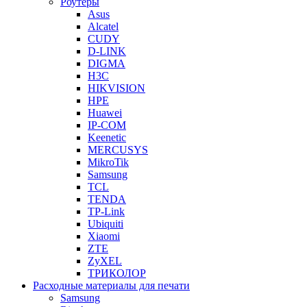
Роутеры
Asus
Alcatel
CUDY
D-LINK
DIGMA
H3C
HIKVISION
HPE
Huawei
IP-COM
Keenetic
MERCUSYS
MikroTik
Samsung
TCL
TENDA
TP-Link
Ubiquiti
Xiaomi
ZTE
ZyXEL
ТРИКОЛОР
Расходные материалы для печати
Samsung