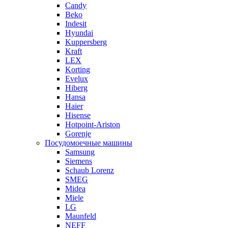
Candy
Beko
Indesit
Hyundai
Kuppersberg
Kraft
LEX
Korting
Evelux
Hiberg
Hansa
Haier
Hisense
Hotpoint-Ariston
Gorenje
Посудомоечные машины
Samsung
Siemens
Schaub Lorenz
SMEG
Midea
Miele
LG
Maunfeld
NEFF