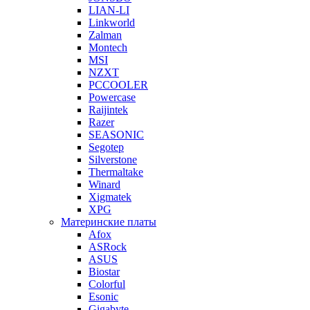
LIAN-LI
Linkworld
Zalman
Montech
MSI
NZXT
PCCOOLER
Powercase
Raijintek
Razer
SEASONIC
Segotep
Silverstone
Thermaltake
Winard
Xigmatek
XPG
Материнские платы
Afox
ASRock
ASUS
Biostar
Colorful
Esonic
Gigabyte