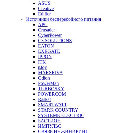
ASUS
Creative
Edifier
Источники бесперебойного питания
APC
Crusader
CyberPower
C3 SOLUTIONS
EATON
EXEGATE
IPPON
ITK
nJoy
MARSRIVA
Qdion
PowerMan
TURBOSKY
POWERCOM
Raskat
SMARTWATT
STARK COUNTRY
SYSTEME ELECTRIC
БАСТИОН
ИМПУЛЬС
СВЯЗЬ ИНЖИНИРИНГ