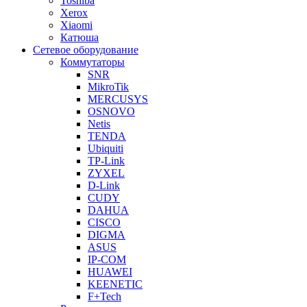
Toshiba
Xerox
Xiaomi
Катюша
Сетевое оборудование
Коммутаторы
SNR
MikroTik
MERCUSYS
OSNOVO
Netis
TENDA
Ubiquiti
TP-Link
ZYXEL
D-Link
CUDY
DAHUA
CISCO
DIGMA
ASUS
IP-COM
HUAWEI
KEENETIC
F+Tech