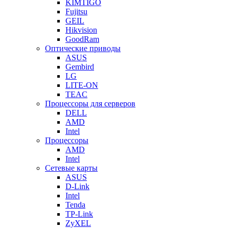
KIMTIGO
Fujitsu
GEIL
Hikvision
GoodRam
Оптические приводы
ASUS
Gembird
LG
LITE-ON
TEAC
Процессоры для серверов
DELL
AMD
Intel
Процессоры
AMD
Intel
Сетевые карты
ASUS
D-Link
Intel
Tenda
TP-Link
ZyXEL