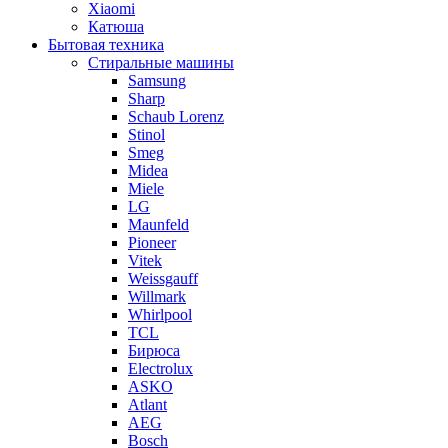
Xiaomi
Катюша
Бытовая техника
Стиральные машины
Samsung
Sharp
Schaub Lorenz
Stinol
Smeg
Midea
Miele
LG
Maunfeld
Pioneer
Vitek
Weissgauff
Willmark
Whirlpool
TCL
Бирюса
Electrolux
ASKO
Atlant
AEG
Bosch