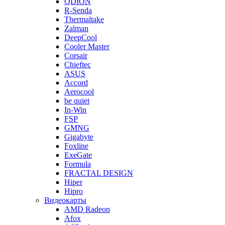
QDION
R-Senda
Thermaltake
Zalman
DeepCool
Cooler Master
Corsair
Chieftec
ASUS
Accord
Aerocool
be quiet
In-Win
FSP
GMNG
Gigabyte
Foxline
ExeGate
Formula
FRACTAL DESIGN
Hiper
Hipro
Видеокарты
AMD Radeon
Afox