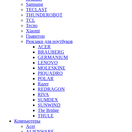
Samsung
TECLAST
THUNDEROBOT
TCL
Tecno
Xiaomi
Гравитон
Рюкзаки для ноутбуков
ACER
BRAUBERG
GERMANIUM
LENOVO
MOLESKINE
PIQUADRO
POLAR
Razer
REDRAGON
RIVA
SUMDEX
SUNWIND
The Bridge
THULE
Компьютеры
Acer
ALIENWARE