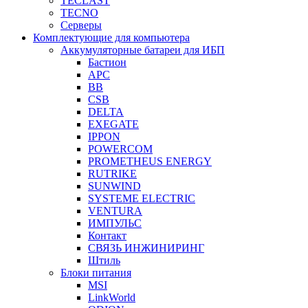
TECLAST
TECNO
Серверы
Комплектующие для компьютера
Аккумуляторные батареи для ИБП
Бастион
APC
BB
CSB
DELTA
EXEGATE
IPPON
POWERCOM
PROMETHEUS ENERGY
RUTRIKE
SUNWIND
SYSTEME ELECTRIC
VENTURA
ИМПУЛЬС
Контакт
СВЯЗЬ ИНЖИНИРИНГ
Штиль
Блоки питания
MSI
LinkWorld