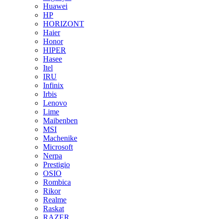
Huawei
HP
HORIZONT
Haier
Honor
HIPER
Hasee
Itel
IRU
Infinix
Irbis
Lenovo
Lime
Maibenben
MSI
Machenike
Microsoft
Nerpa
Prestigio
OSIO
Rombica
Rikor
Realme
Raskat
RAZER