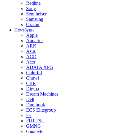
Redline
Sony
Sennheiser
Samsung
Оклик
Ноутбуки
Apple
Aquarius
ARK
Asus
ACD
Acer
ADATA XPG
Colorful
Chuwi
CBR
Digma
Dream Machines
Dell
Durabook
ECS Elitegroup
F+
FUJITSU
GMNG
Gigabyte