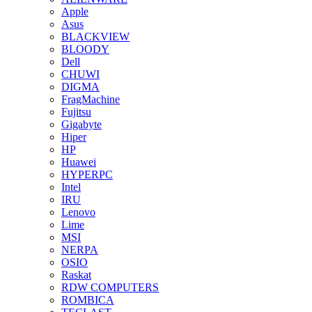
Apple
Asus
BLACKVIEW
BLOODY
Dell
CHUWI
DIGMA
FragMachine
Fujitsu
Gigabyte
Hiper
HP
Huawei
HYPERPC
Intel
IRU
Lenovo
Lime
MSI
NERPA
OSIO
Raskat
RDW COMPUTERS
ROMBICA