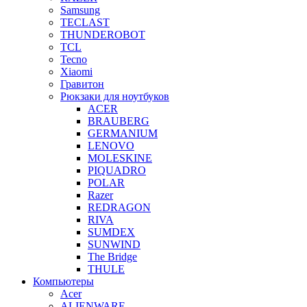
Samsung
TECLAST
THUNDEROBOT
TCL
Tecno
Xiaomi
Гравитон
Рюкзаки для ноутбуков
ACER
BRAUBERG
GERMANIUM
LENOVO
MOLESKINE
PIQUADRO
POLAR
Razer
REDRAGON
RIVA
SUMDEX
SUNWIND
The Bridge
THULE
Компьютеры
Acer
ALIENWARE