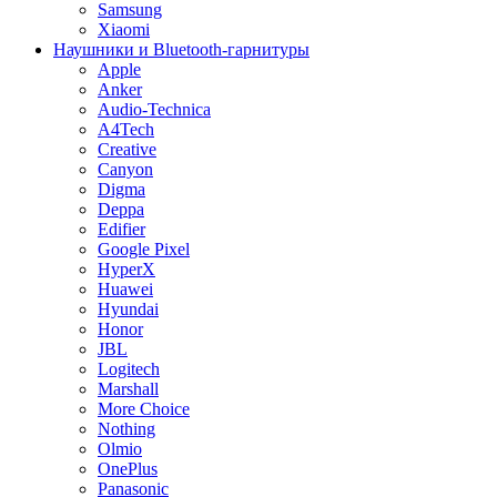
Samsung
Xiaomi
Наушники и Bluetooth-гарнитуры
Apple
Anker
Audio-Technica
A4Tech
Creative
Canyon
Digma
Deppa
Edifier
Google Pixel
HyperX
Huawei
Hyundai
Honor
JBL
Logitech
Marshall
More Choice
Nothing
Olmio
OnePlus
Panasonic