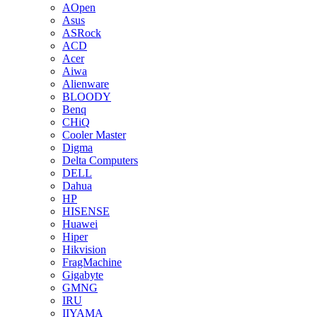
AOpen
Asus
ASRock
ACD
Acer
Aiwa
Alienware
BLOODY
Benq
CHiQ
Cooler Master
Digma
Delta Computers
DELL
Dahua
HP
HISENSE
Huawei
Hiper
Hikvision
FragMachine
Gigabyte
GMNG
IRU
IIYAMA