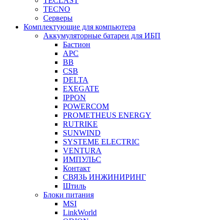
TECLAST
TECNO
Серверы
Комплектующие для компьютера
Аккумуляторные батареи для ИБП
Бастион
APC
BB
CSB
DELTA
EXEGATE
IPPON
POWERCOM
PROMETHEUS ENERGY
RUTRIKE
SUNWIND
SYSTEME ELECTRIC
VENTURA
ИМПУЛЬС
Контакт
СВЯЗЬ ИНЖИНИРИНГ
Штиль
Блоки питания
MSI
LinkWorld