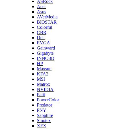
ASRock
Acer
Asus
AVerMedia
BIOSTAR
Colorful
CBR
Dell
EVGA
Gainward
Gigabyte
INNO3D
HP
Maxsun
KFA2
MSI
Matrox
NVIDIA
Palit
PowerColor
Predator
PNY
Sapphire
Sinotex
XFX