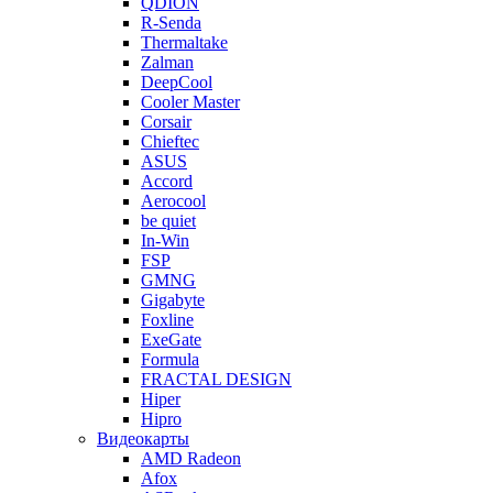
QDION
R-Senda
Thermaltake
Zalman
DeepCool
Cooler Master
Corsair
Chieftec
ASUS
Accord
Aerocool
be quiet
In-Win
FSP
GMNG
Gigabyte
Foxline
ExeGate
Formula
FRACTAL DESIGN
Hiper
Hipro
Видеокарты
AMD Radeon
Afox