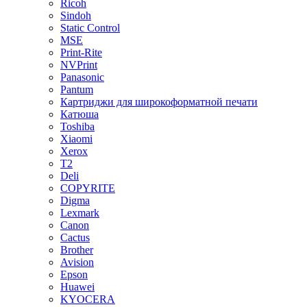
Ricoh
Sindoh
Static Control
MSE
Print-Rite
NVPrint
Panasonic
Pantum
Картриджи для широкоформатной печати
Катюша
Toshiba
Xiaomi
Xerox
T2
Deli
COPYRITE
Digma
Lexmark
Canon
Cactus
Brother
Avision
Epson
Huawei
KYOCERA