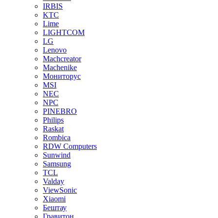
IRBIS
KTC
Lime
LIGHTCOM
LG
Lenovo
Machcreator
Machenike
Мониторус
MSI
NEC
NPC
PINEBRO
Philips
Raskat
Rombica
RDW Computers
Sunwind
Samsung
TCL
Valday
ViewSonic
Xiaomi
Бештау
Гравитон