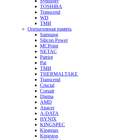
Synology
TOSHIBA
Transcend
WD
ТМИ
Оперативная память
Samsung
Silicon Power
MCPoint
NETAC
Patriot
Pat
ТМИ
THERMALTAKE
Transcend
Crucial
Corsair
Digma
AMD
Apacer
A-DATA
HYNIX
KINGSPEC
Kingmax
Kingston