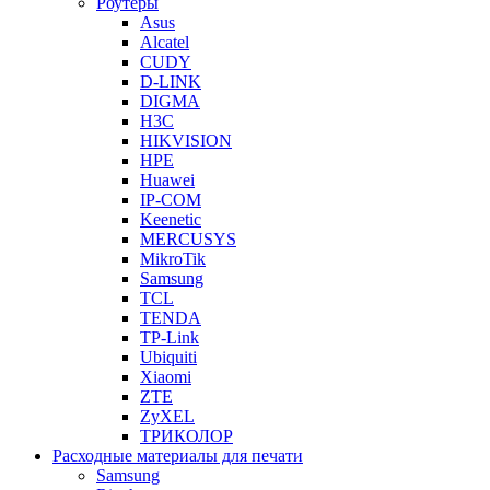
Роутеры
Asus
Alcatel
CUDY
D-LINK
DIGMA
H3C
HIKVISION
HPE
Huawei
IP-COM
Keenetic
MERCUSYS
MikroTik
Samsung
TCL
TENDA
TP-Link
Ubiquiti
Xiaomi
ZTE
ZyXEL
ТРИКОЛОР
Расходные материалы для печати
Samsung