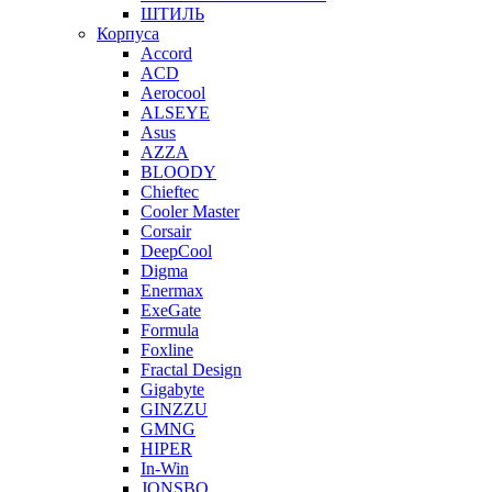
ШТИЛЬ
Корпуса
Accord
ACD
Aerocool
ALSEYE
Asus
AZZA
BLOODY
Chieftec
Cooler Master
Corsair
DeepCool
Digma
Enermax
ExeGate
Formula
Foxline
Fractal Design
Gigabyte
GINZZU
GMNG
HIPER
In-Win
JONSBO