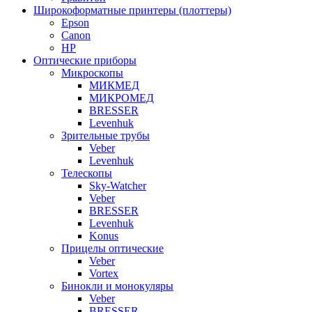
Широкоформатные принтеры (плоттеры)
Epson
Canon
HP
Оптические приборы
Микроскопы
МИКМЕД
МИКРОМЕД
BRESSER
Levenhuk
Зрительные трубы
Veber
Levenhuk
Телескопы
Sky-Watcher
Veber
BRESSER
Levenhuk
Konus
Прицелы оптические
Veber
Vortex
Бинокли и монокуляры
Veber
BRESSER