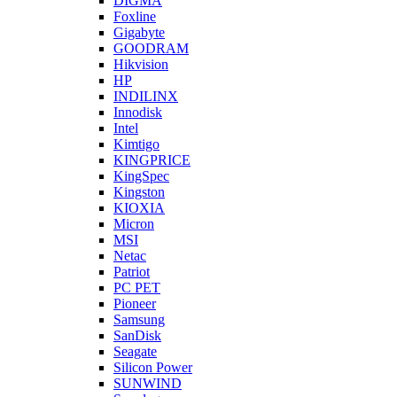
DIGMA
Foxline
Gigabyte
GOODRAM
Hikvision
HP
INDILINX
Innodisk
Intel
Kimtigo
KINGPRICE
KingSpec
Kingston
KIOXIA
Micron
MSI
Netac
Patriot
PC PET
Pioneer
Samsung
SanDisk
Seagate
Silicon Power
SUNWIND