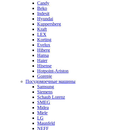
Candy
Beko
Indesit
Hyundai
Kuppersberg
Kraft
LEX
Korting
Evelux
Hiberg
Hansa
Haier
Hisense
Hotpoint-Ariston
Gorenje
Посудомоечные машины
Samsung
Siemens
Schaub Lorenz
SMEG
Midea
Miele
LG
Maunfeld
NEFF