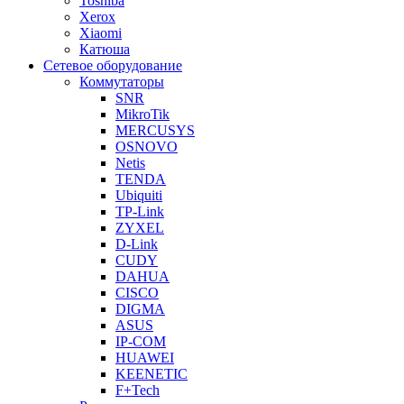
Toshiba
Xerox
Xiaomi
Катюша
Сетевое оборудование
Коммутаторы
SNR
MikroTik
MERCUSYS
OSNOVO
Netis
TENDA
Ubiquiti
TP-Link
ZYXEL
D-Link
CUDY
DAHUA
CISCO
DIGMA
ASUS
IP-COM
HUAWEI
KEENETIC
F+Tech