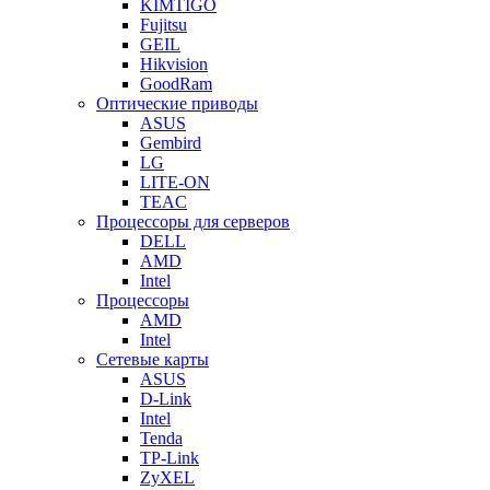
KIMTIGO
Fujitsu
GEIL
Hikvision
GoodRam
Оптические приводы
ASUS
Gembird
LG
LITE-ON
TEAC
Процессоры для серверов
DELL
AMD
Intel
Процессоры
AMD
Intel
Сетевые карты
ASUS
D-Link
Intel
Tenda
TP-Link
ZyXEL