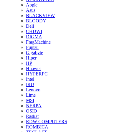
Apple
Asus
BLACKVIEW
BLOODY
Dell
CHUWI
DIGMA
FragMachine
Fujitsu
Gigabyte
Hiper
HP
Huawei
HYPERPC
Intel
IRU
Lenovo
Lime
MSI
NERPA
OSIO
Raskat
RDW COMPUTERS
ROMBICA