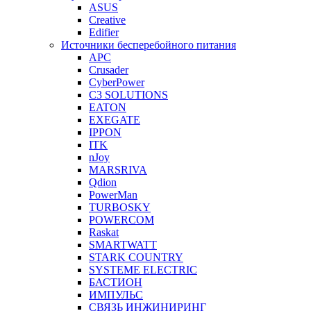
ASUS
Creative
Edifier
Источники бесперебойного питания
APC
Crusader
CyberPower
C3 SOLUTIONS
EATON
EXEGATE
IPPON
ITK
nJoy
MARSRIVA
Qdion
PowerMan
TURBOSKY
POWERCOM
Raskat
SMARTWATT
STARK COUNTRY
SYSTEME ELECTRIC
БАСТИОН
ИМПУЛЬС
СВЯЗЬ ИНЖИНИРИНГ