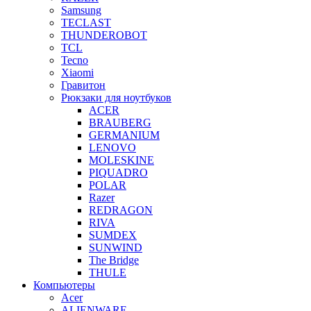
Samsung
TECLAST
THUNDEROBOT
TCL
Tecno
Xiaomi
Гравитон
Рюкзаки для ноутбуков
ACER
BRAUBERG
GERMANIUM
LENOVO
MOLESKINE
PIQUADRO
POLAR
Razer
REDRAGON
RIVA
SUMDEX
SUNWIND
The Bridge
THULE
Компьютеры
Acer
ALIENWARE