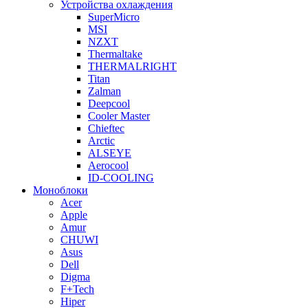
Устройства охлаждения
SuperMicro
MSI
NZXT
Thermaltake
THERMALRIGHT
Titan
Zalman
Deepcool
Cooler Master
Chieftec
Arctic
ALSEYE
Aerocool
ID-COOLING
Моноблоки
Acer
Apple
Amur
CHUWI
Asus
Dell
Digma
F+Tech
Hiper