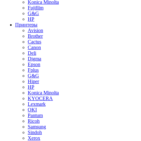
Konica Minolta
Fujifilm
G&G
HP
Принтеры
Avision
Brother
Cactus
Canon
Deli
Digma
Epson
Fplus
G&G
Hiper
HP
Konica Minolta
KYOCERA
Lexmark
OKI
Pantum
Ricoh
Samsung
Sindoh
Xerox