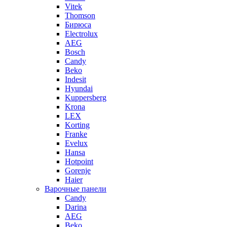
Vitek
Thomson
Бирюса
Electrolux
AEG
Bosch
Candy
Beko
Indesit
Hyundai
Kuppersberg
Krona
LEX
Korting
Franke
Evelux
Hansa
Hotpoint
Gorenje
Haier
Варочные панели
Candy
Darina
AEG
Beko