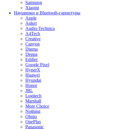
Samsung
Xiaomi
Наушники и Bluetooth-гарнитуры
Apple
Anker
Audio-Technica
A4Tech
Creative
Canyon
Digma
Deppa
Edifier
Google Pixel
HyperX
Huawei
Hyundai
Honor
JBL
Logitech
Marshall
More Choice
Nothing
Olmio
OnePlus
Panasonic