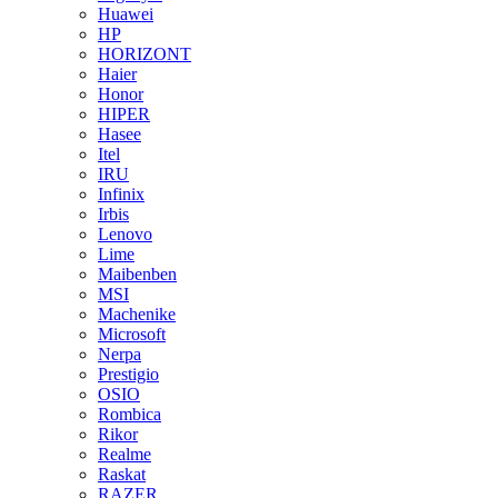
Huawei
HP
HORIZONT
Haier
Honor
HIPER
Hasee
Itel
IRU
Infinix
Irbis
Lenovo
Lime
Maibenben
MSI
Machenike
Microsoft
Nerpa
Prestigio
OSIO
Rombica
Rikor
Realme
Raskat
RAZER