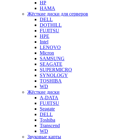
HP
HAMA
Жёсткие диски для серверов
DELL
DOTHILL
FUJITSU
HPE
Intel
LENOVO
Micron
SAMSUNG
SEAGATE
SUPERMICRO
SYNOLOGY
TOSHIBA
WD
Жёсткие диски
A-DATA
FUJITSU
Seagate
DELL
Toshiba
Transcend
WD
Звуковые карты