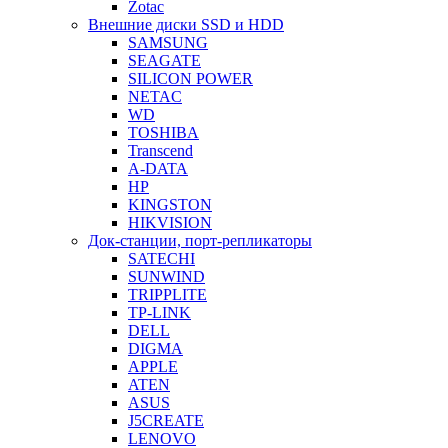
Zotac
Внешние диски SSD и HDD
SAMSUNG
SEAGATE
SILICON POWER
NETAC
WD
TOSHIBA
Transcend
A-DATA
HP
KINGSTON
HIKVISION
Док-станции, порт-репликаторы
SATECHI
SUNWIND
TRIPPLITE
TP-LINK
DELL
DIGMA
APPLE
ATEN
ASUS
J5CREATE
LENOVO