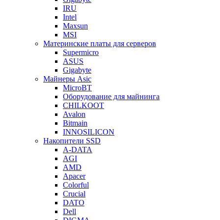
IRU
Intel
Maxsun
MSI
Материнские платы для серверов
Supermicro
ASUS
Gigabyte
Майнеры Asic
MicroBT
Оборудование для майнинга
CHILKOOT
Avalon
Bitmain
INNOSILICON
Накопители SSD
A-DATA
AGI
AMD
Apacer
Colorful
Crucial
DATO
Dell