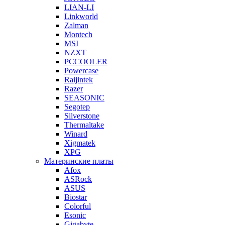
LIAN-LI
Linkworld
Zalman
Montech
MSI
NZXT
PCCOOLER
Powercase
Raijintek
Razer
SEASONIC
Segotep
Silverstone
Thermaltake
Winard
Xigmatek
XPG
Материнские платы
Afox
ASRock
ASUS
Biostar
Colorful
Esonic
Gigabyte