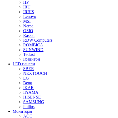
HP
IRU
IRBIS
Lenovo
MSI
Nerpa
OSIO
Raskat
RDW Computers
ROMBICA
SUNWIND
Teclast
Гравитон
LED панели
SBER
NEXTOUCH
LG
Benq
IKAR
IIYAMA
HISENSE
SAMSUNG
Philips
Мониторы
AOC