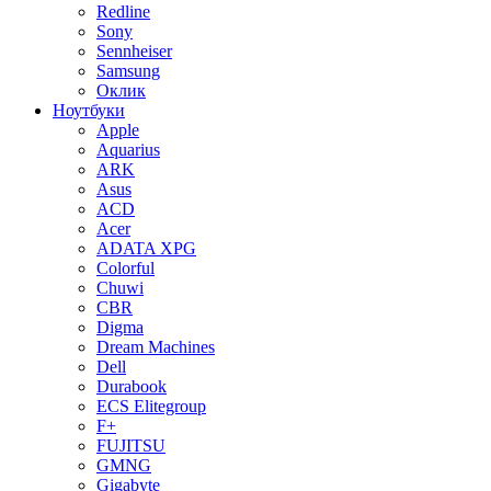
Redline
Sony
Sennheiser
Samsung
Оклик
Ноутбуки
Apple
Aquarius
ARK
Asus
ACD
Acer
ADATA XPG
Colorful
Chuwi
CBR
Digma
Dream Machines
Dell
Durabook
ECS Elitegroup
F+
FUJITSU
GMNG
Gigabyte