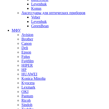
Levenhuk
Konus
Аксессуары для оптических приборов
Veber
Levenhuk
GreenBean
МФУ
Avision
Brother
Canon
Deli
Epson
Fplus
Fujifilm
HIPER
HP
HUAWEI
Konica Minolta
Kyocera
Lexmark
OKI
Pantum
Ricoh
Sindoh