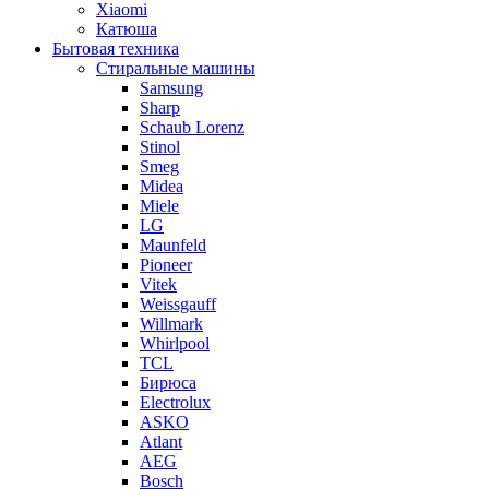
Xiaomi
Катюша
Бытовая техника
Стиральные машины
Samsung
Sharp
Schaub Lorenz
Stinol
Smeg
Midea
Miele
LG
Maunfeld
Pioneer
Vitek
Weissgauff
Willmark
Whirlpool
TCL
Бирюса
Electrolux
ASKO
Atlant
AEG
Bosch