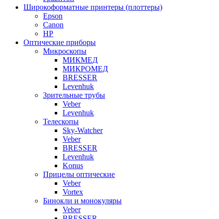
Широкоформатные принтеры (плоттеры)
Epson
Canon
HP
Оптические приборы
Микроскопы
МИКМЕД
МИКРОМЕД
BRESSER
Levenhuk
Зрительные трубы
Veber
Levenhuk
Телескопы
Sky-Watcher
Veber
BRESSER
Levenhuk
Konus
Прицелы оптические
Veber
Vortex
Бинокли и монокуляры
Veber
BRESSER