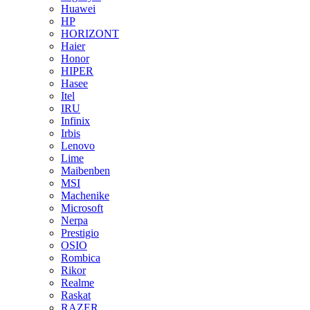
Huawei
HP
HORIZONT
Haier
Honor
HIPER
Hasee
Itel
IRU
Infinix
Irbis
Lenovo
Lime
Maibenben
MSI
Machenike
Microsoft
Nerpa
Prestigio
OSIO
Rombica
Rikor
Realme
Raskat
RAZER