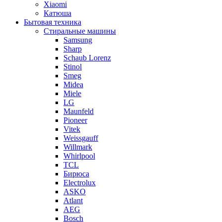
Xiaomi
Катюша
Бытовая техника
Стиральные машины
Samsung
Sharp
Schaub Lorenz
Stinol
Smeg
Midea
Miele
LG
Maunfeld
Pioneer
Vitek
Weissgauff
Willmark
Whirlpool
TCL
Бирюса
Electrolux
ASKO
Atlant
AEG
Bosch