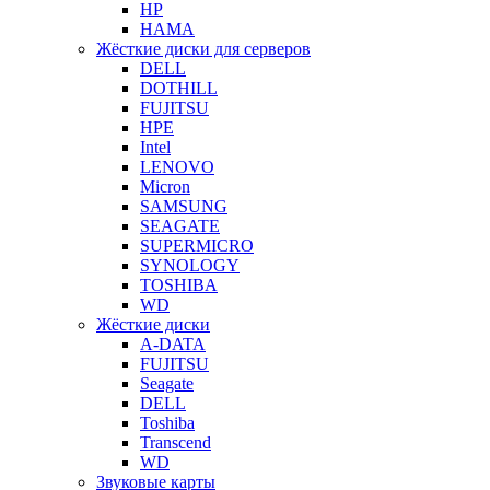
HP
HAMA
Жёсткие диски для серверов
DELL
DOTHILL
FUJITSU
HPE
Intel
LENOVO
Micron
SAMSUNG
SEAGATE
SUPERMICRO
SYNOLOGY
TOSHIBA
WD
Жёсткие диски
A-DATA
FUJITSU
Seagate
DELL
Toshiba
Transcend
WD
Звуковые карты