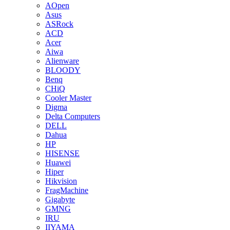
AOpen
Asus
ASRock
ACD
Acer
Aiwa
Alienware
BLOODY
Benq
CHiQ
Cooler Master
Digma
Delta Computers
DELL
Dahua
HP
HISENSE
Huawei
Hiper
Hikvision
FragMachine
Gigabyte
GMNG
IRU
IIYAMA