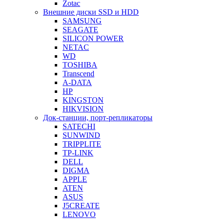
Zotac
Внешние диски SSD и HDD
SAMSUNG
SEAGATE
SILICON POWER
NETAC
WD
TOSHIBA
Transcend
A-DATA
HP
KINGSTON
HIKVISION
Док-станции, порт-репликаторы
SATECHI
SUNWIND
TRIPPLITE
TP-LINK
DELL
DIGMA
APPLE
ATEN
ASUS
J5CREATE
LENOVO