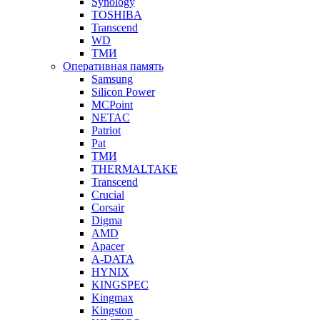
Synology
TOSHIBA
Transcend
WD
ТМИ
Оперативная память
Samsung
Silicon Power
MCPoint
NETAC
Patriot
Pat
ТМИ
THERMALTAKE
Transcend
Crucial
Corsair
Digma
AMD
Apacer
A-DATA
HYNIX
KINGSPEC
Kingmax
Kingston