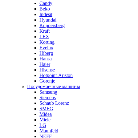
Candy
Beko
Indesit
Hyundai
Kuppersberg
Kraft
LEX
Korting
Evelux
Hiberg
Hansa
Haier
Hisense
Hotpoint-Ariston
Gorenje
Посудомоечные машины
Samsung
Siemens
Schaub Lorenz
SMEG
Midea
Miele
LG
Maunfeld
NEFF