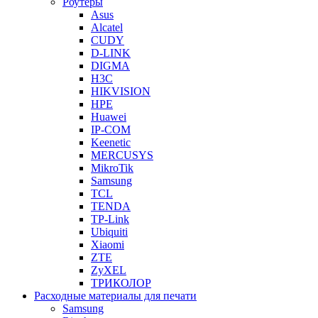
Роутеры
Asus
Alcatel
CUDY
D-LINK
DIGMA
H3C
HIKVISION
HPE
Huawei
IP-COM
Keenetic
MERCUSYS
MikroTik
Samsung
TCL
TENDA
TP-Link
Ubiquiti
Xiaomi
ZTE
ZyXEL
ТРИКОЛОР
Расходные материалы для печати
Samsung