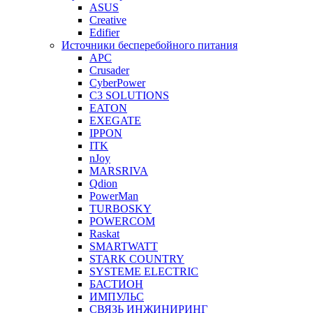
ASUS
Creative
Edifier
Источники бесперебойного питания
APC
Crusader
CyberPower
C3 SOLUTIONS
EATON
EXEGATE
IPPON
ITK
nJoy
MARSRIVA
Qdion
PowerMan
TURBOSKY
POWERCOM
Raskat
SMARTWATT
STARK COUNTRY
SYSTEME ELECTRIC
БАСТИОН
ИМПУЛЬС
СВЯЗЬ ИНЖИНИРИНГ