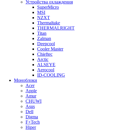
Устройства охлаждения
SuperMicro
MSI
NZXT
Thermaltake
THERMALRIGHT
Titan
Zalman
Deepcool
Cooler Master
Chieftec
Arctic
ALSEYE
Aerocool
ID-COOLING
Моноблоки
Acer
Apple
Amur
CHUWI
Asus
Dell
Digma
F+Tech
Hiper