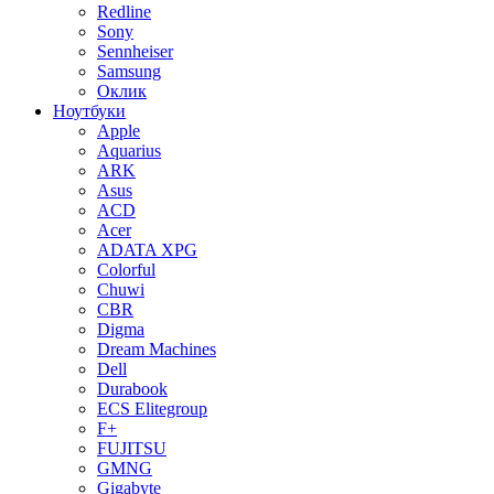
Redline
Sony
Sennheiser
Samsung
Оклик
Ноутбуки
Apple
Aquarius
ARK
Asus
ACD
Acer
ADATA XPG
Colorful
Chuwi
CBR
Digma
Dream Machines
Dell
Durabook
ECS Elitegroup
F+
FUJITSU
GMNG
Gigabyte