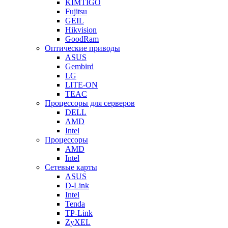
KIMTIGO
Fujitsu
GEIL
Hikvision
GoodRam
Оптические приводы
ASUS
Gembird
LG
LITE-ON
TEAC
Процессоры для серверов
DELL
AMD
Intel
Процессоры
AMD
Intel
Сетевые карты
ASUS
D-Link
Intel
Tenda
TP-Link
ZyXEL