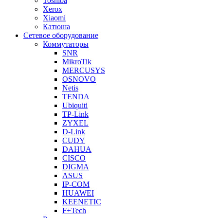
Toshiba
Xerox
Xiaomi
Катюша
Сетевое оборудование
Коммутаторы
SNR
MikroTik
MERCUSYS
OSNOVO
Netis
TENDA
Ubiquiti
TP-Link
ZYXEL
D-Link
CUDY
DAHUA
CISCO
DIGMA
ASUS
IP-COM
HUAWEI
KEENETIC
F+Tech