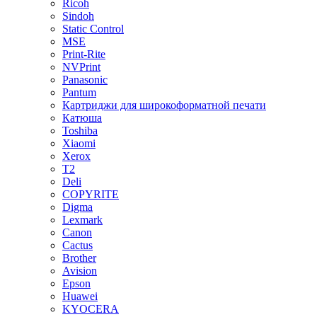
Ricoh
Sindoh
Static Control
MSE
Print-Rite
NVPrint
Panasonic
Pantum
Картриджи для широкоформатной печати
Катюша
Toshiba
Xiaomi
Xerox
T2
Deli
COPYRITE
Digma
Lexmark
Canon
Cactus
Brother
Avision
Epson
Huawei
KYOCERA