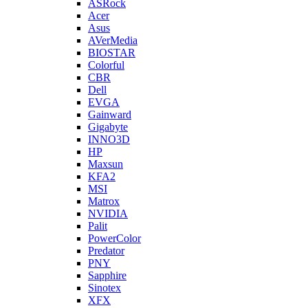
ASRock
Acer
Asus
AVerMedia
BIOSTAR
Colorful
CBR
Dell
EVGA
Gainward
Gigabyte
INNO3D
HP
Maxsun
KFA2
MSI
Matrox
NVIDIA
Palit
PowerColor
Predator
PNY
Sapphire
Sinotex
XFX