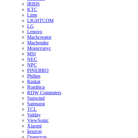
IRBIS
KTC
Lime
LIGHTCOM
LG
Lenovo
Machcreator
Machenike
Мониторус
MSI
NEC
NPC
PINEBRO
Philips
Raskat
Rombica
RDW Computers
Sunwind
Samsung
TCL
Valday
ViewSonic
Xiaomi
Бештау
Гравитон