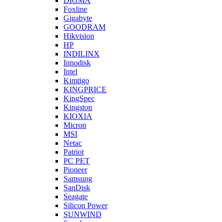
DIGMA
Foxline
Gigabyte
GOODRAM
Hikvision
HP
INDILINX
Innodisk
Intel
Kimtigo
KINGPRICE
KingSpec
Kingston
KIOXIA
Micron
MSI
Netac
Patriot
PC PET
Pioneer
Samsung
SanDisk
Seagate
Silicon Power
SUNWIND