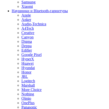
Samsung
Xiaomi
Наушники и Bluetooth-гарнитуры
Apple
Anker
Audio-Technica
A4Tech
Creative
Canyon
Digma
Deppa
Edifier
Google Pixel
HyperX
Huawei
Hyundai
Honor
JBL
Logitech
Marshall
More Choice
Nothing
Olmio
OnePlus
Panasonic