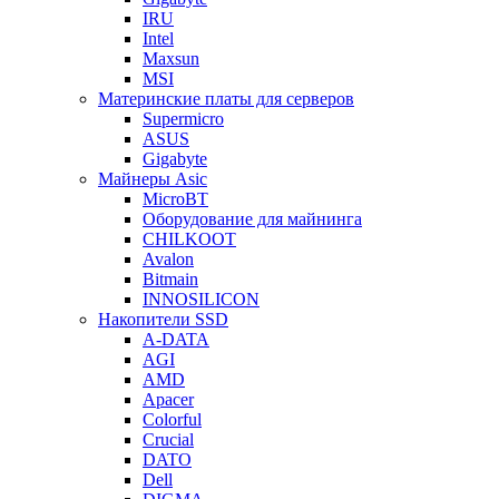
IRU
Intel
Maxsun
MSI
Материнские платы для серверов
Supermicro
ASUS
Gigabyte
Майнеры Asic
MicroBT
Оборудование для майнинга
CHILKOOT
Avalon
Bitmain
INNOSILICON
Накопители SSD
A-DATA
AGI
AMD
Apacer
Colorful
Crucial
DATO
Dell