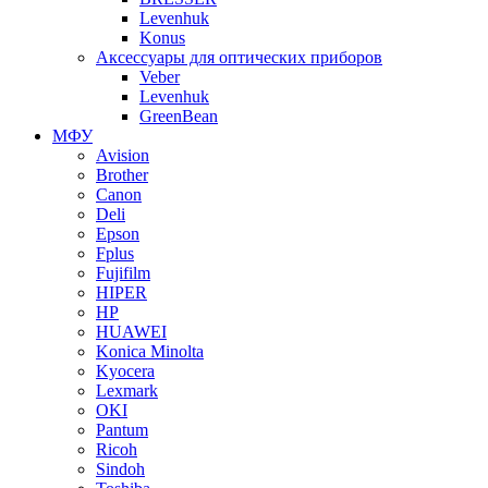
Levenhuk
Konus
Аксессуары для оптических приборов
Veber
Levenhuk
GreenBean
МФУ
Avision
Brother
Canon
Deli
Epson
Fplus
Fujifilm
HIPER
HP
HUAWEI
Konica Minolta
Kyocera
Lexmark
OKI
Pantum
Ricoh
Sindoh