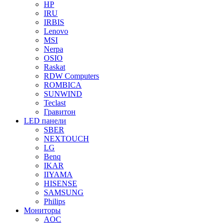
HP
IRU
IRBIS
Lenovo
MSI
Nerpa
OSIO
Raskat
RDW Computers
ROMBICA
SUNWIND
Teclast
Гравитон
LED панели
SBER
NEXTOUCH
LG
Benq
IKAR
IIYAMA
HISENSE
SAMSUNG
Philips
Мониторы
AOC