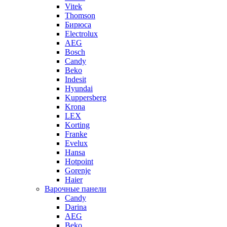
Vitek
Thomson
Бирюса
Electrolux
AEG
Bosch
Candy
Beko
Indesit
Hyundai
Kuppersberg
Krona
LEX
Korting
Franke
Evelux
Hansa
Hotpoint
Gorenje
Haier
Варочные панели
Candy
Darina
AEG
Beko