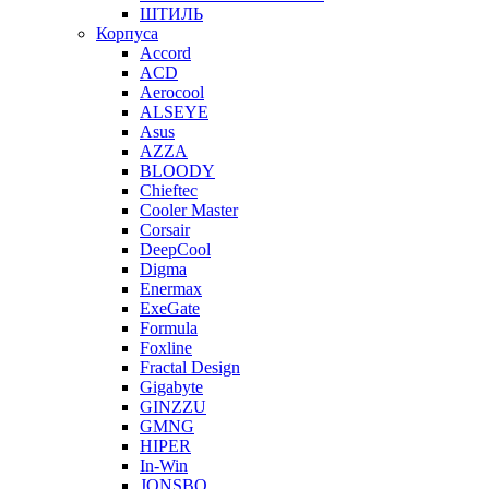
ШТИЛЬ
Корпуса
Accord
ACD
Aerocool
ALSEYE
Asus
AZZA
BLOODY
Chieftec
Cooler Master
Corsair
DeepCool
Digma
Enermax
ExeGate
Formula
Foxline
Fractal Design
Gigabyte
GINZZU
GMNG
HIPER
In-Win
JONSBO