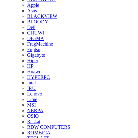
Apple
Asus
BLACKVIEW
BLOODY
Dell
CHUWI
DIGMA
FragMachine
Fujitsu
Gigabyte
Hiper
HP
Huawei
HYPERPC
Intel
IRU
Lenovo
Lime
MSI
NERPA
OSIO
Raskat
RDW COMPUTERS
ROMBICA