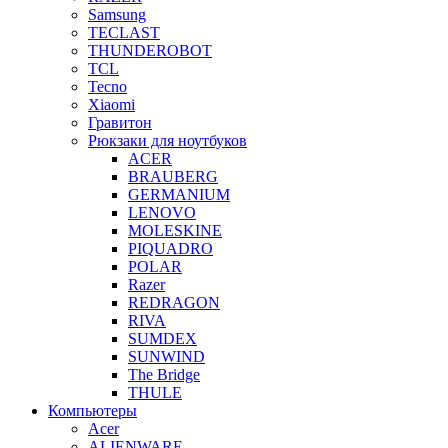
Samsung
TECLAST
THUNDEROBOT
TCL
Tecno
Xiaomi
Гравитон
Рюкзаки для ноутбуков
ACER
BRAUBERG
GERMANIUM
LENOVO
MOLESKINE
PIQUADRO
POLAR
Razer
REDRAGON
RIVA
SUMDEX
SUNWIND
The Bridge
THULE
Компьютеры
Acer
ALIENWARE