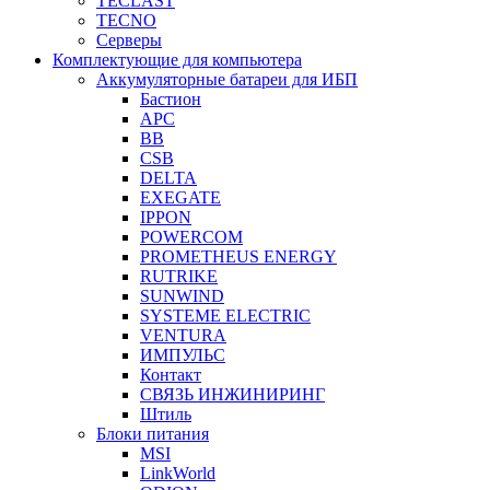
TECLAST
TECNO
Серверы
Комплектующие для компьютера
Аккумуляторные батареи для ИБП
Бастион
APC
BB
CSB
DELTA
EXEGATE
IPPON
POWERCOM
PROMETHEUS ENERGY
RUTRIKE
SUNWIND
SYSTEME ELECTRIC
VENTURA
ИМПУЛЬС
Контакт
СВЯЗЬ ИНЖИНИРИНГ
Штиль
Блоки питания
MSI
LinkWorld