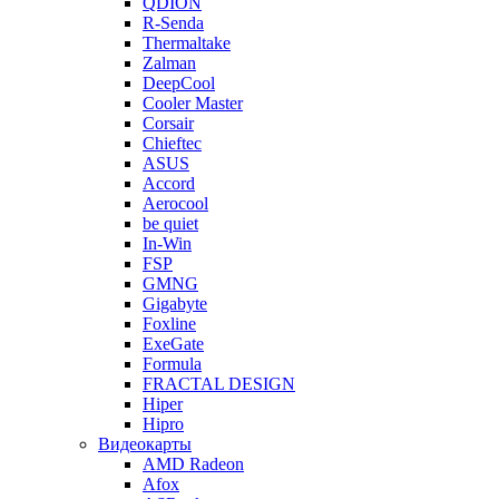
QDION
R-Senda
Thermaltake
Zalman
DeepCool
Cooler Master
Corsair
Chieftec
ASUS
Accord
Aerocool
be quiet
In-Win
FSP
GMNG
Gigabyte
Foxline
ExeGate
Formula
FRACTAL DESIGN
Hiper
Hipro
Видеокарты
AMD Radeon
Afox