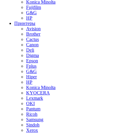
Konica Minolta
Fujifilm
G&G
HP
Принтеры
Avision
Brother
Cactus
Canon
Deli
Digma
Epson
Fplus
G&G
Hiper
HP
Konica Minolta
KYOCERA
Lexmark
OKI
Pantum
Ricoh
Samsung
Sindoh
Xerox