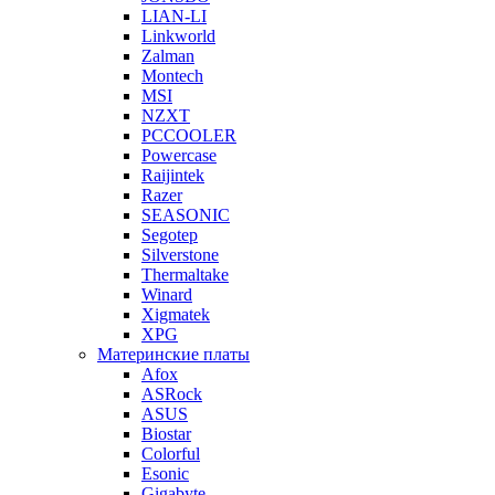
LIAN-LI
Linkworld
Zalman
Montech
MSI
NZXT
PCCOOLER
Powercase
Raijintek
Razer
SEASONIC
Segotep
Silverstone
Thermaltake
Winard
Xigmatek
XPG
Материнские платы
Afox
ASRock
ASUS
Biostar
Colorful
Esonic
Gigabyte