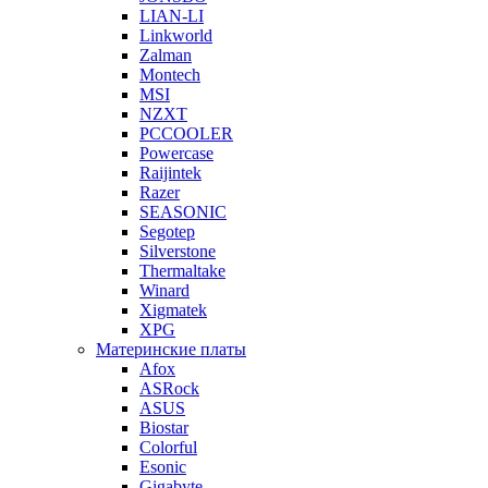
LIAN-LI
Linkworld
Zalman
Montech
MSI
NZXT
PCCOOLER
Powercase
Raijintek
Razer
SEASONIC
Segotep
Silverstone
Thermaltake
Winard
Xigmatek
XPG
Материнские платы
Afox
ASRock
ASUS
Biostar
Colorful
Esonic
Gigabyte