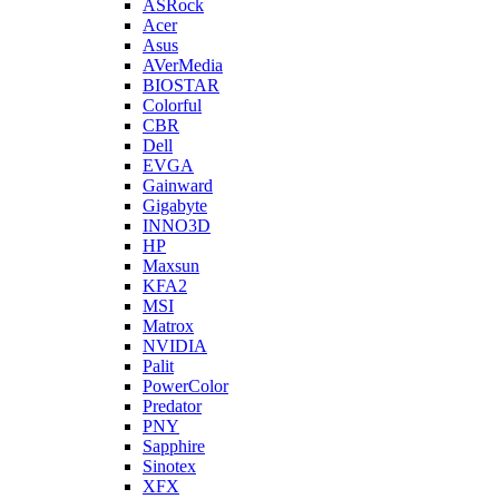
ASRock
Acer
Asus
AVerMedia
BIOSTAR
Colorful
CBR
Dell
EVGA
Gainward
Gigabyte
INNO3D
HP
Maxsun
KFA2
MSI
Matrox
NVIDIA
Palit
PowerColor
Predator
PNY
Sapphire
Sinotex
XFX