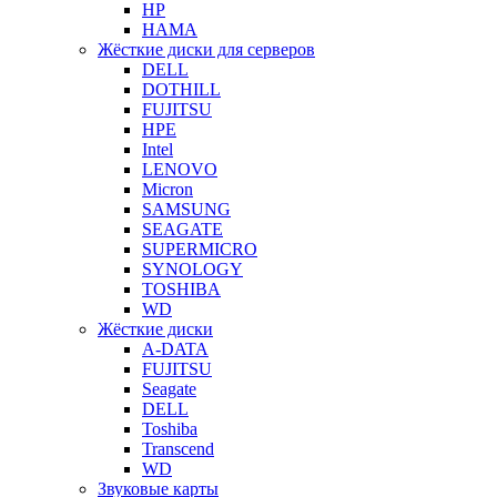
HP
HAMA
Жёсткие диски для серверов
DELL
DOTHILL
FUJITSU
HPE
Intel
LENOVO
Micron
SAMSUNG
SEAGATE
SUPERMICRO
SYNOLOGY
TOSHIBA
WD
Жёсткие диски
A-DATA
FUJITSU
Seagate
DELL
Toshiba
Transcend
WD
Звуковые карты