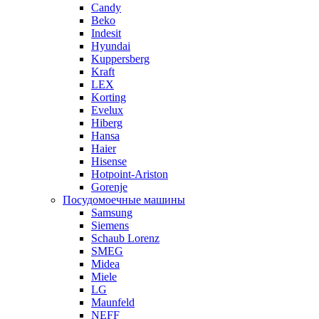
Candy
Beko
Indesit
Hyundai
Kuppersberg
Kraft
LEX
Korting
Evelux
Hiberg
Hansa
Haier
Hisense
Hotpoint-Ariston
Gorenje
Посудомоечные машины
Samsung
Siemens
Schaub Lorenz
SMEG
Midea
Miele
LG
Maunfeld
NEFF