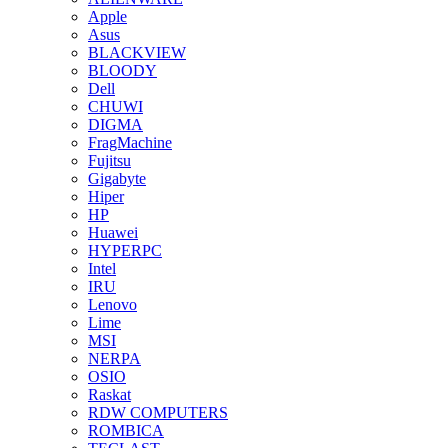
Apple
Asus
BLACKVIEW
BLOODY
Dell
CHUWI
DIGMA
FragMachine
Fujitsu
Gigabyte
Hiper
HP
Huawei
HYPERPC
Intel
IRU
Lenovo
Lime
MSI
NERPA
OSIO
Raskat
RDW COMPUTERS
ROMBICA