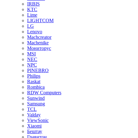
IRBIS
KTC
Lime
LIGHTCOM
LG
Lenovo
Machcreator
Machenike
Мониторус
MSI
NEC
NPC
PINEBRO
Philips
Raskat
Rombica
RDW Computers
Sunwind
Samsung
TCL
Valday
ViewSonic
Xiaomi
Бештау
Гравитон