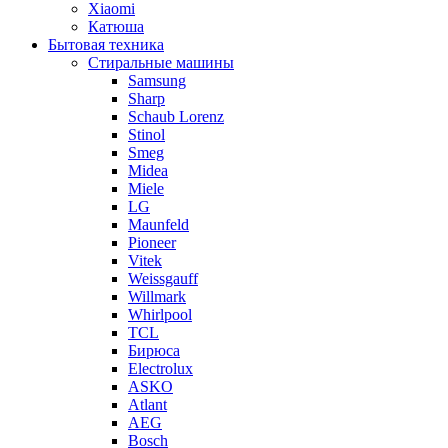
Xiaomi
Катюша
Бытовая техника
Стиральные машины
Samsung
Sharp
Schaub Lorenz
Stinol
Smeg
Midea
Miele
LG
Maunfeld
Pioneer
Vitek
Weissgauff
Willmark
Whirlpool
TCL
Бирюса
Electrolux
ASKO
Atlant
AEG
Bosch