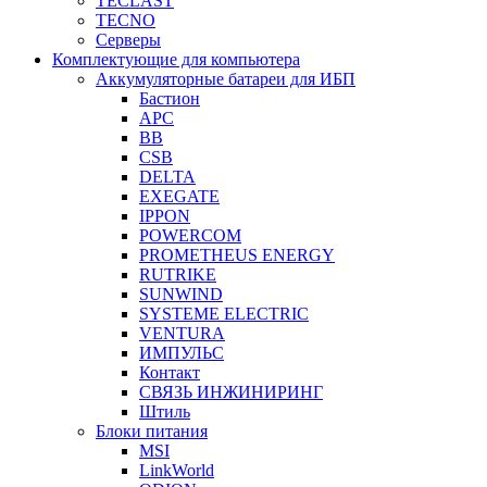
TECLAST
TECNO
Серверы
Комплектующие для компьютера
Аккумуляторные батареи для ИБП
Бастион
APC
BB
CSB
DELTA
EXEGATE
IPPON
POWERCOM
PROMETHEUS ENERGY
RUTRIKE
SUNWIND
SYSTEME ELECTRIC
VENTURA
ИМПУЛЬС
Контакт
СВЯЗЬ ИНЖИНИРИНГ
Штиль
Блоки питания
MSI
LinkWorld