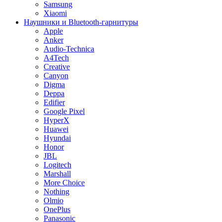
Samsung
Xiaomi
Наушники и Bluetooth-гарнитуры
Apple
Anker
Audio-Technica
A4Tech
Creative
Canyon
Digma
Deppa
Edifier
Google Pixel
HyperX
Huawei
Hyundai
Honor
JBL
Logitech
Marshall
More Choice
Nothing
Olmio
OnePlus
Panasonic