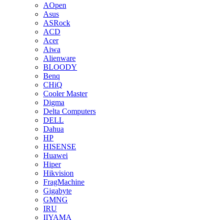
AOpen
Asus
ASRock
ACD
Acer
Aiwa
Alienware
BLOODY
Benq
CHiQ
Cooler Master
Digma
Delta Computers
DELL
Dahua
HP
HISENSE
Huawei
Hiper
Hikvision
FragMachine
Gigabyte
GMNG
IRU
IIYAMA