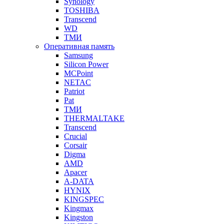
Synology
TOSHIBA
Transcend
WD
ТМИ
Оперативная память
Samsung
Silicon Power
MCPoint
NETAC
Patriot
Pat
ТМИ
THERMALTAKE
Transcend
Crucial
Corsair
Digma
AMD
Apacer
A-DATA
HYNIX
KINGSPEC
Kingmax
Kingston