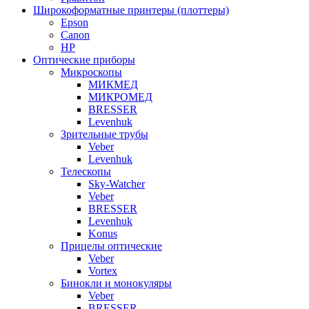
Широкоформатные принтеры (плоттеры)
Epson
Canon
HP
Оптические приборы
Микроскопы
МИКМЕД
МИКРОМЕД
BRESSER
Levenhuk
Зрительные трубы
Veber
Levenhuk
Телескопы
Sky-Watcher
Veber
BRESSER
Levenhuk
Konus
Прицелы оптические
Veber
Vortex
Бинокли и монокуляры
Veber
BRESSER