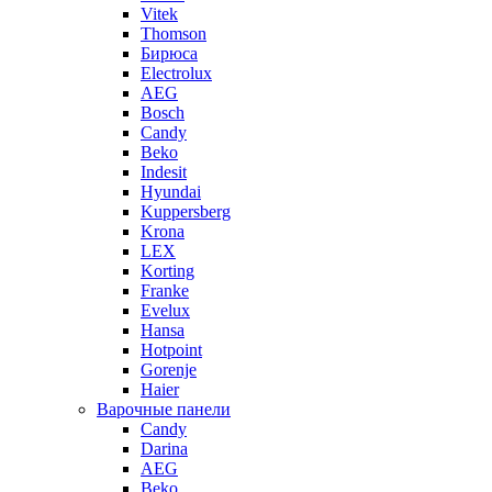
Vitek
Thomson
Бирюса
Electrolux
AEG
Bosch
Candy
Beko
Indesit
Hyundai
Kuppersberg
Krona
LEX
Korting
Franke
Evelux
Hansa
Hotpoint
Gorenje
Haier
Варочные панели
Candy
Darina
AEG
Beko