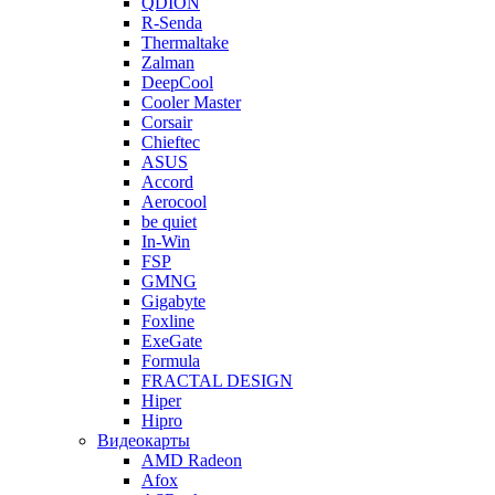
QDION
R-Senda
Thermaltake
Zalman
DeepCool
Cooler Master
Corsair
Chieftec
ASUS
Accord
Aerocool
be quiet
In-Win
FSP
GMNG
Gigabyte
Foxline
ExeGate
Formula
FRACTAL DESIGN
Hiper
Hipro
Видеокарты
AMD Radeon
Afox