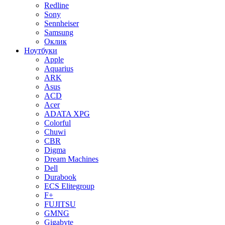
Redline
Sony
Sennheiser
Samsung
Оклик
Ноутбуки
Apple
Aquarius
ARK
Asus
ACD
Acer
ADATA XPG
Colorful
Chuwi
CBR
Digma
Dream Machines
Dell
Durabook
ECS Elitegroup
F+
FUJITSU
GMNG
Gigabyte