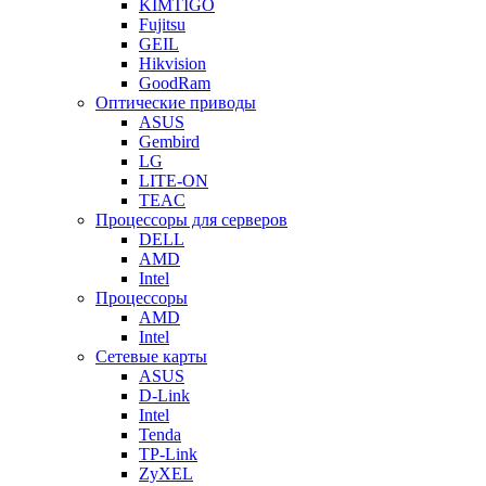
KIMTIGO
Fujitsu
GEIL
Hikvision
GoodRam
Оптические приводы
ASUS
Gembird
LG
LITE-ON
TEAC
Процессоры для серверов
DELL
AMD
Intel
Процессоры
AMD
Intel
Сетевые карты
ASUS
D-Link
Intel
Tenda
TP-Link
ZyXEL