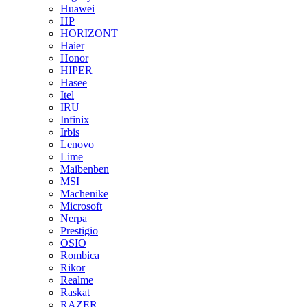
Huawei
HP
HORIZONT
Haier
Honor
HIPER
Hasee
Itel
IRU
Infinix
Irbis
Lenovo
Lime
Maibenben
MSI
Machenike
Microsoft
Nerpa
Prestigio
OSIO
Rombica
Rikor
Realme
Raskat
RAZER