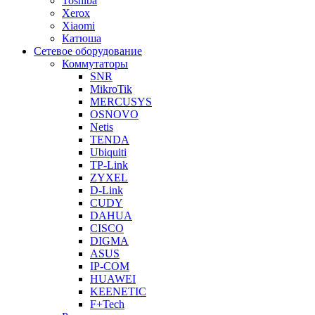
Toshiba
Xerox
Xiaomi
Катюша
Сетевое оборудование
Коммутаторы
SNR
MikroTik
MERCUSYS
OSNOVO
Netis
TENDA
Ubiquiti
TP-Link
ZYXEL
D-Link
CUDY
DAHUA
CISCO
DIGMA
ASUS
IP-COM
HUAWEI
KEENETIC
F+Tech