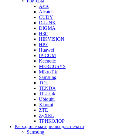
Роутеры
Asus
Alcatel
CUDY
D-LINK
DIGMA
H3C
HIKVISION
HPE
Huawei
IP-COM
Keenetic
MERCUSYS
MikroTik
Samsung
TCL
TENDA
TP-Link
Ubiquiti
Xiaomi
ZTE
ZyXEL
ТРИКОЛОР
Расходные материалы для печати
Samsung