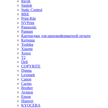
Ricoh
Sindoh
Static Control
MSE
Print-Rite
NVPrint
Panasonic
Pantum
Картриджи для широкоформатной печати
Катюша
Toshiba
Xiaomi
Xerox
T2
Deli
COPYRITE
Digma
Lexmark
Canon
Cactus
Brother
Avision
Epson
Huawei
KYOCERA