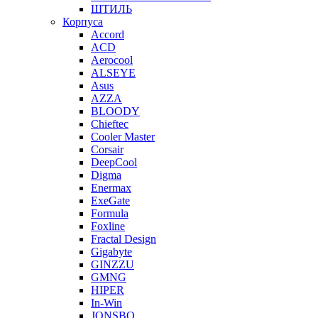
ШТИЛЬ
Корпуса
Accord
ACD
Aerocool
ALSEYE
Asus
AZZA
BLOODY
Chieftec
Cooler Master
Corsair
DeepCool
Digma
Enermax
ExeGate
Formula
Foxline
Fractal Design
Gigabyte
GINZZU
GMNG
HIPER
In-Win
JONSBO