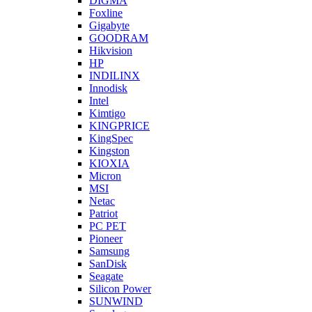
DIGMA
Foxline
Gigabyte
GOODRAM
Hikvision
HP
INDILINX
Innodisk
Intel
Kimtigo
KINGPRICE
KingSpec
Kingston
KIOXIA
Micron
MSI
Netac
Patriot
PC PET
Pioneer
Samsung
SanDisk
Seagate
Silicon Power
SUNWIND