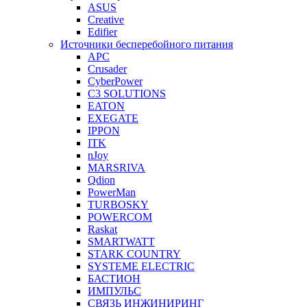
ASUS
Creative
Edifier
Источники бесперебойного питания
APC
Crusader
CyberPower
C3 SOLUTIONS
EATON
EXEGATE
IPPON
ITK
nJoy
MARSRIVA
Qdion
PowerMan
TURBOSKY
POWERCOM
Raskat
SMARTWATT
STARK COUNTRY
SYSTEME ELECTRIC
БАСТИОН
ИМПУЛЬС
СВЯЗЬ ИНЖИНИРИНГ