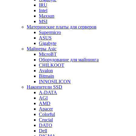
IRU
Intel
Maxsun
MSI
Материнские платы для серверов
Supermicro
ASUS
Gigabyte
Майнеры Asic
MicroBT
Оборудование для майнинга
CHILKOOT
Avalon
Bitmain
INNOSILICON
Накопители SSD
A-DATA
AGI
AMD
Apacer
Colorful
Crucial
DATO
Dell