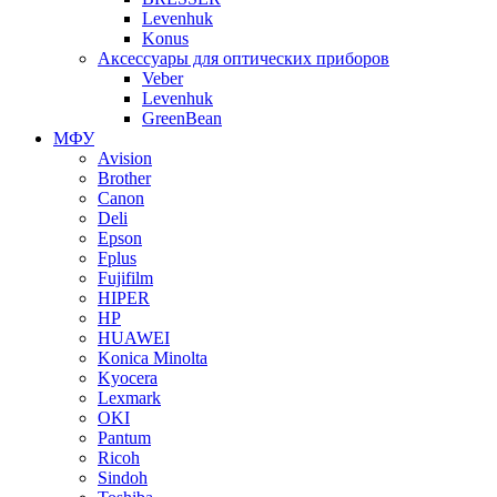
Levenhuk
Konus
Аксессуары для оптических приборов
Veber
Levenhuk
GreenBean
МФУ
Avision
Brother
Canon
Deli
Epson
Fplus
Fujifilm
HIPER
HP
HUAWEI
Konica Minolta
Kyocera
Lexmark
OKI
Pantum
Ricoh
Sindoh