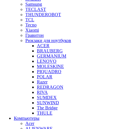
Samsung
TECLAST
THUNDEROBOT
TCL
Tecno
Xiaomi
Гравитон
Рюкзаки для ноутбуков
ACER
BRAUBERG
GERMANIUM
LENOVO
MOLESKINE
PIQUADRO
POLAR
Razer
REDRAGON
RIVA
SUMDEX
SUNWIND
The Bridge
THULE
Компьютеры
Acer
ALIENWARE