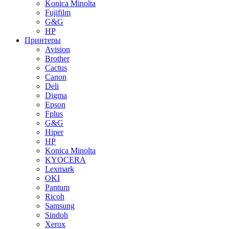
Konica Minolta
Fujifilm
G&G
HP
Принтеры
Avision
Brother
Cactus
Canon
Deli
Digma
Epson
Fplus
G&G
Hiper
HP
Konica Minolta
KYOCERA
Lexmark
OKI
Pantum
Ricoh
Samsung
Sindoh
Xerox