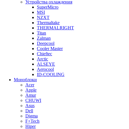
Устройства охлаждения
SuperMicro
MSI
NZXT
Thermaltake
THERMALRIGHT
Titan
Zalman
Deepcool
Cooler Master
Chieftec
Arctic
ALSEYE
Aerocool
ID-COOLING
Моноблоки
Acer
Apple
Amur
CHUWI
Asus
Dell
Digma
F+Tech
Hiper