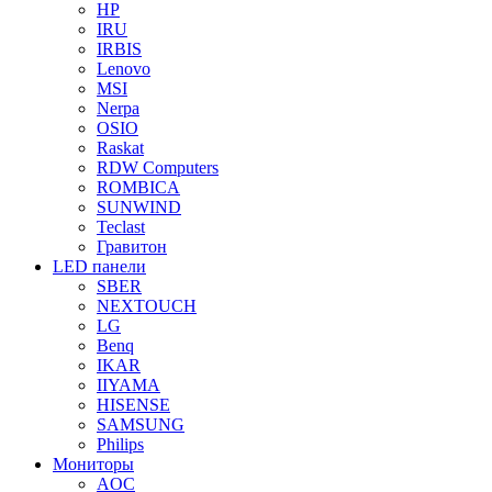
HP
IRU
IRBIS
Lenovo
MSI
Nerpa
OSIO
Raskat
RDW Computers
ROMBICA
SUNWIND
Teclast
Гравитон
LED панели
SBER
NEXTOUCH
LG
Benq
IKAR
IIYAMA
HISENSE
SAMSUNG
Philips
Мониторы
AOC