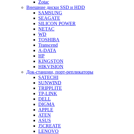
Zotac
Внешние диски SSD и HDD
SAMSUNG
SEAGATE
SILICON POWER
NETAC
WD
TOSHIBA
Transcend
A-DATA
HP
KINGSTON
HIKVISION
Док-станции, порт-репликаторы
SATECHI
SUNWIND
TRIPPLITE
TP-LINK
DELL
DIGMA
APPLE
ATEN
ASUS
J5CREATE
LENOVO