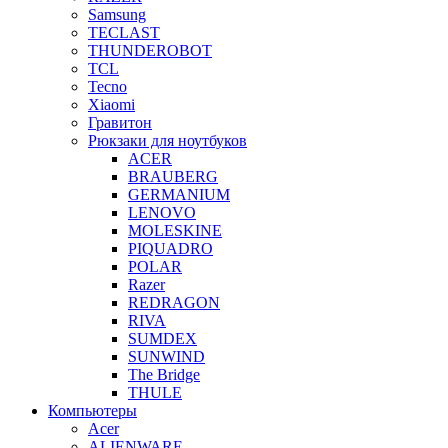
Samsung
TECLAST
THUNDEROBOT
TCL
Tecno
Xiaomi
Гравитон
Рюкзаки для ноутбуков
ACER
BRAUBERG
GERMANIUM
LENOVO
MOLESKINE
PIQUADRO
POLAR
Razer
REDRAGON
RIVA
SUMDEX
SUNWIND
The Bridge
THULE
Компьютеры
Acer
ALIENWARE