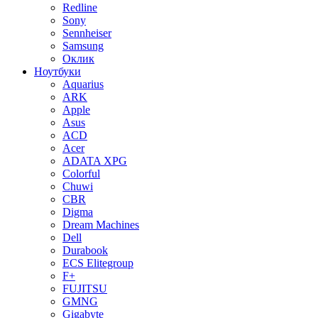
Redline
Sony
Sennheiser
Samsung
Оклик
Ноутбуки
Aquarius
ARK
Apple
Asus
ACD
Acer
ADATA XPG
Colorful
Chuwi
CBR
Digma
Dream Machines
Dell
Durabook
ECS Elitegroup
F+
FUJITSU
GMNG
Gigabyte