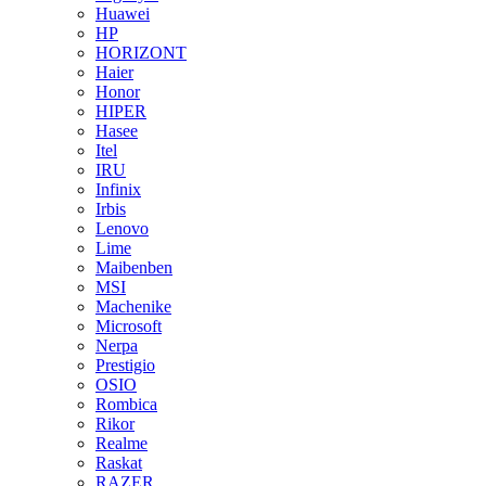
Huawei
HP
HORIZONT
Haier
Honor
HIPER
Hasee
Itel
IRU
Infinix
Irbis
Lenovo
Lime
Maibenben
MSI
Machenike
Microsoft
Nerpa
Prestigio
OSIO
Rombica
Rikor
Realme
Raskat
RAZER