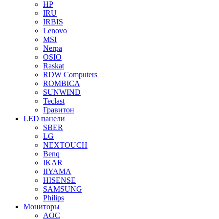
HP
IRU
IRBIS
Lenovo
MSI
Nerpa
OSIO
Raskat
RDW Computers
ROMBICA
SUNWIND
Teclast
Гравитон
LED панели
SBER
LG
NEXTOUCH
Benq
IKAR
IIYAMA
HISENSE
SAMSUNG
Philips
Мониторы
AOC