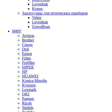
Levenhuk
Konus
Аксессуары для оптических приборов
Veber
Levenhuk
GreenBean
МФУ
Avision
Brother
Canon
Deli
Epson
Fplus
Fujifilm
HIPER
HP
HUAWEI
Konica Minolta
Kyocera
Lexmark
OKI
Pantum
Ricoh
Sindoh