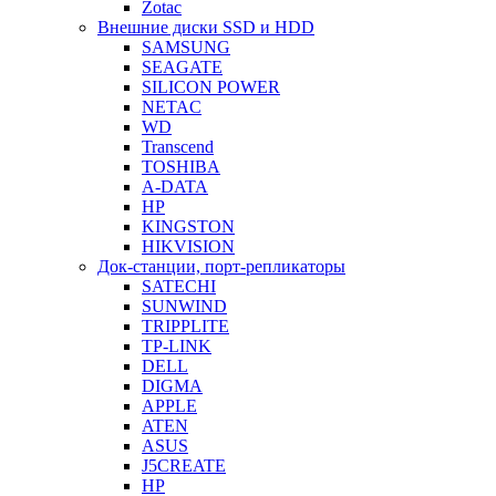
Zotac
Внешние диски SSD и HDD
SAMSUNG
SEAGATE
SILICON POWER
NETAC
WD
Transcend
TOSHIBA
A-DATA
HP
KINGSTON
HIKVISION
Док-станции, порт-репликаторы
SATECHI
SUNWIND
TRIPPLITE
TP-LINK
DELL
DIGMA
APPLE
ATEN
ASUS
J5CREATE
HP