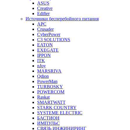
ASUS
Creative
Edifier
Источники бесперебойного питания
APC
Crusader
CyberPower
C3 SOLUTIONS
EATON
EXEGATE
IPPON
ITK
nJoy
MARSRIVA
Qdion
PowerMan
TURBOSKY
POWERCOM
Raskat
SMARTWATT
STARK COUNTRY
SYSTEME ELECTRIC
БАСТИОН
ИМПУЛЬС
СВЯЗЬ ИНЖИНИРИНГ