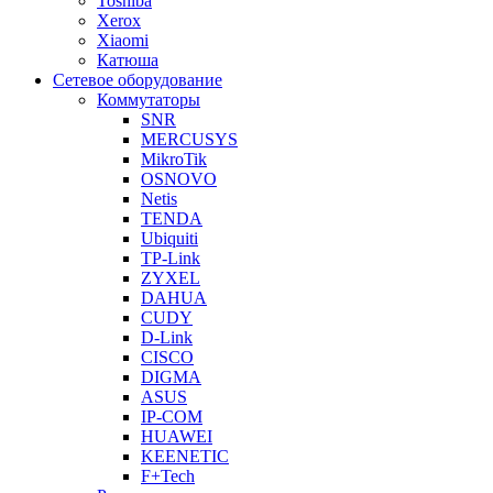
Toshiba
Xerox
Xiaomi
Катюша
Сетевое оборудование
Коммутаторы
SNR
MERCUSYS
MikroTik
OSNOVO
Netis
TENDA
Ubiquiti
TP-Link
ZYXEL
DAHUA
CUDY
D-Link
CISCO
DIGMA
ASUS
IP-COM
HUAWEI
KEENETIC
F+Tech