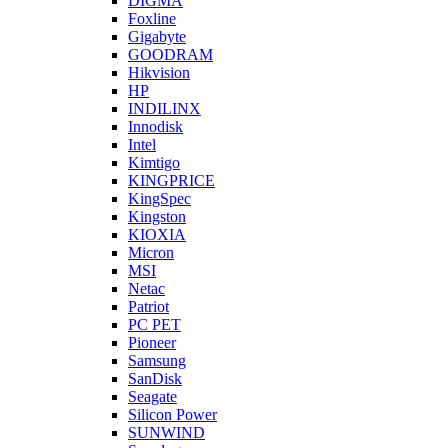
DIGMA
Foxline
Gigabyte
GOODRAM
Hikvision
HP
INDILINX
Innodisk
Intel
Kimtigo
KINGPRICE
KingSpec
Kingston
KIOXIA
Micron
MSI
Netac
Patriot
PC PET
Pioneer
Samsung
SanDisk
Seagate
Silicon Power
SUNWIND