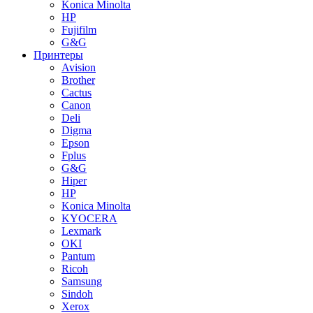
Konica Minolta
HP
Fujifilm
G&G
Принтеры
Avision
Brother
Cactus
Canon
Deli
Digma
Epson
Fplus
G&G
Hiper
HP
Konica Minolta
KYOCERA
Lexmark
OKI
Pantum
Ricoh
Samsung
Sindoh
Xerox