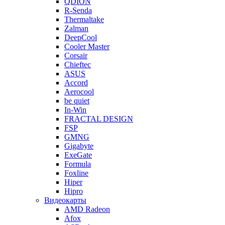
QDION
R-Senda
Thermaltake
Zalman
DeepCool
Cooler Master
Corsair
Chieftec
ASUS
Accord
Aerocool
be quiet
In-Win
FRACTAL DESIGN
FSP
GMNG
Gigabyte
ExeGate
Formula
Foxline
Hiper
Hipro
Видеокарты
AMD Radeon
Afox