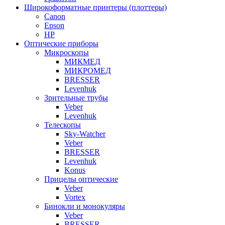
Широкоформатные принтеры (плоттеры)
Canon
Epson
HP
Оптические приборы
Микроскопы
МИКМЕД
МИКРОМЕД
BRESSER
Levenhuk
Зрительные трубы
Veber
Levenhuk
Телескопы
Sky-Watcher
Veber
BRESSER
Levenhuk
Konus
Прицелы оптические
Veber
Vortex
Бинокли и монокуляры
Veber
BRESSER