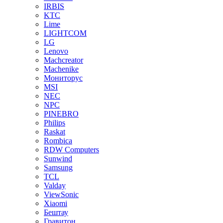
IRBIS
KTC
Lime
LIGHTCOM
LG
Lenovo
Machcreator
Machenike
Мониторус
MSI
NEC
NPC
PINEBRO
Philips
Raskat
Rombica
RDW Computers
Sunwind
Samsung
TCL
Valday
ViewSonic
Xiaomi
Бештау
Гравитон