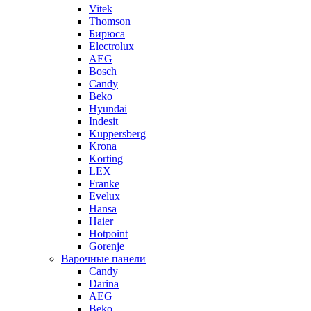
Vitek
Thomson
Бирюса
Electrolux
AEG
Bosch
Candy
Beko
Hyundai
Indesit
Kuppersberg
Krona
Korting
LEX
Franke
Evelux
Hansa
Haier
Hotpoint
Gorenje
Варочные панели
Candy
Darina
AEG
Beko