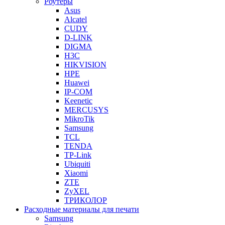
Роутеры
Asus
Alcatel
CUDY
D-LINK
DIGMA
H3C
HIKVISION
HPE
Huawei
IP-COM
Keenetic
MERCUSYS
MikroTik
Samsung
TCL
TENDA
TP-Link
Ubiquiti
Xiaomi
ZTE
ZyXEL
ТРИКОЛОР
Расходные материалы для печати
Samsung