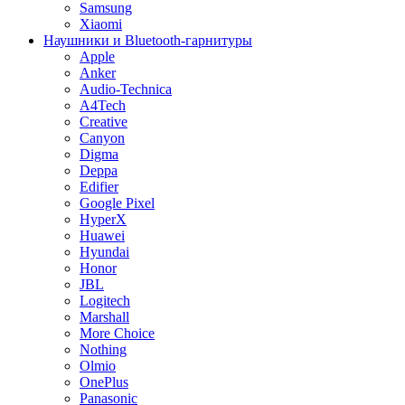
Samsung
Xiaomi
Наушники и Bluetooth-гарнитуры
Apple
Anker
Audio-Technica
A4Tech
Creative
Canyon
Digma
Deppa
Edifier
Google Pixel
HyperX
Huawei
Hyundai
Honor
JBL
Logitech
Marshall
More Choice
Nothing
Olmio
OnePlus
Panasonic