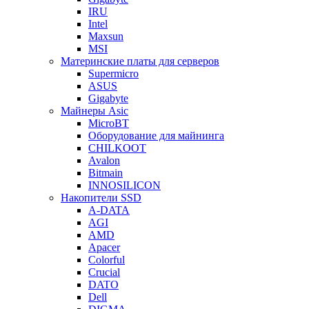
IRU
Intel
Maxsun
MSI
Материнские платы для серверов
Supermicro
ASUS
Gigabyte
Майнеры Asic
MicroBT
Оборудование для майнинга
CHILKOOT
Avalon
Bitmain
INNOSILICON
Накопители SSD
A-DATA
AGI
AMD
Apacer
Colorful
Crucial
DATO
Dell