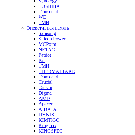
Synology
TOSHIBA
Transcend
WD
ТМИ
Оперативная память
Samsung
Silicon Power
MCPoint
NETAC
Patriot
Pat
ТМИ
THERMALTAKE
Transcend
Crucial
Corsair
Digma
AMD
Apacer
A-DATA
HYNIX
KIMTIGO
Kingmax
KINGSPEC