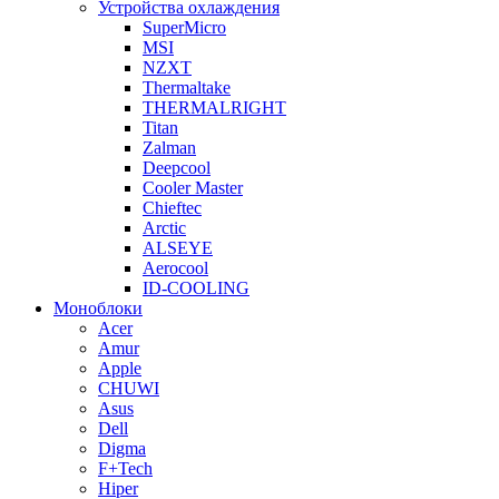
Устройства охлаждения
SuperMicro
MSI
NZXT
Thermaltake
THERMALRIGHT
Titan
Zalman
Deepcool
Cooler Master
Chieftec
Arctic
ALSEYE
Aerocool
ID-COOLING
Моноблоки
Acer
Amur
Apple
CHUWI
Asus
Dell
Digma
F+Tech
Hiper