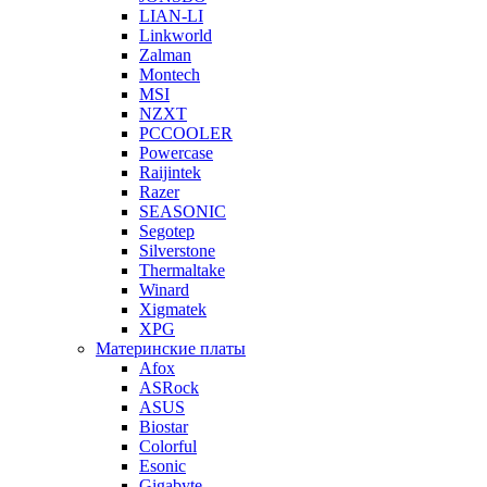
LIAN-LI
Linkworld
Zalman
Montech
MSI
NZXT
PCCOOLER
Powercase
Raijintek
Razer
SEASONIC
Segotep
Silverstone
Thermaltake
Winard
Xigmatek
XPG
Материнские платы
Afox
ASRock
ASUS
Biostar
Colorful
Esonic
Gigabyte