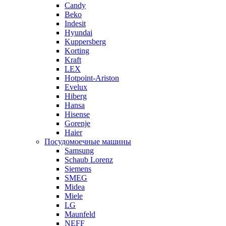
Candy
Beko
Indesit
Hyundai
Kuppersberg
Korting
Kraft
LEX
Hotpoint-Ariston
Evelux
Hiberg
Hansa
Hisense
Gorenje
Haier
Посудомоечные машины
Samsung
Schaub Lorenz
Siemens
SMEG
Midea
Miele
LG
Maunfeld
NEFF