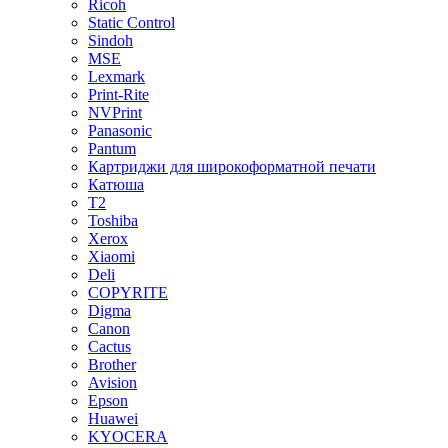
Ricoh
Static Control
Sindoh
MSE
Lexmark
Print-Rite
NVPrint
Panasonic
Pantum
Картриджи для широкоформатной печати
Катюша
T2
Toshiba
Xerox
Xiaomi
Deli
COPYRITE
Digma
Canon
Cactus
Brother
Avision
Epson
Huawei
KYOCERA