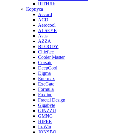
ШТИЛЬ
Корпуса
Accord
ACD
Aerocool
ALSEYE
Asus
AZZA
BLOODY
Chieftec
Cooler Master
Corsair
DeepCool
Digma
Enermax
ExeGate
Formula
Foxline
Fractal Design
Gigabyte
GINZZU
GMNG
HIPER
In-Win
JONSBO