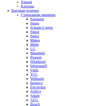
Xiaomi
Катюша
Бытовая техника
Стиральные машины
Samsung
Sharp
Schaub Lorenz
Stinol
Smeg
Midea
Miele
LG
Maunfeld
Pioneer
Whirlpool
Weissgauff
Vitek
TCL
Willmark
Бирюса
Electrolux
ASKO
Atlant
AEG
Bosch