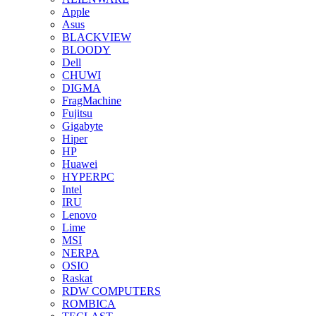
Apple
Asus
BLACKVIEW
BLOODY
Dell
CHUWI
DIGMA
FragMachine
Fujitsu
Gigabyte
Hiper
HP
Huawei
HYPERPC
Intel
IRU
Lenovo
Lime
MSI
NERPA
OSIO
Raskat
RDW COMPUTERS
ROMBICA