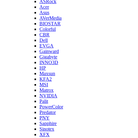
ASRock
Acer
Asus
AVerMedia
BIOSTAR
Colorful
CBR
Dell
EVGA
Gainward
Gigabyte
INNO3D
HP
Maxsun
KFA2
MSI
Matrox
NVIDIA
Palit
PowerColor
Predator
PNY
Sapphire
Sinotex
XFX