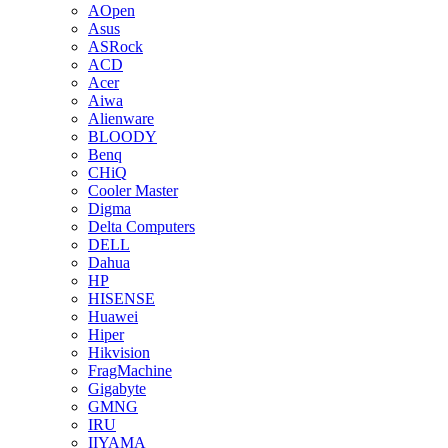
AOpen
Asus
ASRock
ACD
Acer
Aiwa
Alienware
BLOODY
Benq
CHiQ
Cooler Master
Digma
Delta Computers
DELL
Dahua
HP
HISENSE
Huawei
Hiper
Hikvision
FragMachine
Gigabyte
GMNG
IRU
IIYAMA