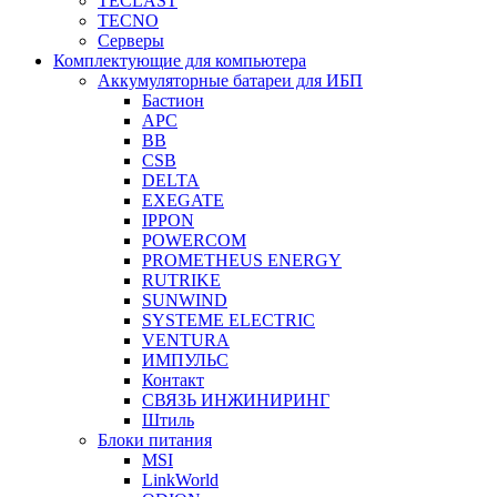
TECLAST
TECNO
Серверы
Комплектующие для компьютера
Аккумуляторные батареи для ИБП
Бастион
APC
BB
CSB
DELTA
EXEGATE
IPPON
POWERCOM
PROMETHEUS ENERGY
RUTRIKE
SUNWIND
SYSTEME ELECTRIC
VENTURA
ИМПУЛЬС
Контакт
СВЯЗЬ ИНЖИНИРИНГ
Штиль
Блоки питания
MSI
LinkWorld