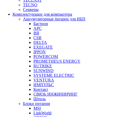
TECLAST
TECNO
Серверы
Комплектующие для компьютера
Аккумуляторные батареи для ИБП
Бастион
APC
BB
CSB
DELTA
EXEGATE
IPPON
POWERCOM
PROMETHEUS ENERGY
RUTRIKE
SUNWIND
SYSTEME ELECTRIC
VENTURA
ИМПУЛЬС
Контакт
СВЯЗЬ ИНЖИНИРИНГ
Штиль
Блоки питания
MSI
LinkWorld