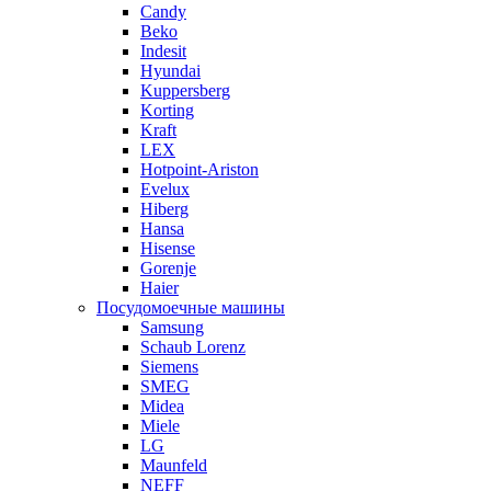
Candy
Beko
Indesit
Hyundai
Kuppersberg
Korting
Kraft
LEX
Hotpoint-Ariston
Evelux
Hiberg
Hansa
Hisense
Gorenje
Haier
Посудомоечные машины
Samsung
Schaub Lorenz
Siemens
SMEG
Midea
Miele
LG
Maunfeld
NEFF