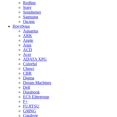
Redline
Sony
Sennheiser
Samsung
Оклик
Ноутбуки
Aquarius
ARK
Apple
Asus
ACD
Acer
ADATA XPG
Colorful
Chuwi
CBR
Digma
Dream Machines
Dell
Durabook
ECS Elitegroup
F+
FUJITSU
GMNG
Gigabyte