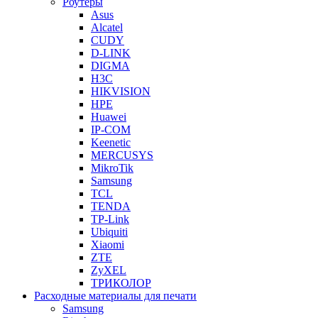
Роутеры
Asus
Alcatel
CUDY
D-LINK
DIGMA
H3C
HIKVISION
HPE
Huawei
IP-COM
Keenetic
MERCUSYS
MikroTik
Samsung
TCL
TENDA
TP-Link
Ubiquiti
Xiaomi
ZTE
ZyXEL
ТРИКОЛОР
Расходные материалы для печати
Samsung