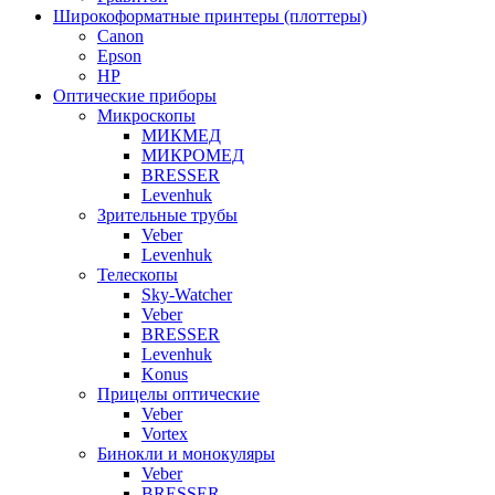
Широкоформатные принтеры (плоттеры)
Canon
Epson
HP
Оптические приборы
Микроскопы
МИКМЕД
МИКРОМЕД
BRESSER
Levenhuk
Зрительные трубы
Veber
Levenhuk
Телескопы
Sky-Watcher
Veber
BRESSER
Levenhuk
Konus
Прицелы оптические
Veber
Vortex
Бинокли и монокуляры
Veber
BRESSER