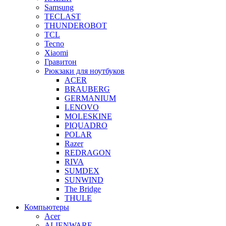
Samsung
TECLAST
THUNDEROBOT
TCL
Tecno
Xiaomi
Гравитон
Рюкзаки для ноутбуков
ACER
BRAUBERG
GERMANIUM
LENOVO
MOLESKINE
PIQUADRO
POLAR
Razer
REDRAGON
RIVA
SUMDEX
SUNWIND
The Bridge
THULE
Компьютеры
Acer
ALIENWARE