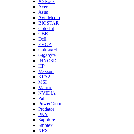
ASRock
Acer
Asus
AVerMedia
BIOSTAR
Colorful
CBR
Dell
EVGA
Gainward
Gigabyte
INNO3D
HP
Maxsun
KFA2
MSI
Matrox
NVIDIA
Palit
PowerColor
Predator
PNY
Sapphire
Sinotex
XFX