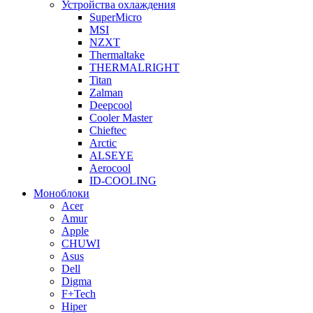
Устройства охлаждения
SuperMicro
MSI
NZXT
Thermaltake
THERMALRIGHT
Titan
Zalman
Deepcool
Cooler Master
Chieftec
Arctic
ALSEYE
Aerocool
ID-COOLING
Моноблоки
Acer
Amur
Apple
CHUWI
Asus
Dell
Digma
F+Tech
Hiper