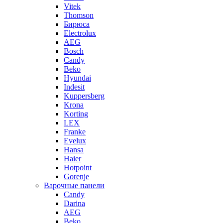
Vitek
Thomson
Бирюса
Electrolux
AEG
Bosch
Candy
Beko
Hyundai
Indesit
Kuppersberg
Krona
Korting
LEX
Franke
Evelux
Hansa
Haier
Hotpoint
Gorenje
Варочные панели
Candy
Darina
AEG
Beko