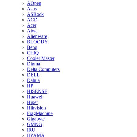
AOpen
Asus
ASRock
ACD
Acer
Aiwa
Alienware
BLOODY
Benq
CHiQ
Cooler Master
Digma
Delta Computers
DELL
Dahua
HP
HISENSE
Huawei
Hiper
Hikvision
FragMachine
Gigabyte
GMNG
IRU
IIYAMA