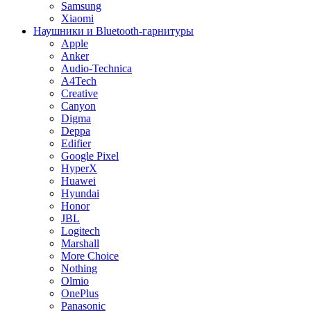
Samsung
Xiaomi
Наушники и Bluetooth-гарнитуры
Apple
Anker
Audio-Technica
A4Tech
Creative
Canyon
Digma
Deppa
Edifier
Google Pixel
HyperX
Huawei
Hyundai
Honor
JBL
Logitech
Marshall
More Choice
Nothing
Olmio
OnePlus
Panasonic