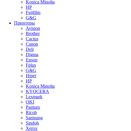
Konica Minolta
HP
Fujifilm
G&G
Принтеры
Avision
Brother
Cactus
Canon
Deli
Digma
Epson
Fplus
G&G
Hiper
HP
Konica Minolta
KYOCERA
Lexmark
OKI
Pantum
Ricoh
Samsung
Sindoh
Xerox