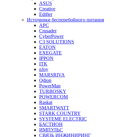
ASUS
Creative
Edifier
Источники бесперебойного питания
APC
Crusader
CyberPower
C3 SOLUTIONS
EATON
EXEGATE
IPPON
ITK
nJoy
MARSRIVA
Qdion
PowerMan
TURBOSKY
POWERCOM
Raskat
SMARTWATT
STARK COUNTRY
SYSTEME ELECTRIC
БАСТИОН
ИМПУЛЬС
СВЯЗЬ ИНЖИНИРИНГ