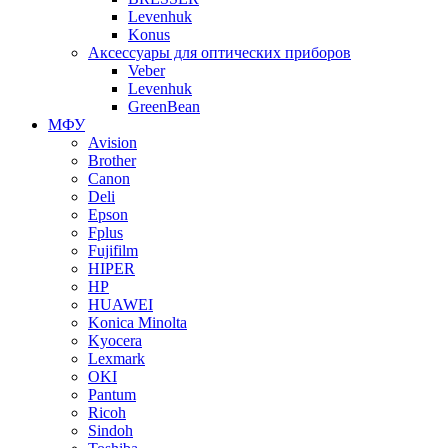
Levenhuk
Konus
Аксессуары для оптических приборов
Veber
Levenhuk
GreenBean
МФУ
Avision
Brother
Canon
Deli
Epson
Fplus
Fujifilm
HIPER
HP
HUAWEI
Konica Minolta
Kyocera
Lexmark
OKI
Pantum
Ricoh
Sindoh