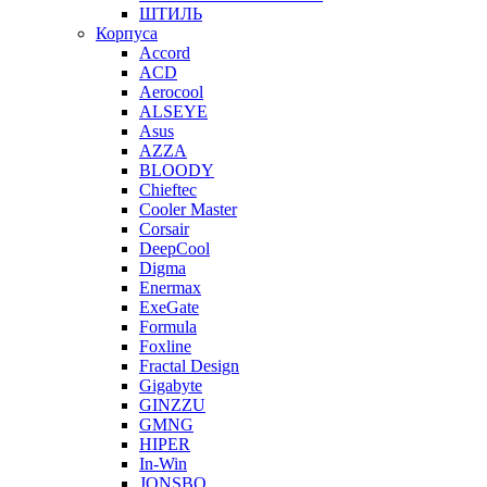
ШТИЛЬ
Корпуса
Accord
ACD
Aerocool
ALSEYE
Asus
AZZA
BLOODY
Chieftec
Cooler Master
Corsair
DeepCool
Digma
Enermax
ExeGate
Formula
Foxline
Fractal Design
Gigabyte
GINZZU
GMNG
HIPER
In-Win
JONSBO