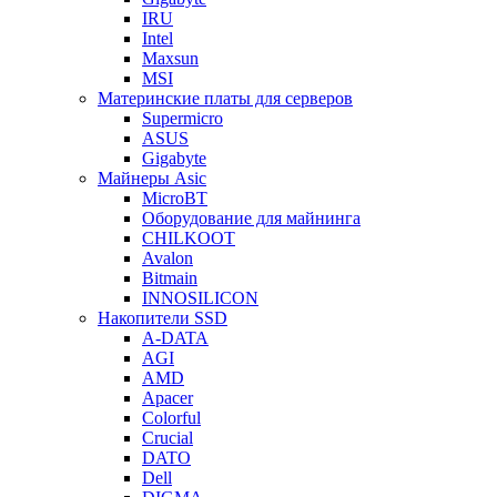
IRU
Intel
Maxsun
MSI
Материнские платы для серверов
Supermicro
ASUS
Gigabyte
Майнеры Asic
MicroBT
Оборудование для майнинга
CHILKOOT
Avalon
Bitmain
INNOSILICON
Накопители SSD
A-DATA
AGI
AMD
Apacer
Colorful
Crucial
DATO
Dell