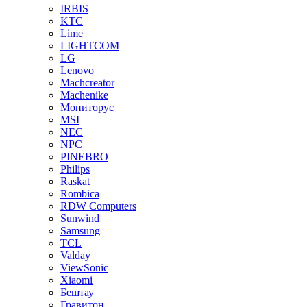
IRBIS
KTC
Lime
LIGHTCOM
LG
Lenovo
Machcreator
Machenike
Мониторус
MSI
NEC
NPC
PINEBRO
Philips
Raskat
Rombica
RDW Computers
Sunwind
Samsung
TCL
Valday
ViewSonic
Xiaomi
Бештау
Гравитон