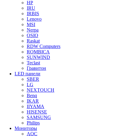
HP
IRU
IRBIS
Lenovo
MSI
Nerpa
OSIO
Raskat
RDW Computers
ROMBICA
SUNWIND
Teclast
Гравитон
LED панели
SBER
LG
NEXTOUCH
Benq
IKAR
IIYAMA
HISENSE
SAMSUNG
Philips
Мониторы
AOC