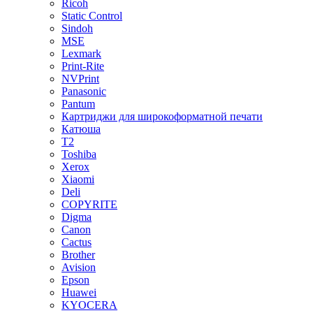
Ricoh
Static Control
Sindoh
MSE
Lexmark
Print-Rite
NVPrint
Panasonic
Pantum
Картриджи для широкоформатной печати
Катюша
T2
Toshiba
Xerox
Xiaomi
Deli
COPYRITE
Digma
Canon
Cactus
Brother
Avision
Epson
Huawei
KYOCERA