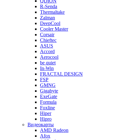
QDION
R-Senda
Thermaltake
Zalman
DeepCool
Cooler Master
Corsair
Chieftec
ASUS
Accord
Aerocool
be quiet
In-Win
FRACTAL DESIGN
FSP
GMNG
Gigabyte
ExeGate
Formula
Foxline
Hiper
Hipro
Видеокарты
AMD Radeon
Afox