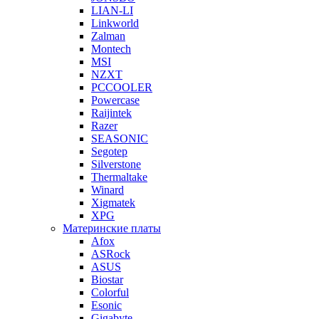
LIAN-LI
Linkworld
Zalman
Montech
MSI
NZXT
PCCOOLER
Powercase
Raijintek
Razer
SEASONIC
Segotep
Silverstone
Thermaltake
Winard
Xigmatek
XPG
Материнские платы
Afox
ASRock
ASUS
Biostar
Colorful
Esonic
Gigabyte