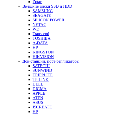
Zotac
Внешние диски SSD и HDD
SAMSUNG
SEAGATE
SILICON POWER
NETAC
WD
Transcend
TOSHIBA
A-DATA
HP
KINGSTON
HIKVISION
Док-станции, порт-репликаторы
SATECHI
SUNWIND
TRIPPLITE
TP-LINK
DELL
DIGMA
APPLE
ATEN
ASUS
J5CREATE
HP