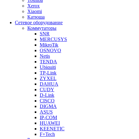
Toshiba
Xerox
Xiaomi
Катюша
Сетевое оборудование
Коммутаторы
SNR
MERCUSYS
MikroTik
OSNOVO
Netis
TENDA
Ubiquiti
TP-Link
ZYXEL
DAHUA
CUDY
D-Link
CISCO
DIGMA
ASUS
IP-COM
HUAWEI
KEENETIC
F+Tech