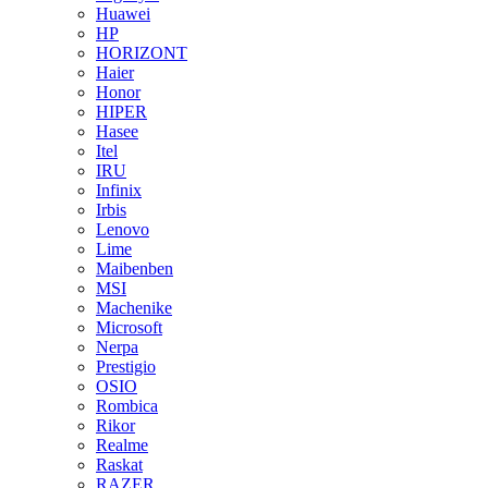
Huawei
HP
HORIZONT
Haier
Honor
HIPER
Hasee
Itel
IRU
Infinix
Irbis
Lenovo
Lime
Maibenben
MSI
Machenike
Microsoft
Nerpa
Prestigio
OSIO
Rombica
Rikor
Realme
Raskat
RAZER