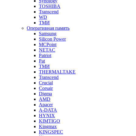
Synology
TOSHIBA
Transcend
WD
ТМИ
Оперативная память
Samsung
Silicon Power
MCPoint
NETAC
Patriot
Pat
ТМИ
THERMALTAKE
Transcend
Crucial
Corsair
Digma
AMD
Apacer
A-DATA
HYNIX
KIMTIGO
Kingmax
KINGSPEC