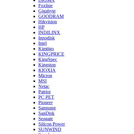
DIGMA
Foxline
Gigabyte
GOODRAM
Hikvision
HP
INDILINX
Innodisk
Intel
Kimtigo
KINGPRICE
KingSpec
Kingston
KIOXIA
Micron
MSI
Netac
Patriot
PC PET
Pioneer
Samsung
SanDisk
Seagate
Silicon Power
SUNWIND