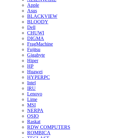
Apple
Asus
BLACKVIEW
BLOODY
Dell
CHUWI
DIGMA
FragMachine
Fujitsu
Gigabyte
Hiper
HP
Huawei
HYPERPC
Intel
IRU
Lenovo
Lime
MSI
NERPA
OSIO
Raskat
RDW COMPUTERS
ROMBICA