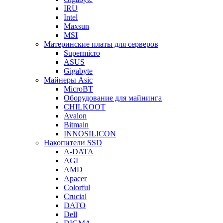
IRU
Intel
Maxsun
MSI
Материнские платы для серверов
Supermicro
ASUS
Gigabyte
Майнеры Asic
MicroBT
Оборудование для майнинга
CHILKOOT
Avalon
Bitmain
INNOSILICON
Накопители SSD
A-DATA
AGI
AMD
Apacer
Colorful
Crucial
DATO
Dell