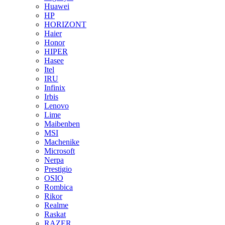
Huawei
HP
HORIZONT
Haier
Honor
HIPER
Hasee
Itel
IRU
Infinix
Irbis
Lenovo
Lime
Maibenben
MSI
Machenike
Microsoft
Nerpa
Prestigio
OSIO
Rombica
Rikor
Realme
Raskat
RAZER