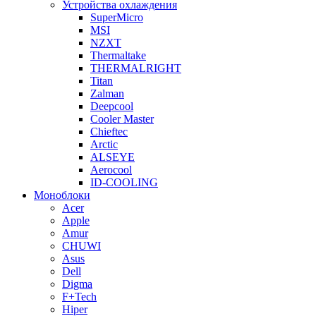
Устройства охлаждения
SuperMicro
MSI
NZXT
Thermaltake
THERMALRIGHT
Titan
Zalman
Deepcool
Cooler Master
Chieftec
Arctic
ALSEYE
Aerocool
ID-COOLING
Моноблоки
Acer
Apple
Amur
CHUWI
Asus
Dell
Digma
F+Tech
Hiper