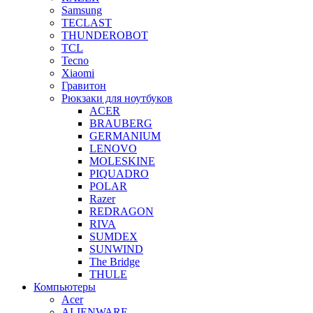
Samsung
TECLAST
THUNDEROBOT
TCL
Tecno
Xiaomi
Гравитон
Рюкзаки для ноутбуков
ACER
BRAUBERG
GERMANIUM
LENOVO
MOLESKINE
PIQUADRO
POLAR
Razer
REDRAGON
RIVA
SUMDEX
SUNWIND
The Bridge
THULE
Компьютеры
Acer
ALIENWARE