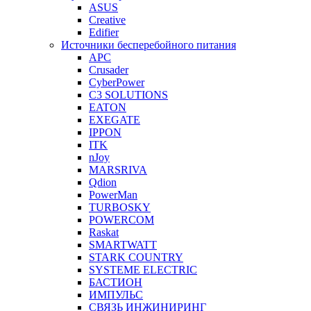
ASUS
Creative
Edifier
Источники бесперебойного питания
APC
Crusader
CyberPower
C3 SOLUTIONS
EATON
EXEGATE
IPPON
ITK
nJoy
MARSRIVA
Qdion
PowerMan
TURBOSKY
POWERCOM
Raskat
SMARTWATT
STARK COUNTRY
SYSTEME ELECTRIC
БАСТИОН
ИМПУЛЬС
СВЯЗЬ ИНЖИНИРИНГ