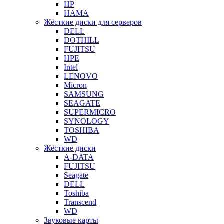
HP
HAMA
Жёсткие диски для серверов
DELL
DOTHILL
FUJITSU
HPE
Intel
LENOVO
Micron
SAMSUNG
SEAGATE
SUPERMICRO
SYNOLOGY
TOSHIBA
WD
Жёсткие диски
A-DATA
FUJITSU
Seagate
DELL
Toshiba
Transcend
WD
Звуковые карты