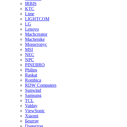
IRBIS
KTC
Lime
LIGHTCOM
LG
Lenovo
Machcreator
Machenike
Мониторус
MSI
NEC
NPC
PINEBRO
Philips
Raskat
Rombica
RDW Computers
Sunwind
Samsung
TCL
Valday
ViewSonic
Xiaomi
Бештау
Гравитон