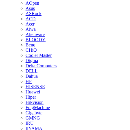
AOpen
Asus
ASRock
ACD
Acer
Aiwa
Alienware
BLOODY
Benq
CHiQ
Cooler Master
Digma
Delta Computers
DELL
Dahua
HP
HISENSE
Huawei
Hiper
Hikvision
FragMachine
Gigabyte
GMNG
IRU
IIYAMA