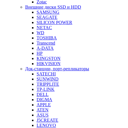
Zotac
Внешние диски SSD и HDD
SAMSUNG
SEAGATE
SILICON POWER
NETAC
WD
TOSHIBA
Transcend
A-DATA
HP
KINGSTON
HIKVISION
Док-станции, порт-репликаторы
SATECHI
SUNWIND
TRIPPLITE
TP-LINK
DELL
DIGMA
APPLE
ATEN
ASUS
J5CREATE
LENOVO