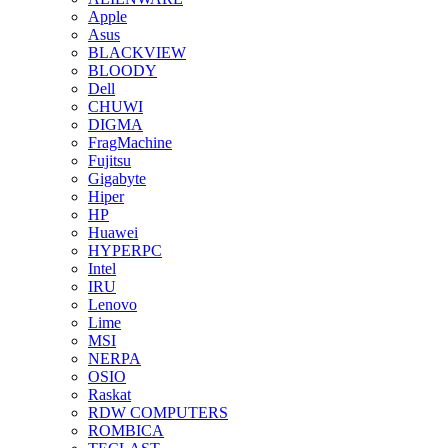
Apple
Asus
BLACKVIEW
BLOODY
Dell
CHUWI
DIGMA
FragMachine
Fujitsu
Gigabyte
Hiper
HP
Huawei
HYPERPC
Intel
IRU
Lenovo
Lime
MSI
NERPA
OSIO
Raskat
RDW COMPUTERS
ROMBICA