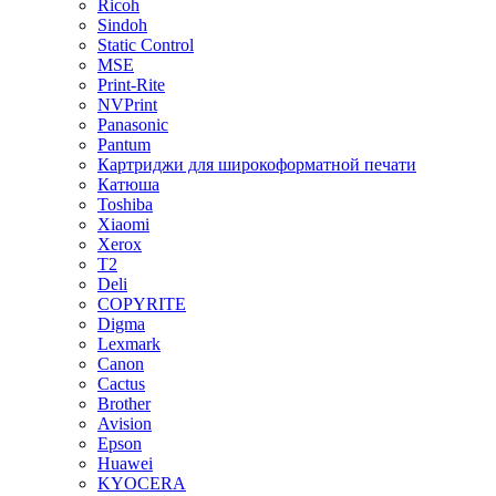
Ricoh
Sindoh
Static Control
MSE
Print-Rite
NVPrint
Panasonic
Pantum
Картриджи для широкоформатной печати
Катюша
Toshiba
Xiaomi
Xerox
T2
Deli
COPYRITE
Digma
Lexmark
Canon
Cactus
Brother
Avision
Epson
Huawei
KYOCERA