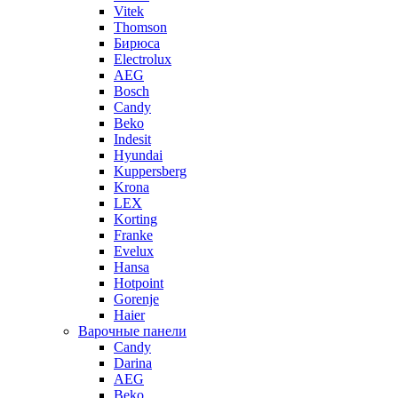
Vitek
Thomson
Бирюса
Electrolux
AEG
Bosch
Candy
Beko
Indesit
Hyundai
Kuppersberg
Krona
LEX
Korting
Franke
Evelux
Hansa
Hotpoint
Gorenje
Haier
Варочные панели
Candy
Darina
AEG
Beko