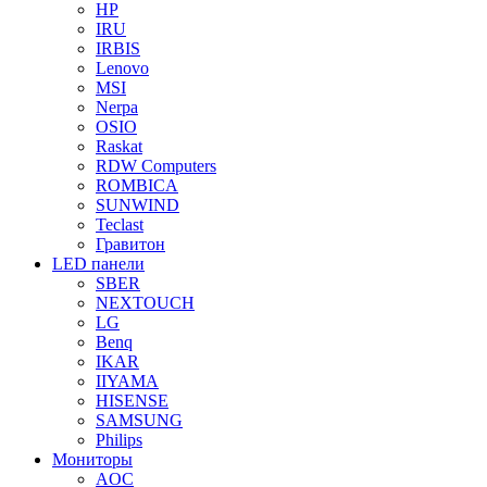
HP
IRU
IRBIS
Lenovo
MSI
Nerpa
OSIO
Raskat
RDW Computers
ROMBICA
SUNWIND
Teclast
Гравитон
LED панели
SBER
NEXTOUCH
LG
Benq
IKAR
IIYAMA
HISENSE
SAMSUNG
Philips
Мониторы
AOC