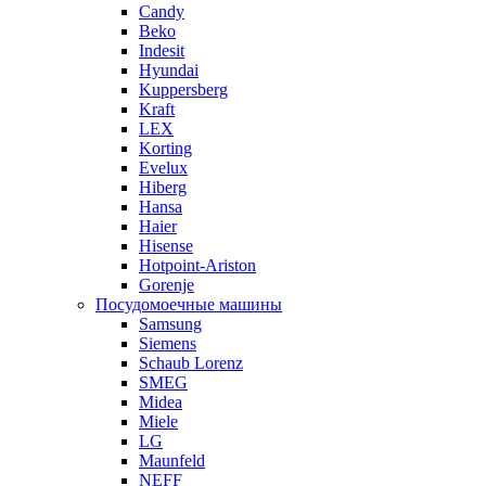
Candy
Beko
Indesit
Hyundai
Kuppersberg
Kraft
LEX
Korting
Evelux
Hiberg
Hansa
Haier
Hisense
Hotpoint-Ariston
Gorenje
Посудомоечные машины
Samsung
Siemens
Schaub Lorenz
SMEG
Midea
Miele
LG
Maunfeld
NEFF