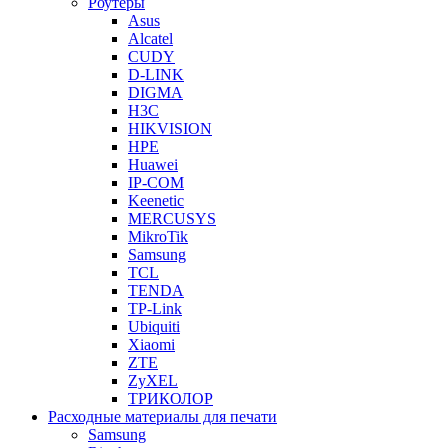
Роутеры
Asus
Alcatel
CUDY
D-LINK
DIGMA
H3C
HIKVISION
HPE
Huawei
IP-COM
Keenetic
MERCUSYS
MikroTik
Samsung
TCL
TENDA
TP-Link
Ubiquiti
Xiaomi
ZTE
ZyXEL
ТРИКОЛОР
Расходные материалы для печати
Samsung