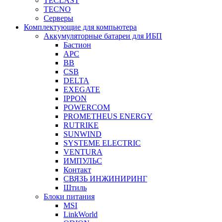
TECLAST
TECNO
Серверы
Комплектующие для компьютера
Аккумуляторные батареи для ИБП
Бастион
APC
BB
CSB
DELTA
EXEGATE
IPPON
POWERCOM
PROMETHEUS ENERGY
RUTRIKE
SUNWIND
SYSTEME ELECTRIC
VENTURA
ИМПУЛЬС
Контакт
СВЯЗЬ ИНЖИНИРИНГ
Штиль
Блоки питания
MSI
LinkWorld