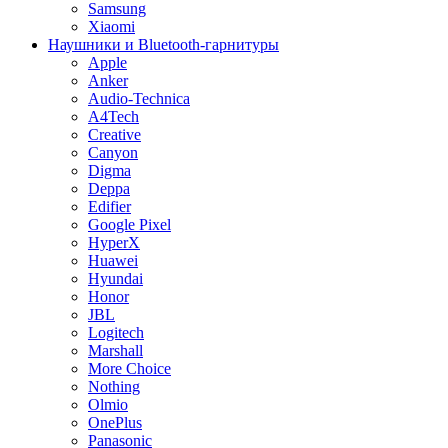
Samsung
Xiaomi
Наушники и Bluetooth-гарнитуры
Apple
Anker
Audio-Technica
A4Tech
Creative
Canyon
Digma
Deppa
Edifier
Google Pixel
HyperX
Huawei
Hyundai
Honor
JBL
Logitech
Marshall
More Choice
Nothing
Olmio
OnePlus
Panasonic