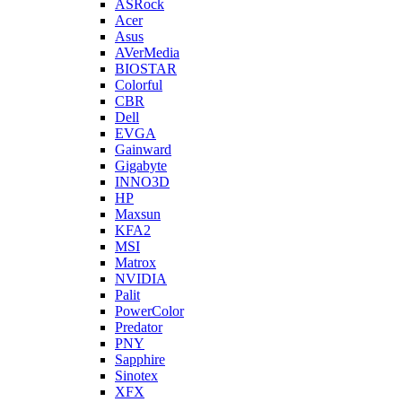
ASRock
Acer
Asus
AVerMedia
BIOSTAR
Colorful
CBR
Dell
EVGA
Gainward
Gigabyte
INNO3D
HP
Maxsun
KFA2
MSI
Matrox
NVIDIA
Palit
PowerColor
Predator
PNY
Sapphire
Sinotex
XFX