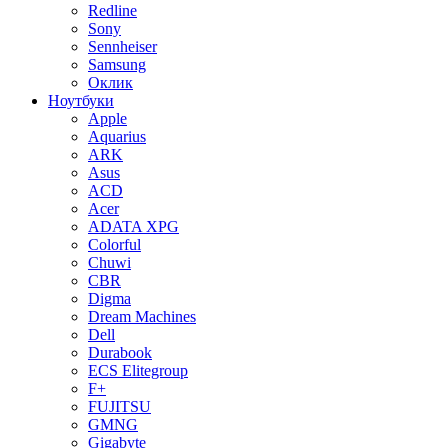
Redline
Sony
Sennheiser
Samsung
Оклик
Ноутбуки
Apple
Aquarius
ARK
Asus
ACD
Acer
ADATA XPG
Colorful
Chuwi
CBR
Digma
Dream Machines
Dell
Durabook
ECS Elitegroup
F+
FUJITSU
GMNG
Gigabyte