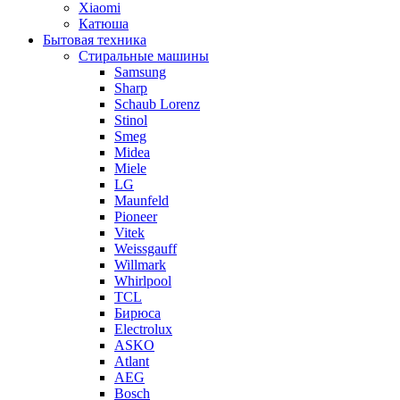
Xiaomi
Катюша
Бытовая техника
Стиральные машины
Samsung
Sharp
Schaub Lorenz
Stinol
Smeg
Midea
Miele
LG
Maunfeld
Pioneer
Vitek
Weissgauff
Willmark
Whirlpool
TCL
Бирюса
Electrolux
ASKO
Atlant
AEG
Bosch