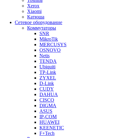
Toshiba
Xerox
Xiaomi
Катюша
Сетевое оборудование
Коммутаторы
SNR
MikroTik
MERCUSYS
OSNOVO
Netis
TENDA
Ubiquiti
TP-Link
ZYXEL
D-Link
CUDY
DAHUA
CISCO
DIGMA
ASUS
IP-COM
HUAWEI
KEENETIC
F+Tech