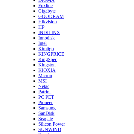
DIGMA
Foxline
Gigabyte
GOODRAM
Hikvision
HP
INDILINX
Innodisk
Intel
Kimtigo
KINGPRICE
KingSpec
Kingston
KIOXIA
Micron
MSI
Netac
Patriot
PC PET
Pioneer
Samsung
SanDisk
Seagate
Silicon Power
SUNWIND