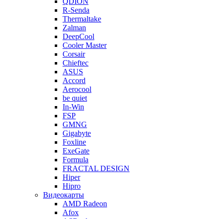
QDION
R-Senda
Thermaltake
Zalman
DeepCool
Cooler Master
Corsair
Chieftec
ASUS
Accord
Aerocool
be quiet
In-Win
FSP
GMNG
Gigabyte
Foxline
ExeGate
Formula
FRACTAL DESIGN
Hiper
Hipro
Видеокарты
AMD Radeon
Afox