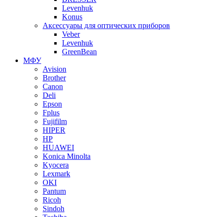
Levenhuk
Konus
Аксессуары для оптических приборов
Veber
Levenhuk
GreenBean
МФУ
Avision
Brother
Canon
Deli
Epson
Fplus
Fujifilm
HIPER
HP
HUAWEI
Konica Minolta
Kyocera
Lexmark
OKI
Pantum
Ricoh
Sindoh