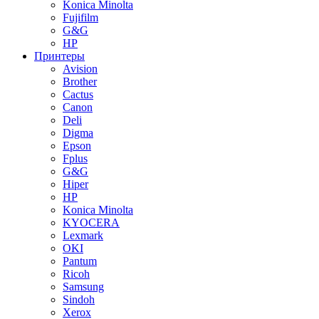
Konica Minolta
Fujifilm
G&G
HP
Принтеры
Avision
Brother
Cactus
Canon
Deli
Digma
Epson
Fplus
G&G
Hiper
HP
Konica Minolta
KYOCERA
Lexmark
OKI
Pantum
Ricoh
Samsung
Sindoh
Xerox