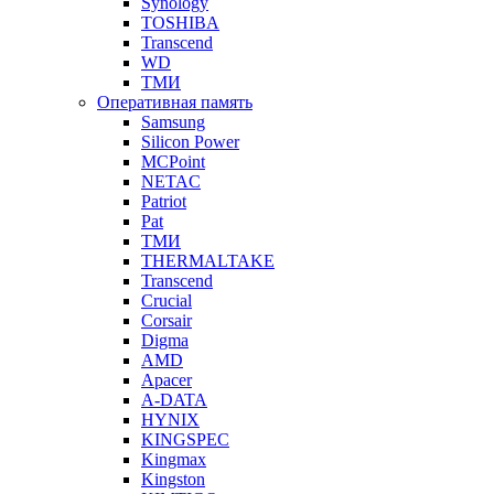
Synology
TOSHIBA
Transcend
WD
ТМИ
Оперативная память
Samsung
Silicon Power
MCPoint
NETAC
Patriot
Pat
ТМИ
THERMALTAKE
Transcend
Crucial
Corsair
Digma
AMD
Apacer
A-DATA
HYNIX
KINGSPEC
Kingmax
Kingston