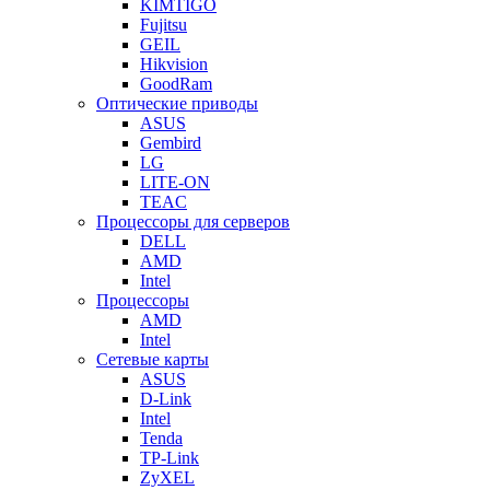
KIMTIGO
Fujitsu
GEIL
Hikvision
GoodRam
Оптические приводы
ASUS
Gembird
LG
LITE-ON
TEAC
Процессоры для серверов
DELL
AMD
Intel
Процессоры
AMD
Intel
Сетевые карты
ASUS
D-Link
Intel
Tenda
TP-Link
ZyXEL