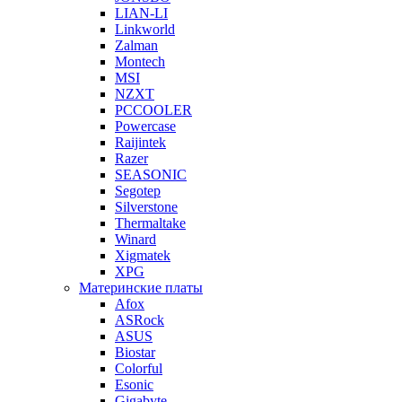
LIAN-LI
Linkworld
Zalman
Montech
MSI
NZXT
PCCOOLER
Powercase
Raijintek
Razer
SEASONIC
Segotep
Silverstone
Thermaltake
Winard
Xigmatek
XPG
Материнские платы
Afox
ASRock
ASUS
Biostar
Colorful
Esonic
Gigabyte