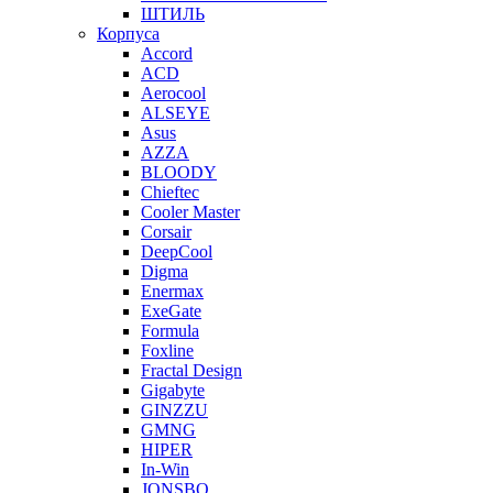
ШТИЛЬ
Корпуса
Accord
ACD
Aerocool
ALSEYE
Asus
AZZA
BLOODY
Chieftec
Cooler Master
Corsair
DeepCool
Digma
Enermax
ExeGate
Formula
Foxline
Fractal Design
Gigabyte
GINZZU
GMNG
HIPER
In-Win
JONSBO