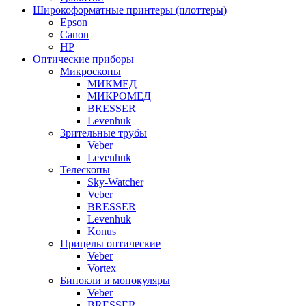
Широкоформатные принтеры (плоттеры)
Epson
Canon
HP
Оптические приборы
Микроскопы
МИКМЕД
МИКРОМЕД
BRESSER
Levenhuk
Зрительные трубы
Veber
Levenhuk
Телескопы
Sky-Watcher
Veber
BRESSER
Levenhuk
Konus
Прицелы оптические
Veber
Vortex
Бинокли и монокуляры
Veber
BRESSER