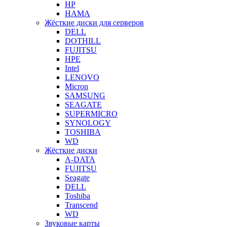
HP
HAMA
Жёсткие диски для серверов
DELL
DOTHILL
FUJITSU
HPE
Intel
LENOVO
Micron
SAMSUNG
SEAGATE
SUPERMICRO
SYNOLOGY
TOSHIBA
WD
Жёсткие диски
A-DATA
FUJITSU
Seagate
DELL
Toshiba
Transcend
WD
Звуковые карты