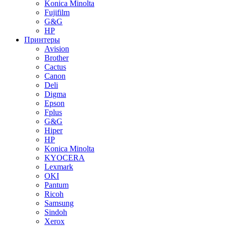
Konica Minolta
Fujifilm
G&G
HP
Принтеры
Avision
Brother
Cactus
Canon
Deli
Digma
Epson
Fplus
G&G
Hiper
HP
Konica Minolta
KYOCERA
Lexmark
OKI
Pantum
Ricoh
Samsung
Sindoh
Xerox