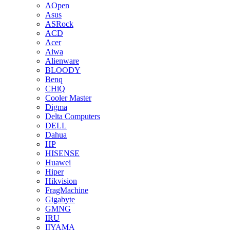
AOpen
Asus
ASRock
ACD
Acer
Aiwa
Alienware
BLOODY
Benq
CHiQ
Cooler Master
Digma
Delta Computers
DELL
Dahua
HP
HISENSE
Huawei
Hiper
Hikvision
FragMachine
Gigabyte
GMNG
IRU
IIYAMA