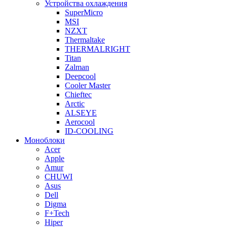
Устройства охлаждения
SuperMicro
MSI
NZXT
Thermaltake
THERMALRIGHT
Titan
Zalman
Deepcool
Cooler Master
Chieftec
Arctic
ALSEYE
Aerocool
ID-COOLING
Моноблоки
Acer
Apple
Amur
CHUWI
Asus
Dell
Digma
F+Tech
Hiper