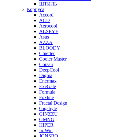
ШТИЛЬ
Корпуса
Accord
ACD
Aerocool
ALSEYE
Asus
AZZA
BLOODY
Chieftec
Cooler Master
Corsair
DeepCool
Digma
Enermax
ExeGate
Formula
Foxline
Fractal Design
Gigabyte
GINZZU
GMNG
HIPER
In-Win
JONSBO