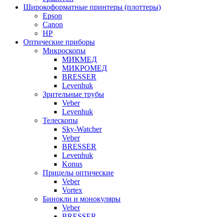
Широкоформатные принтеры (плоттеры)
Epson
Canon
HP
Оптические приборы
Микроскопы
МИКМЕД
МИКРОМЕД
BRESSER
Levenhuk
Зрительные трубы
Veber
Levenhuk
Телескопы
Sky-Watcher
Veber
BRESSER
Levenhuk
Konus
Прицелы оптические
Veber
Vortex
Бинокли и монокуляры
Veber
BRESSER