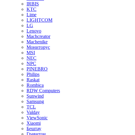
IRBIS
KTC
Lime
LIGHTCOM
LG
Lenovo
Machcreator
Machenike
Мониторус
MSI
NEC
NPC
PINEBRO
Philips
Raskat
Rombica
RDW Computers
Sunwind
Samsung
TCL
Valday
ViewSonic
Xiaomi
Бештау
Гравитон