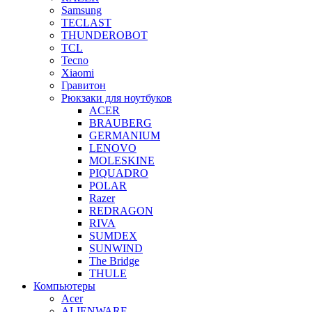
Samsung
TECLAST
THUNDEROBOT
TCL
Tecno
Xiaomi
Гравитон
Рюкзаки для ноутбуков
ACER
BRAUBERG
GERMANIUM
LENOVO
MOLESKINE
PIQUADRO
POLAR
Razer
REDRAGON
RIVA
SUMDEX
SUNWIND
The Bridge
THULE
Компьютеры
Acer
ALIENWARE