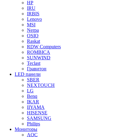
HP
IRU
IRBIS
Lenovo
MSI
Nerpa
OSIO
Raskat
RDW Computers
ROMBICA
SUNWIND
Teclast
Гравитон
LED панели
SBER
NEXTOUCH
LG
Benq
IKAR
IIYAMA
HISENSE
SAMSUNG
Philips
Мониторы
AOC