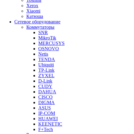
Toshiba
Xerox
Xiaomi
Катюша
Сетевое оборудование
Коммутаторы
SNR
MikroTik
MERCUSYS
OSNOVO
Netis
TENDA
Ubiquiti
TP-Link
ZYXEL
D-Link
CUDY
DAHUA
CISCO
DIGMA
ASUS
IP-COM
HUAWEI
KEENETIC
F+Tech