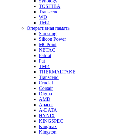
Synology
TOSHIBA
Transcend
WD
ТМИ
Оперативная память
Samsung
Silicon Power
MCPoint
NETAC
Patriot
Pat
ТМИ
THERMALTAKE
Transcend
Crucial
Corsair
Digma
AMD
Apacer
A-DATA
HYNIX
KINGSPEC
Kingmax
Kingston