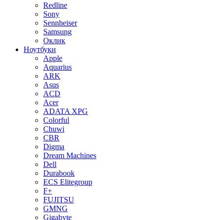
Redline
Sony
Sennheiser
Samsung
Оклик
Ноутбуки
Apple
Aquarius
ARK
Asus
ACD
Acer
ADATA XPG
Colorful
Chuwi
CBR
Digma
Dream Machines
Dell
Durabook
ECS Elitegroup
F+
FUJITSU
GMNG
Gigabyte