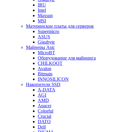
IRU
Intel
Maxsun
MSI
Материнские платы для серверов
Supermicro
ASUS
Gigabyte
Майнеры Asic
MicroBT
Оборудование для майнинга
CHILKOOT
Avalon
Bitmain
INNOSILICON
Накопители SSD
A-DATA
AGI
AMD
Apacer
Colorful
Crucial
DATO
Dell