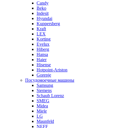
Candy
Beko
Indesit
Hyundai
Kuppersberg
Kraft
LEX
Korting
Evelux
Hiberg
Hansa
Haier
Hisense
Hotpoint-Ariston
Gorenje
Посудомоечные машины
Samsung
Siemens
Schaub Lorenz
SMEG
Midea
Miele
LG
Maunfeld
NEFF