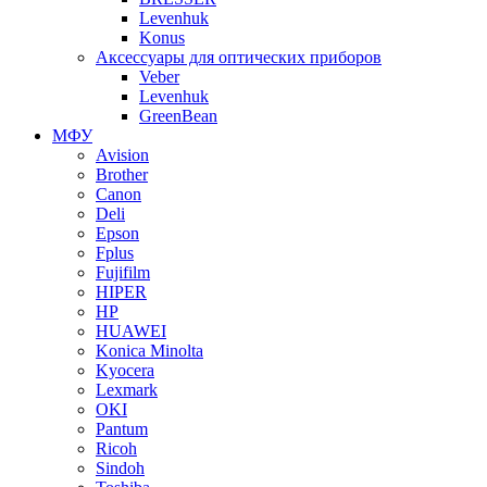
Levenhuk
Konus
Аксессуары для оптических приборов
Veber
Levenhuk
GreenBean
МФУ
Avision
Brother
Canon
Deli
Epson
Fplus
Fujifilm
HIPER
HP
HUAWEI
Konica Minolta
Kyocera
Lexmark
OKI
Pantum
Ricoh
Sindoh