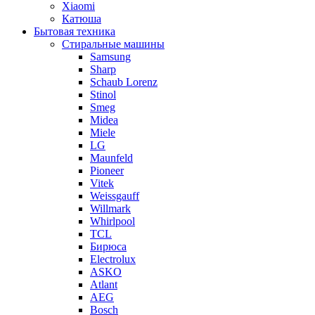
Xiaomi
Катюша
Бытовая техника
Стиральные машины
Samsung
Sharp
Schaub Lorenz
Stinol
Smeg
Midea
Miele
LG
Maunfeld
Pioneer
Vitek
Weissgauff
Willmark
Whirlpool
TCL
Бирюса
Electrolux
ASKO
Atlant
AEG
Bosch