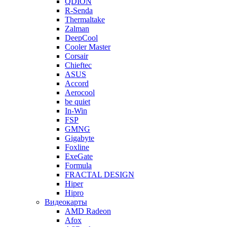
QDION
R-Senda
Thermaltake
Zalman
DeepCool
Cooler Master
Corsair
Chieftec
ASUS
Accord
Aerocool
be quiet
In-Win
FSP
GMNG
Gigabyte
Foxline
ExeGate
Formula
FRACTAL DESIGN
Hiper
Hipro
Видеокарты
AMD Radeon
Afox