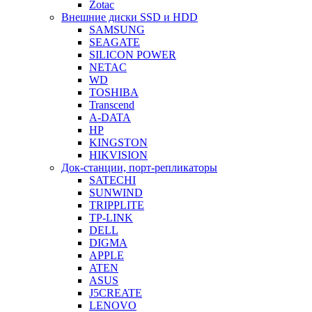
Zotac
Внешние диски SSD и HDD
SAMSUNG
SEAGATE
SILICON POWER
NETAC
WD
TOSHIBA
Transcend
A-DATA
HP
KINGSTON
HIKVISION
Док-станции, порт-репликаторы
SATECHI
SUNWIND
TRIPPLITE
TP-LINK
DELL
DIGMA
APPLE
ATEN
ASUS
J5CREATE
LENOVO