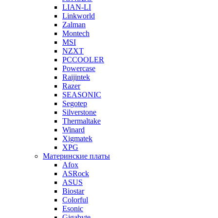
LIAN-LI
Linkworld
Zalman
Montech
MSI
NZXT
PCCOOLER
Powercase
Raijintek
Razer
SEASONIC
Segotep
Silverstone
Thermaltake
Winard
Xigmatek
XPG
Материнские платы
Afox
ASRock
ASUS
Biostar
Colorful
Esonic
Gigabyte