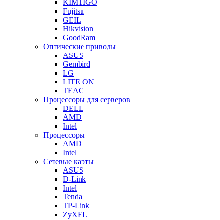
KIMTIGO
Fujitsu
GEIL
Hikvision
GoodRam
Оптические приводы
ASUS
Gembird
LG
LITE-ON
TEAC
Процессоры для серверов
DELL
AMD
Intel
Процессоры
AMD
Intel
Сетевые карты
ASUS
D-Link
Intel
Tenda
TP-Link
ZyXEL