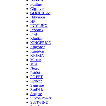
DIGMA
Foxline
Gigabyte
GOODRAM
Hikvision
HP
INDILINX
Innodisk
Intel
Kimtigo
KINGPRICE
KingSpec
Kingston
KIOXIA
Micron
MSI
Netac
Patriot
PC PET
Pioneer
Samsung
SanDisk
Seagate
Silicon Power
SUNWIND