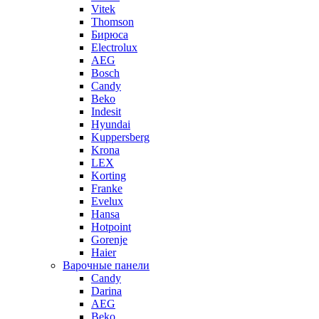
Vitek
Thomson
Бирюса
Electrolux
AEG
Bosch
Candy
Beko
Indesit
Hyundai
Kuppersberg
Krona
LEX
Korting
Franke
Evelux
Hansa
Hotpoint
Gorenje
Haier
Варочные панели
Candy
Darina
AEG
Beko