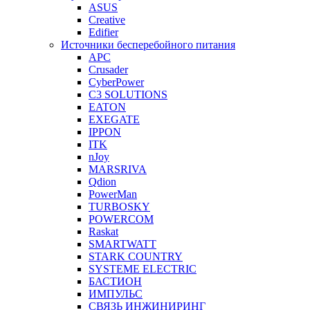
ASUS
Creative
Edifier
Источники бесперебойного питания
APC
Crusader
CyberPower
C3 SOLUTIONS
EATON
EXEGATE
IPPON
ITK
nJoy
MARSRIVA
Qdion
PowerMan
TURBOSKY
POWERCOM
Raskat
SMARTWATT
STARK COUNTRY
SYSTEME ELECTRIC
БАСТИОН
ИМПУЛЬС
СВЯЗЬ ИНЖИНИРИНГ