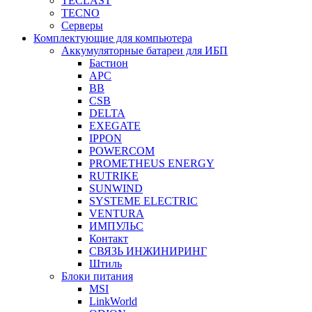
TECLAST
TECNO
Серверы
Комплектующие для компьютера
Аккумуляторные батареи для ИБП
Бастион
APC
BB
CSB
DELTA
EXEGATE
IPPON
POWERCOM
PROMETHEUS ENERGY
RUTRIKE
SUNWIND
SYSTEME ELECTRIC
VENTURA
ИМПУЛЬС
Контакт
СВЯЗЬ ИНЖИНИРИНГ
Штиль
Блоки питания
MSI
LinkWorld