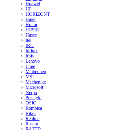
Huawei
HP
HORIZONT
Haier
Honor
HIPER
Hasee
Itel
IRU
Infinix
Irbis
Lenovo
Lime
Maibenben
MSI
Machenike
Microsoft
Nerpa
Prestigio
OSIO
Rombica
Rikor
Realme
Raskat
RAZER