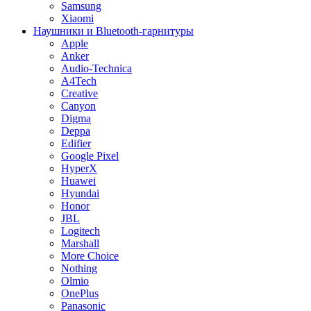
Samsung
Xiaomi
Наушники и Bluetooth-гарнитуры
Apple
Anker
Audio-Technica
A4Tech
Creative
Canyon
Digma
Deppa
Edifier
Google Pixel
HyperX
Huawei
Hyundai
Honor
JBL
Logitech
Marshall
More Choice
Nothing
Olmio
OnePlus
Panasonic