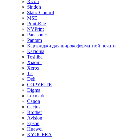
Ricoh
Sindoh
Static Control
MSE
Print-Rite
NVPrint
Panasonic
Pantum
Картриджи для широкоформатной печати
Катюша
Toshiba
Xiaomi
Xerox
T2
Deli
COPYRITE
Digma
Lexmark
Canon
Cactus
Brother
Avision
Epson
Huawei
KYOCERA