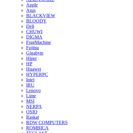
Apple
Asus
BLACKVIEW
BLOODY
Dell
CHUWI
DIGMA
FragMachine
Fujitsu
Gigabyte
Hiper
HP
Huawei
HYPERPC
Intel
IRU
Lenovo
Lime
MSI
NERPA
OSIO
Raskat
RDW COMPUTERS
ROMBICA