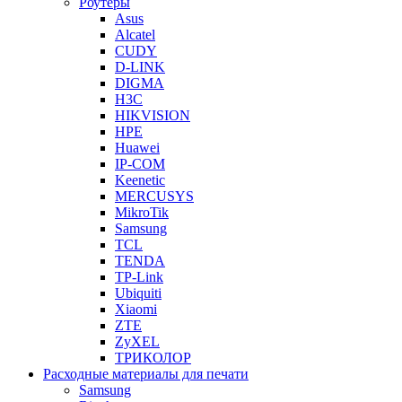
Роутеры
Asus
Alcatel
CUDY
D-LINK
DIGMA
H3C
HIKVISION
HPE
Huawei
IP-COM
Keenetic
MERCUSYS
MikroTik
Samsung
TCL
TENDA
TP-Link
Ubiquiti
Xiaomi
ZTE
ZyXEL
ТРИКОЛОР
Расходные материалы для печати
Samsung