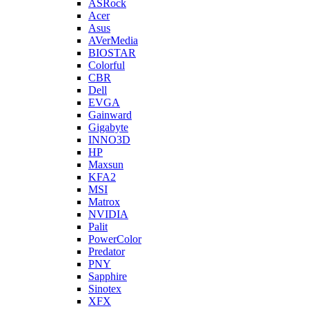
ASRock
Acer
Asus
AVerMedia
BIOSTAR
Colorful
CBR
Dell
EVGA
Gainward
Gigabyte
INNO3D
HP
Maxsun
KFA2
MSI
Matrox
NVIDIA
Palit
PowerColor
Predator
PNY
Sapphire
Sinotex
XFX