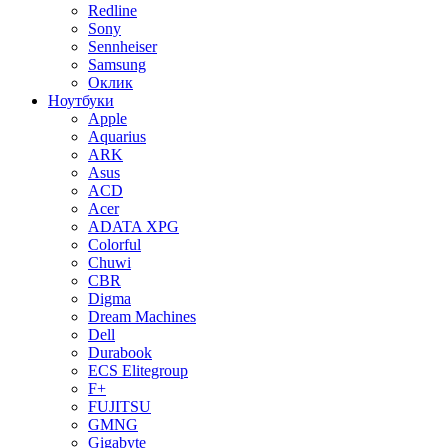
Redline
Sony
Sennheiser
Samsung
Оклик
Ноутбуки
Apple
Aquarius
ARK
Asus
ACD
Acer
ADATA XPG
Colorful
Chuwi
CBR
Digma
Dream Machines
Dell
Durabook
ECS Elitegroup
F+
FUJITSU
GMNG
Gigabyte