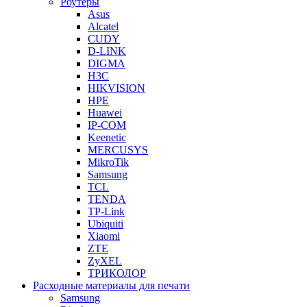
Роутеры
Asus
Alcatel
CUDY
D-LINK
DIGMA
H3C
HIKVISION
HPE
Huawei
IP-COM
Keenetic
MERCUSYS
MikroTik
Samsung
TCL
TENDA
TP-Link
Ubiquiti
Xiaomi
ZTE
ZyXEL
ТРИКОЛОР
Расходные материалы для печати
Samsung