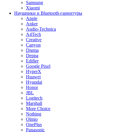
Samsung
Xiaomi
Наушники и Bluetooth-гарнитуры
Apple
Anker
Audio-Technica
A4Tech
Creative
Canyon
Digma
Deppa
Edifier
Google Pixel
HyperX
Huawei
Hyundai
Honor
JBL
Logitech
Marshall
More Choice
Nothing
Olmio
OnePlus
Panasonic