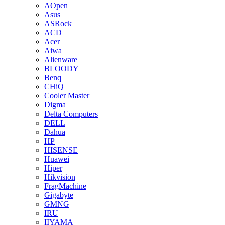
AOpen
Asus
ASRock
ACD
Acer
Aiwa
Alienware
BLOODY
Benq
CHiQ
Cooler Master
Digma
Delta Computers
DELL
Dahua
HP
HISENSE
Huawei
Hiper
Hikvision
FragMachine
Gigabyte
GMNG
IRU
IIYAMA