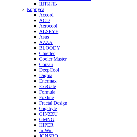
ШТИЛЬ
Корпуса
Accord
ACD
Aerocool
ALSEYE
Asus
AZZA
BLOODY
Chieftec
Cooler Master
Corsair
DeepCool
Digma
Enermax
ExeGate
Formula
Foxline
Fractal Design
Gigabyte
GINZZU
GMNG
HIPER
In-Win
JONSBO