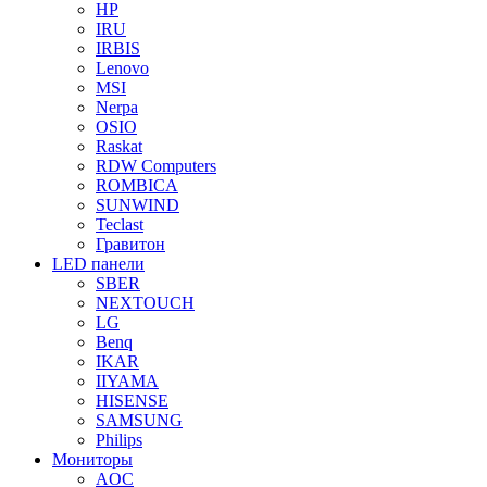
HP
IRU
IRBIS
Lenovo
MSI
Nerpa
OSIO
Raskat
RDW Computers
ROMBICA
SUNWIND
Teclast
Гравитон
LED панели
SBER
NEXTOUCH
LG
Benq
IKAR
IIYAMA
HISENSE
SAMSUNG
Philips
Мониторы
AOC