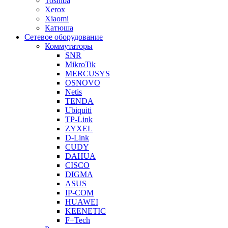
Toshiba
Xerox
Xiaomi
Катюша
Сетевое оборудование
Коммутаторы
SNR
MikroTik
MERCUSYS
OSNOVO
Netis
TENDA
Ubiquiti
TP-Link
ZYXEL
D-Link
CUDY
DAHUA
CISCO
DIGMA
ASUS
IP-COM
HUAWEI
KEENETIC
F+Tech