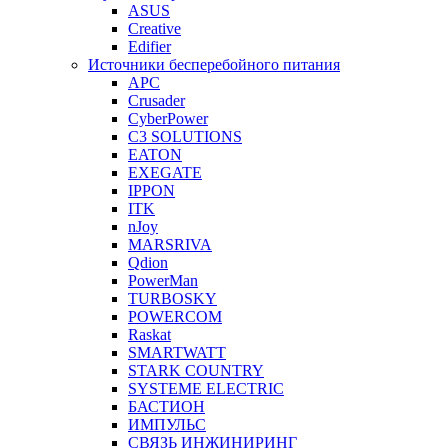
ASUS
Creative
Edifier
Источники бесперебойного питания
APC
Crusader
CyberPower
C3 SOLUTIONS
EATON
EXEGATE
IPPON
ITK
nJoy
MARSRIVA
Qdion
PowerMan
TURBOSKY
POWERCOM
Raskat
SMARTWATT
STARK COUNTRY
SYSTEME ELECTRIC
БАСТИОН
ИМПУЛЬС
СВЯЗЬ ИНЖИНИРИНГ