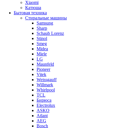
Xiaomi
Катюша
Бытовая техника
Стиральные машины
Samsung
Sharp
Schaub Lorenz
Stinol
Smeg
Midea
Miele
LG
Maunfeld
Pioneer
Vitek
Weissgauff
Willmark
Whirlpool
TCL
Бирюса
Electrolux
ASKO
Atlant
AEG
Bosch