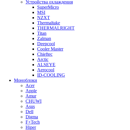
Устройства охлаждения
SuperMicro
MSI
NZXT
Thermaltake
THERMALRIGHT
Titan
Zalman
Deepcool
Cooler Master
Chieftec
Arctic
ALSEYE
Aerocool
ID-COOLING
Моноблоки
Acer
Apple
Amur
CHUWI
Asus
Dell
Digma
F+Tech
Hiper