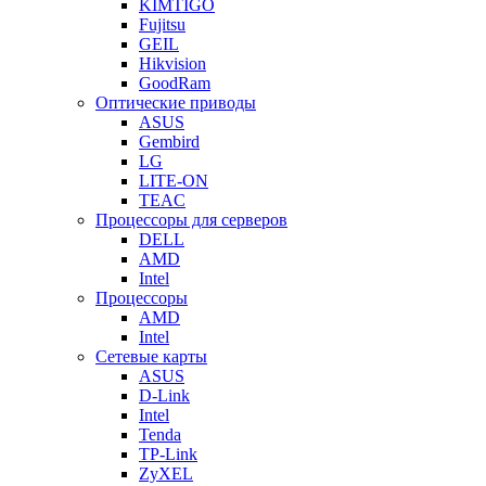
KIMTIGO
Fujitsu
GEIL
Hikvision
GoodRam
Оптические приводы
ASUS
Gembird
LG
LITE-ON
TEAC
Процессоры для серверов
DELL
AMD
Intel
Процессоры
AMD
Intel
Сетевые карты
ASUS
D-Link
Intel
Tenda
TP-Link
ZyXEL