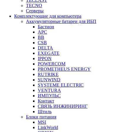
TECLAST
TECNO
Серверы
Комплектующие для компьютера
Аккумуляторные батареи для ИБП
Бастион
APC
BB
CSB
DELTA
EXEGATE
IPPON
POWERCOM
PROMETHEUS ENERGY
RUTRIKE
SUNWIND
SYSTEME ELECTRIC
VENTURA
ИМПУЛЬС
Контакт
СВЯЗЬ ИНЖИНИРИНГ
Штиль
Блоки питания
MSI
LinkWorld