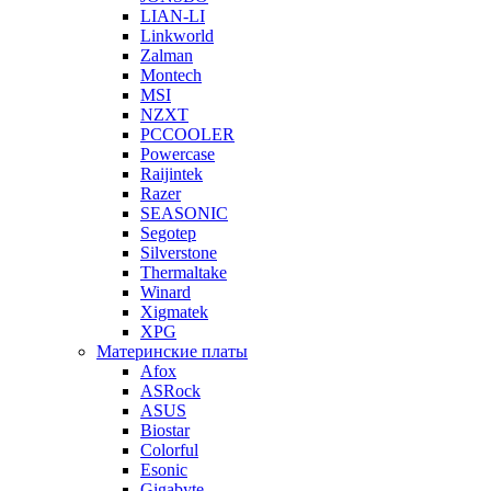
LIAN-LI
Linkworld
Zalman
Montech
MSI
NZXT
PCCOOLER
Powercase
Raijintek
Razer
SEASONIC
Segotep
Silverstone
Thermaltake
Winard
Xigmatek
XPG
Материнские платы
Afox
ASRock
ASUS
Biostar
Colorful
Esonic
Gigabyte