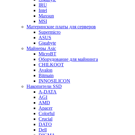
IRU
Intel
Maxsun
MSI
Материнские платы для серверов
Supermicro
ASUS
Gigabyte
Майнеры Asic
MicroBT
Оборудование для майнинга
CHILKOOT
Avalon
Bitmain
INNOSILICON
Накопители SSD
A-DATA
AGI
AMD
Apacer
Colorful
Crucial
DATO
Dell