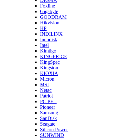
DIGMA
Foxline
Gigabyte
GOODRAM
Hikvision
HP
INDILINX
Innodisk
Intel
Kimtigo
KINGPRICE
KingSpec
Kingston
KIOXIA
Micron
MSI
Netac
Patriot
PC PET
Pioneer
Samsung
SanDisk
Seagate
Silicon Power
SUNWIND