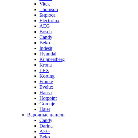
Vitek
Thomson
Бирюса
Electrolux
AEG
Bosch
Candy
Beko
Indesit
Hyundai
Kuppersberg
Krona
LEX
Korting
Franke
Evelux
Hansa
Hotpoint
Gorenje
Haier
Варочные панели
Candy
Darina
AEG
Beko