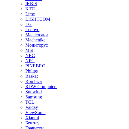
IRBIS
KTC
Lime
LIGHTCOM
LG
Lenovo
Machcreator
Machenike
Мониторус
MSI
NEC
NPC
PINEBRO
Philips
Raskat
Rombica
RDW Computers
Sunwind
Samsung
TCL
Valday
ViewSonic
Xiaomi
Бештау
Гравитон