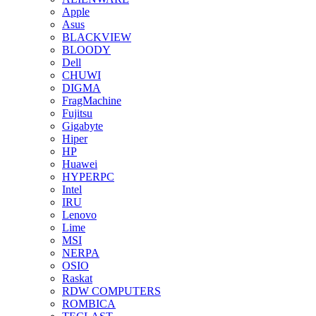
Apple
Asus
BLACKVIEW
BLOODY
Dell
CHUWI
DIGMA
FragMachine
Fujitsu
Gigabyte
Hiper
HP
Huawei
HYPERPC
Intel
IRU
Lenovo
Lime
MSI
NERPA
OSIO
Raskat
RDW COMPUTERS
ROMBICA