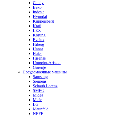
Candy
Beko
Indesit
Hyundai
Kuppersberg
Kraft
LEX
Korting
Evelux
Hiberg
Hansa
Haier
Hisense
Hotpoint-Ariston
Gorenje
Посудомоечные машины
Samsung
Siemens
Schaub Lorenz
SMEG
Midea
Miele
LG
Maunfeld
NEFF