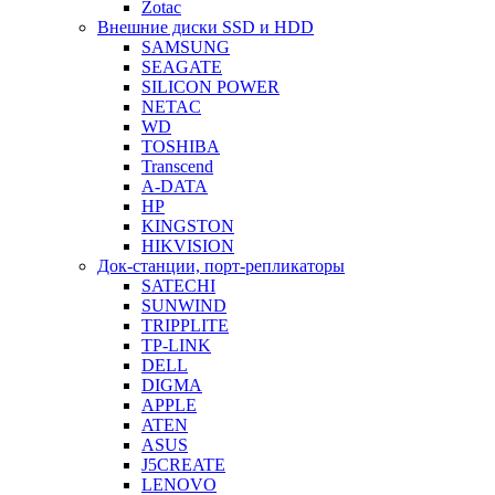
Zotac
Внешние диски SSD и HDD
SAMSUNG
SEAGATE
SILICON POWER
NETAC
WD
TOSHIBA
Transcend
A-DATA
HP
KINGSTON
HIKVISION
Док-станции, порт-репликаторы
SATECHI
SUNWIND
TRIPPLITE
TP-LINK
DELL
DIGMA
APPLE
ATEN
ASUS
J5CREATE
LENOVO