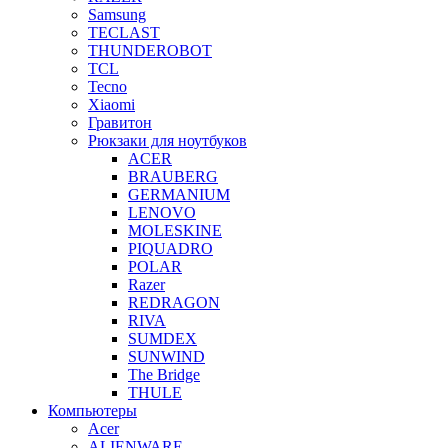
Samsung
TECLAST
THUNDEROBOT
TCL
Tecno
Xiaomi
Гравитон
Рюкзаки для ноутбуков
ACER
BRAUBERG
GERMANIUM
LENOVO
MOLESKINE
PIQUADRO
POLAR
Razer
REDRAGON
RIVA
SUMDEX
SUNWIND
The Bridge
THULE
Компьютеры
Acer
ALIENWARE