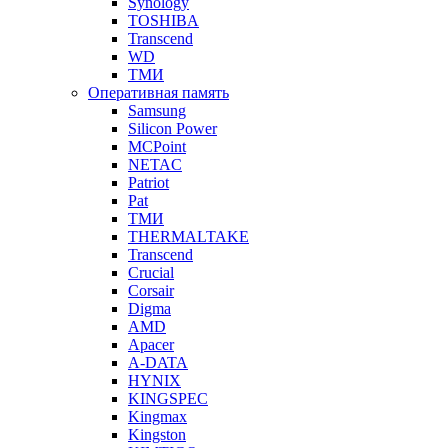
Synology
TOSHIBA
Transcend
WD
ТМИ
Оперативная память
Samsung
Silicon Power
MCPoint
NETAC
Patriot
Pat
ТМИ
THERMALTAKE
Transcend
Crucial
Corsair
Digma
AMD
Apacer
A-DATA
HYNIX
KINGSPEC
Kingmax
Kingston