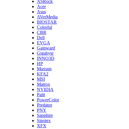
ASRock
Acer
Asus
AVerMedia
BIOSTAR
Colorful
CBR
Dell
EVGA
Gainward
Gigabyte
INNO3D
HP
Maxsun
KFA2
MSI
Matrox
NVIDIA
Palit
PowerColor
Predator
PNY
Sapphire
Sinotex
XFX