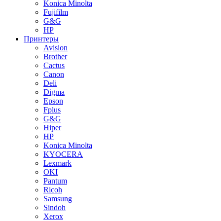
Konica Minolta
Fujifilm
G&G
HP
Принтеры
Avision
Brother
Cactus
Canon
Deli
Digma
Epson
Fplus
G&G
Hiper
HP
Konica Minolta
KYOCERA
Lexmark
OKI
Pantum
Ricoh
Samsung
Sindoh
Xerox