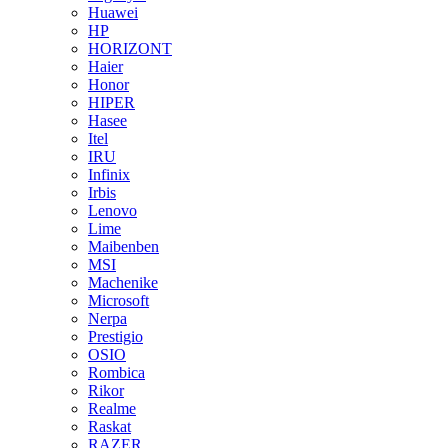
Huawei
HP
HORIZONT
Haier
Honor
HIPER
Hasee
Itel
IRU
Infinix
Irbis
Lenovo
Lime
Maibenben
MSI
Machenike
Microsoft
Nerpa
Prestigio
OSIO
Rombica
Rikor
Realme
Raskat
RAZER