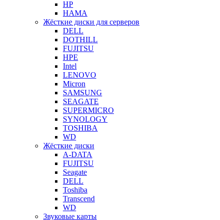
HP
HAMA
Жёсткие диски для серверов
DELL
DOTHILL
FUJITSU
HPE
Intel
LENOVO
Micron
SAMSUNG
SEAGATE
SUPERMICRO
SYNOLOGY
TOSHIBA
WD
Жёсткие диски
A-DATA
FUJITSU
Seagate
DELL
Toshiba
Transcend
WD
Звуковые карты