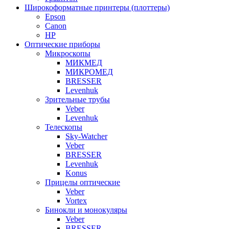
Широкоформатные принтеры (плоттеры)
Epson
Canon
HP
Оптические приборы
Микроскопы
МИКМЕД
МИКРОМЕД
BRESSER
Levenhuk
Зрительные трубы
Veber
Levenhuk
Телескопы
Sky-Watcher
Veber
BRESSER
Levenhuk
Konus
Прицелы оптические
Veber
Vortex
Бинокли и монокуляры
Veber
BRESSER