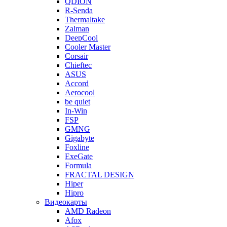
QDION
R-Senda
Thermaltake
Zalman
DeepCool
Cooler Master
Corsair
Chieftec
ASUS
Accord
Aerocool
be quiet
In-Win
FSP
GMNG
Gigabyte
Foxline
ExeGate
Formula
FRACTAL DESIGN
Hiper
Hipro
Видеокарты
AMD Radeon
Afox