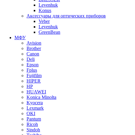
Levenhuk
Konus
Аксессуары для оптических приборов
Veber
Levenhuk
GreenBean
МФУ
Avision
Brother
Canon
Deli
Epson
Fplus
Fujifilm
HIPER
HP
HUAWEI
Konica Minolta
Kyocera
Lexmark
OKI
Pantum
Ricoh
Sindoh