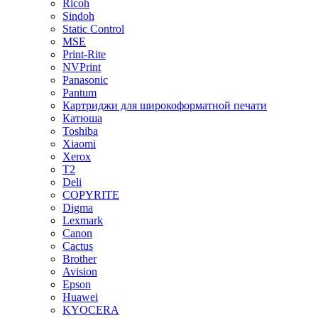
Ricoh
Sindoh
Static Control
MSE
Print-Rite
NVPrint
Panasonic
Pantum
Картриджи для широкоформатной печати
Катюша
Toshiba
Xiaomi
Xerox
T2
Deli
COPYRITE
Digma
Lexmark
Canon
Cactus
Brother
Avision
Epson
Huawei
KYOCERA