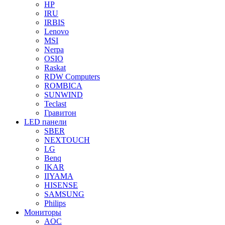
HP
IRU
IRBIS
Lenovo
MSI
Nerpa
OSIO
Raskat
RDW Computers
ROMBICA
SUNWIND
Teclast
Гравитон
LED панели
SBER
NEXTOUCH
LG
Benq
IKAR
IIYAMA
HISENSE
SAMSUNG
Philips
Мониторы
AOC