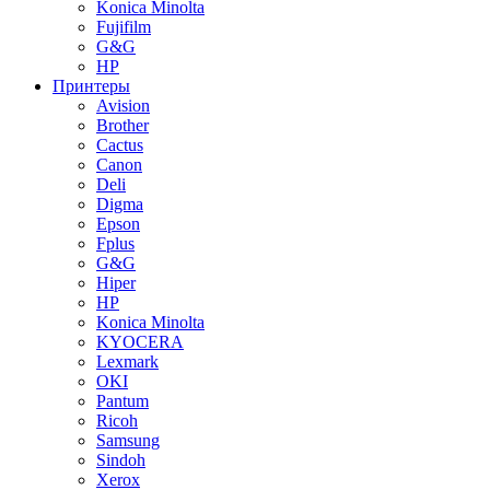
Konica Minolta
Fujifilm
G&G
HP
Принтеры
Avision
Brother
Cactus
Canon
Deli
Digma
Epson
Fplus
G&G
Hiper
HP
Konica Minolta
KYOCERA
Lexmark
OKI
Pantum
Ricoh
Samsung
Sindoh
Xerox