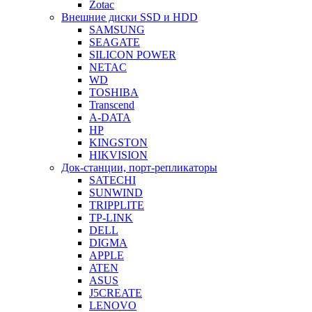
Zotac
Внешние диски SSD и HDD
SAMSUNG
SEAGATE
SILICON POWER
NETAC
WD
TOSHIBA
Transcend
A-DATA
HP
KINGSTON
HIKVISION
Док-станции, порт-репликаторы
SATECHI
SUNWIND
TRIPPLITE
TP-LINK
DELL
DIGMA
APPLE
ATEN
ASUS
J5CREATE
LENOVO