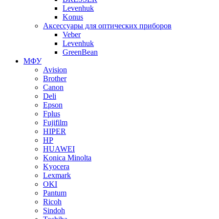
Levenhuk
Konus
Аксессуары для оптических приборов
Veber
Levenhuk
GreenBean
МФУ
Avision
Brother
Canon
Deli
Epson
Fplus
Fujifilm
HIPER
HP
HUAWEI
Konica Minolta
Kyocera
Lexmark
OKI
Pantum
Ricoh
Sindoh