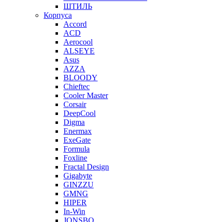
ШТИЛЬ
Корпуса
Accord
ACD
Aerocool
ALSEYE
Asus
AZZA
BLOODY
Chieftec
Cooler Master
Corsair
DeepCool
Digma
Enermax
ExeGate
Formula
Foxline
Fractal Design
Gigabyte
GINZZU
GMNG
HIPER
In-Win
JONSBO