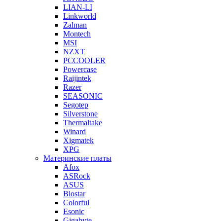
LIAN-LI
Linkworld
Zalman
Montech
MSI
NZXT
PCCOOLER
Powercase
Raijintek
Razer
SEASONIC
Segotep
Silverstone
Thermaltake
Winard
Xigmatek
XPG
Материнские платы
Afox
ASRock
ASUS
Biostar
Colorful
Esonic
Gigabyte