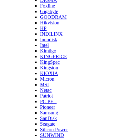
DIGMA
Foxline
Gigabyte
GOODRAM
Hikvision
HP
INDILINX
Innodisk
Intel
Kimtigo
KINGPRICE
KingSpec
Kingston
KIOXIA
Micron
MSI
Netac
Patriot
PC PET
Pioneer
Samsung
SanDisk
Seagate
Silicon Power
SUNWIND