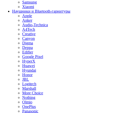
Samsung
Xiaomi
Наушники и Bluetooth-гарнитуры
Apple
Anker
Audio-Technica
A4Tech
Creative
Canyon
Digma
Deppa
Edifier
Google Pixel
HyperX
Huawei
Hyundai
Honor
JBL
Logitech
Marshall
More Choice
Nothing
Olmio
OnePlus
Panasonic