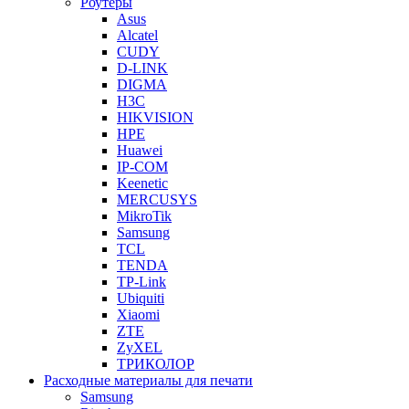
Роутеры
Asus
Alcatel
CUDY
D-LINK
DIGMA
H3C
HIKVISION
HPE
Huawei
IP-COM
Keenetic
MERCUSYS
MikroTik
Samsung
TCL
TENDA
TP-Link
Ubiquiti
Xiaomi
ZTE
ZyXEL
ТРИКОЛОР
Расходные материалы для печати
Samsung