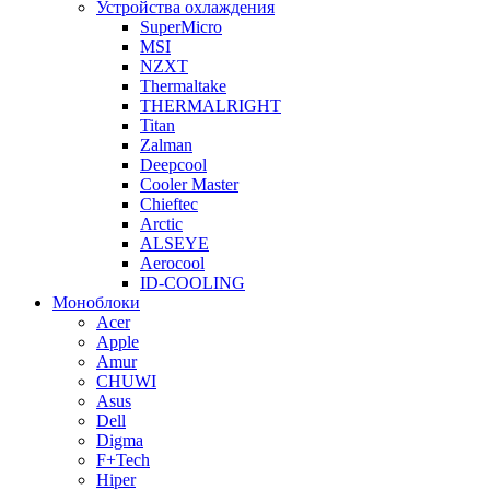
Устройства охлаждения
SuperMicro
MSI
NZXT
Thermaltake
THERMALRIGHT
Titan
Zalman
Deepcool
Cooler Master
Chieftec
Arctic
ALSEYE
Aerocool
ID-COOLING
Моноблоки
Acer
Apple
Amur
CHUWI
Asus
Dell
Digma
F+Tech
Hiper