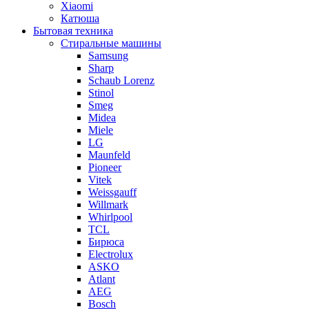
Xiaomi
Катюша
Бытовая техника
Стиральные машины
Samsung
Sharp
Schaub Lorenz
Stinol
Smeg
Midea
Miele
LG
Maunfeld
Pioneer
Vitek
Weissgauff
Willmark
Whirlpool
TCL
Бирюса
Electrolux
ASKO
Atlant
AEG
Bosch