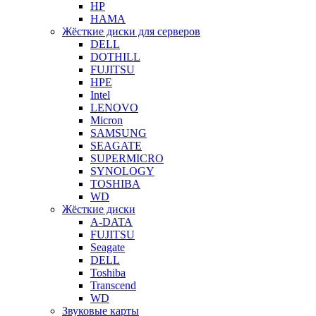
HP
HAMA
Жёсткие диски для серверов
DELL
DOTHILL
FUJITSU
HPE
Intel
LENOVO
Micron
SAMSUNG
SEAGATE
SUPERMICRO
SYNOLOGY
TOSHIBA
WD
Жёсткие диски
A-DATA
FUJITSU
Seagate
DELL
Toshiba
Transcend
WD
Звуковые карты