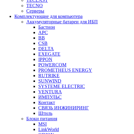
TECLAST
TECNO
Серверы
Комплектующие для компьютера
Аккумуляторные батареи для ИБП
Бастион
APC
BB
CSB
DELTA
EXEGATE
IPPON
POWERCOM
PROMETHEUS ENERGY
RUTRIKE
SUNWIND
SYSTEME ELECTRIC
VENTURA
ИМПУЛЬС
Контакт
СВЯЗЬ ИНЖИНИРИНГ
Штиль
Блоки питания
MSI
LinkWorld