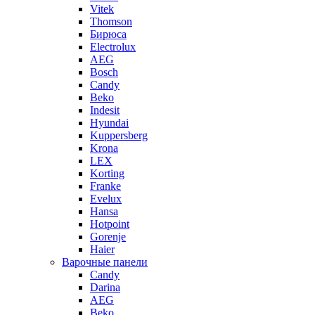
Vitek
Thomson
Бирюса
Electrolux
AEG
Bosch
Candy
Beko
Indesit
Hyundai
Kuppersberg
Krona
LEX
Korting
Franke
Evelux
Hansa
Hotpoint
Gorenje
Haier
Варочные панели
Candy
Darina
AEG
Beko