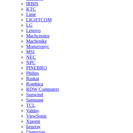
IRBIS
KTC
Lime
LIGHTCOM
LG
Lenovo
Machcreator
Machenike
Мониторус
MSI
NEC
NPC
PINEBRO
Philips
Raskat
Rombica
RDW Computers
Sunwind
Samsung
TCL
Valday
ViewSonic
Xiaomi
Бештау
Гравитон