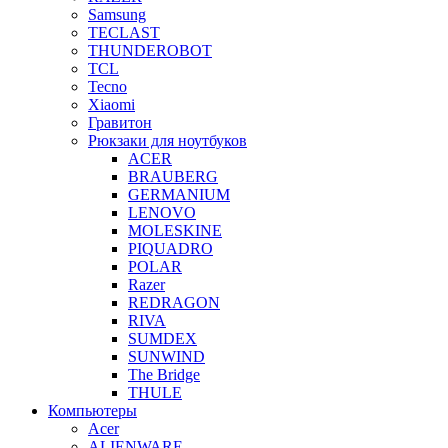
Samsung
TECLAST
THUNDEROBOT
TCL
Tecno
Xiaomi
Гравитон
Рюкзаки для ноутбуков
ACER
BRAUBERG
GERMANIUM
LENOVO
MOLESKINE
PIQUADRO
POLAR
Razer
REDRAGON
RIVA
SUMDEX
SUNWIND
The Bridge
THULE
Компьютеры
Acer
ALIENWARE