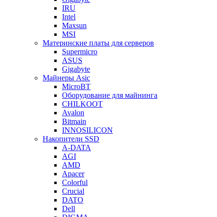
IRU
Intel
Maxsun
MSI
Материнские платы для серверов
Supermicro
ASUS
Gigabyte
Майнеры Asic
MicroBT
Оборудование для майнинга
CHILKOOT
Avalon
Bitmain
INNOSILICON
Накопители SSD
A-DATA
AGI
AMD
Apacer
Colorful
Crucial
DATO
Dell