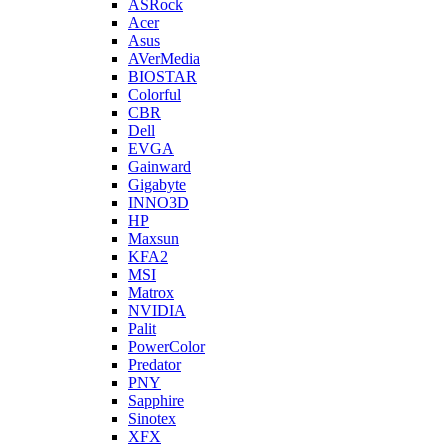
ASRock
Acer
Asus
AVerMedia
BIOSTAR
Colorful
CBR
Dell
EVGA
Gainward
Gigabyte
INNO3D
HP
Maxsun
KFA2
MSI
Matrox
NVIDIA
Palit
PowerColor
Predator
PNY
Sapphire
Sinotex
XFX