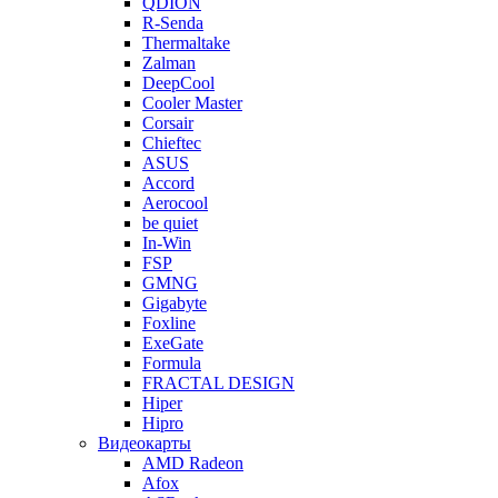
QDION
R-Senda
Thermaltake
Zalman
DeepCool
Cooler Master
Corsair
Chieftec
ASUS
Accord
Aerocool
be quiet
In-Win
FSP
GMNG
Gigabyte
Foxline
ExeGate
Formula
FRACTAL DESIGN
Hiper
Hipro
Видеокарты
AMD Radeon
Afox