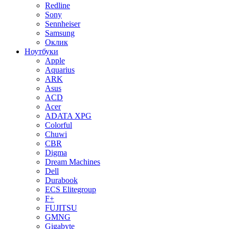
Redline
Sony
Sennheiser
Samsung
Оклик
Ноутбуки
Apple
Aquarius
ARK
Asus
ACD
Acer
ADATA XPG
Colorful
Chuwi
CBR
Digma
Dream Machines
Dell
Durabook
ECS Elitegroup
F+
FUJITSU
GMNG
Gigabyte