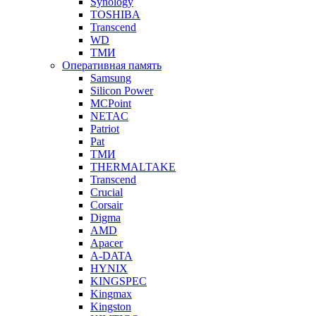
Synology
TOSHIBA
Transcend
WD
ТМИ
Оперативная память
Samsung
Silicon Power
MCPoint
NETAC
Patriot
Pat
ТМИ
THERMALTAKE
Transcend
Crucial
Corsair
Digma
AMD
Apacer
A-DATA
HYNIX
KINGSPEC
Kingmax
Kingston