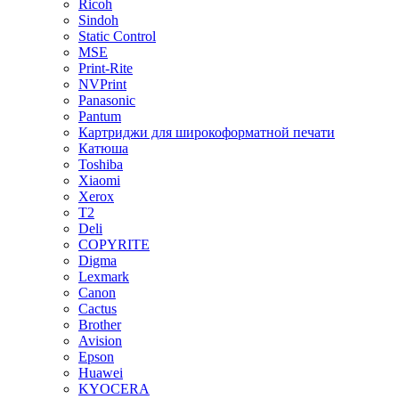
Ricoh
Sindoh
Static Control
MSE
Print-Rite
NVPrint
Panasonic
Pantum
Картриджи для широкоформатной печати
Катюша
Toshiba
Xiaomi
Xerox
T2
Deli
COPYRITE
Digma
Lexmark
Canon
Cactus
Brother
Avision
Epson
Huawei
KYOCERA