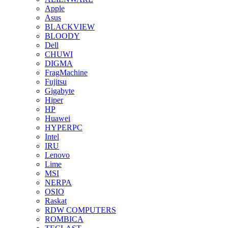
Apple
Asus
BLACKVIEW
BLOODY
Dell
CHUWI
DIGMA
FragMachine
Fujitsu
Gigabyte
Hiper
HP
Huawei
HYPERPC
Intel
IRU
Lenovo
Lime
MSI
NERPA
OSIO
Raskat
RDW COMPUTERS
ROMBICA