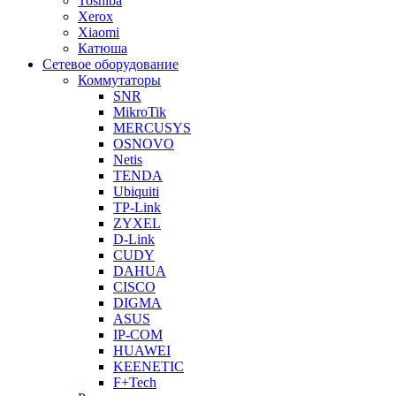
Toshiba
Xerox
Xiaomi
Катюша
Сетевое оборудование
Коммутаторы
SNR
MikroTik
MERCUSYS
OSNOVO
Netis
TENDA
Ubiquiti
TP-Link
ZYXEL
D-Link
CUDY
DAHUA
CISCO
DIGMA
ASUS
IP-COM
HUAWEI
KEENETIC
F+Tech