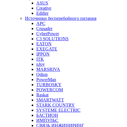
ASUS
Creative
Edifier
Источники бесперебойного питания
APC
Crusader
CyberPower
C3 SOLUTIONS
EATON
EXEGATE
IPPON
ITK
nJoy
MARSRIVA
Qdion
PowerMan
TURBOSKY
POWERCOM
Raskat
SMARTWATT
STARK COUNTRY
SYSTEME ELECTRIC
БАСТИОН
ИМПУЛЬС
СВЯЗЬ ИНЖИНИРИНГ