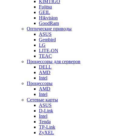
KIMTIGO
Fujitsu
GEIL
Hikvision
GoodRam
Оптические приводы
ASUS
Gembird
LG
LITE-ON
TEAC
Процессоры для серверов
DELL
AMD
Intel
Процессоры
AMD
Intel
Сетевые карты
ASUS
D-Link
Intel
Tenda
TP-Link
ZyXEL