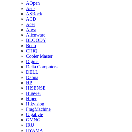
AOpen
Asus
ASRock
ACD
Acer
Aiwa
Alienware
BLOODY
Benq
CHiQ
Cooler Master
Digma
Delta Computers
DELL
Dahua
HP
HISENSE
Huawei
Hiper
Hikvision
FragMachine
Gigabyte
GMNG
IRU
IIYAMA