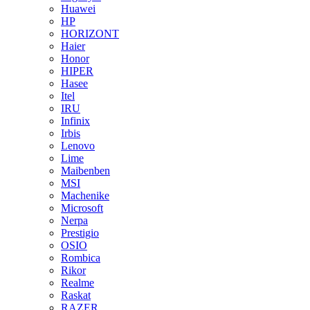
Huawei
HP
HORIZONT
Haier
Honor
HIPER
Hasee
Itel
IRU
Infinix
Irbis
Lenovo
Lime
Maibenben
MSI
Machenike
Microsoft
Nerpa
Prestigio
OSIO
Rombica
Rikor
Realme
Raskat
RAZER