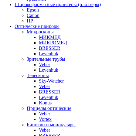
Широкоформатные принтеры (плоттеры)
Epson
Canon
HP
Оптические приборы
Микроскопы
МИКМЕД
МИКРОМЕД
BRESSER
Levenhuk
Зрительные трубы
Veber
Levenhuk
Телескопы
Sky-Watcher
Veber
BRESSER
Levenhuk
Konus
Прицелы оптические
Veber
Vortex
Бинокли и монокуляры
Veber
BRESSER