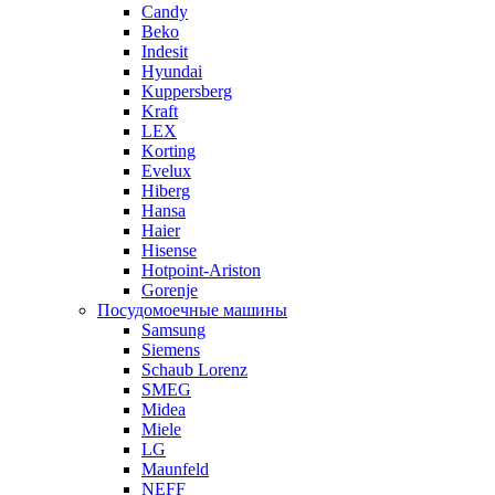
Candy
Beko
Indesit
Hyundai
Kuppersberg
Kraft
LEX
Korting
Evelux
Hiberg
Hansa
Haier
Hisense
Hotpoint-Ariston
Gorenje
Посудомоечные машины
Samsung
Siemens
Schaub Lorenz
SMEG
Midea
Miele
LG
Maunfeld
NEFF