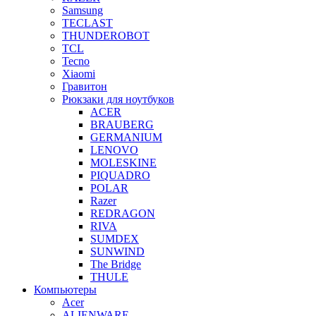
Samsung
TECLAST
THUNDEROBOT
TCL
Tecno
Xiaomi
Гравитон
Рюкзаки для ноутбуков
ACER
BRAUBERG
GERMANIUM
LENOVO
MOLESKINE
PIQUADRO
POLAR
Razer
REDRAGON
RIVA
SUMDEX
SUNWIND
The Bridge
THULE
Компьютеры
Acer
ALIENWARE