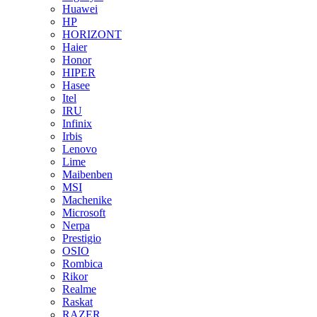
Huawei
HP
HORIZONT
Haier
Honor
HIPER
Hasee
Itel
IRU
Infinix
Irbis
Lenovo
Lime
Maibenben
MSI
Machenike
Microsoft
Nerpa
Prestigio
OSIO
Rombica
Rikor
Realme
Raskat
RAZER