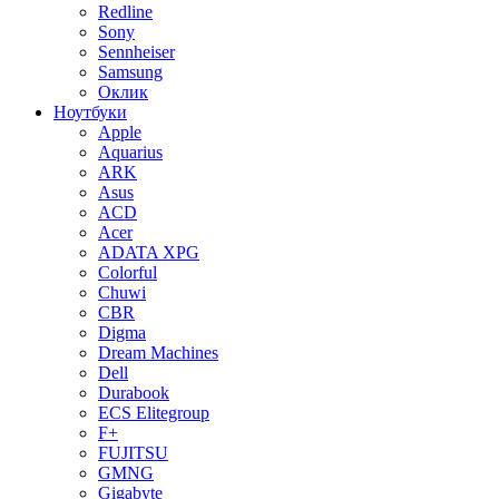
Redline
Sony
Sennheiser
Samsung
Оклик
Ноутбуки
Apple
Aquarius
ARK
Asus
ACD
Acer
ADATA XPG
Colorful
Chuwi
CBR
Digma
Dream Machines
Dell
Durabook
ECS Elitegroup
F+
FUJITSU
GMNG
Gigabyte