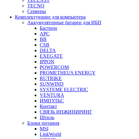
TECLAST
TECNO
Серверы
Комплектующие для компьютера
Аккумуляторные батареи для ИБП
Бастион
APC
BB
CSB
DELTA
EXEGATE
IPPON
POWERCOM
PROMETHEUS ENERGY
RUTRIKE
SUNWIND
SYSTEME ELECTRIC
VENTURA
ИМПУЛЬС
Контакт
СВЯЗЬ ИНЖИНИРИНГ
Штиль
Блоки питания
MSI
LinkWorld