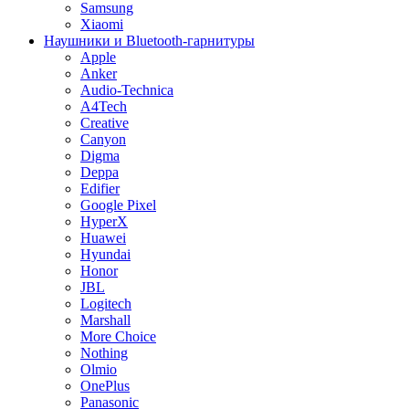
Samsung
Xiaomi
Наушники и Bluetooth-гарнитуры
Apple
Anker
Audio-Technica
A4Tech
Creative
Canyon
Digma
Deppa
Edifier
Google Pixel
HyperX
Huawei
Hyundai
Honor
JBL
Logitech
Marshall
More Choice
Nothing
Olmio
OnePlus
Panasonic