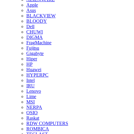
Apple
Asus
BLACKVIEW
BLOODY
Dell
CHUWI
DIGMA
FragMachine
Fujitsu
Gigabyte
Hiper
HP
Huawei
HYPERPC
Intel
IRU
Lenovo
Lime
MSI
NERPA
OSIO
Raskat
RDW COMPUTERS
ROMBICA