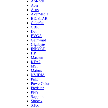
ASRock
Acer
Asus
AVerMedia
BIOSTAR
Colorful
CBR
Dell
EVGA
Gainward
Gigabyte
INNO3D
HP
Maxsun
KFA2
MSI
Matrox
NVIDIA
Palit
PowerColor
Predator
PNY
Sapphire
Sinotex
XFX