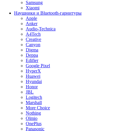
Samsung
Xiaomi
Наушники и Bluetooth-гарнитуры
Apple
Anker
Audio-Technica
A4Tech
Creative
Canyon
Digma
Deppa
Edifier
Google Pixel
HyperX
Huawei
Hyundai
Honor
JBL
Logitech
Marshall
More Choice
Nothing
Olmio
OnePlus
Panasonic