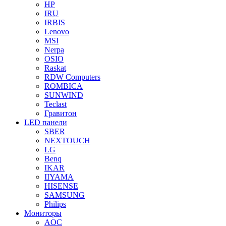
HP
IRU
IRBIS
Lenovo
MSI
Nerpa
OSIO
Raskat
RDW Computers
ROMBICA
SUNWIND
Teclast
Гравитон
LED панели
SBER
NEXTOUCH
LG
Benq
IKAR
IIYAMA
HISENSE
SAMSUNG
Philips
Мониторы
AOC