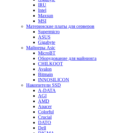
IRU
Intel
Maxsun
MSI
Материнские платы для серверов
Supermicro
ASUS
Gigabyte
Майнеры Asic
MicroBT
Оборудование для майнинга
CHILKOOT
Avalon
Bitmain
INNOSILICON
Накопители SSD
A-DATA
AGI
AMD
Apacer
Colorful
Crucial
DATO
Dell