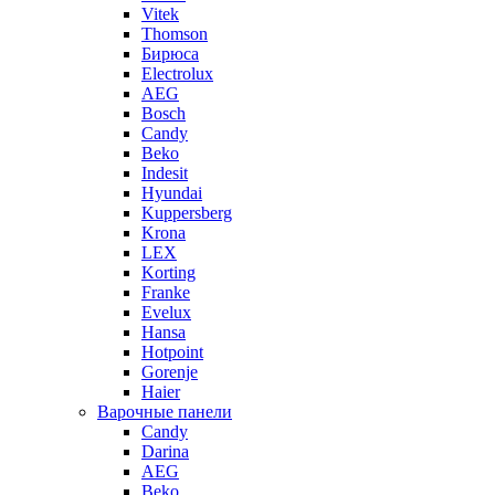
Vitek
Thomson
Бирюса
Electrolux
AEG
Bosch
Candy
Beko
Indesit
Hyundai
Kuppersberg
Krona
LEX
Korting
Franke
Evelux
Hansa
Hotpoint
Gorenje
Haier
Варочные панели
Candy
Darina
AEG
Beko