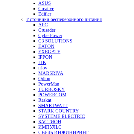
ASUS
Creative
Edifier
Источники бесперебойного питания
APC
Crusader
CyberPower
C3 SOLUTIONS
EATON
EXEGATE
IPPON
ITK
nJoy
MARSRIVA
Qdion
PowerMan
TURBOSKY
POWERCOM
Raskat
SMARTWATT
STARK COUNTRY
SYSTEME ELECTRIC
БАСТИОН
ИМПУЛЬС
СВЯЗЬ ИНЖИНИРИНГ