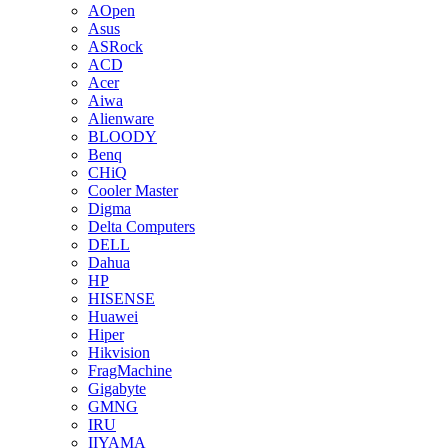
AOpen
Asus
ASRock
ACD
Acer
Aiwa
Alienware
BLOODY
Benq
CHiQ
Cooler Master
Digma
Delta Computers
DELL
Dahua
HP
HISENSE
Huawei
Hiper
Hikvision
FragMachine
Gigabyte
GMNG
IRU
IIYAMA