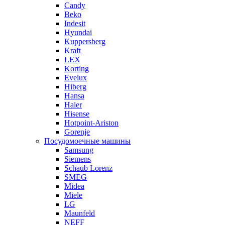
Candy
Beko
Indesit
Hyundai
Kuppersberg
Kraft
LEX
Korting
Evelux
Hiberg
Hansa
Haier
Hisense
Hotpoint-Ariston
Gorenje
Посудомоечные машины
Samsung
Siemens
Schaub Lorenz
SMEG
Midea
Miele
LG
Maunfeld
NEFF