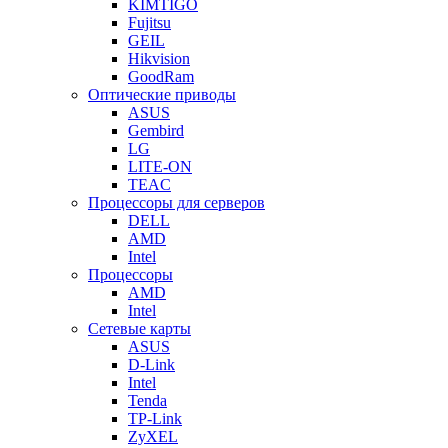
KIMTIGO
Fujitsu
GEIL
Hikvision
GoodRam
Оптические приводы
ASUS
Gembird
LG
LITE-ON
TEAC
Процессоры для серверов
DELL
AMD
Intel
Процессоры
AMD
Intel
Сетевые карты
ASUS
D-Link
Intel
Tenda
TP-Link
ZyXEL