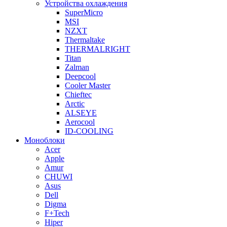
Устройства охлаждения
SuperMicro
MSI
NZXT
Thermaltake
THERMALRIGHT
Titan
Zalman
Deepcool
Cooler Master
Chieftec
Arctic
ALSEYE
Aerocool
ID-COOLING
Моноблоки
Acer
Apple
Amur
CHUWI
Asus
Dell
Digma
F+Tech
Hiper