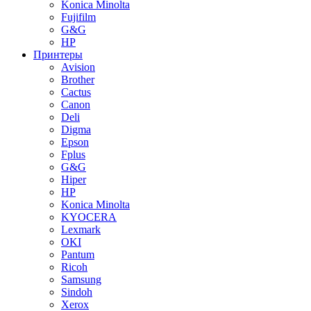
Konica Minolta
Fujifilm
G&G
HP
Принтеры
Avision
Brother
Cactus
Canon
Deli
Digma
Epson
Fplus
G&G
Hiper
HP
Konica Minolta
KYOCERA
Lexmark
OKI
Pantum
Ricoh
Samsung
Sindoh
Xerox