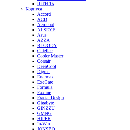
ШТИЛЬ
Корпуса
Accord
ACD
Aerocool
ALSEYE
Asus
AZZA
BLOODY
Chieftec
Cooler Master
Corsair
DeepCool
Digma
Enermax
ExeGate
Formula
Foxline
Fractal Design
Gigabyte
GINZZU
GMNG
HIPER
In-Win
JONSBO