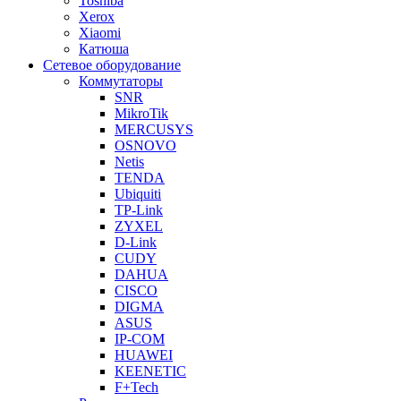
Toshiba
Xerox
Xiaomi
Катюша
Сетевое оборудование
Коммутаторы
SNR
MikroTik
MERCUSYS
OSNOVO
Netis
TENDA
Ubiquiti
TP-Link
ZYXEL
D-Link
CUDY
DAHUA
CISCO
DIGMA
ASUS
IP-COM
HUAWEI
KEENETIC
F+Tech