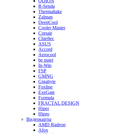
QDION
R-Senda
Thermaltake
Zalman
DeepCool
Cooler Master
Corsair
Chieftec
ASUS
Accord
Aerocool
be quiet
In-Win
FSP
GMNG
Gigabyte
Foxline
ExeGate
Formula
FRACTAL DESIGN
Hiper
Hipro
Видеокарты
AMD Radeon
Afox