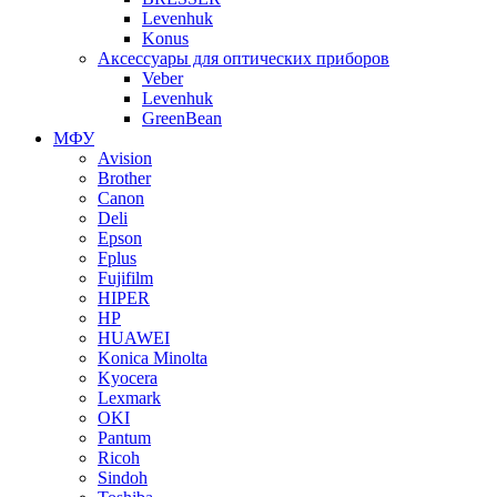
Levenhuk
Konus
Аксессуары для оптических приборов
Veber
Levenhuk
GreenBean
МФУ
Avision
Brother
Canon
Deli
Epson
Fplus
Fujifilm
HIPER
HP
HUAWEI
Konica Minolta
Kyocera
Lexmark
OKI
Pantum
Ricoh
Sindoh