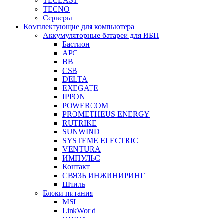
TECLAST
TECNO
Серверы
Комплектующие для компьютера
Аккумуляторные батареи для ИБП
Бастион
APC
BB
CSB
DELTA
EXEGATE
IPPON
POWERCOM
PROMETHEUS ENERGY
RUTRIKE
SUNWIND
SYSTEME ELECTRIC
VENTURA
ИМПУЛЬС
Контакт
СВЯЗЬ ИНЖИНИРИНГ
Штиль
Блоки питания
MSI
LinkWorld