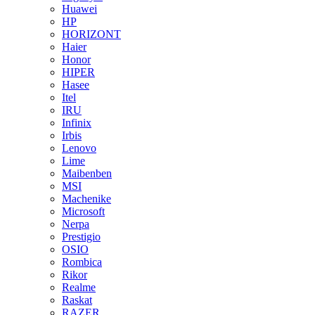
Huawei
HP
HORIZONT
Haier
Honor
HIPER
Hasee
Itel
IRU
Infinix
Irbis
Lenovo
Lime
Maibenben
MSI
Machenike
Microsoft
Nerpa
Prestigio
OSIO
Rombica
Rikor
Realme
Raskat
RAZER