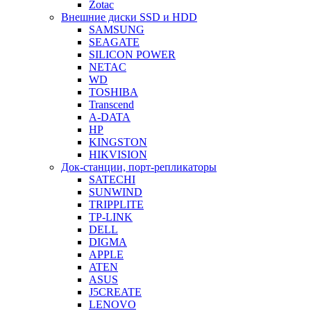
Zotac
Внешние диски SSD и HDD
SAMSUNG
SEAGATE
SILICON POWER
NETAC
WD
TOSHIBA
Transcend
A-DATA
HP
KINGSTON
HIKVISION
Док-станции, порт-репликаторы
SATECHI
SUNWIND
TRIPPLITE
TP-LINK
DELL
DIGMA
APPLE
ATEN
ASUS
J5CREATE
LENOVO