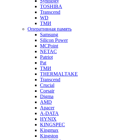
Synology
TOSHIBA
Transcend
WD
ТМИ
Оперативная память
Samsung
Silicon Power
MCPoint
NETAC
Patriot
Pat
ТМИ
THERMALTAKE
Transcend
Crucial
Corsair
Digma
AMD
Apacer
A-DATA
HYNIX
KINGSPEC
Kingmax
Kingston