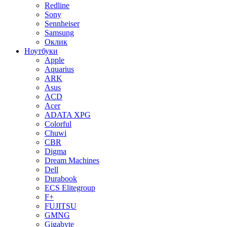
Redline
Sony
Sennheiser
Samsung
Оклик
Ноутбуки
Apple
Aquarius
ARK
Asus
ACD
Acer
ADATA XPG
Colorful
Chuwi
CBR
Digma
Dream Machines
Dell
Durabook
ECS Elitegroup
F+
FUJITSU
GMNG
Gigabyte