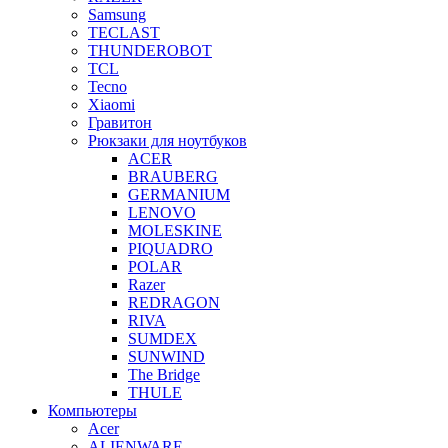
Samsung
TECLAST
THUNDEROBOT
TCL
Tecno
Xiaomi
Гравитон
Рюкзаки для ноутбуков
ACER
BRAUBERG
GERMANIUM
LENOVO
MOLESKINE
PIQUADRO
POLAR
Razer
REDRAGON
RIVA
SUMDEX
SUNWIND
The Bridge
THULE
Компьютеры
Acer
ALIENWARE