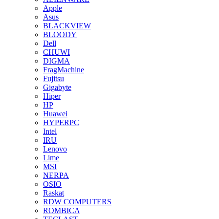
Apple
Asus
BLACKVIEW
BLOODY
Dell
CHUWI
DIGMA
FragMachine
Fujitsu
Gigabyte
Hiper
HP
Huawei
HYPERPC
Intel
IRU
Lenovo
Lime
MSI
NERPA
OSIO
Raskat
RDW COMPUTERS
ROMBICA