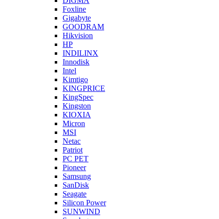
DIGMA
Foxline
Gigabyte
GOODRAM
Hikvision
HP
INDILINX
Innodisk
Intel
Kimtigo
KINGPRICE
KingSpec
Kingston
KIOXIA
Micron
MSI
Netac
Patriot
PC PET
Pioneer
Samsung
SanDisk
Seagate
Silicon Power
SUNWIND