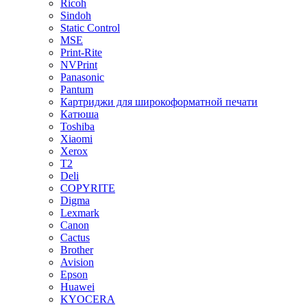
Ricoh
Sindoh
Static Control
MSE
Print-Rite
NVPrint
Panasonic
Pantum
Картриджи для широкоформатной печати
Катюша
Toshiba
Xiaomi
Xerox
T2
Deli
COPYRITE
Digma
Lexmark
Canon
Cactus
Brother
Avision
Epson
Huawei
KYOCERA