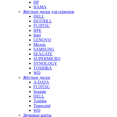
HP
HAMA
Жёсткие диски для серверов
DELL
DOTHILL
FUJITSU
HPE
Intel
LENOVO
Micron
SAMSUNG
SEAGATE
SUPERMICRO
SYNOLOGY
TOSHIBA
WD
Жёсткие диски
A-DATA
FUJITSU
Seagate
DELL
Toshiba
Transcend
WD
Звуковые карты