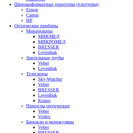
Широкоформатные принтеры (плоттеры)
Epson
Canon
HP
Оптические приборы
Микроскопы
МИКМЕД
МИКРОМЕД
BRESSER
Levenhuk
Зрительные трубы
Veber
Levenhuk
Телескопы
Sky-Watcher
Veber
BRESSER
Levenhuk
Konus
Прицелы оптические
Veber
Vortex
Бинокли и монокуляры
Veber
BRESSER