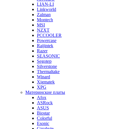
LIAN-LI
Linkworld
Zalman
Montech
MSI
NZXT
PCCOOLER
Powercase
Raijintek
Razer
SEASONIC
Segotep
Silverstone
Thermaltake
Winard
Xigmatek
XPG
Материнские платы
Afox
ASRock
ASUS
Biostar
Colorful
Esonic
Gigabyte