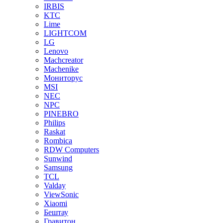
IRBIS
KTC
Lime
LIGHTCOM
LG
Lenovo
Machcreator
Machenike
Мониторус
MSI
NEC
NPC
PINEBRO
Philips
Raskat
Rombica
RDW Computers
Sunwind
Samsung
TCL
Valday
ViewSonic
Xiaomi
Бештау
Гравитон