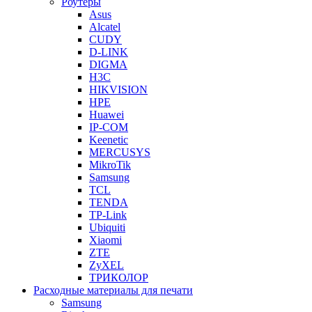
Роутеры
Asus
Alcatel
CUDY
D-LINK
DIGMA
H3C
HIKVISION
HPE
Huawei
IP-COM
Keenetic
MERCUSYS
MikroTik
Samsung
TCL
TENDA
TP-Link
Ubiquiti
Xiaomi
ZTE
ZyXEL
ТРИКОЛОР
Расходные материалы для печати
Samsung