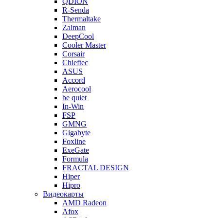
QDION
R-Senda
Thermaltake
Zalman
DeepCool
Cooler Master
Corsair
Chieftec
ASUS
Accord
Aerocool
be quiet
In-Win
FSP
GMNG
Gigabyte
Foxline
ExeGate
Formula
FRACTAL DESIGN
Hiper
Hipro
Видеокарты
AMD Radeon
Afox