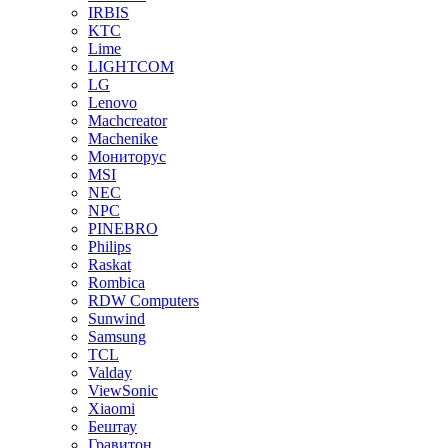
IRBIS
KTC
Lime
LIGHTCOM
LG
Lenovo
Machcreator
Machenike
Мониторус
MSI
NEC
NPC
PINEBRO
Philips
Raskat
Rombica
RDW Computers
Sunwind
Samsung
TCL
Valday
ViewSonic
Xiaomi
Бештау
Гравитон