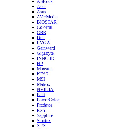
ASRock
Acer
Asus
AVerMedia
BIOSTAR
Colorful
CBR
Dell
EVGA
Gainward
Gigabyte
INNO3D
HP
Maxsun
KFA2
MSI
Matrox
NVIDIA
Palit
PowerColor
Predator
PNY
Sapphire
Sinotex
XFX