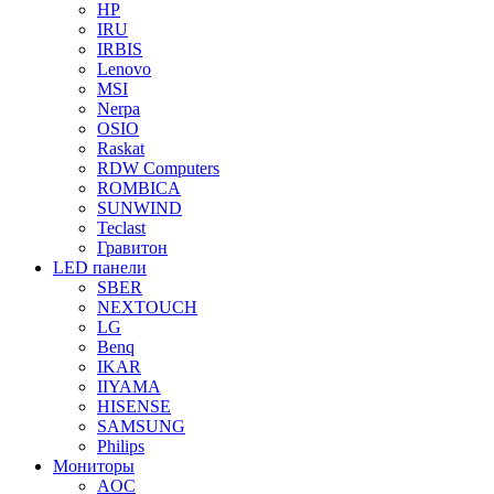
HP
IRU
IRBIS
Lenovo
MSI
Nerpa
OSIO
Raskat
RDW Computers
ROMBICA
SUNWIND
Teclast
Гравитон
LED панели
SBER
NEXTOUCH
LG
Benq
IKAR
IIYAMA
HISENSE
SAMSUNG
Philips
Мониторы
AOC