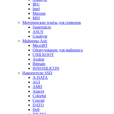
IRU
Intel
Maxsun
MSI
Материнские платы для серверов
Supermicro
ASUS
Gigabyte
Майнеры Asic
MicroBT
Оборудование для майнинга
CHILKOOT
Avalon
Bitmain
INNOSILICON
Накопители SSD
A-DATA
AGI
AMD
Apacer
Colorful
Crucial
DATO
Dell