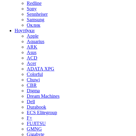
Redline
Sony
Sennheiser
Samsung
Оклик
Ноутбуки
Apple
Aquarius
ARK
Asus
ACD
Acer
ADATA XPG
Colorful
Chuwi
CBR
Digma
Dream Machines
Dell
Durabook
ECS Elitegroup
F+
FUJITSU
GMNG
Gigabyte