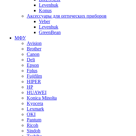
Levenhuk
Konus
Аксессуары для оптических приборов
Veber
Levenhuk
GreenBean
МФУ
Avision
Brother
Canon
Deli
Epson
Fplus
Fujifilm
HIPER
HP
HUAWEI
Konica Minolta
Kyocera
Lexmark
OKI
Pantum
Ricoh
Sindoh