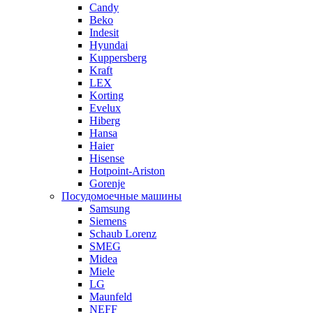
Candy
Beko
Indesit
Hyundai
Kuppersberg
Kraft
LEX
Korting
Evelux
Hiberg
Hansa
Haier
Hisense
Hotpoint-Ariston
Gorenje
Посудомоечные машины
Samsung
Siemens
Schaub Lorenz
SMEG
Midea
Miele
LG
Maunfeld
NEFF