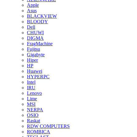
Apple
Asus
BLACKVIEW
BLOODY
Dell
CHUWI
DIGMA
FragMachine
Fujitsu
Gigabyte
Hiper
HP
Huawei
HYPERPC
Intel
IRU
Lenovo
Lime
MSI
NERPA
OSIO
Raskat
RDW COMPUTERS
ROMBICA