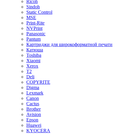
Ricoh
Sindoh
Static Control
MSE
Print-Rite
NVPrint
Panasonic
Pantum
Картриджи для широкоформатной печати
Катюша
Toshiba
Xiaomi
Xerox
T2
Deli
COPYRITE
Digma
Lexmark
Canon
Cactus
Brother
Avision
Epson
Huawei
KYOCERA