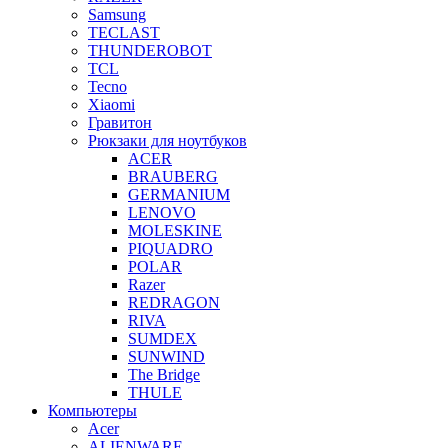
Samsung
TECLAST
THUNDEROBOT
TCL
Tecno
Xiaomi
Гравитон
Рюкзаки для ноутбуков
ACER
BRAUBERG
GERMANIUM
LENOVO
MOLESKINE
PIQUADRO
POLAR
Razer
REDRAGON
RIVA
SUMDEX
SUNWIND
The Bridge
THULE
Компьютеры
Acer
ALIENWARE