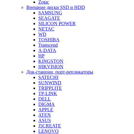
Zotac
Внешние диски SSD и HDD
SAMSUNG
SEAGATE
SILICON POWER
NETAC
WD
TOSHIBA
Transcend
A-DATA
HP
KINGSTON
HIKVISION
Док-станции, порт-репликаторы
SATECHI
SUNWIND
TRIPPLITE
TP-LINK
DELL
DIGMA
APPLE
ATEN
ASUS
J5CREATE
LENOVO