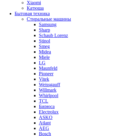
Xiaomi
Катюша
Бытовая техника
Стиральные машины
Samsung
Sharp
Schaub Lorenz
Stinol
Smeg
Midea
Miele
LG
Maunfeld
Pioneer
Vitek
Weissgauff
Willmark
Whirlpool
TCL
Бирюса
Electrolux
ASKO
Atlant
AEG
Bosch