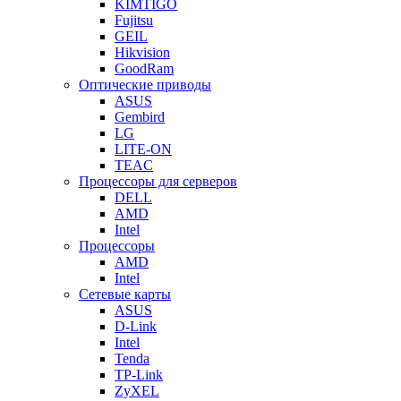
KIMTIGO
Fujitsu
GEIL
Hikvision
GoodRam
Оптические приводы
ASUS
Gembird
LG
LITE-ON
TEAC
Процессоры для серверов
DELL
AMD
Intel
Процессоры
AMD
Intel
Сетевые карты
ASUS
D-Link
Intel
Tenda
TP-Link
ZyXEL