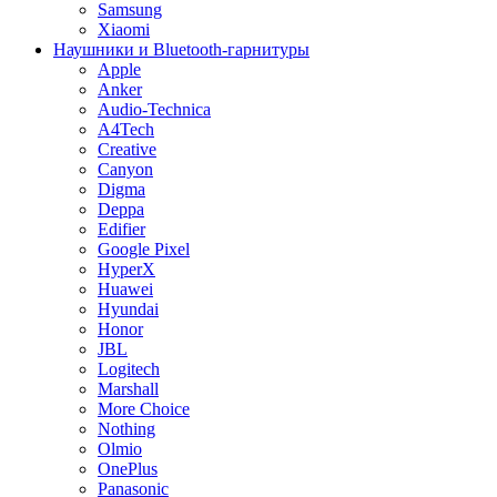
Samsung
Xiaomi
Наушники и Bluetooth-гарнитуры
Apple
Anker
Audio-Technica
A4Tech
Creative
Canyon
Digma
Deppa
Edifier
Google Pixel
HyperX
Huawei
Hyundai
Honor
JBL
Logitech
Marshall
More Choice
Nothing
Olmio
OnePlus
Panasonic