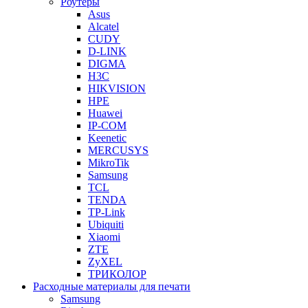
Роутеры
Asus
Alcatel
CUDY
D-LINK
DIGMA
H3C
HIKVISION
HPE
Huawei
IP-COM
Keenetic
MERCUSYS
MikroTik
Samsung
TCL
TENDA
TP-Link
Ubiquiti
Xiaomi
ZTE
ZyXEL
ТРИКОЛОР
Расходные материалы для печати
Samsung