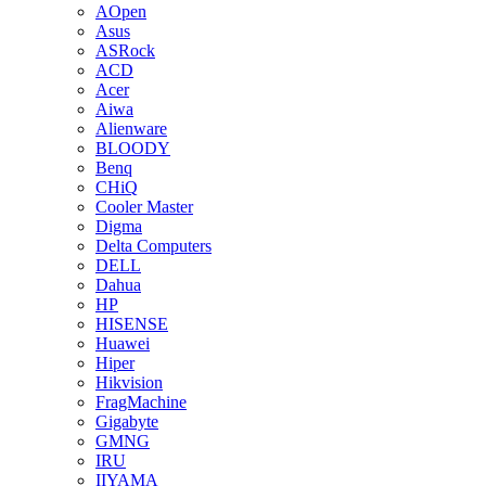
AOpen
Asus
ASRock
ACD
Acer
Aiwa
Alienware
BLOODY
Benq
CHiQ
Cooler Master
Digma
Delta Computers
DELL
Dahua
HP
HISENSE
Huawei
Hiper
Hikvision
FragMachine
Gigabyte
GMNG
IRU
IIYAMA