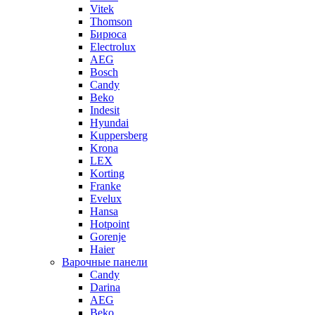
Vitek
Thomson
Бирюса
Electrolux
AEG
Bosch
Candy
Beko
Indesit
Hyundai
Kuppersberg
Krona
LEX
Korting
Franke
Evelux
Hansa
Hotpoint
Gorenje
Haier
Варочные панели
Candy
Darina
AEG
Beko