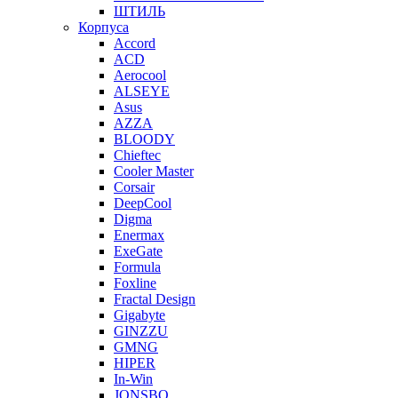
ШТИЛЬ
Корпуса
Accord
ACD
Aerocool
ALSEYE
Asus
AZZA
BLOODY
Chieftec
Cooler Master
Corsair
DeepCool
Digma
Enermax
ExeGate
Formula
Foxline
Fractal Design
Gigabyte
GINZZU
GMNG
HIPER
In-Win
JONSBO