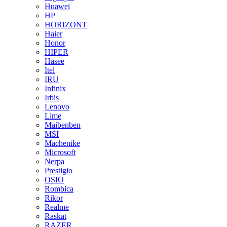
Huawei
HP
HORIZONT
Haier
Honor
HIPER
Hasee
Itel
IRU
Infinix
Irbis
Lenovo
Lime
Maibenben
MSI
Machenike
Microsoft
Nerpa
Prestigio
OSIO
Rombica
Rikor
Realme
Raskat
RAZER