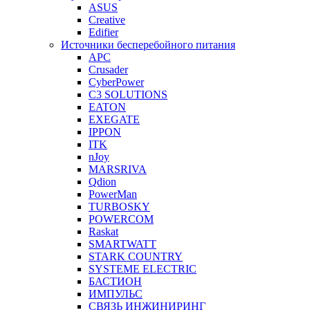
ASUS
Creative
Edifier
Источники бесперебойного питания
APC
Crusader
CyberPower
C3 SOLUTIONS
EATON
EXEGATE
IPPON
ITK
nJoy
MARSRIVA
Qdion
PowerMan
TURBOSKY
POWERCOM
Raskat
SMARTWATT
STARK COUNTRY
SYSTEME ELECTRIC
БАСТИОН
ИМПУЛЬС
СВЯЗЬ ИНЖИНИРИНГ