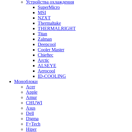
Устройства охлаждения
SuperMicro
MSI
NZXT
Thermaltake
THERMALRIGHT
Titan
Zalman
Deepcool
Cooler Master
Chieftec
Arctic
ALSEYE
Aerocool
ID-COOLING
Моноблоки
Acer
Apple
Amur
CHUWI
Asus
Dell
Digma
F+Tech
Hiper