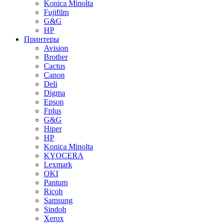
Konica Minolta
Fujifilm
G&G
HP
Принтеры
Avision
Brother
Cactus
Canon
Deli
Digma
Epson
Fplus
G&G
Hiper
HP
Konica Minolta
KYOCERA
Lexmark
OKI
Pantum
Ricoh
Samsung
Sindoh
Xerox