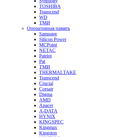
Synology
TOSHIBA
Transcend
WD
ТМИ
Оперативная память
Samsung
Silicon Power
MCPoint
NETAC
Patriot
Pat
ТМИ
THERMALTAKE
Transcend
Crucial
Corsair
Digma
AMD
Apacer
A-DATA
HYNIX
KINGSPEC
Kingmax
Kingston