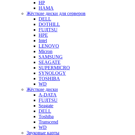
HP
HAMA
Жёсткие диски для серверов
DELL
DOTHILL
FUJITSU
HPE
Intel
LENOVO
Micron
SAMSUNG
SEAGATE
SUPERMICRO
SYNOLOGY
TOSHIBA
WD
Жёсткие диски
A-DATA
FUJITSU
Seagate
DELL
Toshiba
Transcend
WD
Звуковые карты