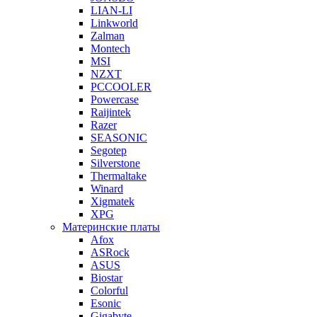
LIAN-LI
Linkworld
Zalman
Montech
MSI
NZXT
PCCOOLER
Powercase
Raijintek
Razer
SEASONIC
Segotep
Silverstone
Thermaltake
Winard
Xigmatek
XPG
Материнские платы
Afox
ASRock
ASUS
Biostar
Colorful
Esonic
Gigabyte