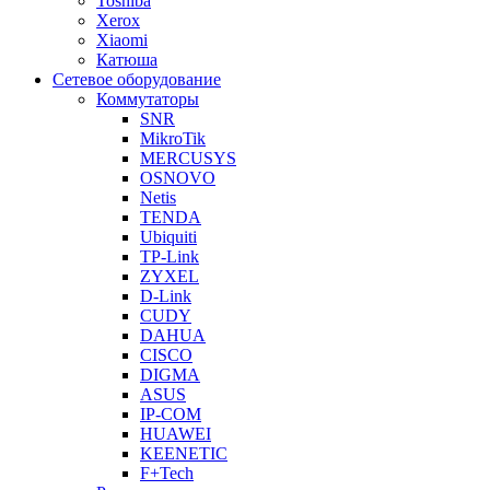
Toshiba
Xerox
Xiaomi
Катюша
Сетевое оборудование
Коммутаторы
SNR
MikroTik
MERCUSYS
OSNOVO
Netis
TENDA
Ubiquiti
TP-Link
ZYXEL
D-Link
CUDY
DAHUA
CISCO
DIGMA
ASUS
IP-COM
HUAWEI
KEENETIC
F+Tech