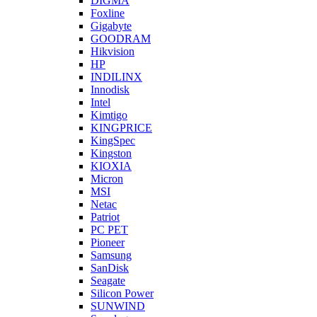
DIGMA
Foxline
Gigabyte
GOODRAM
Hikvision
HP
INDILINX
Innodisk
Intel
Kimtigo
KINGPRICE
KingSpec
Kingston
KIOXIA
Micron
MSI
Netac
Patriot
PC PET
Pioneer
Samsung
SanDisk
Seagate
Silicon Power
SUNWIND