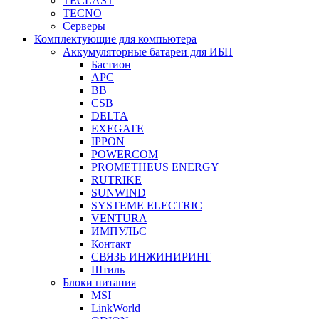
TECLAST
TECNO
Серверы
Комплектующие для компьютера
Аккумуляторные батареи для ИБП
Бастион
APC
BB
CSB
DELTA
EXEGATE
IPPON
POWERCOM
PROMETHEUS ENERGY
RUTRIKE
SUNWIND
SYSTEME ELECTRIC
VENTURA
ИМПУЛЬС
Контакт
СВЯЗЬ ИНЖИНИРИНГ
Штиль
Блоки питания
MSI
LinkWorld