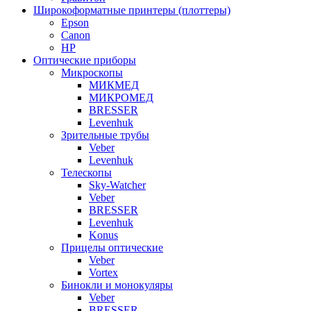
Широкоформатные принтеры (плоттеры)
Epson
Canon
HP
Оптические приборы
Микроскопы
МИКМЕД
МИКРОМЕД
BRESSER
Levenhuk
Зрительные трубы
Veber
Levenhuk
Телескопы
Sky-Watcher
Veber
BRESSER
Levenhuk
Konus
Прицелы оптические
Veber
Vortex
Бинокли и монокуляры
Veber
BRESSER