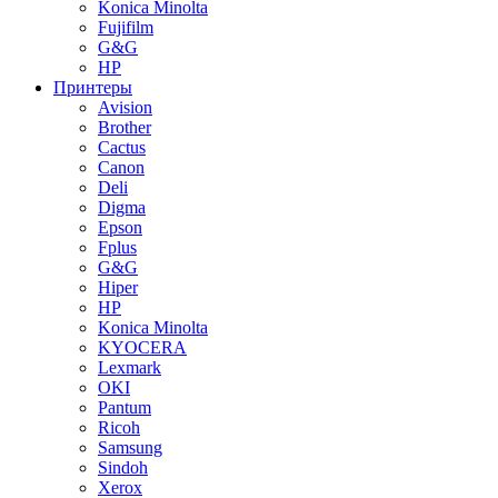
Konica Minolta
Fujifilm
G&G
HP
Принтеры
Avision
Brother
Cactus
Canon
Deli
Digma
Epson
Fplus
G&G
Hiper
HP
Konica Minolta
KYOCERA
Lexmark
OKI
Pantum
Ricoh
Samsung
Sindoh
Xerox