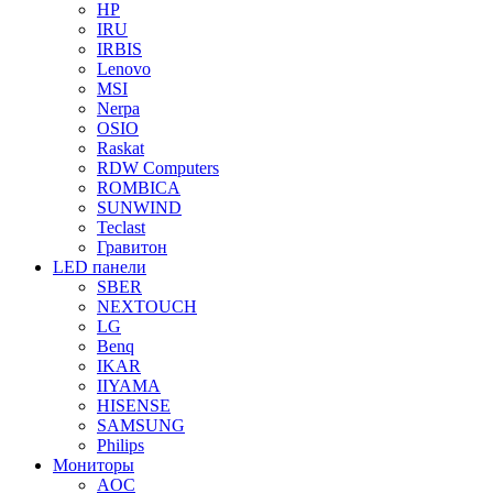
HP
IRU
IRBIS
Lenovo
MSI
Nerpa
OSIO
Raskat
RDW Computers
ROMBICA
SUNWIND
Teclast
Гравитон
LED панели
SBER
NEXTOUCH
LG
Benq
IKAR
IIYAMA
HISENSE
SAMSUNG
Philips
Мониторы
AOC