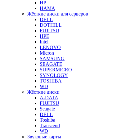
HP
HAMA
Жёсткие диски для серверов
DELL
DOTHILL
FUJITSU
HPE
Intel
LENOVO
Micron
SAMSUNG
SEAGATE
SUPERMICRO
SYNOLOGY
TOSHIBA
WD
Жёсткие диски
A-DATA
FUJITSU
Seagate
DELL
Toshiba
Transcend
WD
Звуковые карты