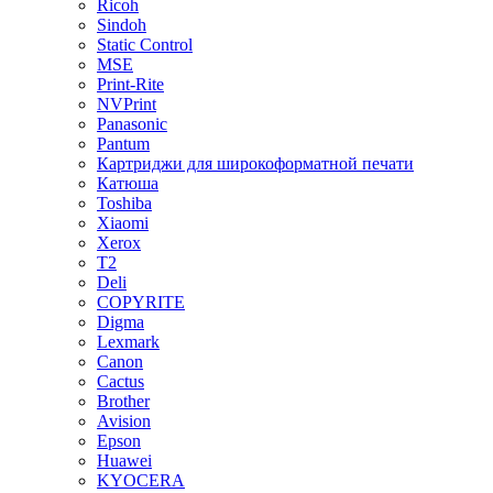
Ricoh
Sindoh
Static Control
MSE
Print-Rite
NVPrint
Panasonic
Pantum
Картриджи для широкоформатной печати
Катюша
Toshiba
Xiaomi
Xerox
T2
Deli
COPYRITE
Digma
Lexmark
Canon
Cactus
Brother
Avision
Epson
Huawei
KYOCERA