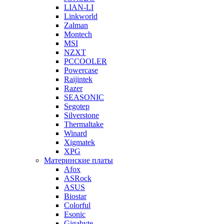
LIAN-LI
Linkworld
Zalman
Montech
MSI
NZXT
PCCOOLER
Powercase
Raijintek
Razer
SEASONIC
Segotep
Silverstone
Thermaltake
Winard
Xigmatek
XPG
Материнские платы
Afox
ASRock
ASUS
Biostar
Colorful
Esonic
Gigabyte