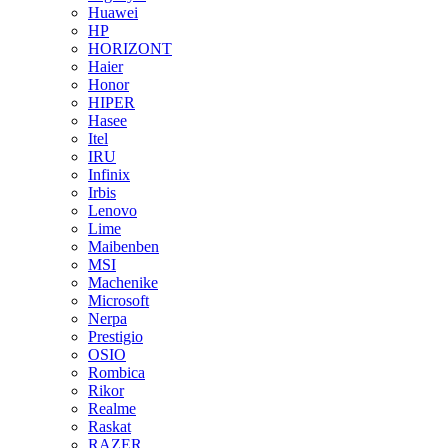
Huawei
HP
HORIZONT
Haier
Honor
HIPER
Hasee
Itel
IRU
Infinix
Irbis
Lenovo
Lime
Maibenben
MSI
Machenike
Microsoft
Nerpa
Prestigio
OSIO
Rombica
Rikor
Realme
Raskat
RAZER