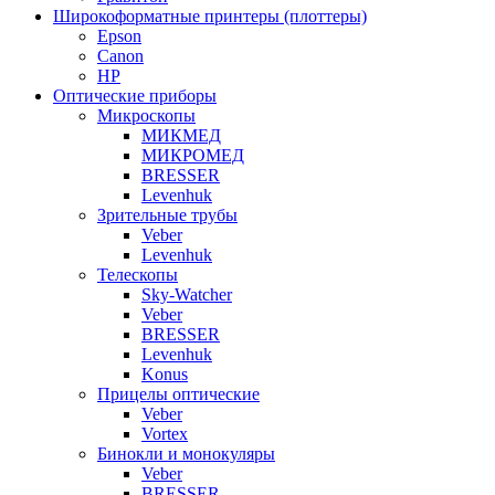
Широкоформатные принтеры (плоттеры)
Epson
Canon
HP
Оптические приборы
Микроскопы
МИКМЕД
МИКРОМЕД
BRESSER
Levenhuk
Зрительные трубы
Veber
Levenhuk
Телескопы
Sky-Watcher
Veber
BRESSER
Levenhuk
Konus
Прицелы оптические
Veber
Vortex
Бинокли и монокуляры
Veber
BRESSER