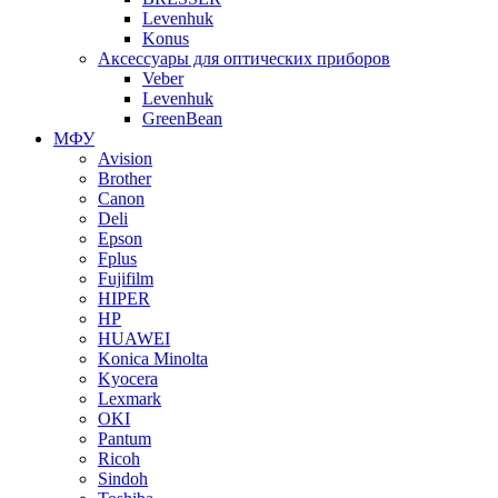
Levenhuk
Konus
Аксессуары для оптических приборов
Veber
Levenhuk
GreenBean
МФУ
Avision
Brother
Canon
Deli
Epson
Fplus
Fujifilm
HIPER
HP
HUAWEI
Konica Minolta
Kyocera
Lexmark
OKI
Pantum
Ricoh
Sindoh