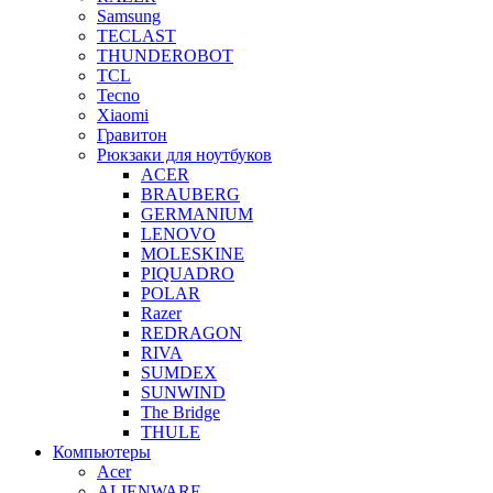
Samsung
TECLAST
THUNDEROBOT
TCL
Tecno
Xiaomi
Гравитон
Рюкзаки для ноутбуков
ACER
BRAUBERG
GERMANIUM
LENOVO
MOLESKINE
PIQUADRO
POLAR
Razer
REDRAGON
RIVA
SUMDEX
SUNWIND
The Bridge
THULE
Компьютеры
Acer
ALIENWARE