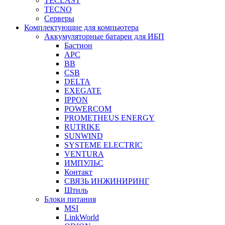
TECLAST
TECNO
Серверы
Комплектующие для компьютера
Аккумуляторные батареи для ИБП
Бастион
APC
BB
CSB
DELTA
EXEGATE
IPPON
POWERCOM
PROMETHEUS ENERGY
RUTRIKE
SUNWIND
SYSTEME ELECTRIC
VENTURA
ИМПУЛЬС
Контакт
СВЯЗЬ ИНЖИНИРИНГ
Штиль
Блоки питания
MSI
LinkWorld