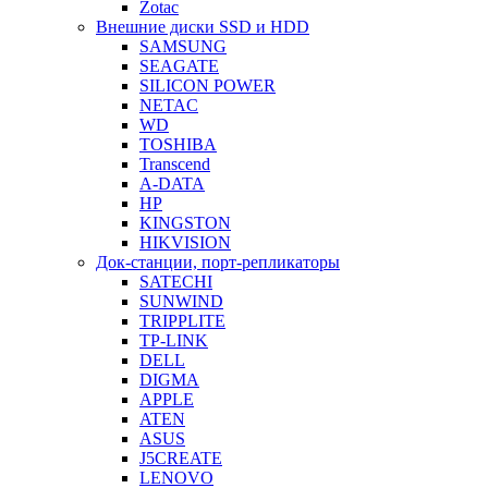
Zotac
Внешние диски SSD и HDD
SAMSUNG
SEAGATE
SILICON POWER
NETAC
WD
TOSHIBA
Transcend
A-DATA
HP
KINGSTON
HIKVISION
Док-станции, порт-репликаторы
SATECHI
SUNWIND
TRIPPLITE
TP-LINK
DELL
DIGMA
APPLE
ATEN
ASUS
J5CREATE
LENOVO