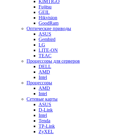
KIMTIGO
Fujitsu
GEIL
Hikvision
GoodRam
Оптические приводы
ASUS
Gembird
LG
LITE-ON
TEAC
Процессоры для серверов
DELL
AMD
Intel
Процессоры
AMD
Intel
Сетевые карты
ASUS
D-Link
Intel
Tenda
TP-Link
ZyXEL