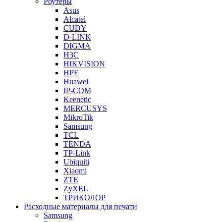
Роутеры
Asus
Alcatel
CUDY
D-LINK
DIGMA
H3C
HIKVISION
HPE
Huawei
IP-COM
Keenetic
MERCUSYS
MikroTik
Samsung
TCL
TENDA
TP-Link
Ubiquiti
Xiaomi
ZTE
ZyXEL
ТРИКОЛОР
Расходные материалы для печати
Samsung