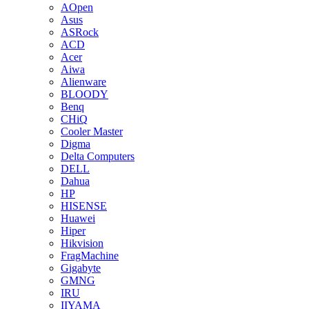
AOpen
Asus
ASRock
ACD
Acer
Aiwa
Alienware
BLOODY
Benq
CHiQ
Cooler Master
Digma
Delta Computers
DELL
Dahua
HP
HISENSE
Huawei
Hiper
Hikvision
FragMachine
Gigabyte
GMNG
IRU
IIYAMA