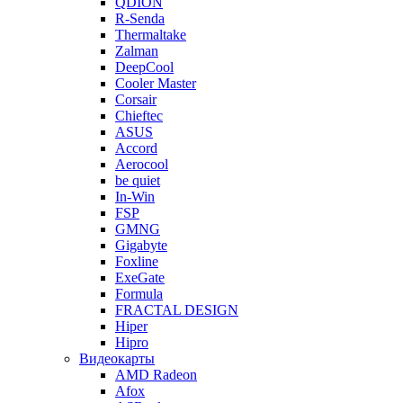
QDION
R-Senda
Thermaltake
Zalman
DeepCool
Cooler Master
Corsair
Chieftec
ASUS
Accord
Aerocool
be quiet
In-Win
FSP
GMNG
Gigabyte
Foxline
ExeGate
Formula
FRACTAL DESIGN
Hiper
Hipro
Видеокарты
AMD Radeon
Afox