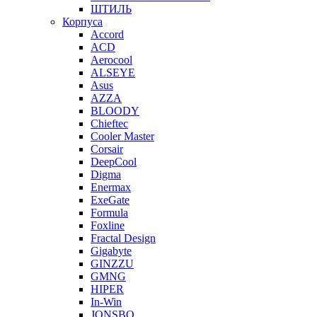
ШТИЛЬ
Корпуса
Accord
ACD
Aerocool
ALSEYE
Asus
AZZA
BLOODY
Chieftec
Cooler Master
Corsair
DeepCool
Digma
Enermax
ExeGate
Formula
Foxline
Fractal Design
Gigabyte
GINZZU
GMNG
HIPER
In-Win
JONSBO