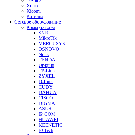
Toshiba
Xerox
Xiaomi
Катюша
Сетевое оборудование
Коммутаторы
SNR
MikroTik
MERCUSYS
OSNOVO
Netis
TENDA
Ubiquiti
TP-Link
ZYXEL
D-Link
CUDY
DAHUA
CISCO
DIGMA
ASUS
IP-COM
HUAWEI
KEENETIC
F+Tech