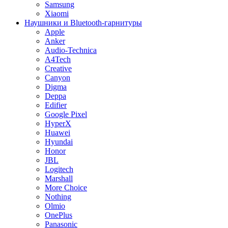
Samsung
Xiaomi
Наушники и Bluetooth-гарнитуры
Apple
Anker
Audio-Technica
A4Tech
Creative
Canyon
Digma
Deppa
Edifier
Google Pixel
HyperX
Huawei
Hyundai
Honor
JBL
Logitech
Marshall
More Choice
Nothing
Olmio
OnePlus
Panasonic