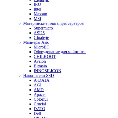
IRU
Intel
Maxsun
MSI
Материнские платы для серверов
Supermicro
ASUS
Gigabyte
Майнеры Asic
MicroBT
Оборудование для майнинга
CHILKOOT
Avalon
Bitmain
INNOSILICON
Накопители SSD
A-DATA
AGI
AMD
Apacer
Colorful
Crucial
DATO
Dell