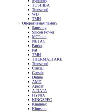
Synology
TOSHIBA
Transcend
WD
ТМИ
Оперативная память
Samsung
Silicon Power
MCPoint
NETAC
Patriot
Pat
ТМИ
THERMALTAKE
Transcend
Crucial
Corsair
Digma
AMD
Apacer
A-DATA
HYNIX
KINGSPEC
Kingmax
Kingston