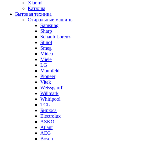
Xiaomi
Катюша
Бытовая техника
Стиральные машины
Samsung
Sharp
Schaub Lorenz
Stinol
Smeg
Midea
Miele
LG
Maunfeld
Pioneer
Vitek
Weissgauff
Willmark
Whirlpool
TCL
Бирюса
Electrolux
ASKO
Atlant
AEG
Bosch