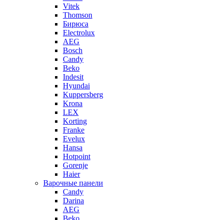
Vitek
Thomson
Бирюса
Electrolux
AEG
Bosch
Candy
Beko
Indesit
Hyundai
Kuppersberg
Krona
LEX
Korting
Franke
Evelux
Hansa
Hotpoint
Gorenje
Haier
Варочные панели
Candy
Darina
AEG
Beko