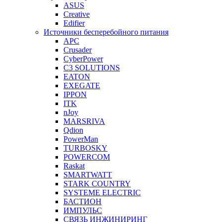
ASUS
Creative
Edifier
Источники бесперебойного питания
APC
Crusader
CyberPower
C3 SOLUTIONS
EATON
EXEGATE
IPPON
ITK
nJoy
MARSRIVA
Qdion
PowerMan
TURBOSKY
POWERCOM
Raskat
SMARTWATT
STARK COUNTRY
SYSTEME ELECTRIC
БАСТИОН
ИМПУЛЬС
СВЯЗЬ ИНЖИНИРИНГ