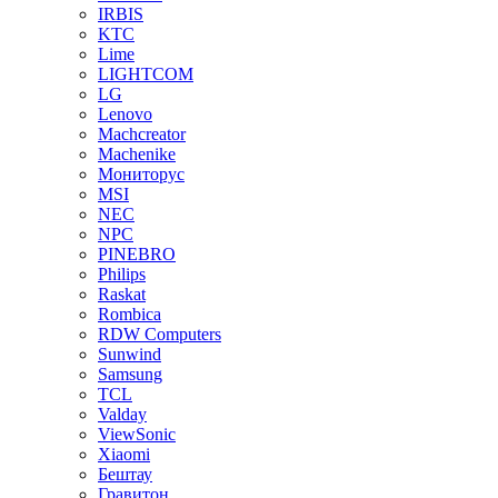
IRBIS
KTC
Lime
LIGHTCOM
LG
Lenovo
Machcreator
Machenike
Мониторус
MSI
NEC
NPC
PINEBRO
Philips
Raskat
Rombica
RDW Computers
Sunwind
Samsung
TCL
Valday
ViewSonic
Xiaomi
Бештау
Гравитон