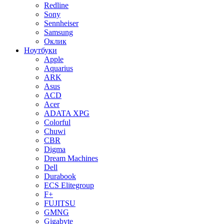
Redline
Sony
Sennheiser
Samsung
Оклик
Ноутбуки
Apple
Aquarius
ARK
Asus
ACD
Acer
ADATA XPG
Colorful
Chuwi
CBR
Digma
Dream Machines
Dell
Durabook
ECS Elitegroup
F+
FUJITSU
GMNG
Gigabyte