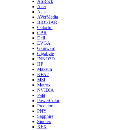
ASRock
Acer
Asus
AVerMedia
BIOSTAR
Colorful
CBR
Dell
EVGA
Gainward
Gigabyte
INNO3D
HP
Maxsun
KFA2
MSI
Matrox
NVIDIA
Palit
PowerColor
Predator
PNY
Sapphire
Sinotex
XFX