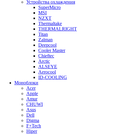
Устройства охлаждения
SuperMicro
MSI
NZXT
Thermaltake
THERMALRIGHT
Titan
Zalman
Deepcool
Cooler Master
Chieftec
Arctic
ALSEYE
Aerocool
ID-COOLING
Моноблоки
Acer
Apple
Amur
CHUWI
Asus
Dell
Digma
F+Tech
Hiper