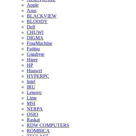
Apple
Asus
BLACKVIEW
BLOODY
Dell
CHUWI
DIGMA
FragMachine
Fujitsu
Gigabyte
Hiper
HP
Huawei
HYPERPC
Intel
IRU
Lenovo
Lime
MSI
NERPA
OSIO
Raskat
RDW COMPUTERS
ROMBICA