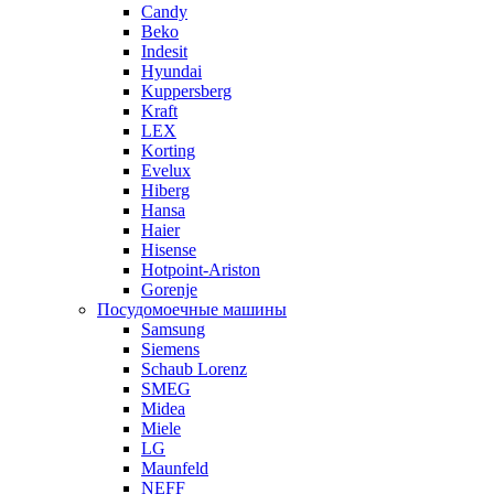
Candy
Beko
Indesit
Hyundai
Kuppersberg
Kraft
LEX
Korting
Evelux
Hiberg
Hansa
Haier
Hisense
Hotpoint-Ariston
Gorenje
Посудомоечные машины
Samsung
Siemens
Schaub Lorenz
SMEG
Midea
Miele
LG
Maunfeld
NEFF