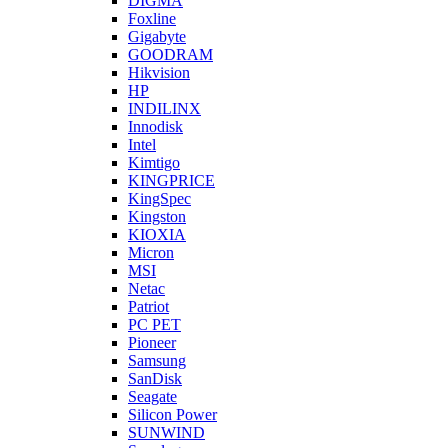
DIGMA
Foxline
Gigabyte
GOODRAM
Hikvision
HP
INDILINX
Innodisk
Intel
Kimtigo
KINGPRICE
KingSpec
Kingston
KIOXIA
Micron
MSI
Netac
Patriot
PC PET
Pioneer
Samsung
SanDisk
Seagate
Silicon Power
SUNWIND