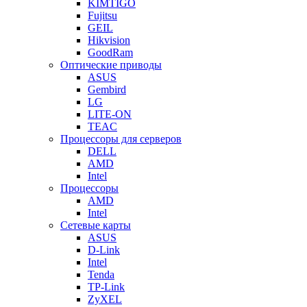
KIMTIGO
Fujitsu
GEIL
Hikvision
GoodRam
Оптические приводы
ASUS
Gembird
LG
LITE-ON
TEAC
Процессоры для серверов
DELL
AMD
Intel
Процессоры
AMD
Intel
Сетевые карты
ASUS
D-Link
Intel
Tenda
TP-Link
ZyXEL