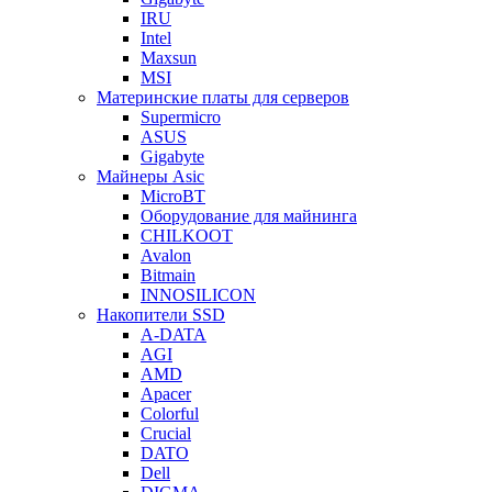
IRU
Intel
Maxsun
MSI
Материнские платы для серверов
Supermicro
ASUS
Gigabyte
Майнеры Asic
MicroBT
Оборудование для майнинга
CHILKOOT
Avalon
Bitmain
INNOSILICON
Накопители SSD
A-DATA
AGI
AMD
Apacer
Colorful
Crucial
DATO
Dell