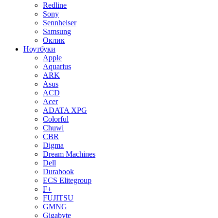
Redline
Sony
Sennheiser
Samsung
Оклик
Ноутбуки
Apple
Aquarius
ARK
Asus
ACD
Acer
ADATA XPG
Colorful
Chuwi
CBR
Digma
Dream Machines
Dell
Durabook
ECS Elitegroup
F+
FUJITSU
GMNG
Gigabyte