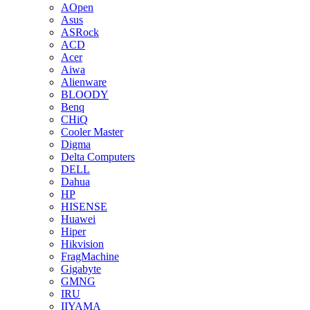
AOpen
Asus
ASRock
ACD
Acer
Aiwa
Alienware
BLOODY
Benq
CHiQ
Cooler Master
Digma
Delta Computers
DELL
Dahua
HP
HISENSE
Huawei
Hiper
Hikvision
FragMachine
Gigabyte
GMNG
IRU
IIYAMA