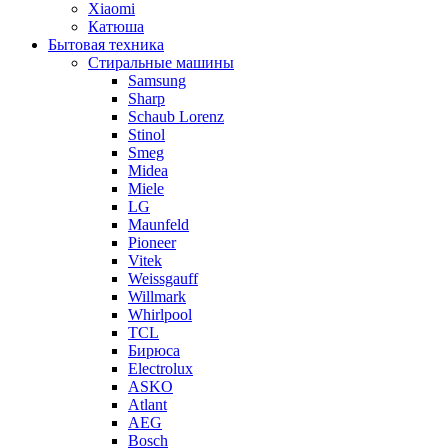
Xiaomi
Катюша
Бытовая техника
Стиральные машины
Samsung
Sharp
Schaub Lorenz
Stinol
Smeg
Midea
Miele
LG
Maunfeld
Pioneer
Vitek
Weissgauff
Willmark
Whirlpool
TCL
Бирюса
Electrolux
ASKO
Atlant
AEG
Bosch