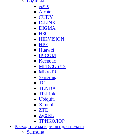
Роутеры
Asus
Alcatel
CUDY
D-LINK
DIGMA
H3C
HIKVISION
HPE
Huawei
IP-COM
Keenetic
MERCUSYS
MikroTik
Samsung
TCL
TENDA
TP-Link
Ubiquiti
Xiaomi
ZTE
ZyXEL
ТРИКОЛОР
Расходные материалы для печати
Samsung