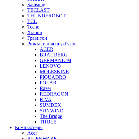
Samsung
TECLAST
THUNDEROBOT
TCL
Tecno
Xiaomi
Гравитон
Рюкзаки для ноутбуков
ACER
BRAUBERG
GERMANIUM
LENOVO
MOLESKINE
PIQUADRO
POLAR
Razer
REDRAGON
RIVA
SUMDEX
SUNWIND
The Bridge
THULE
Компьютеры
Acer
ALIENWARE