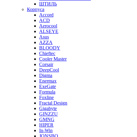
ШТИЛЬ
Корпуса
Accord
ACD
Aerocool
ALSEYE
Asus
AZZA
BLOODY
Chieftec
Cooler Master
Corsair
DeepCool
Digma
Enermax
ExeGate
Formula
Foxline
Fractal Design
Gigabyte
GINZZU
GMNG
HIPER
In-Win
JONSBO