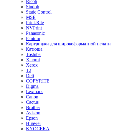
Ricoh
Sindoh
Static Control
MSE
Print-Rite
NVPrint
Panasonic
Pantum
Картриджи для широкоформатной печати
Катюша
Toshiba
Xiaomi
Xerox
T2
Deli
COPYRITE
Digma
Lexmark
Canon
Cactus
Brother
Avision
Epson
Huawei
KYOCERA