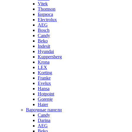
Vitek
Thomson
Бирюса
Electrolux
AEG
Bosch
Candy
Beko
Indesit
Hyundai
Kuppersberg
Krona
LEX
Korting
Franke
Evelux
Hansa
Hotpoint
Gorenje
Haier
Варочные панели
Candy
Darina
AEG
Beko