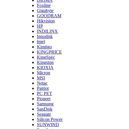
DIGMA
Foxline
Gigabyte
GOODRAM
Hikvision
HP
INDILINX
Innodisk
Intel
Kimtigo
KINGPRICE
KingSpec
Kingston
KIOXIA
Micron
MSI
Netac
Patriot
PC PET
Pioneer
Samsung
SanDisk
Seagate
Silicon Power
SUNWIND