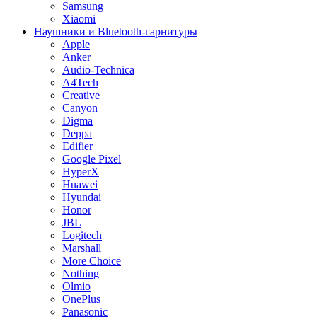
Samsung
Xiaomi
Наушники и Bluetooth-гарнитуры
Apple
Anker
Audio-Technica
A4Tech
Creative
Canyon
Digma
Deppa
Edifier
Google Pixel
HyperX
Huawei
Hyundai
Honor
JBL
Logitech
Marshall
More Choice
Nothing
Olmio
OnePlus
Panasonic