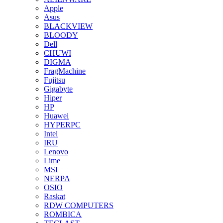
Apple
Asus
BLACKVIEW
BLOODY
Dell
CHUWI
DIGMA
FragMachine
Fujitsu
Gigabyte
Hiper
HP
Huawei
HYPERPC
Intel
IRU
Lenovo
Lime
MSI
NERPA
OSIO
Raskat
RDW COMPUTERS
ROMBICA