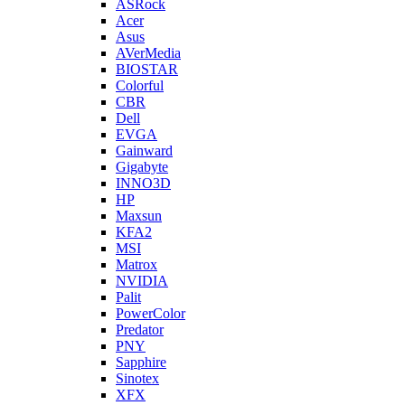
ASRock
Acer
Asus
AVerMedia
BIOSTAR
Colorful
CBR
Dell
EVGA
Gainward
Gigabyte
INNO3D
HP
Maxsun
KFA2
MSI
Matrox
NVIDIA
Palit
PowerColor
Predator
PNY
Sapphire
Sinotex
XFX