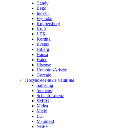
Candy
Beko
Indesit
Hyundai
Kuppersberg
Kraft
LEX
Korting
Evelux
Hiberg
Hansa
Haier
Hisense
Hotpoint-Ariston
Gorenje
Посудомоечные машины
Samsung
Siemens
Schaub Lorenz
SMEG
Midea
Miele
LG
Maunfeld
NEFF