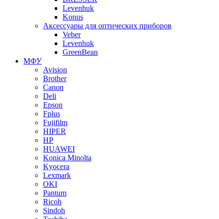
Levenhuk
Konus
Аксессуары для оптических приборов
Veber
Levenhuk
GreenBean
МФУ
Avision
Brother
Canon
Deli
Epson
Fplus
Fujifilm
HIPER
HP
HUAWEI
Konica Minolta
Kyocera
Lexmark
OKI
Pantum
Ricoh
Sindoh