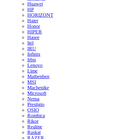
Huawei
HP
HORIZONT
Haier
Honor
HIPER
Hasee
Itel
IRU
Infinix
Irbis
Lenovo
Lime
Maibenben
MSI
Machenike
Microsoft
Nerpa
Prestigio
OSIO
Rombica
Rikor
Realme
Raskat
RAZER