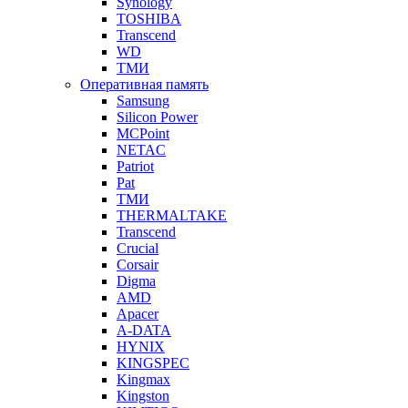
Synology
TOSHIBA
Transcend
WD
ТМИ
Оперативная память
Samsung
Silicon Power
MCPoint
NETAC
Patriot
Pat
ТМИ
THERMALTAKE
Transcend
Crucial
Corsair
Digma
AMD
Apacer
A-DATA
HYNIX
KINGSPEC
Kingmax
Kingston