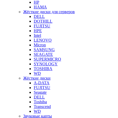
HP
HAMA
Жёсткие диски для серверов
DELL
DOTHILL
FUJITSU
HPE
Intel
LENOVO
Micron
SAMSUNG
SEAGATE
SUPERMICRO
SYNOLOGY
TOSHIBA
WD
Жёсткие диски
A-DATA
FUJITSU
Seagate
DELL
Toshiba
Transcend
WD
Звуковые карты