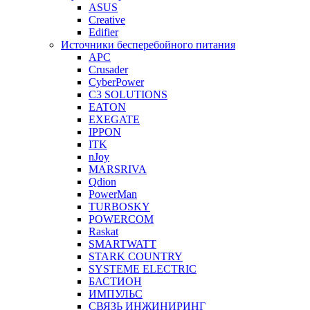
ASUS
Creative
Edifier
Источники бесперебойного питания
APC
Crusader
CyberPower
C3 SOLUTIONS
EATON
EXEGATE
IPPON
ITK
nJoy
MARSRIVA
Qdion
PowerMan
TURBOSKY
POWERCOM
Raskat
SMARTWATT
STARK COUNTRY
SYSTEME ELECTRIC
БАСТИОН
ИМПУЛЬС
СВЯЗЬ ИНЖИНИРИНГ