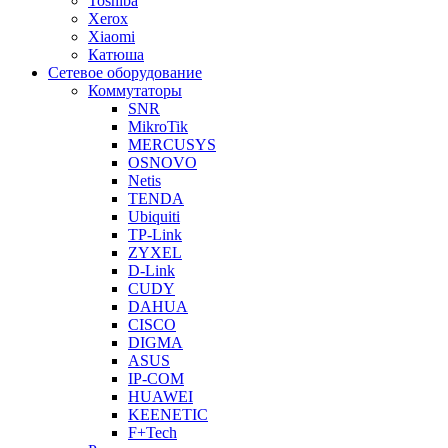
Toshiba
Xerox
Xiaomi
Катюша
Сетевое оборудование
Коммутаторы
SNR
MikroTik
MERCUSYS
OSNOVO
Netis
TENDA
Ubiquiti
TP-Link
ZYXEL
D-Link
CUDY
DAHUA
CISCO
DIGMA
ASUS
IP-COM
HUAWEI
KEENETIC
F+Tech