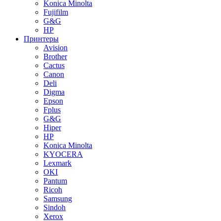
Konica Minolta
Fujifilm
G&G
HP
Принтеры
Avision
Brother
Cactus
Canon
Deli
Digma
Epson
Fplus
G&G
Hiper
HP
Konica Minolta
KYOCERA
Lexmark
OKI
Pantum
Ricoh
Samsung
Sindoh
Xerox