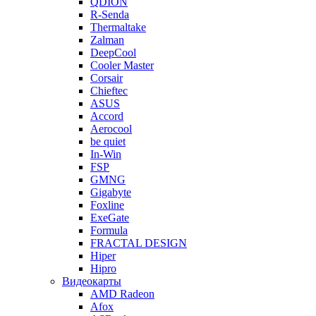
QDION
R-Senda
Thermaltake
Zalman
DeepCool
Cooler Master
Corsair
Chieftec
ASUS
Accord
Aerocool
be quiet
In-Win
FSP
GMNG
Gigabyte
Foxline
ExeGate
Formula
FRACTAL DESIGN
Hiper
Hipro
Видеокарты
AMD Radeon
Afox