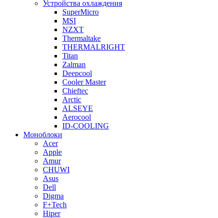
Устройства охлаждения
SuperMicro
MSI
NZXT
Thermaltake
THERMALRIGHT
Titan
Zalman
Deepcool
Cooler Master
Chieftec
Arctic
ALSEYE
Aerocool
ID-COOLING
Моноблоки
Acer
Apple
Amur
CHUWI
Asus
Dell
Digma
F+Tech
Hiper