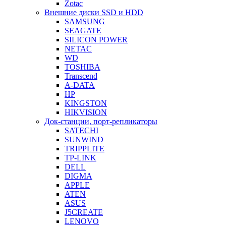
Zotac
Внешние диски SSD и HDD
SAMSUNG
SEAGATE
SILICON POWER
NETAC
WD
TOSHIBA
Transcend
A-DATA
HP
KINGSTON
HIKVISION
Док-станции, порт-репликаторы
SATECHI
SUNWIND
TRIPPLITE
TP-LINK
DELL
DIGMA
APPLE
ATEN
ASUS
J5CREATE
LENOVO