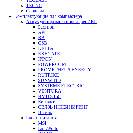
TECLAST
TECNO
Серверы
Комплектующие для компьютера
Аккумуляторные батареи для ИБП
Бастион
APC
BB
CSB
DELTA
EXEGATE
IPPON
POWERCOM
PROMETHEUS ENERGY
RUTRIKE
SUNWIND
SYSTEME ELECTRIC
VENTURA
ИМПУЛЬС
Контакт
СВЯЗЬ ИНЖИНИРИНГ
Штиль
Блоки питания
MSI
LinkWorld