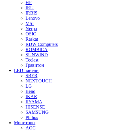
HP
IRU
IRBIS
Lenovo
MSI
Nerpa
OSIO
Raskat
RDW Computers
ROMBICA
SUNWIND
Teclast
Гравитон
LED панели
SBER
NEXTOUCH
LG
Benq
IKAR
IIYAMA
HISENSE
SAMSUNG
Philips
Мониторы
AOC