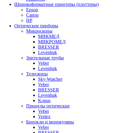
Широкоформатные принтеры (плоттеры)
Epson
Canon
HP
Оптические приборы
Микроскопы
МИКМЕД
МИКРОМЕД
BRESSER
Levenhuk
Зрительные трубы
Veber
Levenhuk
Телескопы
Sky-Watcher
Veber
BRESSER
Levenhuk
Konus
Прицелы оптические
Veber
Vortex
Бинокли и монокуляры
Veber
BRESSER