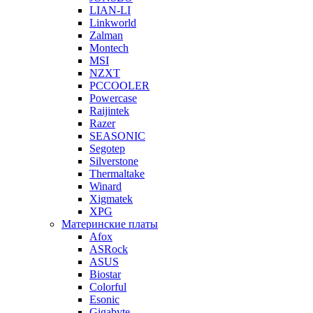
LIAN-LI
Linkworld
Zalman
Montech
MSI
NZXT
PCCOOLER
Powercase
Raijintek
Razer
SEASONIC
Segotep
Silverstone
Thermaltake
Winard
Xigmatek
XPG
Материнские платы
Afox
ASRock
ASUS
Biostar
Colorful
Esonic
Gigabyte