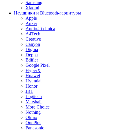
Samsung
Xiaomi
Наушники и Bluetooth-гарнитуры
Apple
Anker
Audio-Technica
A4Tech
Creative
Canyon
Digma
Deppa
Edifier
Google Pixel
HyperX
Huawei
Hyundai
Honor
JBL
Logitech
Marshall
More Choice
Nothing
Olmio
OnePlus
Panasonic