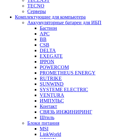
TECLAST
TECNO
Серверы
Комплектующие для компьютера
Аккумуляторные батареи для ИБП
Бастион
APC
BB
CSB
DELTA
EXEGATE
IPPON
POWERCOM
PROMETHEUS ENERGY
RUTRIKE
SUNWIND
SYSTEME ELECTRIC
VENTURA
ИМПУЛЬС
Контакт
СВЯЗЬ ИНЖИНИРИНГ
Штиль
Блоки питания
MSI
LinkWorld