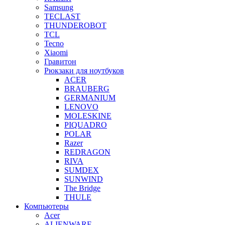
Samsung
TECLAST
THUNDEROBOT
TCL
Tecno
Xiaomi
Гравитон
Рюкзаки для ноутбуков
ACER
BRAUBERG
GERMANIUM
LENOVO
MOLESKINE
PIQUADRO
POLAR
Razer
REDRAGON
RIVA
SUMDEX
SUNWIND
The Bridge
THULE
Компьютеры
Acer
ALIENWARE