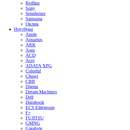
Redline
Sony
Sennheiser
Samsung
Оклик
Ноутбуки
Apple
Aquarius
ARK
Asus
ACD
Acer
ADATA XPG
Colorful
Chuwi
CBR
Digma
Dream Machines
Dell
Durabook
ECS Elitegroup
F+
FUJITSU
GMNG
Gigabyte