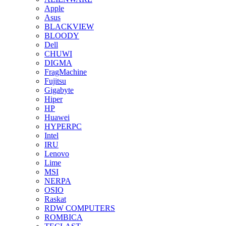
Apple
Asus
BLACKVIEW
BLOODY
Dell
CHUWI
DIGMA
FragMachine
Fujitsu
Gigabyte
Hiper
HP
Huawei
HYPERPC
Intel
IRU
Lenovo
Lime
MSI
NERPA
OSIO
Raskat
RDW COMPUTERS
ROMBICA