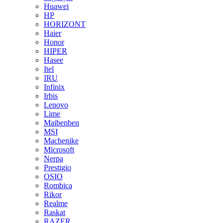
Huawei
HP
HORIZONT
Haier
Honor
HIPER
Hasee
Itel
IRU
Infinix
Irbis
Lenovo
Lime
Maibenben
MSI
Machenike
Microsoft
Nerpa
Prestigio
OSIO
Rombica
Rikor
Realme
Raskat
RAZER