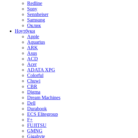
Redline
Sony
Sennheiser
Samsung
Оклик
Ноутбуки
Apple
Aquarius
ARK
Asus
ACD
Acer
ADATA XPG
Colorful
Chuwi
CBR
Digma
Dream Machines
Dell
Durabook
ECS Elitegroup
F+
FUJITSU
GMNG
Gigabyte