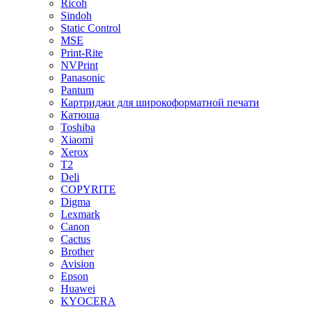
Ricoh
Sindoh
Static Control
MSE
Print-Rite
NVPrint
Panasonic
Pantum
Картриджи для широкоформатной печати
Катюша
Toshiba
Xiaomi
Xerox
T2
Deli
COPYRITE
Digma
Lexmark
Canon
Cactus
Brother
Avision
Epson
Huawei
KYOCERA