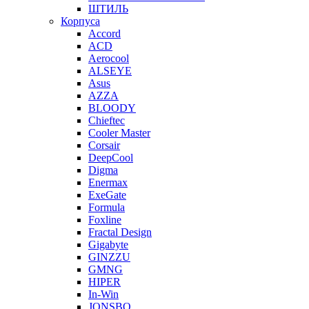
ШТИЛЬ
Корпуса
Accord
ACD
Aerocool
ALSEYE
Asus
AZZA
BLOODY
Chieftec
Cooler Master
Corsair
DeepCool
Digma
Enermax
ExeGate
Formula
Foxline
Fractal Design
Gigabyte
GINZZU
GMNG
HIPER
In-Win
JONSBO