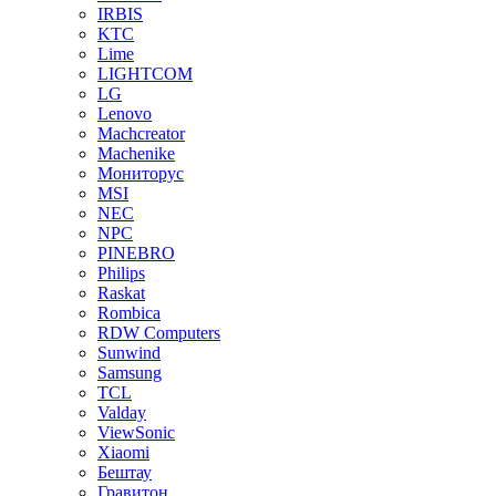
IRBIS
KTC
Lime
LIGHTCOM
LG
Lenovo
Machcreator
Machenike
Мониторус
MSI
NEC
NPC
PINEBRO
Philips
Raskat
Rombica
RDW Computers
Sunwind
Samsung
TCL
Valday
ViewSonic
Xiaomi
Бештау
Гравитон