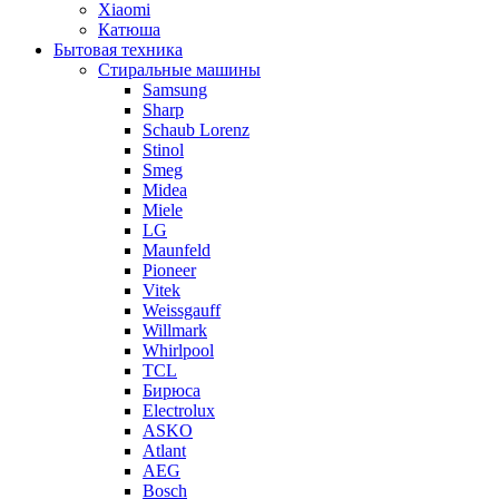
Xiaomi
Катюша
Бытовая техника
Стиральные машины
Samsung
Sharp
Schaub Lorenz
Stinol
Smeg
Midea
Miele
LG
Maunfeld
Pioneer
Vitek
Weissgauff
Willmark
Whirlpool
TCL
Бирюса
Electrolux
ASKO
Atlant
AEG
Bosch