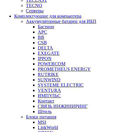
TECLAST
TECNO
Серверы
Комплектующие для компьютера
Аккумуляторные батареи для ИБП
Бастион
APC
BB
CSB
DELTA
EXEGATE
IPPON
POWERCOM
PROMETHEUS ENERGY
RUTRIKE
SUNWIND
SYSTEME ELECTRIC
VENTURA
ИМПУЛЬС
Контакт
СВЯЗЬ ИНЖИНИРИНГ
Штиль
Блоки питания
MSI
LinkWorld