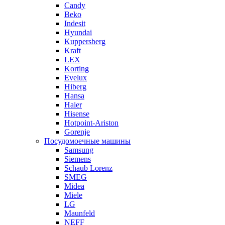
Candy
Beko
Indesit
Hyundai
Kuppersberg
Kraft
LEX
Korting
Evelux
Hiberg
Hansa
Haier
Hisense
Hotpoint-Ariston
Gorenje
Посудомоечные машины
Samsung
Siemens
Schaub Lorenz
SMEG
Midea
Miele
LG
Maunfeld
NEFF