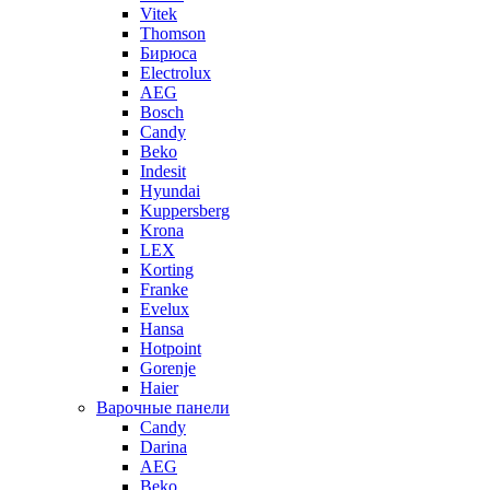
Vitek
Thomson
Бирюса
Electrolux
AEG
Bosch
Candy
Beko
Indesit
Hyundai
Kuppersberg
Krona
LEX
Korting
Franke
Evelux
Hansa
Hotpoint
Gorenje
Haier
Варочные панели
Candy
Darina
AEG
Beko