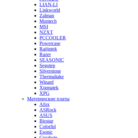
LIAN-LI
Linkworld
Zalman
Montech
MSI
NZXT
PCCOOLER
Powercase
Raijintek
Razer
SEASONIC
Segotep
Silverstone
Thermaltake
Winard
Xigmatek
XPG
Материнские платы
Afox
ASRock
ASUS
Biostar
Colorful
Esonic
Gigabyte