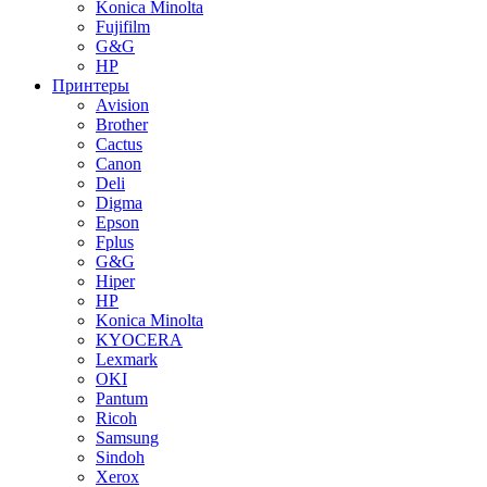
Konica Minolta
Fujifilm
G&G
HP
Принтеры
Avision
Brother
Cactus
Canon
Deli
Digma
Epson
Fplus
G&G
Hiper
HP
Konica Minolta
KYOCERA
Lexmark
OKI
Pantum
Ricoh
Samsung
Sindoh
Xerox