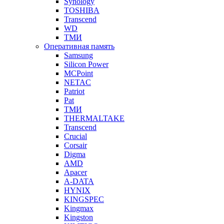
Synology
TOSHIBA
Transcend
WD
ТМИ
Оперативная память
Samsung
Silicon Power
MCPoint
NETAC
Patriot
Pat
ТМИ
THERMALTAKE
Transcend
Crucial
Corsair
Digma
AMD
Apacer
A-DATA
HYNIX
KINGSPEC
Kingmax
Kingston