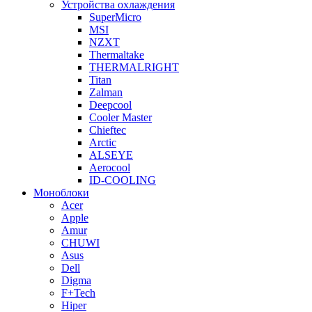
Устройства охлаждения
SuperMicro
MSI
NZXT
Thermaltake
THERMALRIGHT
Titan
Zalman
Deepcool
Cooler Master
Chieftec
Arctic
ALSEYE
Aerocool
ID-COOLING
Моноблоки
Acer
Apple
Amur
CHUWI
Asus
Dell
Digma
F+Tech
Hiper