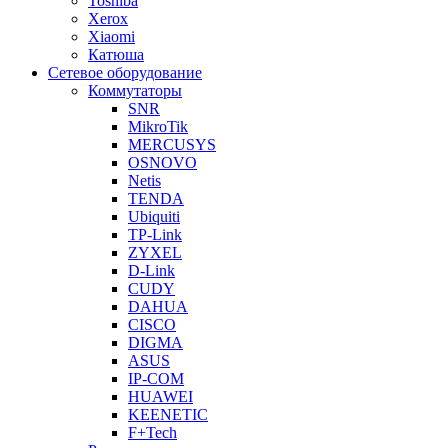
Toshiba
Xerox
Xiaomi
Катюша
Сетевое оборудование
Коммутаторы
SNR
MikroTik
MERCUSYS
OSNOVO
Netis
TENDA
Ubiquiti
TP-Link
ZYXEL
D-Link
CUDY
DAHUA
CISCO
DIGMA
ASUS
IP-COM
HUAWEI
KEENETIC
F+Tech