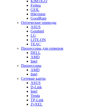
KIMTIGO
Fujitsu
GEIL
Hikvision
GoodRam
Оптические приводы
ASUS
Gembird
LG
LITE-ON
TEAC
Процессоры для серверов
DELL
AMD
Intel
Процессоры
AMD
Intel
Сетевые карты
ASUS
D-Link
Intel
Tenda
TP-Link
ZyXEL