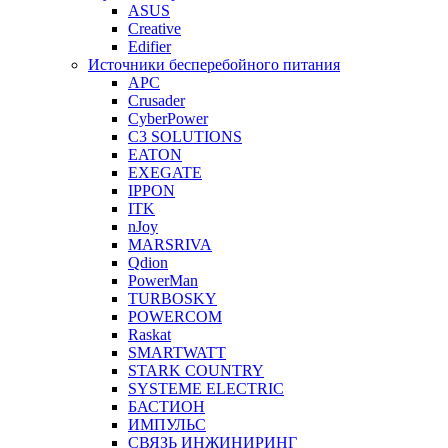
ASUS
Creative
Edifier
Источники бесперебойного питания
APC
Crusader
CyberPower
C3 SOLUTIONS
EATON
EXEGATE
IPPON
ITK
nJoy
MARSRIVA
Qdion
PowerMan
TURBOSKY
POWERCOM
Raskat
SMARTWATT
STARK COUNTRY
SYSTEME ELECTRIC
БАСТИОН
ИМПУЛЬС
СВЯЗЬ ИНЖИНИРИНГ