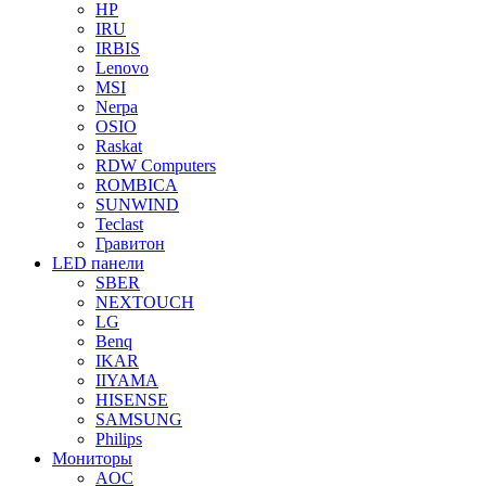
HP
IRU
IRBIS
Lenovo
MSI
Nerpa
OSIO
Raskat
RDW Computers
ROMBICA
SUNWIND
Teclast
Гравитон
LED панели
SBER
NEXTOUCH
LG
Benq
IKAR
IIYAMA
HISENSE
SAMSUNG
Philips
Мониторы
AOC