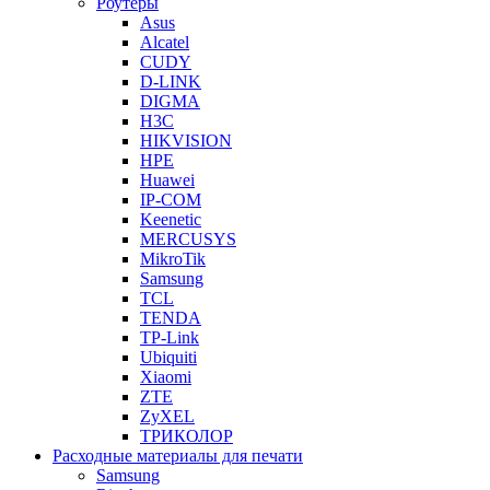
Роутеры
Asus
Alcatel
CUDY
D-LINK
DIGMA
H3C
HIKVISION
HPE
Huawei
IP-COM
Keenetic
MERCUSYS
MikroTik
Samsung
TCL
TENDA
TP-Link
Ubiquiti
Xiaomi
ZTE
ZyXEL
ТРИКОЛОР
Расходные материалы для печати
Samsung