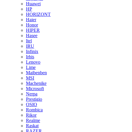
Huawei
HP
HORIZONT
Haier
Honor
HIPER
Hasee
Itel
IRU
Infinix
Irbis
Lenovo
Lime
Maibenben
MSI
Machenike
Microsoft
Nerpa
Prestigio
OSIO
Rombica
Rikor
Realme
Raskat
RAZER