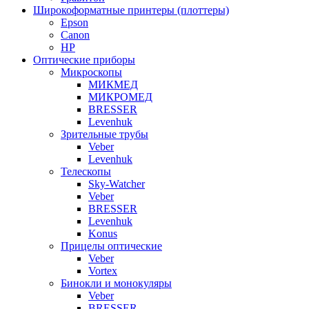
Широкоформатные принтеры (плоттеры)
Epson
Canon
HP
Оптические приборы
Микроскопы
МИКМЕД
МИКРОМЕД
BRESSER
Levenhuk
Зрительные трубы
Veber
Levenhuk
Телескопы
Sky-Watcher
Veber
BRESSER
Levenhuk
Konus
Прицелы оптические
Veber
Vortex
Бинокли и монокуляры
Veber
BRESSER