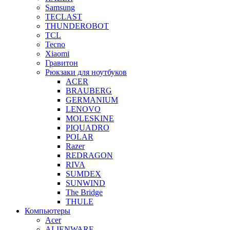
Samsung
TECLAST
THUNDEROBOT
TCL
Tecno
Xiaomi
Гравитон
Рюкзаки для ноутбуков
ACER
BRAUBERG
GERMANIUM
LENOVO
MOLESKINE
PIQUADRO
POLAR
Razer
REDRAGON
RIVA
SUMDEX
SUNWIND
The Bridge
THULE
Компьютеры
Acer
ALIENWARE