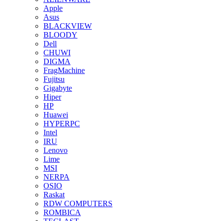
Apple
Asus
BLACKVIEW
BLOODY
Dell
CHUWI
DIGMA
FragMachine
Fujitsu
Gigabyte
Hiper
HP
Huawei
HYPERPC
Intel
IRU
Lenovo
Lime
MSI
NERPA
OSIO
Raskat
RDW COMPUTERS
ROMBICA