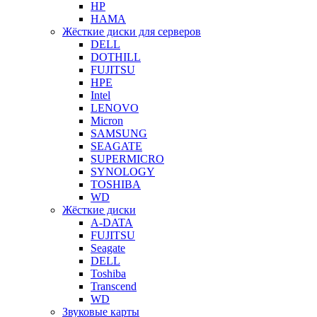
HP
HAMA
Жёсткие диски для серверов
DELL
DOTHILL
FUJITSU
HPE
Intel
LENOVO
Micron
SAMSUNG
SEAGATE
SUPERMICRO
SYNOLOGY
TOSHIBA
WD
Жёсткие диски
A-DATA
FUJITSU
Seagate
DELL
Toshiba
Transcend
WD
Звуковые карты