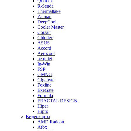
QDION
R-Senda
Thermaltake
Zalman
DeepCool
Cooler Master
Corsair
Chieftec
ASUS
Accord
Aerocool
be quiet
In-Win
FSP
GMNG
Gigabyte
Foxline
ExeGate
Formula
FRACTAL DESIGN
Hiper
Hipro
Видеокарты
AMD Radeon
Afox