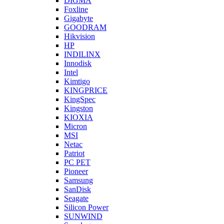
DIGMA
Foxline
Gigabyte
GOODRAM
Hikvision
HP
INDILINX
Innodisk
Intel
Kimtigo
KINGPRICE
KingSpec
Kingston
KIOXIA
Micron
MSI
Netac
Patriot
PC PET
Pioneer
Samsung
SanDisk
Seagate
Silicon Power
SUNWIND