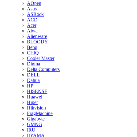
AOpen
Asus
ASRock
ACD
Acer
Aiwa
Alienware
BLOODY
Benq
CHiQ
Cooler Master
Digma
Delta Computers
DELL
Dahua
HP
HISENSE
Huawei
Hiper
Hikvision
FragMachine
Gigabyte
GMNG
IRU
IIYAMA