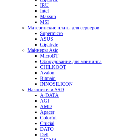
IRU
Intel
Maxsun
MSI
Материнские платы для серверов
Supermicro
ASUS
Gigabyte
Майнеры Asic
MicroBT
Оборудование для майнинга
CHILKOOT
Avalon
Bitmain
INNOSILICON
Накопители SSD
A-DATA
AGI
AMD
Apacer
Colorful
Crucial
DATO
Dell