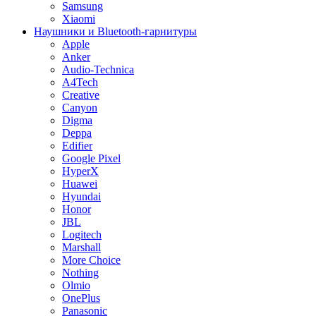
Samsung
Xiaomi
Наушники и Bluetooth-гарнитуры
Apple
Anker
Audio-Technica
A4Tech
Creative
Canyon
Digma
Deppa
Edifier
Google Pixel
HyperX
Huawei
Hyundai
Honor
JBL
Logitech
Marshall
More Choice
Nothing
Olmio
OnePlus
Panasonic