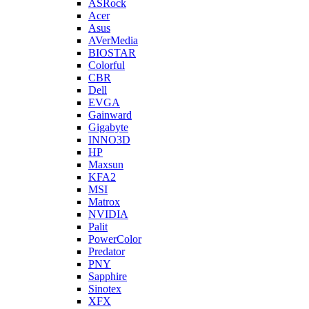
ASRock
Acer
Asus
AVerMedia
BIOSTAR
Colorful
CBR
Dell
EVGA
Gainward
Gigabyte
INNO3D
HP
Maxsun
KFA2
MSI
Matrox
NVIDIA
Palit
PowerColor
Predator
PNY
Sapphire
Sinotex
XFX