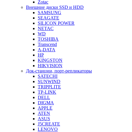
Zotac
Внешние диски SSD и HDD
SAMSUNG
SEAGATE
SILICON POWER
NETAC
WD
TOSHIBA
Transcend
A-DATA
HP
KINGSTON
HIKVISION
Док-станции, порт-репликаторы
SATECHI
SUNWIND
TRIPPLITE
TP-LINK
DELL
DIGMA
APPLE
ATEN
ASUS
J5CREATE
LENOVO