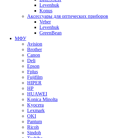
Levenhuk
Konus
Аксессуары для оптических приборов
Veber
Levenhuk
GreenBean
МФУ
Avision
Brother
Canon
Deli
Epson
Fplus
Fujifilm
HIPER
HP
HUAWEI
Konica Minolta
Kyocera
Lexmark
OKI
Pantum
Ricoh
Sindoh