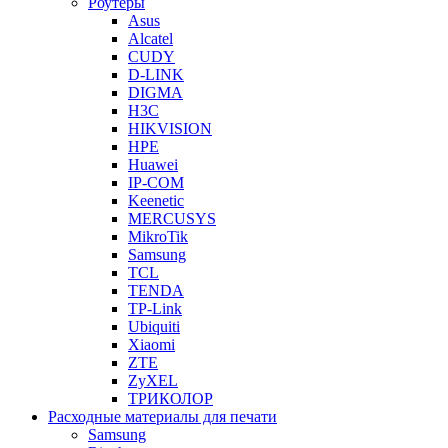
Роутеры
Asus
Alcatel
CUDY
D-LINK
DIGMA
H3C
HIKVISION
HPE
Huawei
IP-COM
Keenetic
MERCUSYS
MikroTik
Samsung
TCL
TENDA
TP-Link
Ubiquiti
Xiaomi
ZTE
ZyXEL
ТРИКОЛОР
Расходные материалы для печати
Samsung