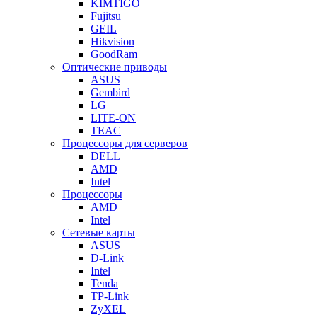
KIMTIGO
Fujitsu
GEIL
Hikvision
GoodRam
Оптические приводы
ASUS
Gembird
LG
LITE-ON
TEAC
Процессоры для серверов
DELL
AMD
Intel
Процессоры
AMD
Intel
Сетевые карты
ASUS
D-Link
Intel
Tenda
TP-Link
ZyXEL