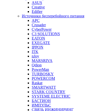
ASUS
Creative
Edifier
Источники бесперебойного питания
APC
Crusader
CyberPower
C3 SOLUTIONS
EATON
EXEGATE
IPPON
ITK
nJoy
MARSRIVA
Qdion
PowerMan
TURBOSKY
POWERCOM
Raskat
SMARTWATT
STARK COUNTRY
SYSTEME ELECTRIC
БАСТИОН
ИМПУЛЬС
СВЯЗЬ ИНЖИНИРИНГ