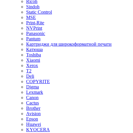
Ricoh
Sindoh
Static Control
MSE
Print-Rite
NVPrint
Panasonic
Pantum
Картриджи для широкоформатной печати
Катюша
Toshiba
Xiaomi
Xerox
T2
Deli
COPYRITE
Digma
Lexmark
Canon
Cactus
Brother
Avision
Epson
Huawei
KYOCERA