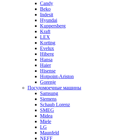
Candy
Beko
Indesit
Hyundai
Kuppersberg
Kraft
LEX
Korting
Evelux
Hiberg
Hansa
Haier
Hisense
Hotpoint-Ariston
Gorenje
Посудомоечные машины
Samsung
Siemens
Schaub Lorenz
SMEG
Midea
Miele
LG
Maunfeld
NEFF