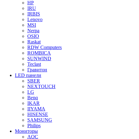
HP
IRU
IRBIS
Lenovo
MSI
Nerpa
OSIO
Raskat
RDW Computers
ROMBICA
SUNWIND
Teclast
Гравитон
LED панели
SBER
NEXTOUCH
LG
Benq
IKAR
IIYAMA
HISENSE
SAMSUNG
Philips
Мониторы
AOC