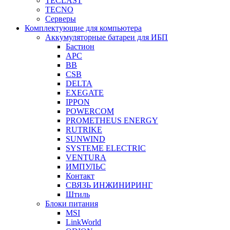
TECLAST
TECNO
Серверы
Комплектующие для компьютера
Аккумуляторные батареи для ИБП
Бастион
APC
BB
CSB
DELTA
EXEGATE
IPPON
POWERCOM
PROMETHEUS ENERGY
RUTRIKE
SUNWIND
SYSTEME ELECTRIC
VENTURA
ИМПУЛЬС
Контакт
СВЯЗЬ ИНЖИНИРИНГ
Штиль
Блоки питания
MSI
LinkWorld