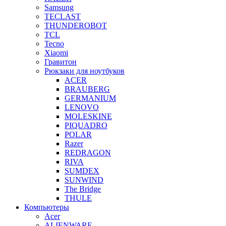
Samsung
TECLAST
THUNDEROBOT
TCL
Tecno
Xiaomi
Гравитон
Рюкзаки для ноутбуков
ACER
BRAUBERG
GERMANIUM
LENOVO
MOLESKINE
PIQUADRO
POLAR
Razer
REDRAGON
RIVA
SUMDEX
SUNWIND
The Bridge
THULE
Компьютеры
Acer
ALIENWARE