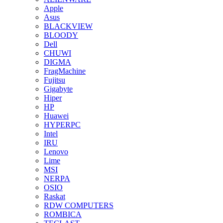
Apple
Asus
BLACKVIEW
BLOODY
Dell
CHUWI
DIGMA
FragMachine
Fujitsu
Gigabyte
Hiper
HP
Huawei
HYPERPC
Intel
IRU
Lenovo
Lime
MSI
NERPA
OSIO
Raskat
RDW COMPUTERS
ROMBICA