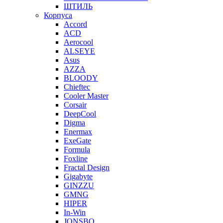
ШТИЛЬ
Корпуса
Accord
ACD
Aerocool
ALSEYE
Asus
AZZA
BLOODY
Chieftec
Cooler Master
Corsair
DeepCool
Digma
Enermax
ExeGate
Formula
Foxline
Fractal Design
Gigabyte
GINZZU
GMNG
HIPER
In-Win
JONSBO