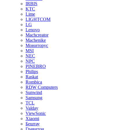
IRBIS
KTC
Lime
LIGHTCOM
LG
Lenovo
Machcreator
Machenike
Мониторус
MSI
NEC
NPC
PINEBRO
Philips
Raskat
Rombica
RDW Computers
Sunwind
Samsung
TCL
Valday
ViewSonic
Xiaomi
Бештау
Гравитон