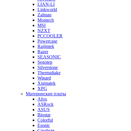
LIAN-LI
Linkworld
Zalman
Montech
MSI
NZXT
PCCOOLER
Powercase
Raijintek
Razer
SEASONIC
Segotep
Silverstone
Thermaltake
Winard
Xigmatek
XPG
Материнские платы
Afox
ASRock
ASUS
Biostar
Colorful
Esonic
Gigabyte