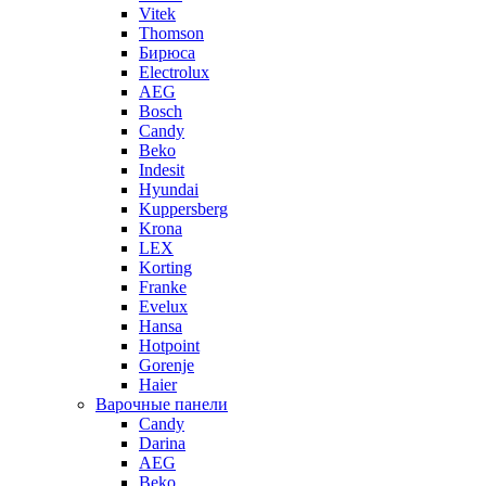
Vitek
Thomson
Бирюса
Electrolux
AEG
Bosch
Candy
Beko
Indesit
Hyundai
Kuppersberg
Krona
LEX
Korting
Franke
Evelux
Hansa
Hotpoint
Gorenje
Haier
Варочные панели
Candy
Darina
AEG
Beko