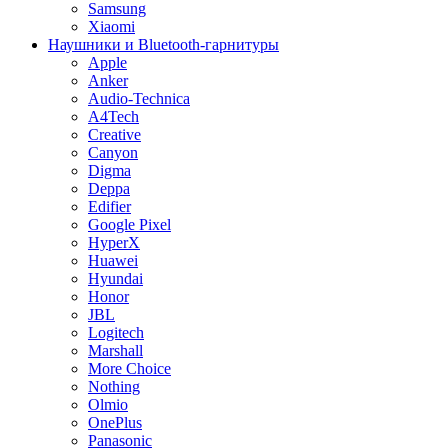
Samsung
Xiaomi
Наушники и Bluetooth-гарнитуры
Apple
Anker
Audio-Technica
A4Tech
Creative
Canyon
Digma
Deppa
Edifier
Google Pixel
HyperX
Huawei
Hyundai
Honor
JBL
Logitech
Marshall
More Choice
Nothing
Olmio
OnePlus
Panasonic