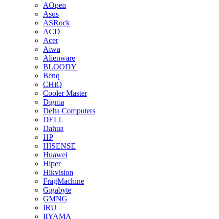
AOpen
Asus
ASRock
ACD
Acer
Aiwa
Alienware
BLOODY
Benq
CHiQ
Cooler Master
Digma
Delta Computers
DELL
Dahua
HP
HISENSE
Huawei
Hiper
Hikvision
FragMachine
Gigabyte
GMNG
IRU
IIYAMA