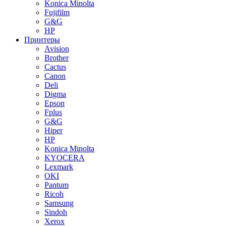
Konica Minolta
Fujifilm
G&G
HP
Принтеры
Avision
Brother
Cactus
Canon
Deli
Digma
Epson
Fplus
G&G
Hiper
HP
Konica Minolta
KYOCERA
Lexmark
OKI
Pantum
Ricoh
Samsung
Sindoh
Xerox