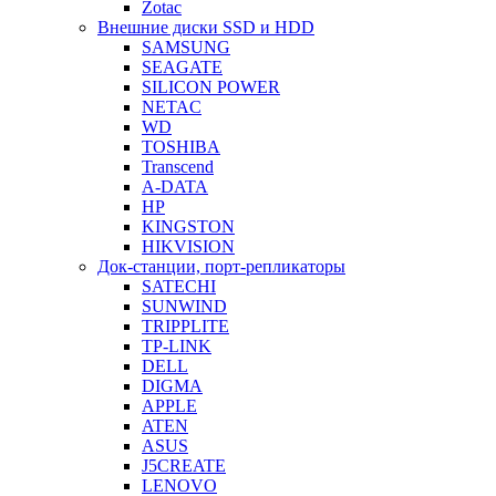
Zotac
Внешние диски SSD и HDD
SAMSUNG
SEAGATE
SILICON POWER
NETAC
WD
TOSHIBA
Transcend
A-DATA
HP
KINGSTON
HIKVISION
Док-станции, порт-репликаторы
SATECHI
SUNWIND
TRIPPLITE
TP-LINK
DELL
DIGMA
APPLE
ATEN
ASUS
J5CREATE
LENOVO