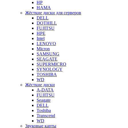
HP
HAMA
Жёсткие диски для серверов
DELL
DOTHILL
FUJITSU
HPE
Intel
LENOVO
Micron
SAMSUNG
SEAGATE
SUPERMICRO
SYNOLOGY
TOSHIBA
WD
Жёсткие диски
A-DATA
FUJITSU
Seagate
DELL
Toshiba
Transcend
WD
Звуковые карты