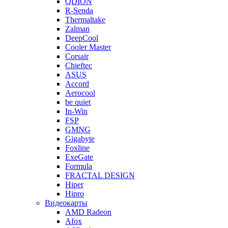
QDION
R-Senda
Thermaltake
Zalman
DeepCool
Cooler Master
Corsair
Chieftec
ASUS
Accord
Aerocool
be quiet
In-Win
FSP
GMNG
Gigabyte
Foxline
ExeGate
Formula
FRACTAL DESIGN
Hiper
Hipro
Видеокарты
AMD Radeon
Afox