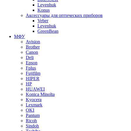
Levenhuk
Konus
Аксессуары для оптических приборов
Veber
Levenhuk
GreenBean
МФУ
Avision
Brother
Canon
Deli
Epson
Fplus
Fujifilm
HIPER
HP
HUAWEI
Konica Minolta
Kyocera
Lexmark
OKI
Pantum
Ricoh
Sindoh