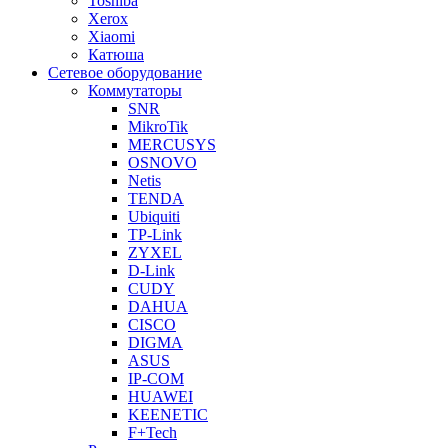
Toshiba
Xerox
Xiaomi
Катюша
Сетевое оборудование
Коммутаторы
SNR
MikroTik
MERCUSYS
OSNOVO
Netis
TENDA
Ubiquiti
TP-Link
ZYXEL
D-Link
CUDY
DAHUA
CISCO
DIGMA
ASUS
IP-COM
HUAWEI
KEENETIC
F+Tech