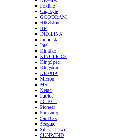
DIGMA
Foxline
Gigabyte
GOODRAM
Hikvision
HP
INDILINX
Innodisk
Intel
Kimtigo
KINGPRICE
KingSpec
Kingston
KIOXIA
Micron
MSI
Netac
Patriot
PC PET
Pioneer
Samsung
SanDisk
Seagate
Silicon Power
SUNWIND