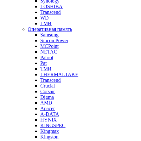
Synology
TOSHIBA
Transcend
WD
ТМИ
Оперативная память
Samsung
Silicon Power
MCPoint
NETAC
Patriot
Pat
ТМИ
THERMALTAKE
Transcend
Crucial
Corsair
Digma
AMD
Apacer
A-DATA
HYNIX
KINGSPEC
Kingmax
Kingston