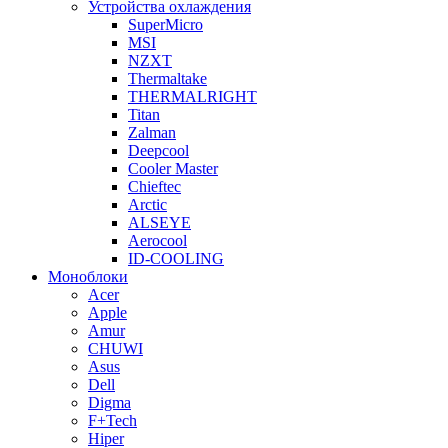
Устройства охлаждения
SuperMicro
MSI
NZXT
Thermaltake
THERMALRIGHT
Titan
Zalman
Deepcool
Cooler Master
Chieftec
Arctic
ALSEYE
Aerocool
ID-COOLING
Моноблоки
Acer
Apple
Amur
CHUWI
Asus
Dell
Digma
F+Tech
Hiper