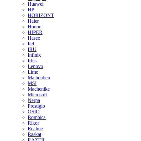
Huawei
HP
HORIZONT
Haier
Honor
HIPER
Hasee
Itel
IRU
Infinix
Irbis
Lenovo
Lime
Maibenben
MSI
Machenike
Microsoft
Nerpa
Prestigio
OSIO
Rombica
Rikor
Realme
Raskat
RAZER