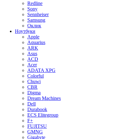
Redline
Sony
Sennheiser
Samsung
Оклик
Ноутбуки
Apple
Aquarius
ARK
Asus
ACD
Acer
ADATA XPG
Colorful
Chuwi
CBR
Digma
Dream Machines
Dell
Durabook
ECS Elitegroup
F+
FUJITSU
GMNG
Gigabyte