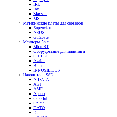
IRU
Intel
Maxsun
MSI
Материнские платы для серверов
Supermicro
ASUS
Gigabyte
Майнеры Asic
MicroBT
Оборудование для майнинга
CHILKOOT
Avalon
Bitmain
INNOSILICON
Накопители SSD
A-DATA
AGI
AMD
Apacer
Colorful
Crucial
DATO
Dell