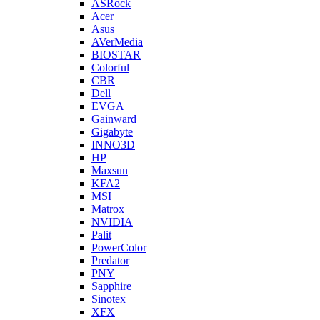
ASRock
Acer
Asus
AVerMedia
BIOSTAR
Colorful
CBR
Dell
EVGA
Gainward
Gigabyte
INNO3D
HP
Maxsun
KFA2
MSI
Matrox
NVIDIA
Palit
PowerColor
Predator
PNY
Sapphire
Sinotex
XFX