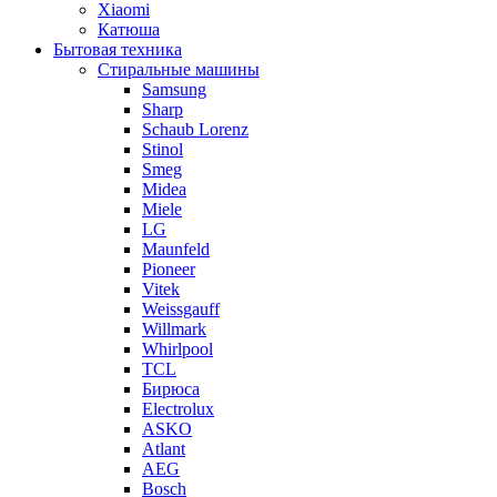
Xiaomi
Катюша
Бытовая техника
Стиральные машины
Samsung
Sharp
Schaub Lorenz
Stinol
Smeg
Midea
Miele
LG
Maunfeld
Pioneer
Vitek
Weissgauff
Willmark
Whirlpool
TCL
Бирюса
Electrolux
ASKO
Atlant
AEG
Bosch