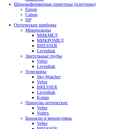
Широкоформатные принтеры (плоттеры)
Epson
Canon
HP
Оптические приборы
Микроскопы
МИКМЕД
МИКРОМЕД
BRESSER
Levenhuk
Зрительные трубы
Veber
Levenhuk
Телескопы
Sky-Watcher
Veber
BRESSER
Levenhuk
Konus
Прицелы оптические
Veber
Vortex
Бинокли и монокуляры
Veber
BRESSER