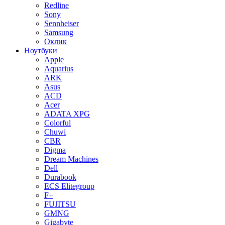
Redline
Sony
Sennheiser
Samsung
Оклик
Ноутбуки
Apple
Aquarius
ARK
Asus
ACD
Acer
ADATA XPG
Colorful
Chuwi
CBR
Digma
Dream Machines
Dell
Durabook
ECS Elitegroup
F+
FUJITSU
GMNG
Gigabyte