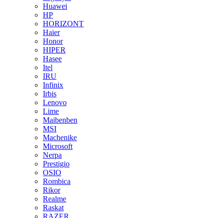
Huawei
HP
HORIZONT
Haier
Honor
HIPER
Hasee
Itel
IRU
Infinix
Irbis
Lenovo
Lime
Maibenben
MSI
Machenike
Microsoft
Nerpa
Prestigio
OSIO
Rombica
Rikor
Realme
Raskat
RAZER