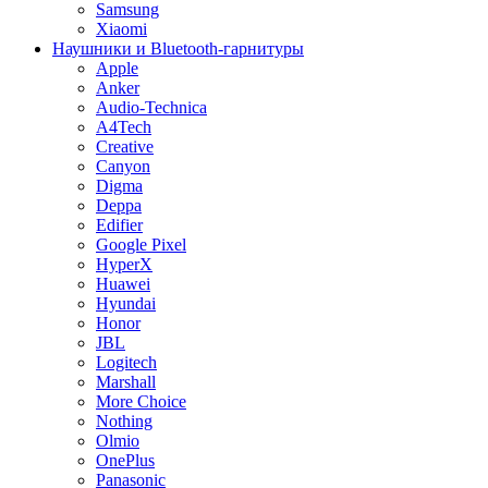
Samsung
Xiaomi
Наушники и Bluetooth-гарнитуры
Apple
Anker
Audio-Technica
A4Tech
Creative
Canyon
Digma
Deppa
Edifier
Google Pixel
HyperX
Huawei
Hyundai
Honor
JBL
Logitech
Marshall
More Choice
Nothing
Olmio
OnePlus
Panasonic