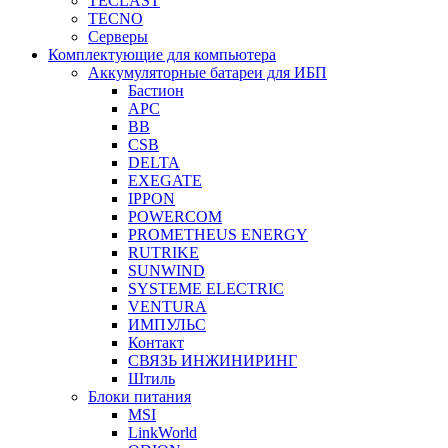
TECLAST
TECNO
Серверы
Комплектующие для компьютера
Аккумуляторные батареи для ИБП
Бастион
APC
BB
CSB
DELTA
EXEGATE
IPPON
POWERCOM
PROMETHEUS ENERGY
RUTRIKE
SUNWIND
SYSTEME ELECTRIC
VENTURA
ИМПУЛЬС
Контакт
СВЯЗЬ ИНЖИНИРИНГ
Штиль
Блоки питания
MSI
LinkWorld