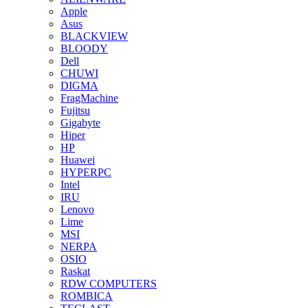
Apple
Asus
BLACKVIEW
BLOODY
Dell
CHUWI
DIGMA
FragMachine
Fujitsu
Gigabyte
Hiper
HP
Huawei
HYPERPC
Intel
IRU
Lenovo
Lime
MSI
NERPA
OSIO
Raskat
RDW COMPUTERS
ROMBICA