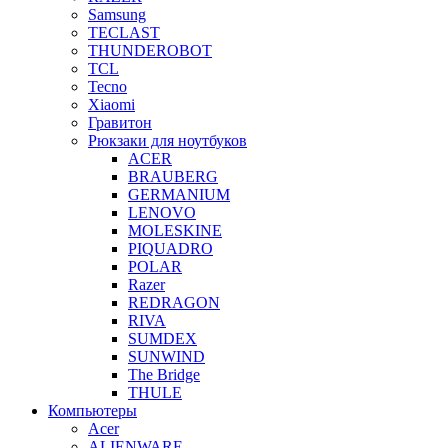
Samsung
TECLAST
THUNDEROBOT
TCL
Tecno
Xiaomi
Гравитон
Рюкзаки для ноутбуков
ACER
BRAUBERG
GERMANIUM
LENOVO
MOLESKINE
PIQUADRO
POLAR
Razer
REDRAGON
RIVA
SUMDEX
SUNWIND
The Bridge
THULE
Компьютеры
Acer
ALIENWARE