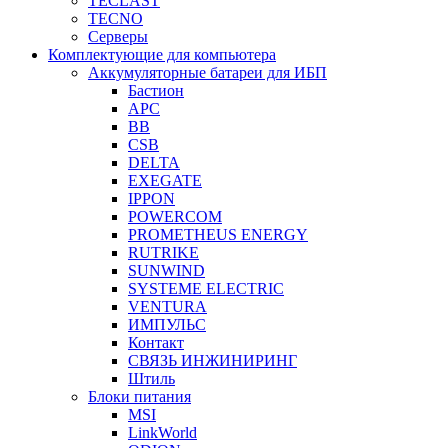
TECLAST
TECNO
Серверы
Комплектующие для компьютера
Аккумуляторные батареи для ИБП
Бастион
APC
BB
CSB
DELTA
EXEGATE
IPPON
POWERCOM
PROMETHEUS ENERGY
RUTRIKE
SUNWIND
SYSTEME ELECTRIC
VENTURA
ИМПУЛЬС
Контакт
СВЯЗЬ ИНЖИНИРИНГ
Штиль
Блоки питания
MSI
LinkWorld