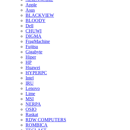
Apple
Asus
BLACKVIEW
BLOODY
Dell
CHUWI
DIGMA
FragMachine
Fujitsu
Gigabyte
Hiper
HP
Huawei
HYPERPC
Intel
IRU
Lenovo
Lime
MSI
NERPA
OSIO
Raskat
RDW COMPUTERS
ROMBICA