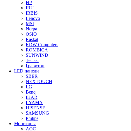
HP
IRU
IRBIS
Lenovo
MSI
Nerpa
OSIO
Raskat
RDW Computers
ROMBICA
SUNWIND
Teclast
Гравитон
LED панели
SBER
NEXTOUCH
LG
Benq
IKAR
IIYAMA
HISENSE
SAMSUNG
Philips
Мониторы
AOC