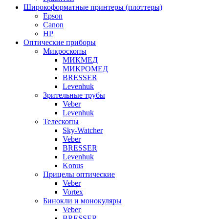
Широкоформатные принтеры (плоттеры)
Epson
Canon
HP
Оптические приборы
Микроскопы
МИКМЕД
МИКРОМЕД
BRESSER
Levenhuk
Зрительные трубы
Veber
Levenhuk
Телескопы
Sky-Watcher
Veber
BRESSER
Levenhuk
Konus
Прицелы оптические
Veber
Vortex
Бинокли и монокуляры
Veber
BRESSER