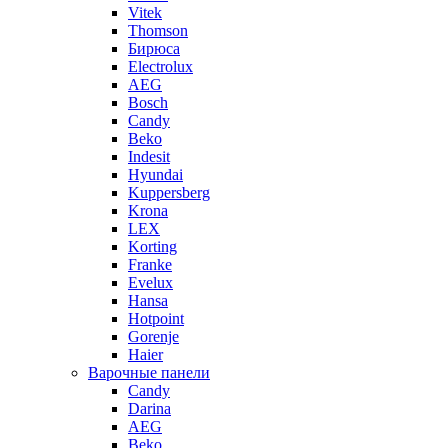
Vitek
Thomson
Бирюса
Electrolux
AEG
Bosch
Candy
Beko
Indesit
Hyundai
Kuppersberg
Krona
LEX
Korting
Franke
Evelux
Hansa
Hotpoint
Gorenje
Haier
Варочные панели
Candy
Darina
AEG
Beko