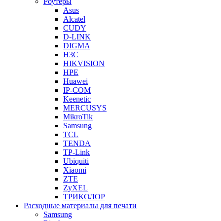
Роутеры
Asus
Alcatel
CUDY
D-LINK
DIGMA
H3C
HIKVISION
HPE
Huawei
IP-COM
Keenetic
MERCUSYS
MikroTik
Samsung
TCL
TENDA
TP-Link
Ubiquiti
Xiaomi
ZTE
ZyXEL
ТРИКОЛОР
Расходные материалы для печати
Samsung