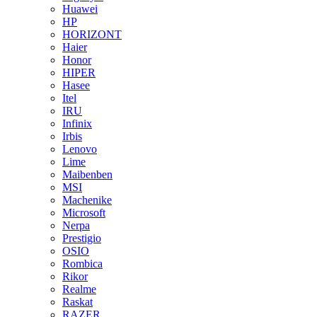
Huawei
HP
HORIZONT
Haier
Honor
HIPER
Hasee
Itel
IRU
Infinix
Irbis
Lenovo
Lime
Maibenben
MSI
Machenike
Microsoft
Nerpa
Prestigio
OSIO
Rombica
Rikor
Realme
Raskat
RAZER