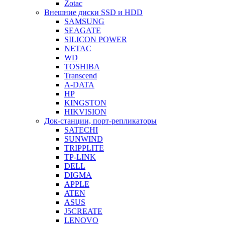
Zotac
Внешние диски SSD и HDD
SAMSUNG
SEAGATE
SILICON POWER
NETAC
WD
TOSHIBA
Transcend
A-DATA
HP
KINGSTON
HIKVISION
Док-станции, порт-репликаторы
SATECHI
SUNWIND
TRIPPLITE
TP-LINK
DELL
DIGMA
APPLE
ATEN
ASUS
J5CREATE
LENOVO