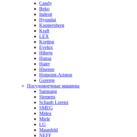
Candy
Beko
Indesit
Hyundai
Kuppersberg
Kraft
LEX
Korting
Evelux
Hiberg
Hansa
Haier
Hisense
Hotpoint-Ariston
Gorenje
Посудомоечные машины
Samsung
Siemens
Schaub Lorenz
SMEG
Midea
Miele
LG
Maunfeld
NEFF