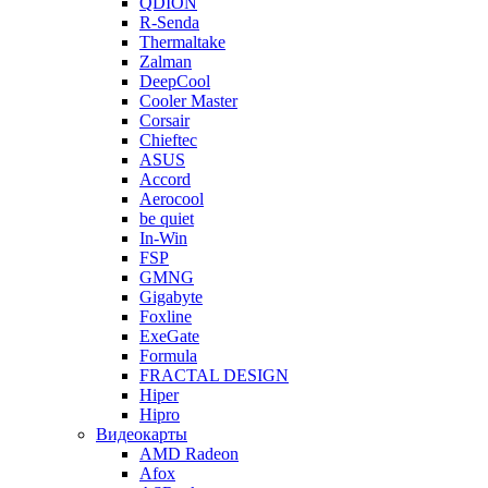
QDION
R-Senda
Thermaltake
Zalman
DeepCool
Cooler Master
Corsair
Chieftec
ASUS
Accord
Aerocool
be quiet
In-Win
FSP
GMNG
Gigabyte
Foxline
ExeGate
Formula
FRACTAL DESIGN
Hiper
Hipro
Видеокарты
AMD Radeon
Afox