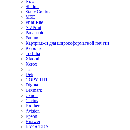
Ricoh
Sindoh
Static Control
MSE
Print-Rite
NVPrint
Panasonic
Pantum
Картриджи для широкоформатной печати
Катюша
Toshiba
Xiaomi
Xerox
T2
Deli
COPYRITE
Digma
Lexmark
Canon
Cactus
Brother
Avision
Epson
Huawei
KYOCERA