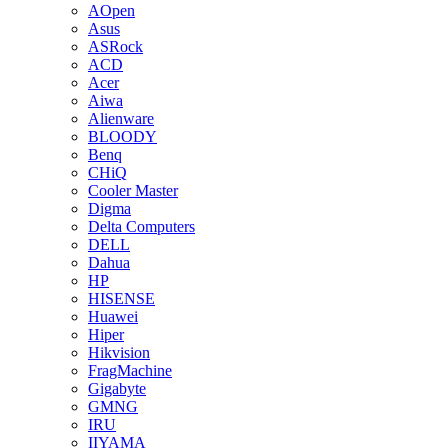
AOpen
Asus
ASRock
ACD
Acer
Aiwa
Alienware
BLOODY
Benq
CHiQ
Cooler Master
Digma
Delta Computers
DELL
Dahua
HP
HISENSE
Huawei
Hiper
Hikvision
FragMachine
Gigabyte
GMNG
IRU
IIYAMA