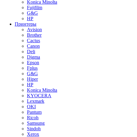
Konica Minolta
Fujifilm
G&G
HP
Принтеры
Avision
Brother
Cactus
Canon
Deli
Digma
Epson
Fplus
G&G
Hiper
HP
Konica Minolta
KYOCERA
Lexmark
OKI
Pantum
Ricoh
Samsung
Sindoh
Xerox