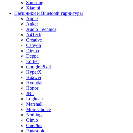
Samsung
Xiaomi
Наушники и Bluetooth-гарнитуры
Apple
Anker
Audio-Technica
A4Tech
Creative
Canyon
Digma
Deppa
Edifier
Google Pixel
HyperX
Huawei
Hyundai
Honor
JBL
Logitech
Marshall
More Choice
Nothing
Olmio
OnePlus
Panasonic