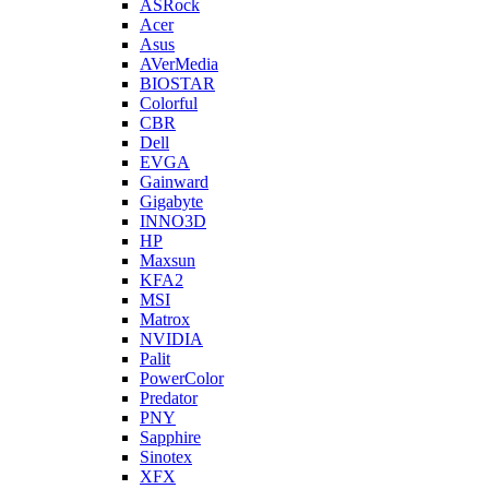
ASRock
Acer
Asus
AVerMedia
BIOSTAR
Colorful
CBR
Dell
EVGA
Gainward
Gigabyte
INNO3D
HP
Maxsun
KFA2
MSI
Matrox
NVIDIA
Palit
PowerColor
Predator
PNY
Sapphire
Sinotex
XFX