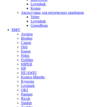
Levenhuk
Konus
Аксессуары для оптических приборов
Veber
Levenhuk
GreenBean
МФУ
Avision
Brother
Canon
Deli
Epson
Fplus
Fujifilm
HIPER
HP
HUAWEI
Konica Minolta
Kyocera
Lexmark
OKI
Pantum
Ricoh
Sindoh