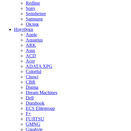
Redline
Sony
Sennheiser
Samsung
Оклик
Ноутбуки
Apple
Aquarius
ARK
Asus
ACD
Acer
ADATA XPG
Colorful
Chuwi
CBR
Digma
Dream Machines
Dell
Durabook
ECS Elitegroup
F+
FUJITSU
GMNG
Gigabyte