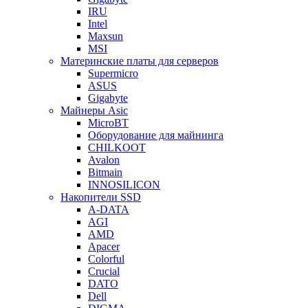
IRU
Intel
Maxsun
MSI
Материнские платы для серверов
Supermicro
ASUS
Gigabyte
Майнеры Asic
MicroBT
Оборудование для майнинга
CHILKOOT
Avalon
Bitmain
INNOSILICON
Накопители SSD
A-DATA
AGI
AMD
Apacer
Colorful
Crucial
DATO
Dell