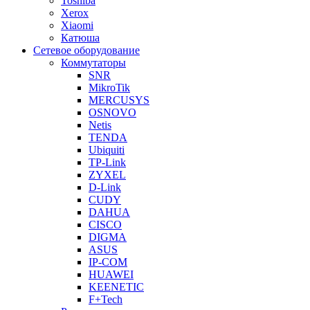
Toshiba
Xerox
Xiaomi
Катюша
Сетевое оборудование
Коммутаторы
SNR
MikroTik
MERCUSYS
OSNOVO
Netis
TENDA
Ubiquiti
TP-Link
ZYXEL
D-Link
CUDY
DAHUA
CISCO
DIGMA
ASUS
IP-COM
HUAWEI
KEENETIC
F+Tech