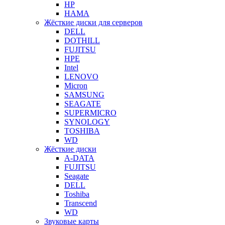
HP
HAMA
Жёсткие диски для серверов
DELL
DOTHILL
FUJITSU
HPE
Intel
LENOVO
Micron
SAMSUNG
SEAGATE
SUPERMICRO
SYNOLOGY
TOSHIBA
WD
Жёсткие диски
A-DATA
FUJITSU
Seagate
DELL
Toshiba
Transcend
WD
Звуковые карты