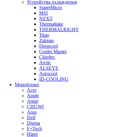
Устройства охлаждения
SuperMicro
MSI
NZXT
Thermaltake
THERMALRIGHT
Titan
Zalman
Deepcool
Cooler Master
Chieftec
Arctic
ALSEYE
Aerocool
ID-COOLING
Моноблоки
Acer
Apple
Amur
CHUWI
Asus
Dell
Digma
F+Tech
Hiper