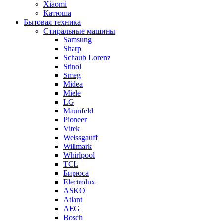
Xiaomi
Катюша
Бытовая техника
Стиральные машины
Samsung
Sharp
Schaub Lorenz
Stinol
Smeg
Midea
Miele
LG
Maunfeld
Pioneer
Vitek
Weissgauff
Willmark
Whirlpool
TCL
Бирюса
Electrolux
ASKO
Atlant
AEG
Bosch