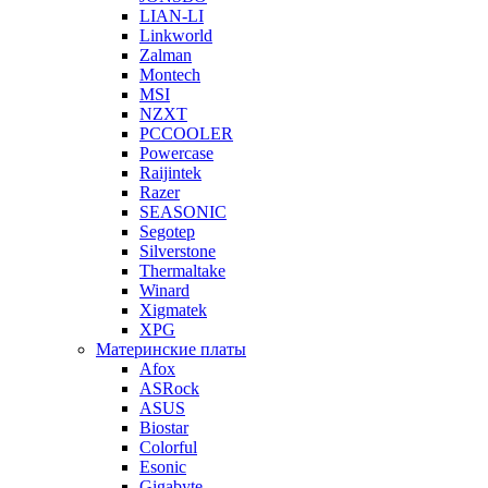
LIAN-LI
Linkworld
Zalman
Montech
MSI
NZXT
PCCOOLER
Powercase
Raijintek
Razer
SEASONIC
Segotep
Silverstone
Thermaltake
Winard
Xigmatek
XPG
Материнские платы
Afox
ASRock
ASUS
Biostar
Colorful
Esonic
Gigabyte