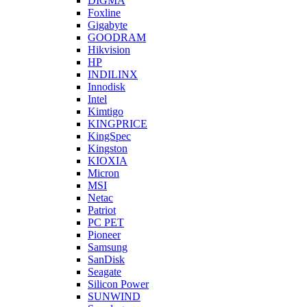
DIGMA
Foxline
Gigabyte
GOODRAM
Hikvision
HP
INDILINX
Innodisk
Intel
Kimtigo
KINGPRICE
KingSpec
Kingston
KIOXIA
Micron
MSI
Netac
Patriot
PC PET
Pioneer
Samsung
SanDisk
Seagate
Silicon Power
SUNWIND