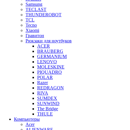
Samsung
TECLAST
THUNDEROBOT
TCL
Tecno
Xiaomi
Гравитон
Рюкзаки для ноутбуков
ACER
BRAUBERG
GERMANIUM
LENOVO
MOLESKINE
PIQUADRO
POLAR
Razer
REDRAGON
RIVA
SUMDEX
SUNWIND
The Bridge
THULE
Компьютеры
Acer
ALIENWARE