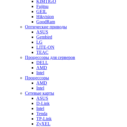
KIMTIGO
Fujitsu
GEIL
Hikvision
GoodRam
Оптические приводы
ASUS
Gembird
LG
LITE-ON
TEAC
Процессоры для серверов
DELL
AMD
Intel
Процессоры
AMD
Intel
Сетевые карты
ASUS
D-Link
Intel
Tenda
TP-Link
ZyXEL