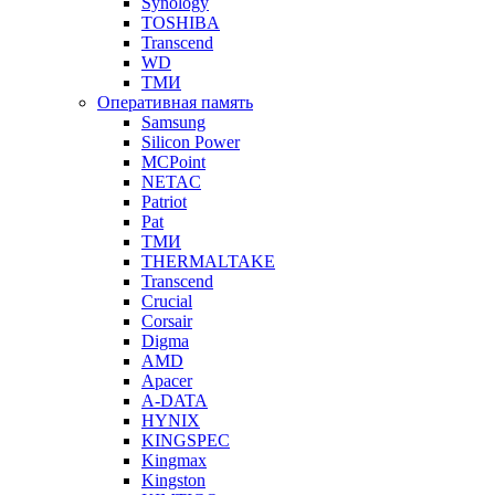
Synology
TOSHIBA
Transcend
WD
ТМИ
Оперативная память
Samsung
Silicon Power
MCPoint
NETAC
Patriot
Pat
ТМИ
THERMALTAKE
Transcend
Crucial
Corsair
Digma
AMD
Apacer
A-DATA
HYNIX
KINGSPEC
Kingmax
Kingston