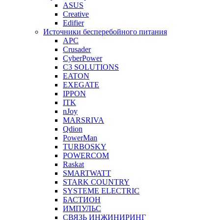
ASUS
Creative
Edifier
Источники бесперебойного питания
APC
Crusader
CyberPower
C3 SOLUTIONS
EATON
EXEGATE
IPPON
ITK
nJoy
MARSRIVA
Qdion
PowerMan
TURBOSKY
POWERCOM
Raskat
SMARTWATT
STARK COUNTRY
SYSTEME ELECTRIC
БАСТИОН
ИМПУЛЬС
СВЯЗЬ ИНЖИНИРИНГ