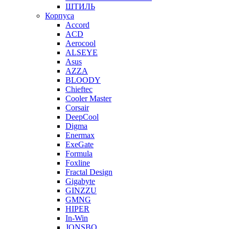
ШТИЛЬ
Корпуса
Accord
ACD
Aerocool
ALSEYE
Asus
AZZA
BLOODY
Chieftec
Cooler Master
Corsair
DeepCool
Digma
Enermax
ExeGate
Formula
Foxline
Fractal Design
Gigabyte
GINZZU
GMNG
HIPER
In-Win
JONSBO