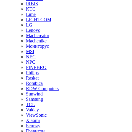
IRBIS
KTC
Lime
LIGHTCOM
LG
Lenovo
Machcreator
Machenike
Мониторус
MSI
NEC
NPC
PINEBRO
Philips
Raskat
Rombica
RDW Computers
Sunwind
Samsung
TCL
Valday
ViewSonic
Xiaomi
Бештау
Гравитон