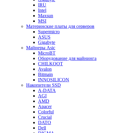
IRU
Intel
Maxsun
MSI
Материнские платы для серверов
Supermicro
ASUS
Gigabyte
Майнеры Asic
MicroBT
Оборудование для майнинга
CHILKOOT
Avalon
Bitmain
INNOSILICON
Накопители SSD
A-DATA
AGI
AMD
Apacer
Colorful
Crucial
DATO
Dell