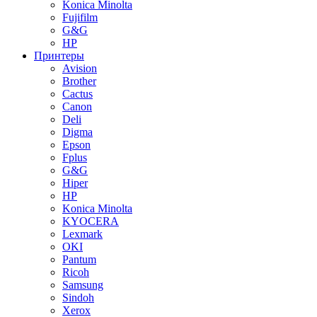
Konica Minolta
Fujifilm
G&G
HP
Принтеры
Avision
Brother
Cactus
Canon
Deli
Digma
Epson
Fplus
G&G
Hiper
HP
Konica Minolta
KYOCERA
Lexmark
OKI
Pantum
Ricoh
Samsung
Sindoh
Xerox