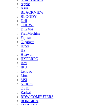
Apple
Asus
BLACKVIEW
BLOODY
Dell
CHUWI
DIGMA
FragMachine
Fujitsu
Gigabyte
Hiper
HP
Huawei
HYPERPC
Intel
IRU
Lenovo
Lime
MSI
NERPA
OSIO
Raskat
RDW COMPUTERS
ROMBICA