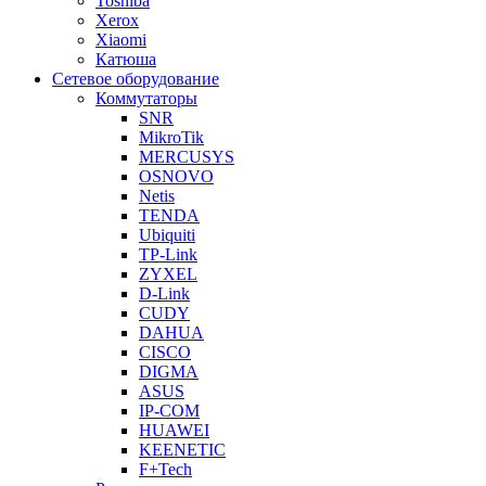
Toshiba
Xerox
Xiaomi
Катюша
Сетевое оборудование
Коммутаторы
SNR
MikroTik
MERCUSYS
OSNOVO
Netis
TENDA
Ubiquiti
TP-Link
ZYXEL
D-Link
CUDY
DAHUA
CISCO
DIGMA
ASUS
IP-COM
HUAWEI
KEENETIC
F+Tech