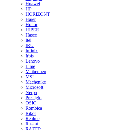
Huawei
HP
HORIZONT
Haier
Honor
HIPER
Hasee
Itel
IRU
Infinix
Irbis
Lenovo
Lime
Maibenben
MSI
Machenike
Microsoft
Nerpa
Prestigio
OSIO
Rombica
Rikor
Realme
Raskat
RAZER