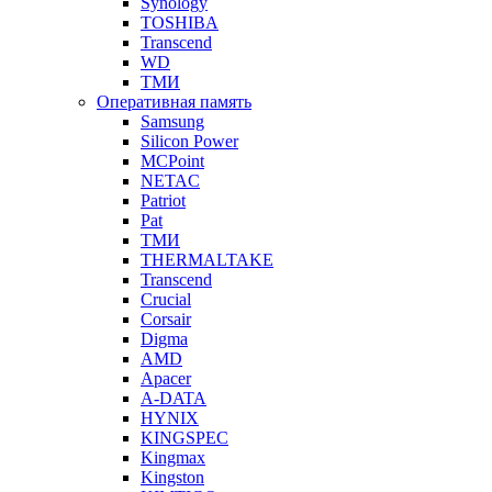
Synology
TOSHIBA
Transcend
WD
ТМИ
Оперативная память
Samsung
Silicon Power
MCPoint
NETAC
Patriot
Pat
ТМИ
THERMALTAKE
Transcend
Crucial
Corsair
Digma
AMD
Apacer
A-DATA
HYNIX
KINGSPEC
Kingmax
Kingston