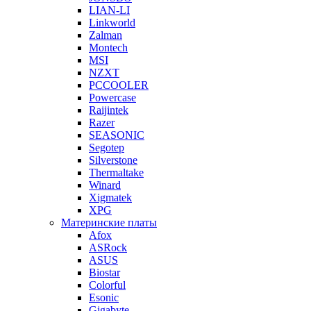
LIAN-LI
Linkworld
Zalman
Montech
MSI
NZXT
PCCOOLER
Powercase
Raijintek
Razer
SEASONIC
Segotep
Silverstone
Thermaltake
Winard
Xigmatek
XPG
Материнские платы
Afox
ASRock
ASUS
Biostar
Colorful
Esonic
Gigabyte