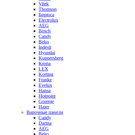
Vitek
Thomson
Бирюса
Electrolux
AEG
Bosch
Candy
Beko
Indesit
Hyundai
Kuppersberg
Krona
LEX
Korting
Franke
Evelux
Hansa
Hotpoint
Gorenje
Haier
Варочные панели
Candy
Darina
AEG
Beko