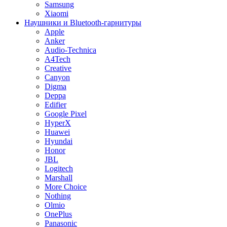
Samsung
Xiaomi
Наушники и Bluetooth-гарнитуры
Apple
Anker
Audio-Technica
A4Tech
Creative
Canyon
Digma
Deppa
Edifier
Google Pixel
HyperX
Huawei
Hyundai
Honor
JBL
Logitech
Marshall
More Choice
Nothing
Olmio
OnePlus
Panasonic