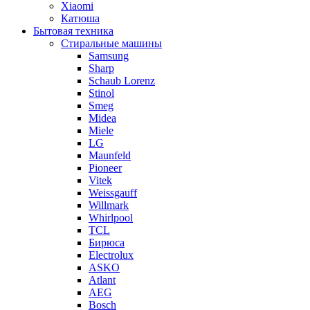
Xiaomi
Катюша
Бытовая техника
Стиральные машины
Samsung
Sharp
Schaub Lorenz
Stinol
Smeg
Midea
Miele
LG
Maunfeld
Pioneer
Vitek
Weissgauff
Willmark
Whirlpool
TCL
Бирюса
Electrolux
ASKO
Atlant
AEG
Bosch