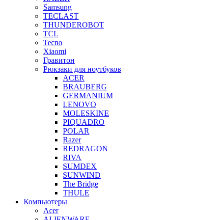
Samsung
TECLAST
THUNDEROBOT
TCL
Tecno
Xiaomi
Гравитон
Рюкзаки для ноутбуков
ACER
BRAUBERG
GERMANIUM
LENOVO
MOLESKINE
PIQUADRO
POLAR
Razer
REDRAGON
RIVA
SUMDEX
SUNWIND
The Bridge
THULE
Компьютеры
Acer
ALIENWARE