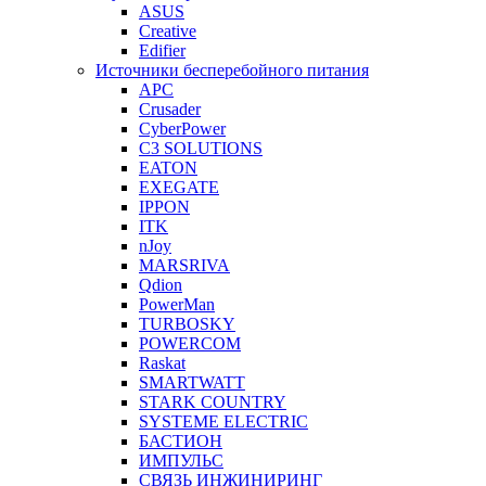
ASUS
Creative
Edifier
Источники бесперебойного питания
APC
Crusader
CyberPower
C3 SOLUTIONS
EATON
EXEGATE
IPPON
ITK
nJoy
MARSRIVA
Qdion
PowerMan
TURBOSKY
POWERCOM
Raskat
SMARTWATT
STARK COUNTRY
SYSTEME ELECTRIC
БАСТИОН
ИМПУЛЬС
СВЯЗЬ ИНЖИНИРИНГ