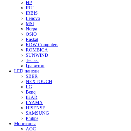
HP
IRU
IRBIS
Lenovo
MSI
Nerpa
OSIO
Raskat
RDW Computers
ROMBICA
SUNWIND
Teclast
Гравитон
LED панели
SBER
NEXTOUCH
LG
Benq
IKAR
IIYAMA
HISENSE
SAMSUNG
Philips
Мониторы
AOC