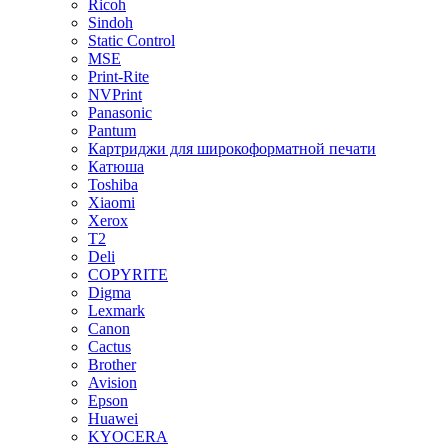
Ricoh
Sindoh
Static Control
MSE
Print-Rite
NVPrint
Panasonic
Pantum
Картриджи для широкоформатной печати
Катюша
Toshiba
Xiaomi
Xerox
T2
Deli
COPYRITE
Digma
Lexmark
Canon
Cactus
Brother
Avision
Epson
Huawei
KYOCERA