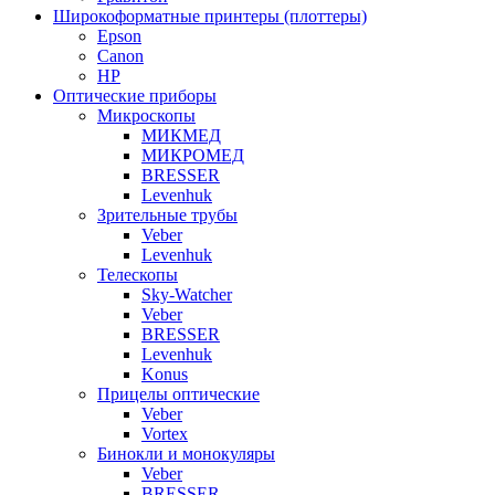
Широкоформатные принтеры (плоттеры)
Epson
Canon
HP
Оптические приборы
Микроскопы
МИКМЕД
МИКРОМЕД
BRESSER
Levenhuk
Зрительные трубы
Veber
Levenhuk
Телескопы
Sky-Watcher
Veber
BRESSER
Levenhuk
Konus
Прицелы оптические
Veber
Vortex
Бинокли и монокуляры
Veber
BRESSER