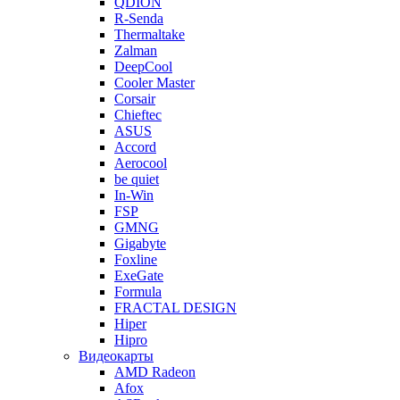
QDION
R-Senda
Thermaltake
Zalman
DeepCool
Cooler Master
Corsair
Chieftec
ASUS
Accord
Aerocool
be quiet
In-Win
FSP
GMNG
Gigabyte
Foxline
ExeGate
Formula
FRACTAL DESIGN
Hiper
Hipro
Видеокарты
AMD Radeon
Afox