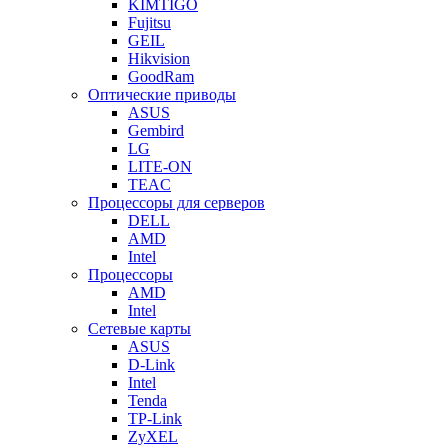
KIMTIGO
Fujitsu
GEIL
Hikvision
GoodRam
Оптические приводы
ASUS
Gembird
LG
LITE-ON
TEAC
Процессоры для серверов
DELL
AMD
Intel
Процессоры
AMD
Intel
Сетевые карты
ASUS
D-Link
Intel
Tenda
TP-Link
ZyXEL