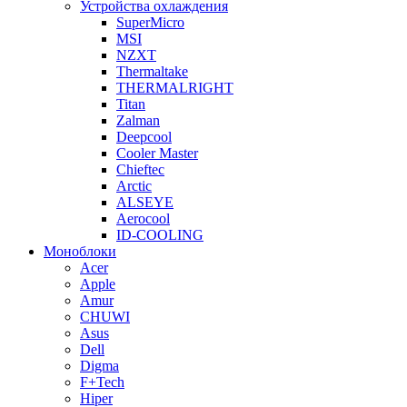
Устройства охлаждения
SuperMicro
MSI
NZXT
Thermaltake
THERMALRIGHT
Titan
Zalman
Deepcool
Cooler Master
Chieftec
Arctic
ALSEYE
Aerocool
ID-COOLING
Моноблоки
Acer
Apple
Amur
CHUWI
Asus
Dell
Digma
F+Tech
Hiper