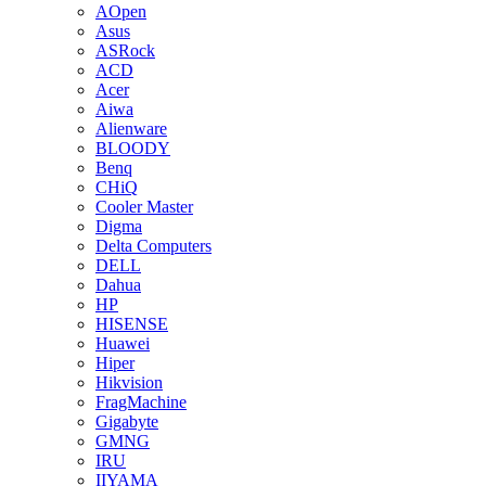
AOpen
Asus
ASRock
ACD
Acer
Aiwa
Alienware
BLOODY
Benq
CHiQ
Cooler Master
Digma
Delta Computers
DELL
Dahua
HP
HISENSE
Huawei
Hiper
Hikvision
FragMachine
Gigabyte
GMNG
IRU
IIYAMA