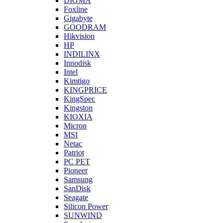
DIGMA
Foxline
Gigabyte
GOODRAM
Hikvision
HP
INDILINX
Innodisk
Intel
Kimtigo
KINGPRICE
KingSpec
Kingston
KIOXIA
Micron
MSI
Netac
Patriot
PC PET
Pioneer
Samsung
SanDisk
Seagate
Silicon Power
SUNWIND