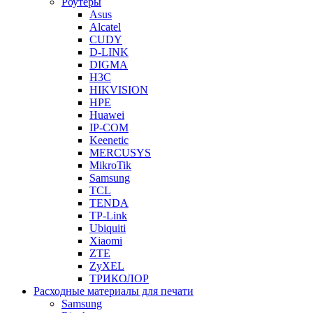
Роутеры
Asus
Alcatel
CUDY
D-LINK
DIGMA
H3C
HIKVISION
HPE
Huawei
IP-COM
Keenetic
MERCUSYS
MikroTik
Samsung
TCL
TENDA
TP-Link
Ubiquiti
Xiaomi
ZTE
ZyXEL
ТРИКОЛОР
Расходные материалы для печати
Samsung