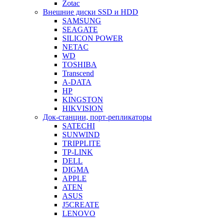
Zotac
Внешние диски SSD и HDD
SAMSUNG
SEAGATE
SILICON POWER
NETAC
WD
TOSHIBA
Transcend
A-DATA
HP
KINGSTON
HIKVISION
Док-станции, порт-репликаторы
SATECHI
SUNWIND
TRIPPLITE
TP-LINK
DELL
DIGMA
APPLE
ATEN
ASUS
J5CREATE
LENOVO