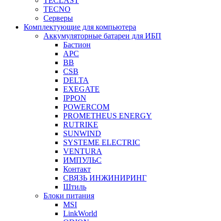
TECLAST
TECNO
Серверы
Комплектующие для компьютера
Аккумуляторные батареи для ИБП
Бастион
APC
BB
CSB
DELTA
EXEGATE
IPPON
POWERCOM
PROMETHEUS ENERGY
RUTRIKE
SUNWIND
SYSTEME ELECTRIC
VENTURA
ИМПУЛЬС
Контакт
СВЯЗЬ ИНЖИНИРИНГ
Штиль
Блоки питания
MSI
LinkWorld