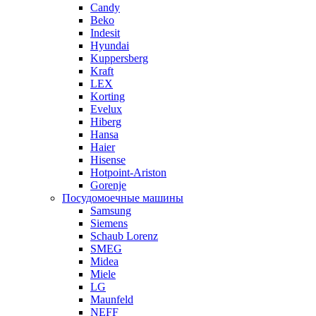
Candy
Beko
Indesit
Hyundai
Kuppersberg
Kraft
LEX
Korting
Evelux
Hiberg
Hansa
Haier
Hisense
Hotpoint-Ariston
Gorenje
Посудомоечные машины
Samsung
Siemens
Schaub Lorenz
SMEG
Midea
Miele
LG
Maunfeld
NEFF