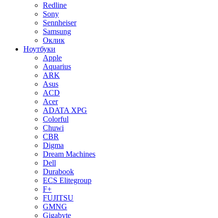
Redline
Sony
Sennheiser
Samsung
Оклик
Ноутбуки
Apple
Aquarius
ARK
Asus
ACD
Acer
ADATA XPG
Colorful
Chuwi
CBR
Digma
Dream Machines
Dell
Durabook
ECS Elitegroup
F+
FUJITSU
GMNG
Gigabyte