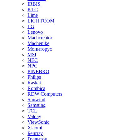
IRBIS
KTC
Lime
LIGHTCOM
LG
Lenovo
Machcreator
Machenike
Мониторус
MSI
NEC
NPC
PINEBRO
Philips
Raskat
Rombica
RDW Computers
Sunwind
Samsung
TCL
Valday
ViewSonic
Xiaomi
Бештау
Гравитон