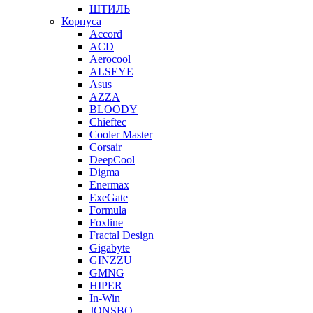
ШТИЛЬ
Корпуса
Accord
ACD
Aerocool
ALSEYE
Asus
AZZA
BLOODY
Chieftec
Cooler Master
Corsair
DeepCool
Digma
Enermax
ExeGate
Formula
Foxline
Fractal Design
Gigabyte
GINZZU
GMNG
HIPER
In-Win
JONSBO