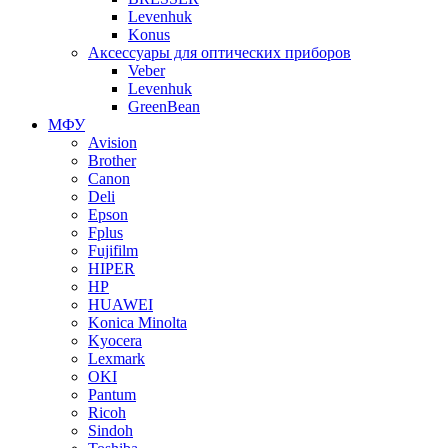
Levenhuk
Konus
Аксессуары для оптических приборов
Veber
Levenhuk
GreenBean
МФУ
Avision
Brother
Canon
Deli
Epson
Fplus
Fujifilm
HIPER
HP
HUAWEI
Konica Minolta
Kyocera
Lexmark
OKI
Pantum
Ricoh
Sindoh