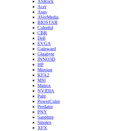
ASRock
Acer
Asus
AVerMedia
BIOSTAR
Colorful
CBR
Dell
EVGA
Gainward
Gigabyte
INNO3D
HP
Maxsun
KFA2
MSI
Matrox
NVIDIA
Palit
PowerColor
Predator
PNY
Sapphire
Sinotex
XFX