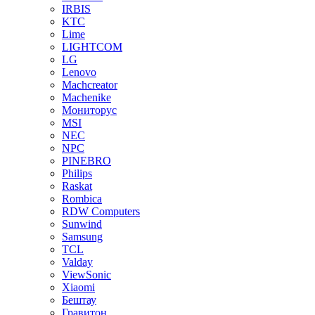
IRBIS
KTC
Lime
LIGHTCOM
LG
Lenovo
Machcreator
Machenike
Мониторус
MSI
NEC
NPC
PINEBRO
Philips
Raskat
Rombica
RDW Computers
Sunwind
Samsung
TCL
Valday
ViewSonic
Xiaomi
Бештау
Гравитон