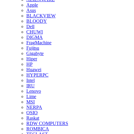
Apple
Asus
BLACKVIEW
BLOODY
Dell
CHUWI
DIGMA
FragMachine
Fujitsu
Gigabyte
Hiper
HP
Huawei
HYPERPC
Intel
IRU
Lenovo
Lime
MSI
NERPA
OSIO
Raskat
RDW COMPUTERS
ROMBICA