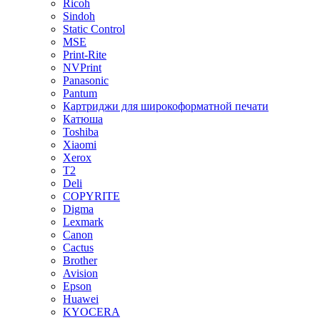
Ricoh
Sindoh
Static Control
MSE
Print-Rite
NVPrint
Panasonic
Pantum
Картриджи для широкоформатной печати
Катюша
Toshiba
Xiaomi
Xerox
T2
Deli
COPYRITE
Digma
Lexmark
Canon
Cactus
Brother
Avision
Epson
Huawei
KYOCERA