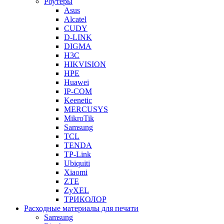
Роутеры
Asus
Alcatel
CUDY
D-LINK
DIGMA
H3C
HIKVISION
HPE
Huawei
IP-COM
Keenetic
MERCUSYS
MikroTik
Samsung
TCL
TENDA
TP-Link
Ubiquiti
Xiaomi
ZTE
ZyXEL
ТРИКОЛОР
Расходные материалы для печати
Samsung