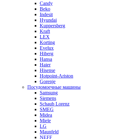
Candy
Beko
Indesit
Hyundai
Kuppersberg
Kraft
LEX
Korting
Evelux
Hiberg
Hansa
Haier
Hisense
Hotpoint-Ariston
Gorenje
Посудомоечные машины
Samsung
Siemens
Schaub Lorenz
SMEG
Midea
Miele
LG
Maunfeld
NEFF