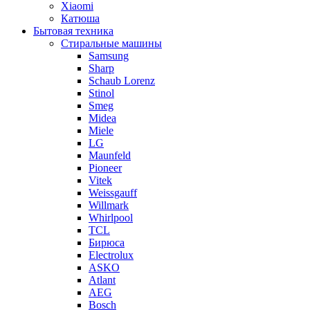
Xiaomi
Катюша
Бытовая техника
Стиральные машины
Samsung
Sharp
Schaub Lorenz
Stinol
Smeg
Midea
Miele
LG
Maunfeld
Pioneer
Vitek
Weissgauff
Willmark
Whirlpool
TCL
Бирюса
Electrolux
ASKO
Atlant
AEG
Bosch