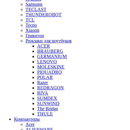
Samsung
TECLAST
THUNDEROBOT
TCL
Tecno
Xiaomi
Гравитон
Рюкзаки для ноутбуков
ACER
BRAUBERG
GERMANIUM
LENOVO
MOLESKINE
PIQUADRO
POLAR
Razer
REDRAGON
RIVA
SUMDEX
SUNWIND
The Bridge
THULE
Компьютеры
Acer
ALIENWARE