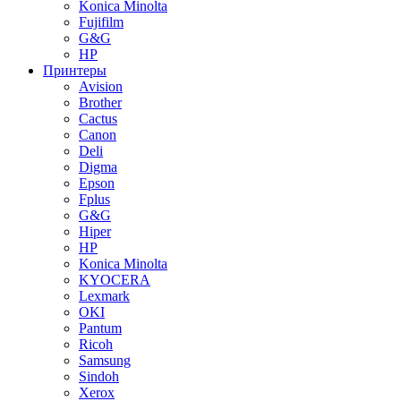
Konica Minolta
Fujifilm
G&G
HP
Принтеры
Avision
Brother
Cactus
Canon
Deli
Digma
Epson
Fplus
G&G
Hiper
HP
Konica Minolta
KYOCERA
Lexmark
OKI
Pantum
Ricoh
Samsung
Sindoh
Xerox