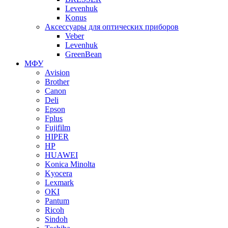
Levenhuk
Konus
Аксессуары для оптических приборов
Veber
Levenhuk
GreenBean
МФУ
Avision
Brother
Canon
Deli
Epson
Fplus
Fujifilm
HIPER
HP
HUAWEI
Konica Minolta
Kyocera
Lexmark
OKI
Pantum
Ricoh
Sindoh