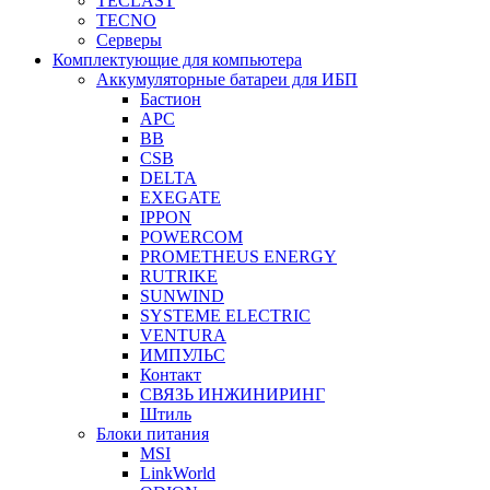
TECLAST
TECNO
Серверы
Комплектующие для компьютера
Аккумуляторные батареи для ИБП
Бастион
APC
BB
CSB
DELTA
EXEGATE
IPPON
POWERCOM
PROMETHEUS ENERGY
RUTRIKE
SUNWIND
SYSTEME ELECTRIC
VENTURA
ИМПУЛЬС
Контакт
СВЯЗЬ ИНЖИНИРИНГ
Штиль
Блоки питания
MSI
LinkWorld