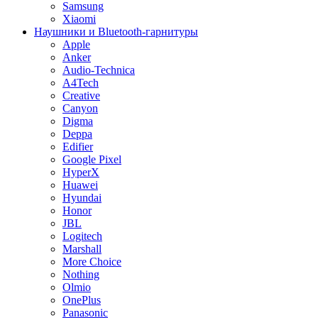
Samsung
Xiaomi
Наушники и Bluetooth-гарнитуры
Apple
Anker
Audio-Technica
A4Tech
Creative
Canyon
Digma
Deppa
Edifier
Google Pixel
HyperX
Huawei
Hyundai
Honor
JBL
Logitech
Marshall
More Choice
Nothing
Olmio
OnePlus
Panasonic