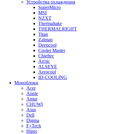
Устройства охлаждения
SuperMicro
MSI
NZXT
Thermaltake
THERMALRIGHT
Titan
Zalman
Deepcool
Cooler Master
Chieftec
Arctic
ALSEYE
Aerocool
ID-COOLING
Моноблоки
Acer
Apple
Amur
CHUWI
Asus
Dell
Digma
F+Tech
Hiper