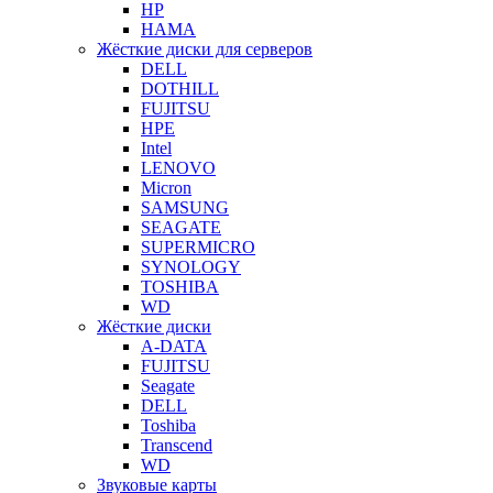
HP
HAMA
Жёсткие диски для серверов
DELL
DOTHILL
FUJITSU
HPE
Intel
LENOVO
Micron
SAMSUNG
SEAGATE
SUPERMICRO
SYNOLOGY
TOSHIBA
WD
Жёсткие диски
A-DATA
FUJITSU
Seagate
DELL
Toshiba
Transcend
WD
Звуковые карты