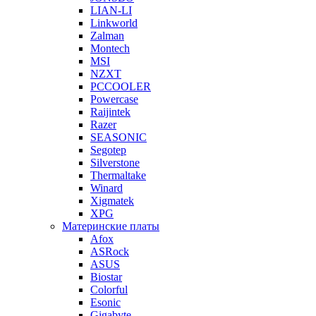
LIAN-LI
Linkworld
Zalman
Montech
MSI
NZXT
PCCOOLER
Powercase
Raijintek
Razer
SEASONIC
Segotep
Silverstone
Thermaltake
Winard
Xigmatek
XPG
Материнские платы
Afox
ASRock
ASUS
Biostar
Colorful
Esonic
Gigabyte