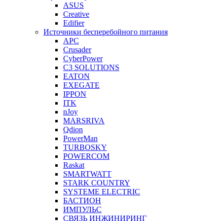
ASUS
Creative
Edifier
Источники бесперебойного питания
APC
Crusader
CyberPower
C3 SOLUTIONS
EATON
EXEGATE
IPPON
ITK
nJoy
MARSRIVA
Qdion
PowerMan
TURBOSKY
POWERCOM
Raskat
SMARTWATT
STARK COUNTRY
SYSTEME ELECTRIC
БАСТИОН
ИМПУЛЬС
СВЯЗЬ ИНЖИНИРИНГ