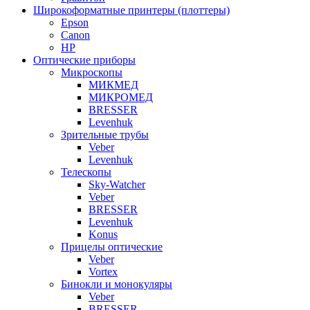
Широкоформатные принтеры (плоттеры)
Epson
Canon
HP
Оптические приборы
Микроскопы
МИКМЕД
МИКРОМЕД
BRESSER
Levenhuk
Зрительные трубы
Veber
Levenhuk
Телескопы
Sky-Watcher
Veber
BRESSER
Levenhuk
Konus
Прицелы оптические
Veber
Vortex
Бинокли и монокуляры
Veber
BRESSER