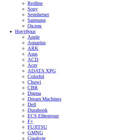
Redline
Sony
Sennheiser
Samsung
Оклик
Ноутбуки
Apple
Aquarius
ARK
Asus
ACD
Acer
ADATA XPG
Colorful
Chuwi
CBR
Digma
Dream Machines
Dell
Durabook
ECS Elitegroup
F+
FUJITSU
GMNG
Gigabyte