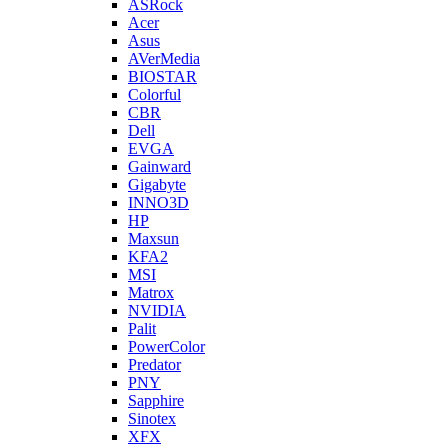
ASRock
Acer
Asus
AVerMedia
BIOSTAR
Colorful
CBR
Dell
EVGA
Gainward
Gigabyte
INNO3D
HP
Maxsun
KFA2
MSI
Matrox
NVIDIA
Palit
PowerColor
Predator
PNY
Sapphire
Sinotex
XFX