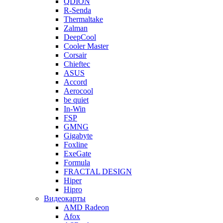
QDION
R-Senda
Thermaltake
Zalman
DeepCool
Cooler Master
Corsair
Chieftec
ASUS
Accord
Aerocool
be quiet
In-Win
FSP
GMNG
Gigabyte
Foxline
ExeGate
Formula
FRACTAL DESIGN
Hiper
Hipro
Видеокарты
AMD Radeon
Afox