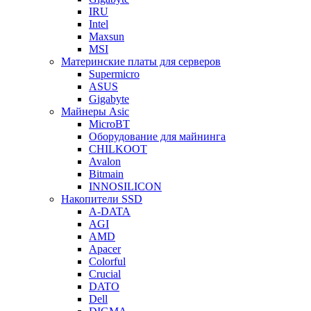
IRU
Intel
Maxsun
MSI
Материнские платы для серверов
Supermicro
ASUS
Gigabyte
Майнеры Asic
MicroBT
Оборудование для майнинга
CHILKOOT
Avalon
Bitmain
INNOSILICON
Накопители SSD
A-DATA
AGI
AMD
Apacer
Colorful
Crucial
DATO
Dell