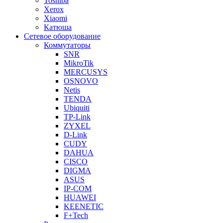
Toshiba
Xerox
Xiaomi
Катюша
Сетевое оборудование
Коммутаторы
SNR
MikroTik
MERCUSYS
OSNOVO
Netis
TENDA
Ubiquiti
TP-Link
ZYXEL
D-Link
CUDY
DAHUA
CISCO
DIGMA
ASUS
IP-COM
HUAWEI
KEENETIC
F+Tech