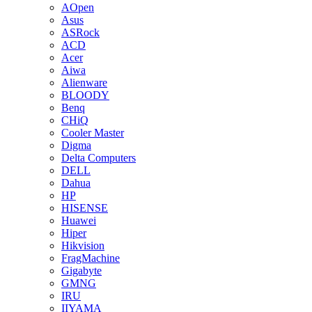
AOpen
Asus
ASRock
ACD
Acer
Aiwa
Alienware
BLOODY
Benq
CHiQ
Cooler Master
Digma
Delta Computers
DELL
Dahua
HP
HISENSE
Huawei
Hiper
Hikvision
FragMachine
Gigabyte
GMNG
IRU
IIYAMA