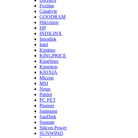
DIGMA
Foxline
Gigabyte
GOODRAM
Hikvision
HP
INDILINX
Innodisk
Intel
Kimtigo
KINGPRICE
KingSpec
Kingston
KIOXIA
Micron
MSI
Netac
Patriot
PC PET
Pioneer
Samsung
SanDisk
Seagate
Silicon Power
SUNWIND