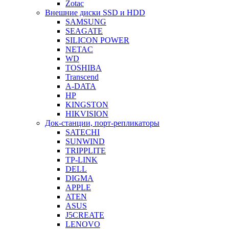
Zotac
Внешние диски SSD и HDD
SAMSUNG
SEAGATE
SILICON POWER
NETAC
WD
TOSHIBA
Transcend
A-DATA
HP
KINGSTON
HIKVISION
Док-станции, порт-репликаторы
SATECHI
SUNWIND
TRIPPLITE
TP-LINK
DELL
DIGMA
APPLE
ATEN
ASUS
J5CREATE
LENOVO