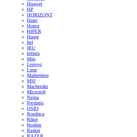
Huawei
HP
HORIZONT
Haier
Honor
HIPER
Hasee
Itel
IRU
Infinix
Irbis
Lenovo
Lime
Maibenben
MSI
Machenike
Microsoft
Nerpa
Prestigio
OSIO
Rombica
Rikor
Realme
Raskat
RAZER