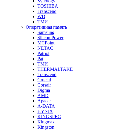
Synology
TOSHIBA
Transcend
WD
ТМИ
Оперативная память
Samsung
Silicon Power
MCPoint
NETAC
Patriot
Pat
ТМИ
THERMALTAKE
Transcend
Crucial
Corsair
Digma
AMD
Apacer
A-DATA
HYNIX
KINGSPEC
Kingmax
Kingston