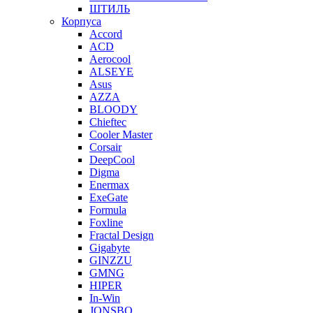
ШТИЛЬ
Корпуса
Accord
ACD
Aerocool
ALSEYE
Asus
AZZA
BLOODY
Chieftec
Cooler Master
Corsair
DeepCool
Digma
Enermax
ExeGate
Formula
Foxline
Fractal Design
Gigabyte
GINZZU
GMNG
HIPER
In-Win
JONSBO