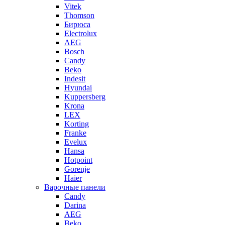
Vitek
Thomson
Бирюса
Electrolux
AEG
Bosch
Candy
Beko
Indesit
Hyundai
Kuppersberg
Krona
LEX
Korting
Franke
Evelux
Hansa
Hotpoint
Gorenje
Haier
Варочные панели
Candy
Darina
AEG
Beko