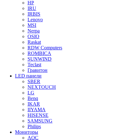
HP
IRU
IRBIS
Lenovo
MSI
Nerpa
OSIO
Raskat
RDW Computers
ROMBICA
SUNWIND
Teclast
Гравитон
LED панели
SBER
NEXTOUCH
LG
Benq
IKAR
IIYAMA
HISENSE
SAMSUNG
Philips
Мониторы
AOC