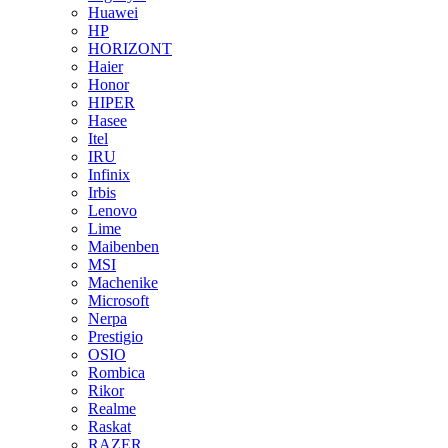
Huawei
HP
HORIZONT
Haier
Honor
HIPER
Hasee
Itel
IRU
Infinix
Irbis
Lenovo
Lime
Maibenben
MSI
Machenike
Microsoft
Nerpa
Prestigio
OSIO
Rombica
Rikor
Realme
Raskat
RAZER