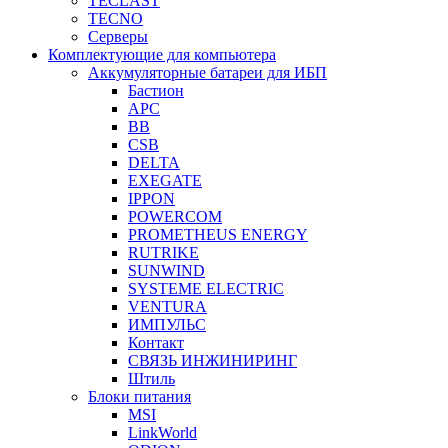
TECLAST
TECNO
Серверы
Комплектующие для компьютера
Аккумуляторные батареи для ИБП
Бастион
APC
BB
CSB
DELTA
EXEGATE
IPPON
POWERCOM
PROMETHEUS ENERGY
RUTRIKE
SUNWIND
SYSTEME ELECTRIC
VENTURA
ИМПУЛЬС
Контакт
СВЯЗЬ ИНЖИНИРИНГ
Штиль
Блоки питания
MSI
LinkWorld