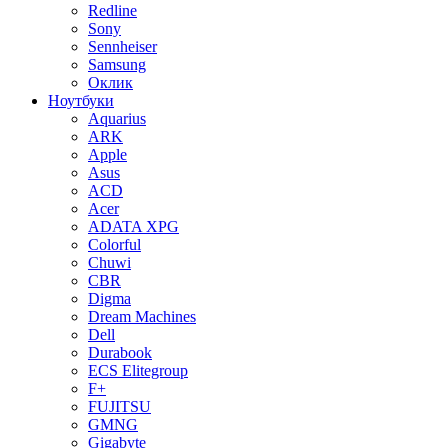
Redline
Sony
Sennheiser
Samsung
Оклик
Ноутбуки
Aquarius
ARK
Apple
Asus
ACD
Acer
ADATA XPG
Colorful
Chuwi
CBR
Digma
Dream Machines
Dell
Durabook
ECS Elitegroup
F+
FUJITSU
GMNG
Gigabyte