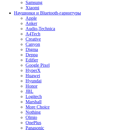
Samsung
Xiaomi
Наушники и Bluetooth-гарнитуры
Apple
Anker
Audio-Technica
A4Tech
Creative
Canyon
Digma
Deppa
Edifier
Google Pixel
HyperX
Huawei
Hyundai
Honor
JBL
Logitech
Marshall
More Choice
Nothing
Olmio
OnePlus
Panasonic