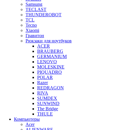
Samsung
TECLAST
THUNDEROBOT
TCL
Tecno
Xiaomi
Гравитон
Рюкзаки для ноутбуков
ACER
BRAUBERG
GERMANIUM
LENOVO
MOLESKINE
PIQUADRO
POLAR
Razer
REDRAGON
RIVA
SUMDEX
SUNWIND
The Bridge
THULE
Компьютеры
Acer
ALIENWARE