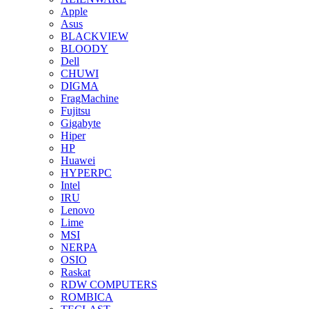
Apple
Asus
BLACKVIEW
BLOODY
Dell
CHUWI
DIGMA
FragMachine
Fujitsu
Gigabyte
Hiper
HP
Huawei
HYPERPC
Intel
IRU
Lenovo
Lime
MSI
NERPA
OSIO
Raskat
RDW COMPUTERS
ROMBICA