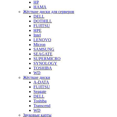
HP
HAMA
Жёсткие диски для серверов
DELL
DOTHILL
FUJITSU
HPE
Intel
LENOVO
Micron
SAMSUNG
SEAGATE
SUPERMICRO
SYNOLOGY
TOSHIBA
WD
Жёсткие диски
A-DATA
FUJITSU
Seagate
DELL
Toshiba
Transcend
WD
Звуковые карты