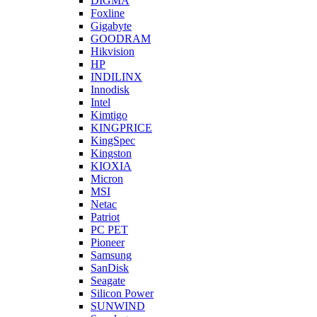
DIGMA
Foxline
Gigabyte
GOODRAM
Hikvision
HP
INDILINX
Innodisk
Intel
Kimtigo
KINGPRICE
KingSpec
Kingston
KIOXIA
Micron
MSI
Netac
Patriot
PC PET
Pioneer
Samsung
SanDisk
Seagate
Silicon Power
SUNWIND