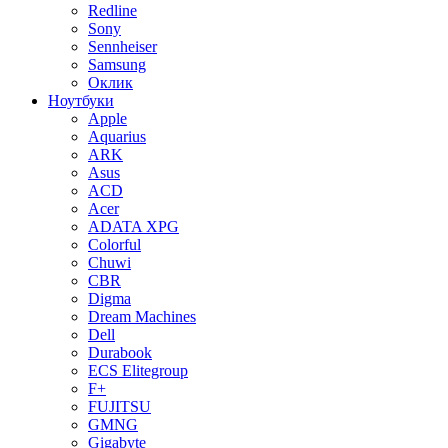
Redline
Sony
Sennheiser
Samsung
Оклик
Ноутбуки
Apple
Aquarius
ARK
Asus
ACD
Acer
ADATA XPG
Colorful
Chuwi
CBR
Digma
Dream Machines
Dell
Durabook
ECS Elitegroup
F+
FUJITSU
GMNG
Gigabyte