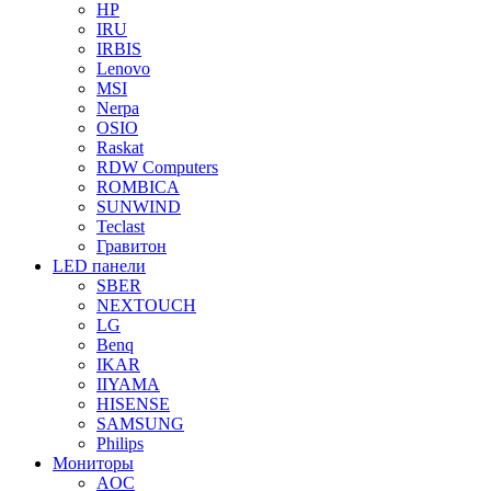
HP
IRU
IRBIS
Lenovo
MSI
Nerpa
OSIO
Raskat
RDW Computers
ROMBICA
SUNWIND
Teclast
Гравитон
LED панели
SBER
NEXTOUCH
LG
Benq
IKAR
IIYAMA
HISENSE
SAMSUNG
Philips
Мониторы
AOC