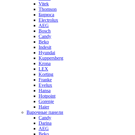
Vitek
Thomson
Бирюса
Electrolux
AEG
Bosch
Candy
Beko
Indesit
Hyundai
Kuppersberg
Krona
LEX
Korting
Franke
Evelux
Hansa
Hotpoint
Gorenje
Haier
Варочные панели
Candy
Darina
AEG
Beko