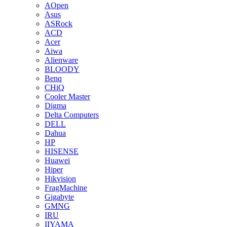
AOpen
Asus
ASRock
ACD
Acer
Aiwa
Alienware
BLOODY
Benq
CHiQ
Cooler Master
Digma
Delta Computers
DELL
Dahua
HP
HISENSE
Huawei
Hiper
Hikvision
FragMachine
Gigabyte
GMNG
IRU
IIYAMA