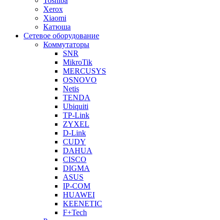
Toshiba
Xerox
Xiaomi
Катюша
Сетевое оборудование
Коммутаторы
SNR
MikroTik
MERCUSYS
OSNOVO
Netis
TENDA
Ubiquiti
TP-Link
ZYXEL
D-Link
CUDY
DAHUA
CISCO
DIGMA
ASUS
IP-COM
HUAWEI
KEENETIC
F+Tech