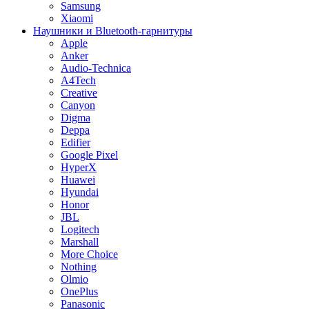
Samsung
Xiaomi
Наушники и Bluetooth-гарнитуры
Apple
Anker
Audio-Technica
A4Tech
Creative
Canyon
Digma
Deppa
Edifier
Google Pixel
HyperX
Huawei
Hyundai
Honor
JBL
Logitech
Marshall
More Choice
Nothing
Olmio
OnePlus
Panasonic