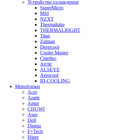
Устройства охлаждения
SuperMicro
MSI
NZXT
Thermaltake
THERMALRIGHT
Titan
Zalman
Deepcool
Cooler Master
Chieftec
Arctic
ALSEYE
Aerocool
ID-COOLING
Моноблоки
Acer
Apple
Amur
CHUWI
Asus
Dell
Digma
F+Tech
Hiper