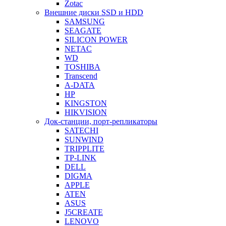
Zotac
Внешние диски SSD и HDD
SAMSUNG
SEAGATE
SILICON POWER
NETAC
WD
TOSHIBA
Transcend
A-DATA
HP
KINGSTON
HIKVISION
Док-станции, порт-репликаторы
SATECHI
SUNWIND
TRIPPLITE
TP-LINK
DELL
DIGMA
APPLE
ATEN
ASUS
J5CREATE
LENOVO