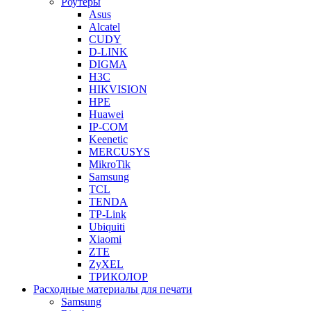
Роутеры
Asus
Alcatel
CUDY
D-LINK
DIGMA
H3C
HIKVISION
HPE
Huawei
IP-COM
Keenetic
MERCUSYS
MikroTik
Samsung
TCL
TENDA
TP-Link
Ubiquiti
Xiaomi
ZTE
ZyXEL
ТРИКОЛОР
Расходные материалы для печати
Samsung