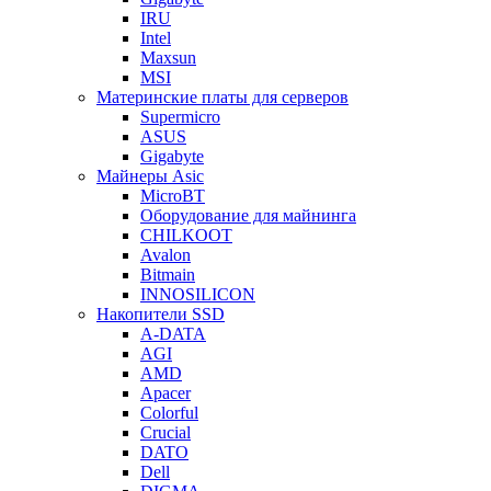
IRU
Intel
Maxsun
MSI
Материнские платы для серверов
Supermicro
ASUS
Gigabyte
Майнеры Asic
MicroBT
Оборудование для майнинга
CHILKOOT
Avalon
Bitmain
INNOSILICON
Накопители SSD
A-DATA
AGI
AMD
Apacer
Colorful
Crucial
DATO
Dell