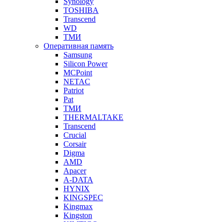
Synology
TOSHIBA
Transcend
WD
ТМИ
Оперативная память
Samsung
Silicon Power
MCPoint
NETAC
Patriot
Pat
ТМИ
THERMALTAKE
Transcend
Crucial
Corsair
Digma
AMD
Apacer
A-DATA
HYNIX
KINGSPEC
Kingmax
Kingston