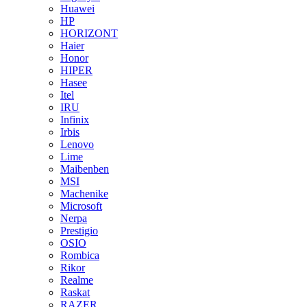
Huawei
HP
HORIZONT
Haier
Honor
HIPER
Hasee
Itel
IRU
Infinix
Irbis
Lenovo
Lime
Maibenben
MSI
Machenike
Microsoft
Nerpa
Prestigio
OSIO
Rombica
Rikor
Realme
Raskat
RAZER