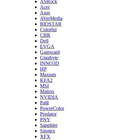
ASRock
Acer
Asus
AVerMedia
BIOSTAR
Colorful
CBR
Dell
EVGA
Gainward
Gigabyte
INNO3D
HP
Maxsun
KFA2
MSI
Matrox
NVIDIA
Palit
PowerColor
Predator
PNY
Sapphire
Sinotex
XFX