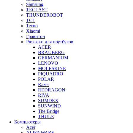
Samsung
TECLAST
THUNDEROBOT
TCL
Tecno
Xiaomi
Гравитон
Рюкзаки для ноутбуков
ACER
BRAUBERG
GERMANIUM
LENOVO
MOLESKINE
PIQUADRO
POLAR
Razer
REDRAGON
RIVA
SUMDEX
SUNWIND
The Bridge
THULE
Компьютеры
Acer
ALIENWARE