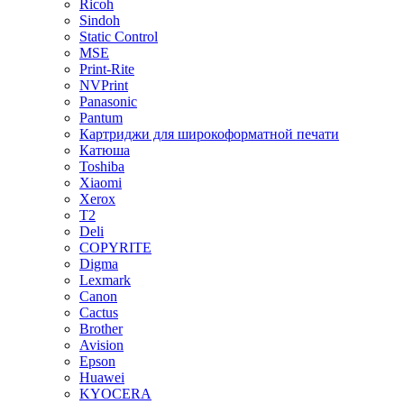
Ricoh
Sindoh
Static Control
MSE
Print-Rite
NVPrint
Panasonic
Pantum
Картриджи для широкоформатной печати
Катюша
Toshiba
Xiaomi
Xerox
T2
Deli
COPYRITE
Digma
Lexmark
Canon
Cactus
Brother
Avision
Epson
Huawei
KYOCERA