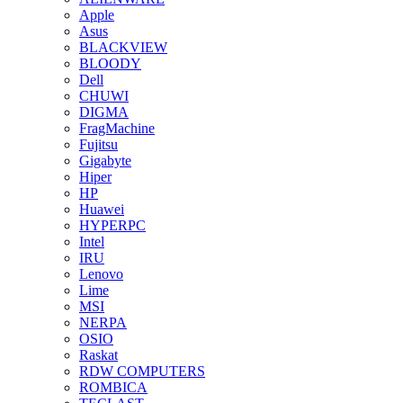
Apple
Asus
BLACKVIEW
BLOODY
Dell
CHUWI
DIGMA
FragMachine
Fujitsu
Gigabyte
Hiper
HP
Huawei
HYPERPC
Intel
IRU
Lenovo
Lime
MSI
NERPA
OSIO
Raskat
RDW COMPUTERS
ROMBICA