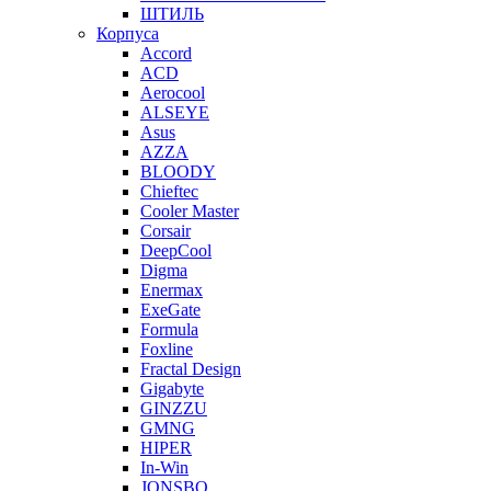
ШТИЛЬ
Корпуса
Accord
ACD
Aerocool
ALSEYE
Asus
AZZA
BLOODY
Chieftec
Cooler Master
Corsair
DeepCool
Digma
Enermax
ExeGate
Formula
Foxline
Fractal Design
Gigabyte
GINZZU
GMNG
HIPER
In-Win
JONSBO