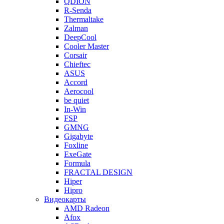
QDION
R-Senda
Thermaltake
Zalman
DeepCool
Cooler Master
Corsair
Chieftec
ASUS
Accord
Aerocool
be quiet
In-Win
FSP
GMNG
Gigabyte
Foxline
ExeGate
Formula
FRACTAL DESIGN
Hiper
Hipro
Видеокарты
AMD Radeon
Afox