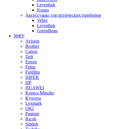
Levenhuk
Konus
Аксессуары для оптических приборов
Veber
Levenhuk
GreenBean
МФУ
Avision
Brother
Canon
Deli
Epson
Fplus
Fujifilm
HIPER
HP
HUAWEI
Konica Minolta
Kyocera
Lexmark
OKI
Pantum
Ricoh
Sindoh