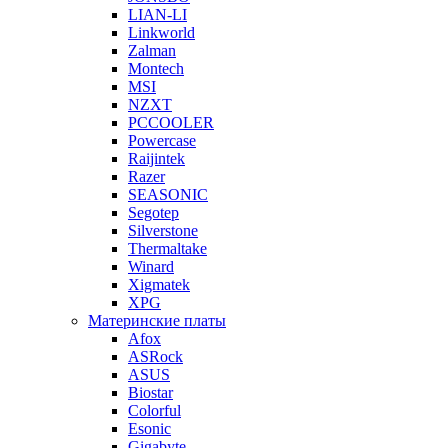
LIAN-LI
Linkworld
Zalman
Montech
MSI
NZXT
PCCOOLER
Powercase
Raijintek
Razer
SEASONIC
Segotep
Silverstone
Thermaltake
Winard
Xigmatek
XPG
Материнские платы
Afox
ASRock
ASUS
Biostar
Colorful
Esonic
Gigabyte