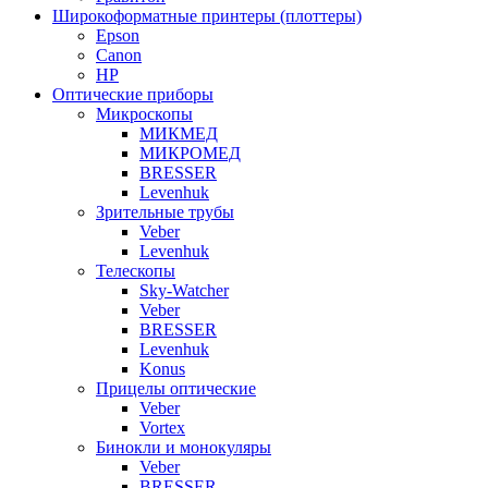
Широкоформатные принтеры (плоттеры)
Epson
Canon
HP
Оптические приборы
Микроскопы
МИКМЕД
МИКРОМЕД
BRESSER
Levenhuk
Зрительные трубы
Veber
Levenhuk
Телескопы
Sky-Watcher
Veber
BRESSER
Levenhuk
Konus
Прицелы оптические
Veber
Vortex
Бинокли и монокуляры
Veber
BRESSER