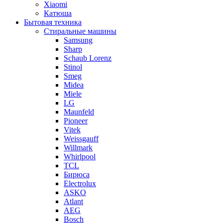
Xiaomi
Катюша
Бытовая техника
Стиральные машины
Samsung
Sharp
Schaub Lorenz
Stinol
Smeg
Midea
Miele
LG
Maunfeld
Pioneer
Vitek
Weissgauff
Willmark
Whirlpool
TCL
Бирюса
Electrolux
ASKO
Atlant
AEG
Bosch