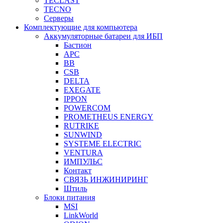
TECLAST
TECNO
Серверы
Комплектующие для компьютера
Аккумуляторные батареи для ИБП
Бастион
APC
BB
CSB
DELTA
EXEGATE
IPPON
POWERCOM
PROMETHEUS ENERGY
RUTRIKE
SUNWIND
SYSTEME ELECTRIC
VENTURA
ИМПУЛЬС
Контакт
СВЯЗЬ ИНЖИНИРИНГ
Штиль
Блоки питания
MSI
LinkWorld