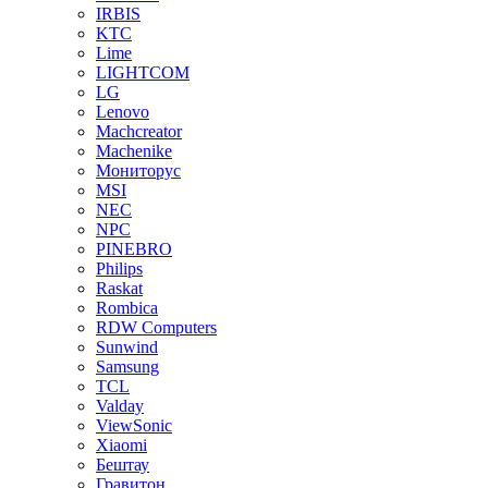
IRBIS
KTC
Lime
LIGHTCOM
LG
Lenovo
Machcreator
Machenike
Мониторус
MSI
NEC
NPC
PINEBRO
Philips
Raskat
Rombica
RDW Computers
Sunwind
Samsung
TCL
Valday
ViewSonic
Xiaomi
Бештау
Гравитон