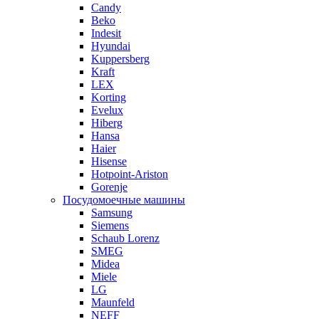
Candy
Beko
Indesit
Hyundai
Kuppersberg
Kraft
LEX
Korting
Evelux
Hiberg
Hansa
Haier
Hisense
Hotpoint-Ariston
Gorenje
Посудомоечные машины
Samsung
Siemens
Schaub Lorenz
SMEG
Midea
Miele
LG
Maunfeld
NEFF