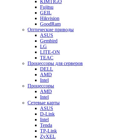
KIMTIGO
Fujitsu
GEIL
Hikvision
GoodRam
Оптические приводы
ASUS
Gembird
LG
LITE-ON
TEAC
Процессоры для серверов
DELL
AMD
Intel
Процессоры
AMD
Intel
Сетевые карты
ASUS
D-Link
Intel
Tenda
TP-Link
ZyXEL