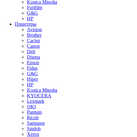
Konica Minolta
Fujifilm
G&G
HP
Принтеры
Avision
Brother
Cactus
Canon
Deli
Digma
Epson
Fplus
G&G
Hiper
HP
Konica Minolta
KYOCERA
Lexmark
OKI
Pantum
Ricoh
Samsung
Sindoh
Xerox