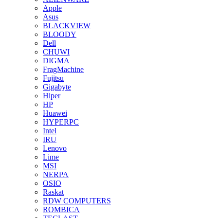
Apple
Asus
BLACKVIEW
BLOODY
Dell
CHUWI
DIGMA
FragMachine
Fujitsu
Gigabyte
Hiper
HP
Huawei
HYPERPC
Intel
IRU
Lenovo
Lime
MSI
NERPA
OSIO
Raskat
RDW COMPUTERS
ROMBICA