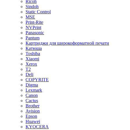
Ricoh
Sindoh
Static Control
MSE
Print-Rite
NVPrint
Panasonic
Pantum
Картриджи для широкоформатной печати
Катюша
Toshiba
Xiaomi
Xerox
T2
Deli
COPYRITE
Digma
Lexmark
Canon
Cactus
Brother
Avision
Epson
Huawei
KYOCERA