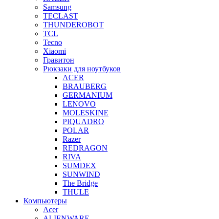
Samsung
TECLAST
THUNDEROBOT
TCL
Tecno
Xiaomi
Гравитон
Рюкзаки для ноутбуков
ACER
BRAUBERG
GERMANIUM
LENOVO
MOLESKINE
PIQUADRO
POLAR
Razer
REDRAGON
RIVA
SUMDEX
SUNWIND
The Bridge
THULE
Компьютеры
Acer
ALIENWARE