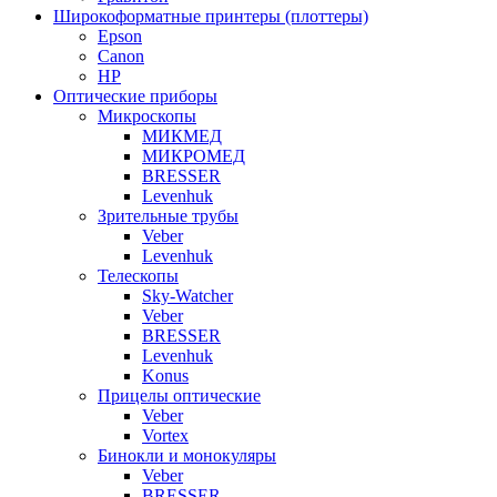
Широкоформатные принтеры (плоттеры)
Epson
Canon
HP
Оптические приборы
Микроскопы
МИКМЕД
МИКРОМЕД
BRESSER
Levenhuk
Зрительные трубы
Veber
Levenhuk
Телескопы
Sky-Watcher
Veber
BRESSER
Levenhuk
Konus
Прицелы оптические
Veber
Vortex
Бинокли и монокуляры
Veber
BRESSER