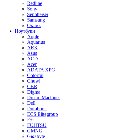
Redline
Sony
Sennheiser
Samsung
Оклик
Ноутбуки
Apple
Aquarius
ARK
Asus
ACD
Acer
ADATA XPG
Colorful
Chuwi
CBR
Digma
Dream Machines
Dell
Durabook
ECS Elitegroup
F+
FUJITSU
GMNG
Gigabyte