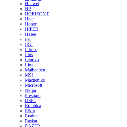
Huawei
HP
HORIZONT
Haier
Honor
HIPER
Hasee
Itel
IRU
Infinix
Irbis
Lenovo
Lime
Maibenben
MSI
Machenike
Microsoft
Nerpa
Prestigio
OSIO
Rombica
Rikor
Realme
Raskat
RAZER