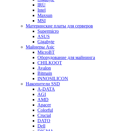
IRU
Intel
Maxsun
MSI
Материнские платы для серверов
Supermicro
ASUS
Gigabyte
Майнеры Asic
MicroBT
Оборудование для майнинга
CHILKOOT
Avalon
Bitmain
INNOSILICON
Накопители SSD
A-DATA
AGI
AMD
Apacer
Colorful
Crucial
DATO
Dell