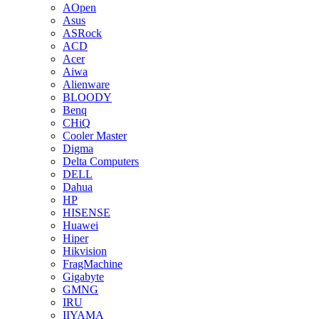
AOpen
Asus
ASRock
ACD
Acer
Aiwa
Alienware
BLOODY
Benq
CHiQ
Cooler Master
Digma
Delta Computers
DELL
Dahua
HP
HISENSE
Huawei
Hiper
Hikvision
FragMachine
Gigabyte
GMNG
IRU
IIYAMA