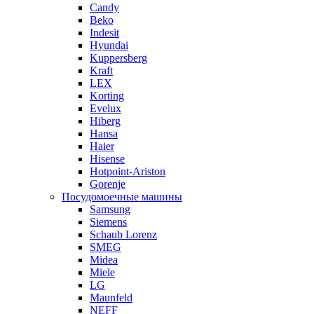
Candy
Beko
Indesit
Hyundai
Kuppersberg
Kraft
LEX
Korting
Evelux
Hiberg
Hansa
Haier
Hisense
Hotpoint-Ariston
Gorenje
Посудомоечные машины
Samsung
Siemens
Schaub Lorenz
SMEG
Midea
Miele
LG
Maunfeld
NEFF