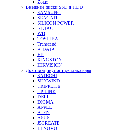
Zotac
Внешние диски SSD и HDD
SAMSUNG
SEAGATE
SILICON POWER
NETAC
WD
TOSHIBA
Transcend
A-DATA
HP
KINGSTON
HIKVISION
Док-станции, порт-репликаторы
SATECHI
SUNWIND
TRIPPLITE
TP-LINK
DELL
DIGMA
APPLE
ATEN
ASUS
J5CREATE
LENOVO