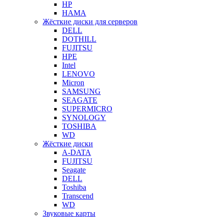
HP
HAMA
Жёсткие диски для серверов
DELL
DOTHILL
FUJITSU
HPE
Intel
LENOVO
Micron
SAMSUNG
SEAGATE
SUPERMICRO
SYNOLOGY
TOSHIBA
WD
Жёсткие диски
A-DATA
FUJITSU
Seagate
DELL
Toshiba
Transcend
WD
Звуковые карты