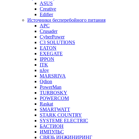
ASUS
Creative
Edifier
Источники бесперебойного питания
APC
Crusader
CyberPower
C3 SOLUTIONS
EATON
EXEGATE
IPPON
ITK
nJoy
MARSRIVA
Qdion
PowerMan
TURBOSKY
POWERCOM
Raskat
SMARTWATT
STARK COUNTRY
SYSTEME ELECTRIC
БАСТИОН
ИМПУЛЬС
СВЯЗЬ ИНЖИНИРИНГ