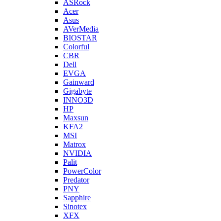
ASRock
Acer
Asus
AVerMedia
BIOSTAR
Colorful
CBR
Dell
EVGA
Gainward
Gigabyte
INNO3D
HP
Maxsun
KFA2
MSI
Matrox
NVIDIA
Palit
PowerColor
Predator
PNY
Sapphire
Sinotex
XFX