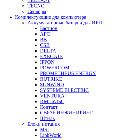
TECLAST
TECNO
Серверы
Комплектующие для компьютера
Аккумуляторные батареи для ИБП
Бастион
APC
BB
CSB
DELTA
EXEGATE
IPPON
POWERCOM
PROMETHEUS ENERGY
RUTRIKE
SUNWIND
SYSTEME ELECTRIC
VENTURA
ИМПУЛЬС
Контакт
СВЯЗЬ ИНЖИНИРИНГ
Штиль
Блоки питания
MSI
LinkWorld