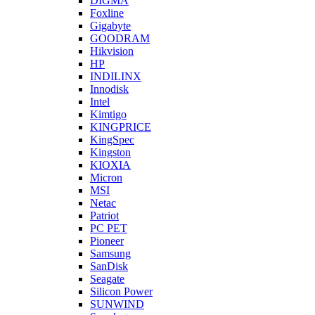
DIGMA
Foxline
Gigabyte
GOODRAM
Hikvision
HP
INDILINX
Innodisk
Intel
Kimtigo
KINGPRICE
KingSpec
Kingston
KIOXIA
Micron
MSI
Netac
Patriot
PC PET
Pioneer
Samsung
SanDisk
Seagate
Silicon Power
SUNWIND