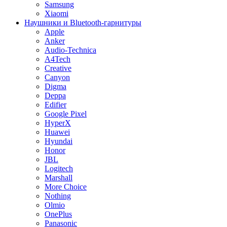
Samsung
Xiaomi
Наушники и Bluetooth-гарнитуры
Apple
Anker
Audio-Technica
A4Tech
Creative
Canyon
Digma
Deppa
Edifier
Google Pixel
HyperX
Huawei
Hyundai
Honor
JBL
Logitech
Marshall
More Choice
Nothing
Olmio
OnePlus
Panasonic