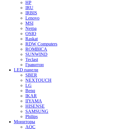
HP
IRU
IRBIS
Lenovo
MSI
Nerpa
OSIO
Raskat
RDW Computers
ROMBICA
SUNWIND
Teclast
Гравитон
LED панели
SBER
NEXTOUCH
LG
Benq
IKAR
IIYAMA
HISENSE
SAMSUNG
Philips
Мониторы
AOC