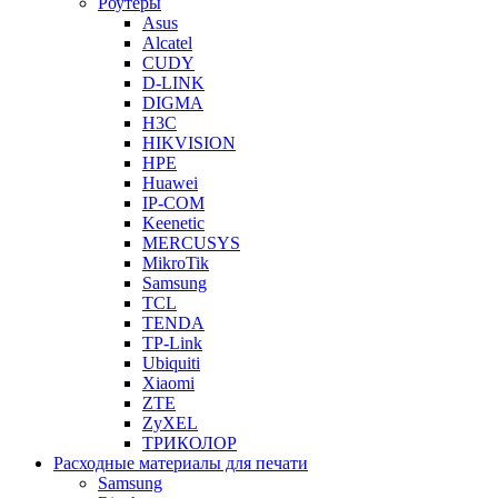
Роутеры
Asus
Alcatel
CUDY
D-LINK
DIGMA
H3C
HIKVISION
HPE
Huawei
IP-COM
Keenetic
MERCUSYS
MikroTik
Samsung
TCL
TENDA
TP-Link
Ubiquiti
Xiaomi
ZTE
ZyXEL
ТРИКОЛОР
Расходные материалы для печати
Samsung