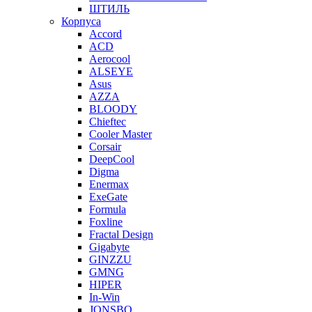
ШТИЛЬ
Корпуса
Accord
ACD
Aerocool
ALSEYE
Asus
AZZA
BLOODY
Chieftec
Cooler Master
Corsair
DeepCool
Digma
Enermax
ExeGate
Formula
Foxline
Fractal Design
Gigabyte
GINZZU
GMNG
HIPER
In-Win
JONSBO