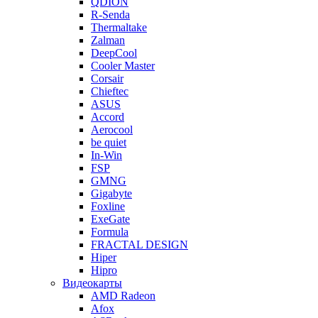
QDION
R-Senda
Thermaltake
Zalman
DeepCool
Cooler Master
Corsair
Chieftec
ASUS
Accord
Aerocool
be quiet
In-Win
FSP
GMNG
Gigabyte
Foxline
ExeGate
Formula
FRACTAL DESIGN
Hiper
Hipro
Видеокарты
AMD Radeon
Afox