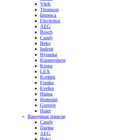
Vitek
Thomson
Бирюса
Electrolux
AEG
Bosch
Candy
Beko
Indesit
Hyundai
Kuppersberg
Krona
LEX
Korting
Franke
Evelux
Hansa
Hotpoint
Gorenje
Haier
Варочные панели
Candy
Darina
AEG
Beko