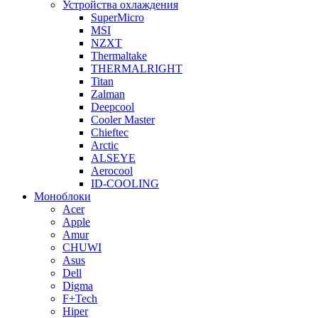
Устройства охлаждения
SuperMicro
MSI
NZXT
Thermaltake
THERMALRIGHT
Titan
Zalman
Deepcool
Cooler Master
Chieftec
Arctic
ALSEYE
Aerocool
ID-COOLING
Моноблоки
Acer
Apple
Amur
CHUWI
Asus
Dell
Digma
F+Tech
Hiper