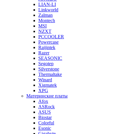
LIAN-LI
Linkworld
Zalman
Montech
MSI
NZXT
PCCOOLER
Powercase
Raijintek
Razer
SEASONIC
Segotep
Silverstone
Thermaltake
Winard
Xigmatek
XPG
Материнские платы
Afox
ASRock
ASUS
Biostar
Colorful
Esonic
Gigabyte