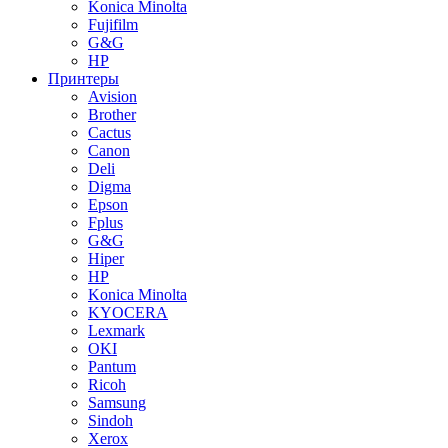
Konica Minolta
Fujifilm
G&G
HP
Принтеры
Avision
Brother
Cactus
Canon
Deli
Digma
Epson
Fplus
G&G
Hiper
HP
Konica Minolta
KYOCERA
Lexmark
OKI
Pantum
Ricoh
Samsung
Sindoh
Xerox