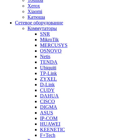
Toshiba
Xerox
Xiaomi
Катюша
Сетевое оборудование
Коммутаторы
SNR
MikroTik
MERCUSYS
OSNOVO
Netis
TENDA
Ubiquiti
TP-Link
ZYXEL
D-Link
CUDY
DAHUA
CISCO
DIGMA
ASUS
IP-COM
HUAWEI
KEENETIC
F+Tech