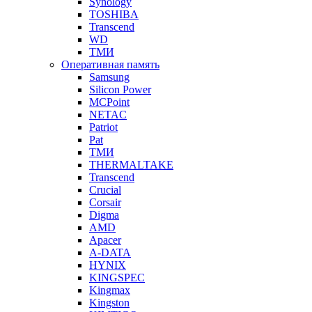
Synology
TOSHIBA
Transcend
WD
ТМИ
Оперативная память
Samsung
Silicon Power
MCPoint
NETAC
Patriot
Pat
ТМИ
THERMALTAKE
Transcend
Crucial
Corsair
Digma
AMD
Apacer
A-DATA
HYNIX
KINGSPEC
Kingmax
Kingston