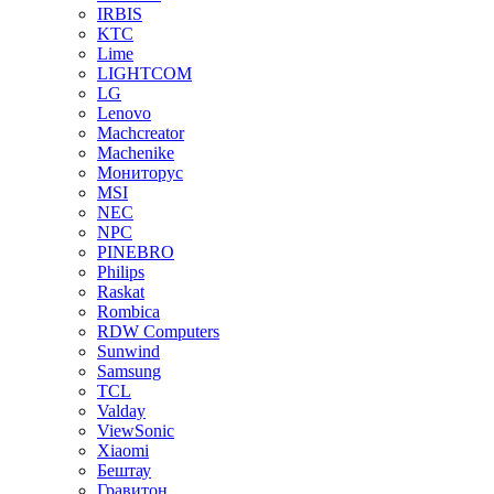
IRBIS
KTC
Lime
LIGHTCOM
LG
Lenovo
Machcreator
Machenike
Мониторус
MSI
NEC
NPC
PINEBRO
Philips
Raskat
Rombica
RDW Computers
Sunwind
Samsung
TCL
Valday
ViewSonic
Xiaomi
Бештау
Гравитон