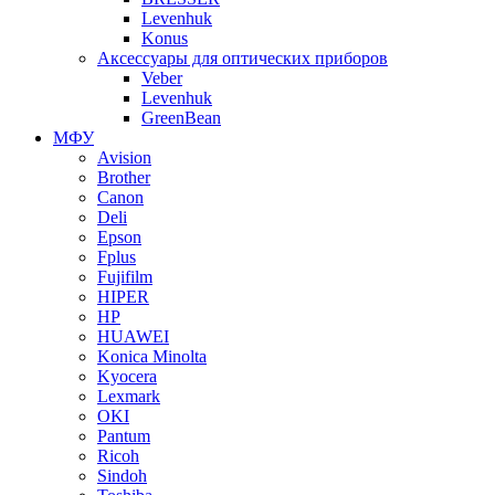
Levenhuk
Konus
Аксессуары для оптических приборов
Veber
Levenhuk
GreenBean
МФУ
Avision
Brother
Canon
Deli
Epson
Fplus
Fujifilm
HIPER
HP
HUAWEI
Konica Minolta
Kyocera
Lexmark
OKI
Pantum
Ricoh
Sindoh