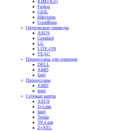
KIMTIGO
Fujitsu
GEIL
Hikvision
GoodRam
Оптические приводы
ASUS
Gembird
LG
LITE-ON
TEAC
Процессоры для серверов
DELL
AMD
Intel
Процессоры
AMD
Intel
Сетевые карты
ASUS
D-Link
Intel
Tenda
TP-Link
ZyXEL