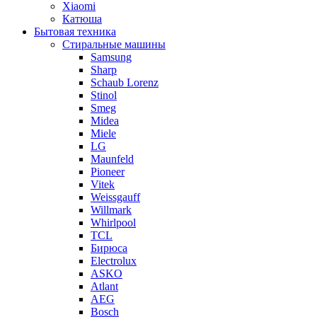
Xiaomi
Катюша
Бытовая техника
Стиральные машины
Samsung
Sharp
Schaub Lorenz
Stinol
Smeg
Midea
Miele
LG
Maunfeld
Pioneer
Vitek
Weissgauff
Willmark
Whirlpool
TCL
Бирюса
Electrolux
ASKO
Atlant
AEG
Bosch