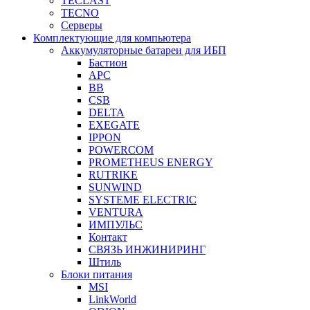
TECLAST
TECNO
Серверы
Комплектующие для компьютера
Аккумуляторные батареи для ИБП
Бастион
APC
BB
CSB
DELTA
EXEGATE
IPPON
POWERCOM
PROMETHEUS ENERGY
RUTRIKE
SUNWIND
SYSTEME ELECTRIC
VENTURA
ИМПУЛЬС
Контакт
СВЯЗЬ ИНЖИНИРИНГ
Штиль
Блоки питания
MSI
LinkWorld