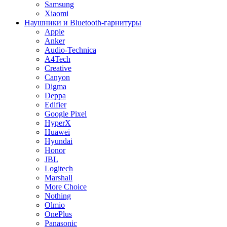
Samsung
Xiaomi
Наушники и Bluetooth-гарнитуры
Apple
Anker
Audio-Technica
A4Tech
Creative
Canyon
Digma
Deppa
Edifier
Google Pixel
HyperX
Huawei
Hyundai
Honor
JBL
Logitech
Marshall
More Choice
Nothing
Olmio
OnePlus
Panasonic