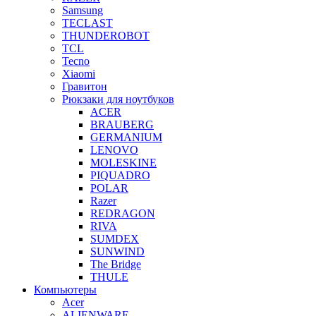
Samsung
TECLAST
THUNDEROBOT
TCL
Tecno
Xiaomi
Гравитон
Рюкзаки для ноутбуков
ACER
BRAUBERG
GERMANIUM
LENOVO
MOLESKINE
PIQUADRO
POLAR
Razer
REDRAGON
RIVA
SUMDEX
SUNWIND
The Bridge
THULE
Компьютеры
Acer
ALIENWARE