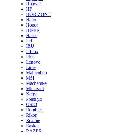
Huawei
HP
HORIZONT
Haier
Honor
HIPER
Hasee
Itel
IRU
Infinix
Irbis
Lenovo
Lime
Maibenben
MSI
Machenike
Microsoft
Nerpa
Prestigio
OSIO
Rombica
Rikor
Realme
Raskat
RAZER