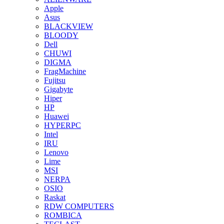
Apple
Asus
BLACKVIEW
BLOODY
Dell
CHUWI
DIGMA
FragMachine
Fujitsu
Gigabyte
Hiper
HP
Huawei
HYPERPC
Intel
IRU
Lenovo
Lime
MSI
NERPA
OSIO
Raskat
RDW COMPUTERS
ROMBICA