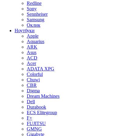
Redline
Sony
Sennheiser
Samsung
Оклик
Ноутбуки
Apple
Aquarius
ARK
Asus
ACD
Acer
ADATA XPG
Colorful
Chuwi
CBR
Digma
Dream Machines
Dell
Durabook
ECS Elitegroup
F+
FUJITSU
GMNG
Gigabyte