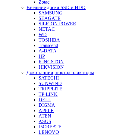
Zotac
Внешние диски SSD и HDD
SAMSUNG
SEAGATE
SILICON POWER
NETAC
WD
TOSHIBA
Transcend
A-DATA
HP
KINGSTON
HIKVISION
Док-станции, порт-репликаторы
SATECHI
SUNWIND
TRIPPLITE
TP-LINK
DELL
DIGMA
APPLE
ATEN
ASUS
J5CREATE
LENOVO