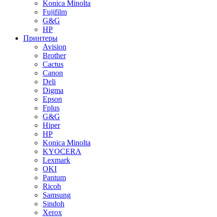
Konica Minolta
Fujifilm
G&G
HP
Принтеры
Avision
Brother
Cactus
Canon
Deli
Digma
Epson
Fplus
G&G
Hiper
HP
Konica Minolta
KYOCERA
Lexmark
OKI
Pantum
Ricoh
Samsung
Sindoh
Xerox