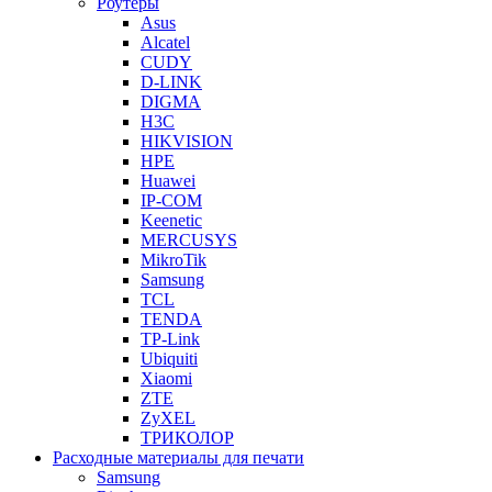
Роутеры
Asus
Alcatel
CUDY
D-LINK
DIGMA
H3C
HIKVISION
HPE
Huawei
IP-COM
Keenetic
MERCUSYS
MikroTik
Samsung
TCL
TENDA
TP-Link
Ubiquiti
Xiaomi
ZTE
ZyXEL
ТРИКОЛОР
Расходные материалы для печати
Samsung