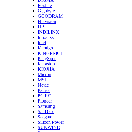
DIGMA
Foxline
Gigabyte
GOODRAM
Hikvision
HP
INDILINX
Innodisk
Intel
Kimtigo
KINGPRICE
KingSpec
Kingston
KIOXIA
Micron
MSI
Netac
Patriot
PC PET
Pioneer
Samsung
SanDisk
Seagate
Silicon Power
SUNWIND