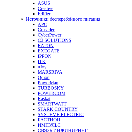
ASUS
Creative
Edifier
Источники бесперебойного питания
APC
Crusader
CyberPower
C3 SOLUTIONS
EATON
EXEGATE
IPPON
ITK
nJoy
MARSRIVA
Qdion
PowerMan
TURBOSKY
POWERCOM
Raskat
SMARTWATT
STARK COUNTRY
SYSTEME ELECTRIC
БАСТИОН
ИМПУЛЬС
СВЯЗЬ ИНЖИНИРИНГ