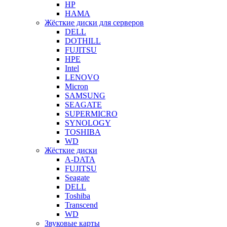
HP
HAMA
Жёсткие диски для серверов
DELL
DOTHILL
FUJITSU
HPE
Intel
LENOVO
Micron
SAMSUNG
SEAGATE
SUPERMICRO
SYNOLOGY
TOSHIBA
WD
Жёсткие диски
A-DATA
FUJITSU
Seagate
DELL
Toshiba
Transcend
WD
Звуковые карты