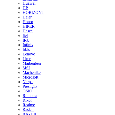
Huawei
HP
HORIZONT
Haier
Honor
HIPER
Hasee
Itel
IRU
Infinix
Irbis
Lenovo
Lime
Maibenben
MSI
Machenike
Microsoft
Nerpa
Prestigio
OSIO
Rombica
Rikor
Realme
Raskat
RAZER