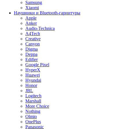
Samsung
Xiaomi
Наушники и Bluetooth-гарнитуры
Apple
Anker
Audio-Technica
A4Tech
Creative
Canyon
Digma
Deppa
Edifier
Google Pixel
HyperX
Huawei
Hyundai
Honor
JBL
Logitech
Marshall
More Choice
Nothing
Olmio
OnePlus
Panasonic