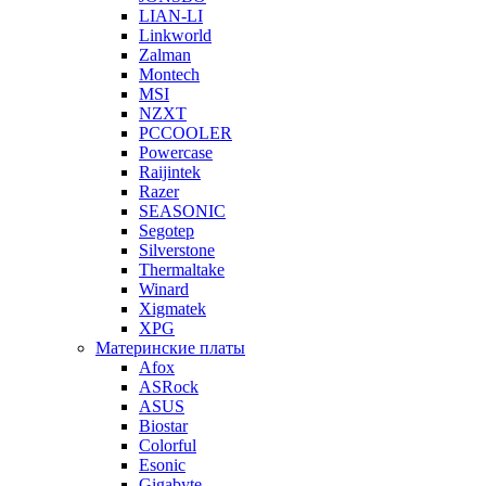
LIAN-LI
Linkworld
Zalman
Montech
MSI
NZXT
PCCOOLER
Powercase
Raijintek
Razer
SEASONIC
Segotep
Silverstone
Thermaltake
Winard
Xigmatek
XPG
Материнские платы
Afox
ASRock
ASUS
Biostar
Colorful
Esonic
Gigabyte