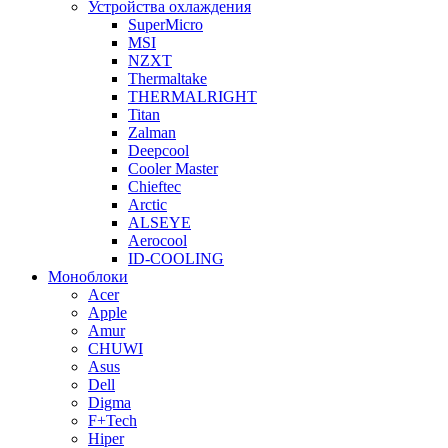
Устройства охлаждения
SuperMicro
MSI
NZXT
Thermaltake
THERMALRIGHT
Titan
Zalman
Deepcool
Cooler Master
Chieftec
Arctic
ALSEYE
Aerocool
ID-COOLING
Моноблоки
Acer
Apple
Amur
CHUWI
Asus
Dell
Digma
F+Tech
Hiper