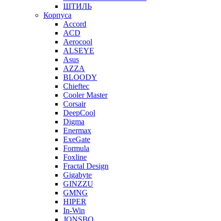
ШТИЛЬ
Корпуса
Accord
ACD
Aerocool
ALSEYE
Asus
AZZA
BLOODY
Chieftec
Cooler Master
Corsair
DeepCool
Digma
Enermax
ExeGate
Formula
Foxline
Fractal Design
Gigabyte
GINZZU
GMNG
HIPER
In-Win
JONSBO