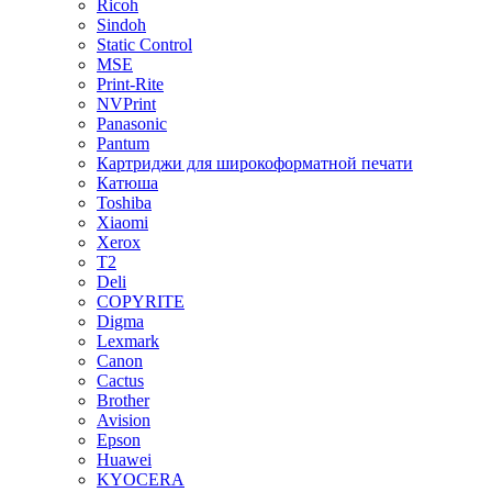
Ricoh
Sindoh
Static Control
MSE
Print-Rite
NVPrint
Panasonic
Pantum
Картриджи для широкоформатной печати
Катюша
Toshiba
Xiaomi
Xerox
T2
Deli
COPYRITE
Digma
Lexmark
Canon
Cactus
Brother
Avision
Epson
Huawei
KYOCERA