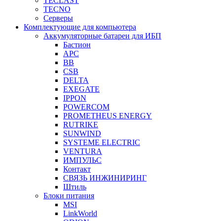
TECLAST
TECNO
Серверы
Комплектующие для компьютера
Аккумуляторные батареи для ИБП
Бастион
APC
BB
CSB
DELTA
EXEGATE
IPPON
POWERCOM
PROMETHEUS ENERGY
RUTRIKE
SUNWIND
SYSTEME ELECTRIC
VENTURA
ИМПУЛЬС
Контакт
СВЯЗЬ ИНЖИНИРИНГ
Штиль
Блоки питания
MSI
LinkWorld