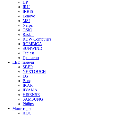
HP
IRU
IRBIS
Lenovo
MSI
Nerpa
OSIO
Raskat
RDW Computers
ROMBICA
SUNWIND
Teclast
Гравитон
LED панели
SBER
NEXTOUCH
LG
Benq
IKAR
IIYAMA
HISENSE
SAMSUNG
Philips
Мониторы
AOC