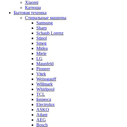
Xiaomi
Катюша
Бытовая техника
Стиральные машины
Samsung
Sharp
Schaub Lorenz
Stinol
Smeg
Midea
Miele
LG
Maunfeld
Pioneer
Vitek
Weissgauff
Willmark
Whirlpool
TCL
Бирюса
Electrolux
ASKO
Atlant
AEG
Bosch