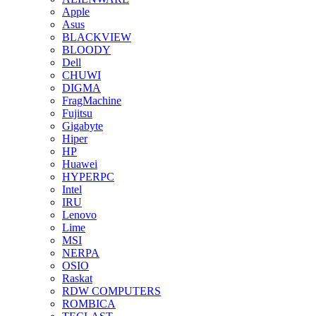
Apple
Asus
BLACKVIEW
BLOODY
Dell
CHUWI
DIGMA
FragMachine
Fujitsu
Gigabyte
Hiper
HP
Huawei
HYPERPC
Intel
IRU
Lenovo
Lime
MSI
NERPA
OSIO
Raskat
RDW COMPUTERS
ROMBICA