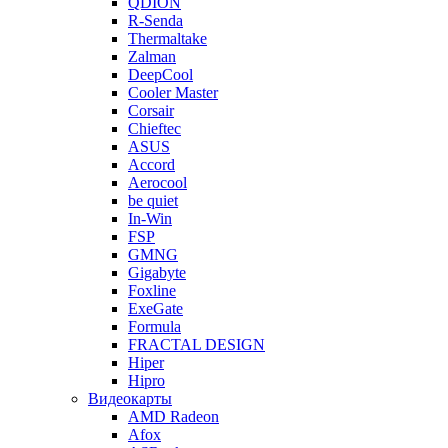
QDION
R-Senda
Thermaltake
Zalman
DeepCool
Cooler Master
Corsair
Chieftec
ASUS
Accord
Aerocool
be quiet
In-Win
FSP
GMNG
Gigabyte
Foxline
ExeGate
Formula
FRACTAL DESIGN
Hiper
Hipro
Видеокарты
AMD Radeon
Afox