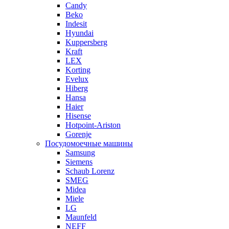
Candy
Beko
Indesit
Hyundai
Kuppersberg
Kraft
LEX
Korting
Evelux
Hiberg
Hansa
Haier
Hisense
Hotpoint-Ariston
Gorenje
Посудомоечные машины
Samsung
Siemens
Schaub Lorenz
SMEG
Midea
Miele
LG
Maunfeld
NEFF