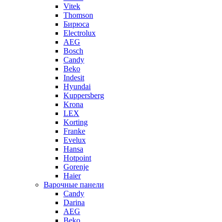
Vitek
Thomson
Бирюса
Electrolux
AEG
Bosch
Candy
Beko
Indesit
Hyundai
Kuppersberg
Krona
LEX
Korting
Franke
Evelux
Hansa
Hotpoint
Gorenje
Haier
Варочные панели
Candy
Darina
AEG
Beko