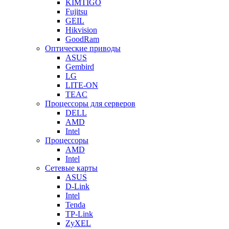
KIMTIGO
Fujitsu
GEIL
Hikvision
GoodRam
Оптические приводы
ASUS
Gembird
LG
LITE-ON
TEAC
Процессоры для серверов
DELL
AMD
Intel
Процессоры
AMD
Intel
Сетевые карты
ASUS
D-Link
Intel
Tenda
TP-Link
ZyXEL