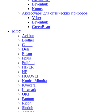
Levenhuk
Konus
Аксессуары для оптических приборов
Veber
Levenhuk
GreenBean
МФУ
Avision
Brother
Canon
Deli
Epson
Fplus
Fujifilm
HIPER
HP
HUAWEI
Konica Minolta
Kyocera
Lexmark
OKI
Pantum
Ricoh
Sindoh