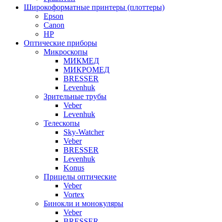
Широкоформатные принтеры (плоттеры)
Epson
Canon
HP
Оптические приборы
Микроскопы
МИКМЕД
МИКРОМЕД
BRESSER
Levenhuk
Зрительные трубы
Veber
Levenhuk
Телескопы
Sky-Watcher
Veber
BRESSER
Levenhuk
Konus
Прицелы оптические
Veber
Vortex
Бинокли и монокуляры
Veber
BRESSER