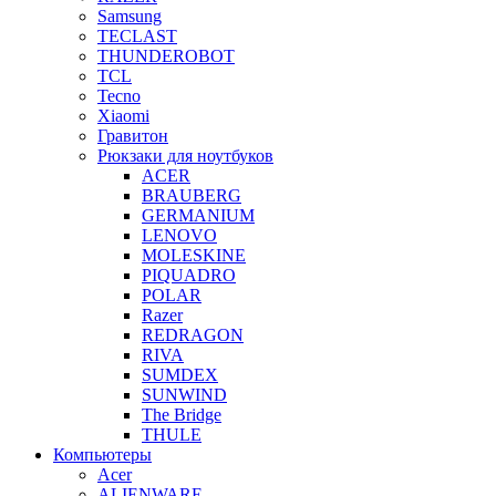
Samsung
TECLAST
THUNDEROBOT
TCL
Tecno
Xiaomi
Гравитон
Рюкзаки для ноутбуков
ACER
BRAUBERG
GERMANIUM
LENOVO
MOLESKINE
PIQUADRO
POLAR
Razer
REDRAGON
RIVA
SUMDEX
SUNWIND
The Bridge
THULE
Компьютеры
Acer
ALIENWARE