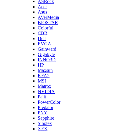
ASRock
Acer
Asus
AVerMedia
BIOSTAR
Colorful
CBR
Dell
EVGA
Gainward
Gigabyte
INNO3D
HP
Maxsun
KFA2
MSI
Matrox
NVIDIA
Palit
PowerColor
Predator
PNY
Sapphire
Sinotex
XFX