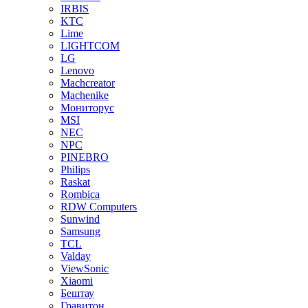
IRBIS
KTC
Lime
LIGHTCOM
LG
Lenovo
Machcreator
Machenike
Мониторус
MSI
NEC
NPC
PINEBRO
Philips
Raskat
Rombica
RDW Computers
Sunwind
Samsung
TCL
Valday
ViewSonic
Xiaomi
Бештау
Гравитон