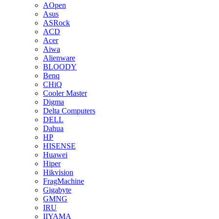
AOpen
Asus
ASRock
ACD
Acer
Aiwa
Alienware
BLOODY
Benq
CHiQ
Cooler Master
Digma
Delta Computers
DELL
Dahua
HP
HISENSE
Huawei
Hiper
Hikvision
FragMachine
Gigabyte
GMNG
IRU
IIYAMA