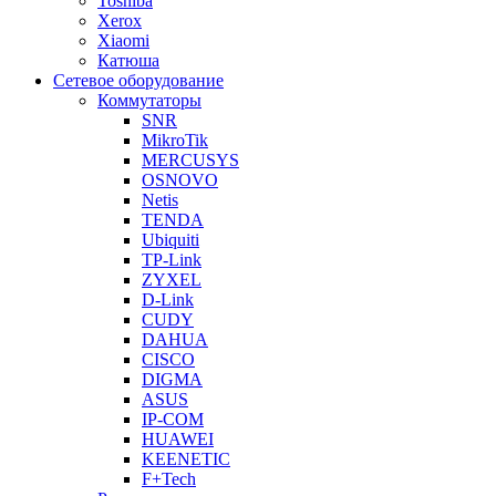
Toshiba
Xerox
Xiaomi
Катюша
Сетевое оборудование
Коммутаторы
SNR
MikroTik
MERCUSYS
OSNOVO
Netis
TENDA
Ubiquiti
TP-Link
ZYXEL
D-Link
CUDY
DAHUA
CISCO
DIGMA
ASUS
IP-COM
HUAWEI
KEENETIC
F+Tech