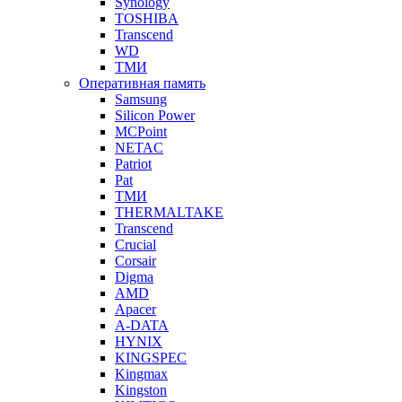
Synology
TOSHIBA
Transcend
WD
ТМИ
Оперативная память
Samsung
Silicon Power
MCPoint
NETAC
Patriot
Pat
ТМИ
THERMALTAKE
Transcend
Crucial
Corsair
Digma
AMD
Apacer
A-DATA
HYNIX
KINGSPEC
Kingmax
Kingston