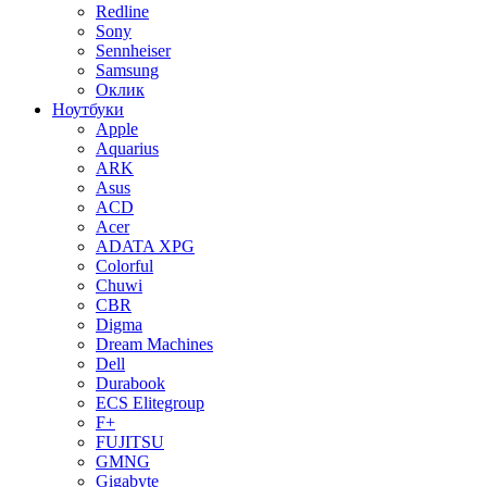
Redline
Sony
Sennheiser
Samsung
Оклик
Ноутбуки
Apple
Aquarius
ARK
Asus
ACD
Acer
ADATA XPG
Colorful
Chuwi
CBR
Digma
Dream Machines
Dell
Durabook
ECS Elitegroup
F+
FUJITSU
GMNG
Gigabyte