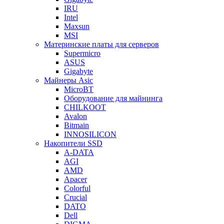
IRU
Intel
Maxsun
MSI
Материнские платы для серверов
Supermicro
ASUS
Gigabyte
Майнеры Asic
MicroBT
Оборудование для майнинга
CHILKOOT
Avalon
Bitmain
INNOSILICON
Накопители SSD
A-DATA
AGI
AMD
Apacer
Colorful
Crucial
DATO
Dell