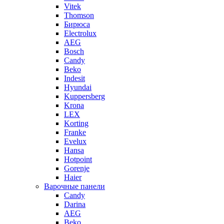
Vitek
Thomson
Бирюса
Electrolux
AEG
Bosch
Candy
Beko
Indesit
Hyundai
Kuppersberg
Krona
LEX
Korting
Franke
Evelux
Hansa
Hotpoint
Gorenje
Haier
Варочные панели
Candy
Darina
AEG
Beko