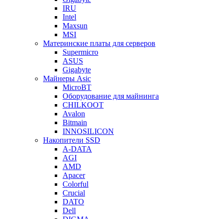
IRU
Intel
Maxsun
MSI
Материнские платы для серверов
Supermicro
ASUS
Gigabyte
Майнеры Asic
MicroBT
Оборудование для майнинга
CHILKOOT
Avalon
Bitmain
INNOSILICON
Накопители SSD
A-DATA
AGI
AMD
Apacer
Colorful
Crucial
DATO
Dell