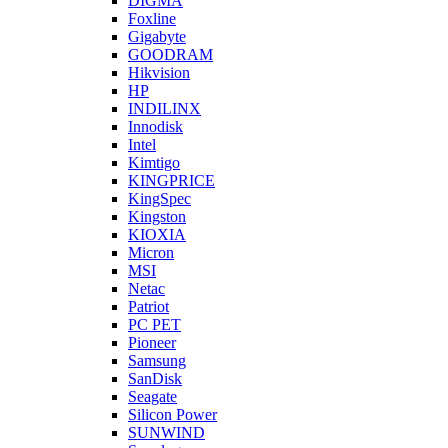
DIGMA
Foxline
Gigabyte
GOODRAM
Hikvision
HP
INDILINX
Innodisk
Intel
Kimtigo
KINGPRICE
KingSpec
Kingston
KIOXIA
Micron
MSI
Netac
Patriot
PC PET
Pioneer
Samsung
SanDisk
Seagate
Silicon Power
SUNWIND