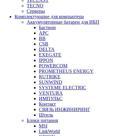
TECLAST
TECNO
Серверы
Комплектующие для компьютера
Аккумуляторные батареи для ИБП
Бастион
APC
BB
CSB
DELTA
EXEGATE
IPPON
POWERCOM
PROMETHEUS ENERGY
RUTRIKE
SUNWIND
SYSTEME ELECTRIC
VENTURA
ИМПУЛЬС
Контакт
СВЯЗЬ ИНЖИНИРИНГ
Штиль
Блоки питания
MSI
LinkWorld