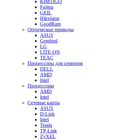
KIMTIGO
Fujitsu
GEIL
Hikvision
GoodRam
Оптические приводы
ASUS
Gembird
LG
LITE-ON
TEAC
Процессоры для серверов
DELL
AMD
Intel
Процессоры
AMD
Intel
Сетевые карты
ASUS
D-Link
Intel
Tenda
TP-Link
ZyXEL