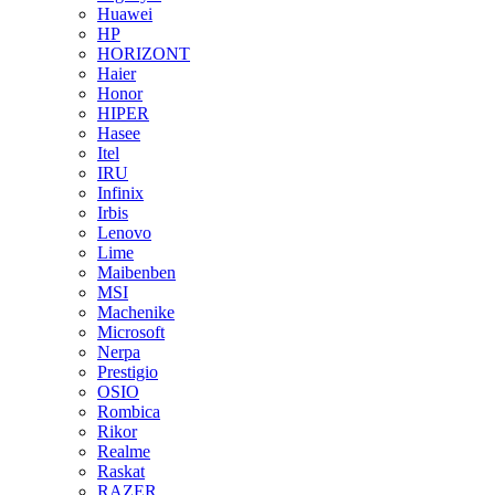
Huawei
HP
HORIZONT
Haier
Honor
HIPER
Hasee
Itel
IRU
Infinix
Irbis
Lenovo
Lime
Maibenben
MSI
Machenike
Microsoft
Nerpa
Prestigio
OSIO
Rombica
Rikor
Realme
Raskat
RAZER