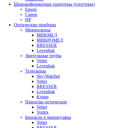
Широкоформатные принтеры (плоттеры)
Epson
Canon
HP
Оптические приборы
Микроскопы
МИКМЕД
МИКРОМЕД
BRESSER
Levenhuk
Зрительные трубы
Veber
Levenhuk
Телескопы
Sky-Watcher
Veber
BRESSER
Levenhuk
Konus
Прицелы оптические
Veber
Vortex
Бинокли и монокуляры
Veber
BRESSER