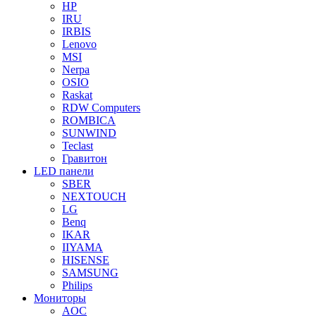
HP
IRU
IRBIS
Lenovo
MSI
Nerpa
OSIO
Raskat
RDW Computers
ROMBICA
SUNWIND
Teclast
Гравитон
LED панели
SBER
NEXTOUCH
LG
Benq
IKAR
IIYAMA
HISENSE
SAMSUNG
Philips
Мониторы
AOC