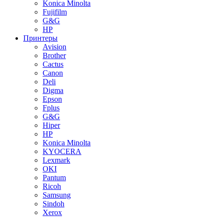
Konica Minolta
Fujifilm
G&G
HP
Принтеры
Avision
Brother
Cactus
Canon
Deli
Digma
Epson
Fplus
G&G
Hiper
HP
Konica Minolta
KYOCERA
Lexmark
OKI
Pantum
Ricoh
Samsung
Sindoh
Xerox