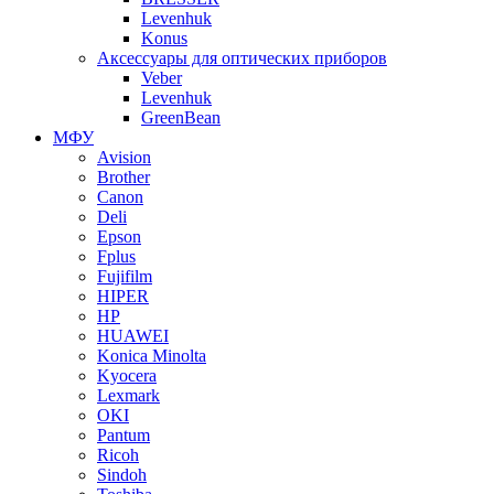
Levenhuk
Konus
Аксессуары для оптических приборов
Veber
Levenhuk
GreenBean
МФУ
Avision
Brother
Canon
Deli
Epson
Fplus
Fujifilm
HIPER
HP
HUAWEI
Konica Minolta
Kyocera
Lexmark
OKI
Pantum
Ricoh
Sindoh