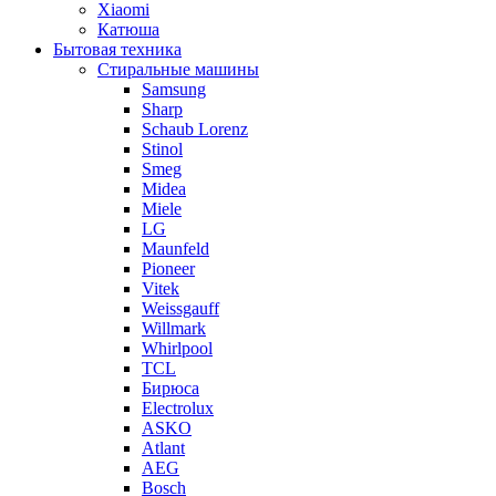
Xiaomi
Катюша
Бытовая техника
Стиральные машины
Samsung
Sharp
Schaub Lorenz
Stinol
Smeg
Midea
Miele
LG
Maunfeld
Pioneer
Vitek
Weissgauff
Willmark
Whirlpool
TCL
Бирюса
Electrolux
ASKO
Atlant
AEG
Bosch