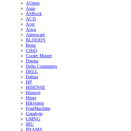
AOpen
Asus
ASRock
ACD
Acer
Aiwa
Alienware
BLOODY
Benq
CHiQ
Cooler Master
Digma
Delta Computers
DELL
Dahua
HP
HISENSE
Huawei
Hiper
Hikvision
FragMachine
Gigabyte
GMNG
IRU
IIYAMA