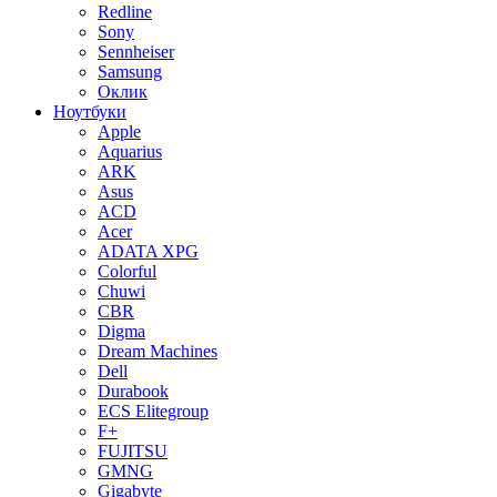
Redline
Sony
Sennheiser
Samsung
Оклик
Ноутбуки
Apple
Aquarius
ARK
Asus
ACD
Acer
ADATA XPG
Colorful
Chuwi
CBR
Digma
Dream Machines
Dell
Durabook
ECS Elitegroup
F+
FUJITSU
GMNG
Gigabyte