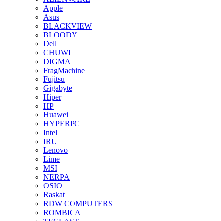
Apple
Asus
BLACKVIEW
BLOODY
Dell
CHUWI
DIGMA
FragMachine
Fujitsu
Gigabyte
Hiper
HP
Huawei
HYPERPC
Intel
IRU
Lenovo
Lime
MSI
NERPA
OSIO
Raskat
RDW COMPUTERS
ROMBICA