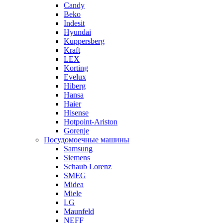
Candy
Beko
Indesit
Hyundai
Kuppersberg
Kraft
LEX
Korting
Evelux
Hiberg
Hansa
Haier
Hisense
Hotpoint-Ariston
Gorenje
Посудомоечные машины
Samsung
Siemens
Schaub Lorenz
SMEG
Midea
Miele
LG
Maunfeld
NEFF