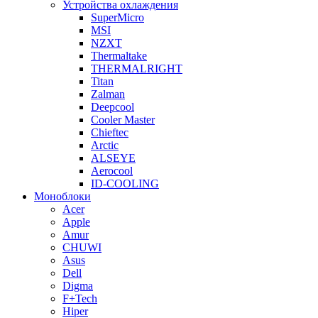
Устройства охлаждения
SuperMicro
MSI
NZXT
Thermaltake
THERMALRIGHT
Titan
Zalman
Deepcool
Cooler Master
Chieftec
Arctic
ALSEYE
Aerocool
ID-COOLING
Моноблоки
Acer
Apple
Amur
CHUWI
Asus
Dell
Digma
F+Tech
Hiper