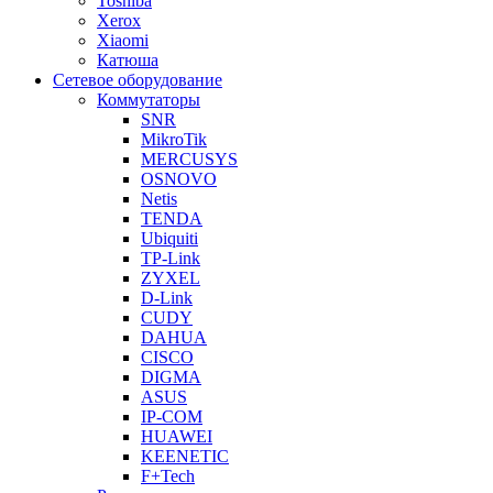
Toshiba
Xerox
Xiaomi
Катюша
Сетевое оборудование
Коммутаторы
SNR
MikroTik
MERCUSYS
OSNOVO
Netis
TENDA
Ubiquiti
TP-Link
ZYXEL
D-Link
CUDY
DAHUA
CISCO
DIGMA
ASUS
IP-COM
HUAWEI
KEENETIC
F+Tech