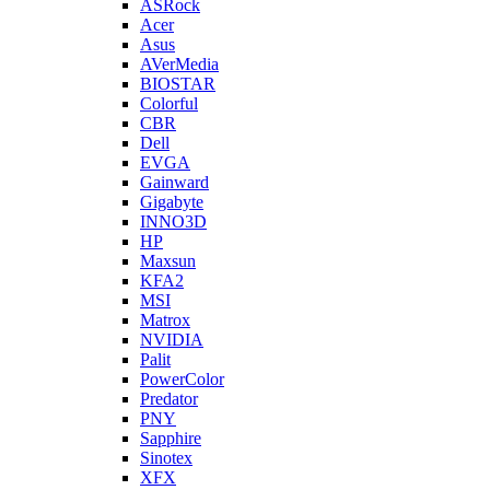
ASRock
Acer
Asus
AVerMedia
BIOSTAR
Colorful
CBR
Dell
EVGA
Gainward
Gigabyte
INNO3D
HP
Maxsun
KFA2
MSI
Matrox
NVIDIA
Palit
PowerColor
Predator
PNY
Sapphire
Sinotex
XFX