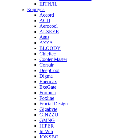
ШТИЛЬ
Корпуса
Accord
ACD
Aerocool
ALSEYE
Asus
AZZA
BLOODY
Chieftec
Cooler Master
Corsair
DeepCool
Digma
Enermax
ExeGate
Formula
Foxline
Fractal Design
Gigabyte
GINZZU
GMNG
HIPER
In-Win
JONSBO