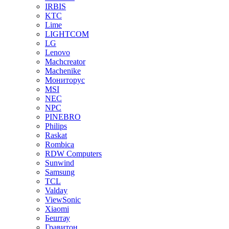
IRBIS
KTC
Lime
LIGHTCOM
LG
Lenovo
Machcreator
Machenike
Мониторус
MSI
NEC
NPC
PINEBRO
Philips
Raskat
Rombica
RDW Computers
Sunwind
Samsung
TCL
Valday
ViewSonic
Xiaomi
Бештау
Гравитон