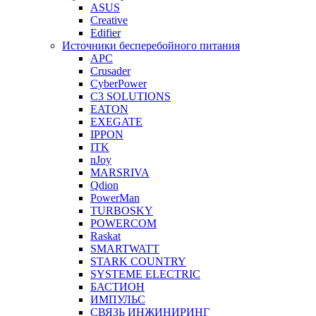
ASUS
Creative
Edifier
Источники бесперебойного питания
APC
Crusader
CyberPower
C3 SOLUTIONS
EATON
EXEGATE
IPPON
ITK
nJoy
MARSRIVA
Qdion
PowerMan
TURBOSKY
POWERCOM
Raskat
SMARTWATT
STARK COUNTRY
SYSTEME ELECTRIC
БАСТИОН
ИМПУЛЬС
СВЯЗЬ ИНЖИНИРИНГ