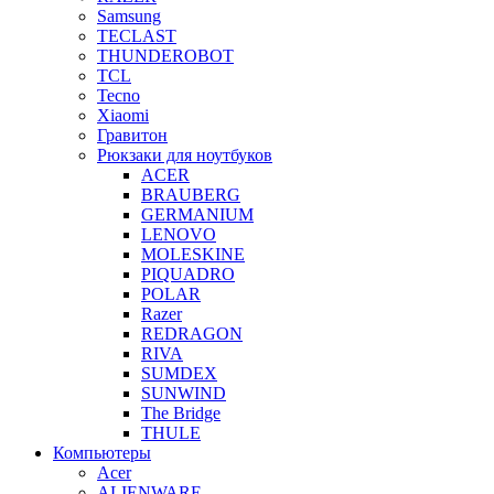
Samsung
TECLAST
THUNDEROBOT
TCL
Tecno
Xiaomi
Гравитон
Рюкзаки для ноутбуков
ACER
BRAUBERG
GERMANIUM
LENOVO
MOLESKINE
PIQUADRO
POLAR
Razer
REDRAGON
RIVA
SUMDEX
SUNWIND
The Bridge
THULE
Компьютеры
Acer
ALIENWARE