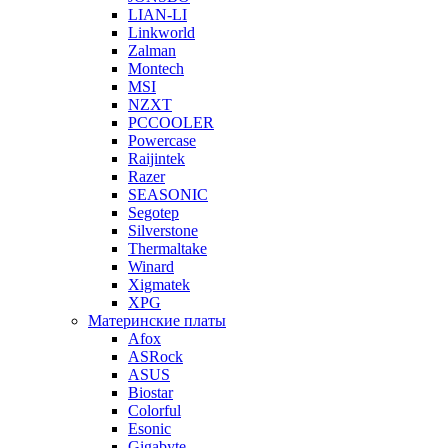
LIAN-LI
Linkworld
Zalman
Montech
MSI
NZXT
PCCOOLER
Powercase
Raijintek
Razer
SEASONIC
Segotep
Silverstone
Thermaltake
Winard
Xigmatek
XPG
Материнские платы
Afox
ASRock
ASUS
Biostar
Colorful
Esonic
Gigabyte