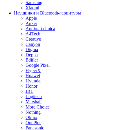
Samsung
Xiaomi
Наушники и Bluetooth-гарнитуры
Apple
Anker
Audio-Technica
A4Tech
Creative
Canyon
Digma
Deppa
Edifier
Google Pixel
HyperX
Huawei
Hyundai
Honor
JBL
Logitech
Marshall
More Choice
Nothing
Olmio
OnePlus
Panasonic