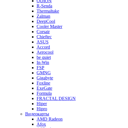
QDION
R-Senda
Thermaltake
Zalman
DeepCool
Cooler Master
Corsair
Chieftec
ASUS
Accord
Aerocool
be quiet
In-Win
FSP
GMNG
Gigabyte
Foxline
ExeGate
Formula
FRACTAL DESIGN
Hiper
Hipro
Видеокарты
AMD Radeon
Afox