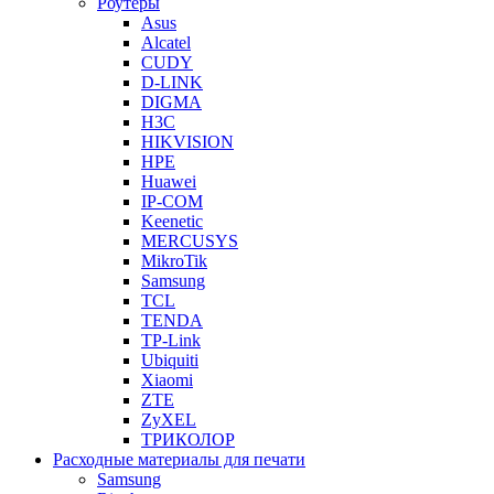
Роутеры
Asus
Alcatel
CUDY
D-LINK
DIGMA
H3C
HIKVISION
HPE
Huawei
IP-COM
Keenetic
MERCUSYS
MikroTik
Samsung
TCL
TENDA
TP-Link
Ubiquiti
Xiaomi
ZTE
ZyXEL
ТРИКОЛОР
Расходные материалы для печати
Samsung