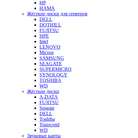
HP
HAMA
Жёсткие диски для серверов
DELL
DOTHILL
FUJITSU
HPE
Intel
LENOVO
Micron
SAMSUNG
SEAGATE
SUPERMICRO
SYNOLOGY
TOSHIBA
WD
Жёсткие диски
A-DATA
FUJITSU
Seagate
DELL
Toshiba
Transcend
WD
Звуковые карты