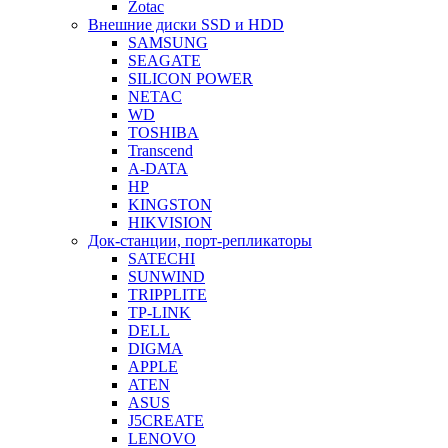
Zotac
Внешние диски SSD и HDD
SAMSUNG
SEAGATE
SILICON POWER
NETAC
WD
TOSHIBA
Transcend
A-DATA
HP
KINGSTON
HIKVISION
Док-станции, порт-репликаторы
SATECHI
SUNWIND
TRIPPLITE
TP-LINK
DELL
DIGMA
APPLE
ATEN
ASUS
J5CREATE
LENOVO