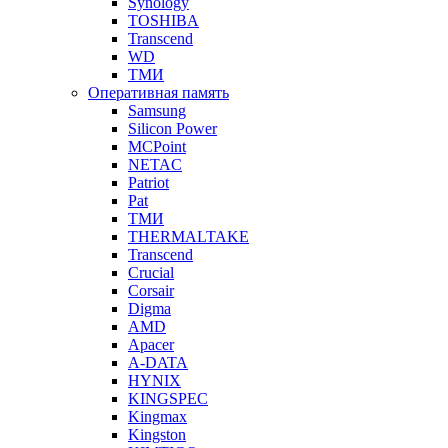
Synology
TOSHIBA
Transcend
WD
ТМИ
Оперативная память
Samsung
Silicon Power
MCPoint
NETAC
Patriot
Pat
ТМИ
THERMALTAKE
Transcend
Crucial
Corsair
Digma
AMD
Apacer
A-DATA
HYNIX
KINGSPEC
Kingmax
Kingston