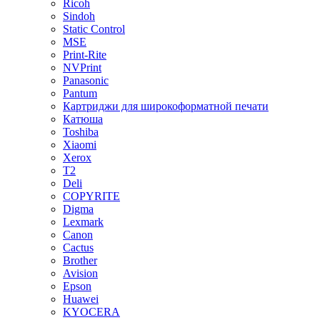
Ricoh
Sindoh
Static Control
MSE
Print-Rite
NVPrint
Panasonic
Pantum
Картриджи для широкоформатной печати
Катюша
Toshiba
Xiaomi
Xerox
T2
Deli
COPYRITE
Digma
Lexmark
Canon
Cactus
Brother
Avision
Epson
Huawei
KYOCERA