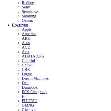
Redline
Sony
Sennheiser
Samsung
Оклик
Ноутбуки
Apple
Aquarius
ARK
Asus
ACD
Acer
ADATA XPG
Colorful
Chuwi
CBR
Digma
Dream Machines
Dell
Durabook
ECS Elitegroup
F+
FUJITSU
GMNG
Gigabyte