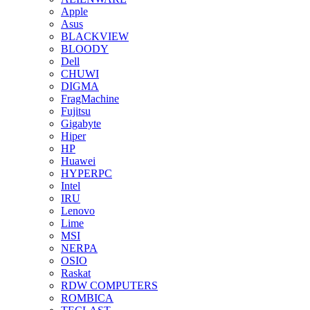
Apple
Asus
BLACKVIEW
BLOODY
Dell
CHUWI
DIGMA
FragMachine
Fujitsu
Gigabyte
Hiper
HP
Huawei
HYPERPC
Intel
IRU
Lenovo
Lime
MSI
NERPA
OSIO
Raskat
RDW COMPUTERS
ROMBICA