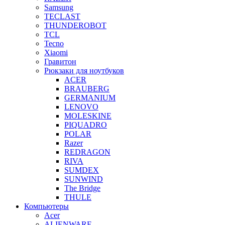
Samsung
TECLAST
THUNDEROBOT
TCL
Tecno
Xiaomi
Гравитон
Рюкзаки для ноутбуков
ACER
BRAUBERG
GERMANIUM
LENOVO
MOLESKINE
PIQUADRO
POLAR
Razer
REDRAGON
RIVA
SUMDEX
SUNWIND
The Bridge
THULE
Компьютеры
Acer
ALIENWARE