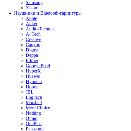
Samsung
Xiaomi
Наушники и Bluetooth-гарнитуры
Apple
Anker
Audio-Technica
A4Tech
Creative
Canyon
Digma
Deppa
Edifier
Google Pixel
HyperX
Huawei
Hyundai
Honor
JBL
Logitech
Marshall
More Choice
Nothing
Olmio
OnePlus
Panasonic