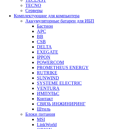
TECLAST
TECNO
Серверы
Комплектующие для компьютера
Аккумуляторные батареи для ИБП
Бастион
APC
BB
CSB
DELTA
EXEGATE
IPPON
POWERCOM
PROMETHEUS ENERGY
RUTRIKE
SUNWIND
SYSTEME ELECTRIC
VENTURA
ИМПУЛЬС
Контакт
СВЯЗЬ ИНЖИНИРИНГ
Штиль
Блоки питания
MSI
LinkWorld