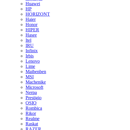
Huawei
HP
HORIZONT
Haier
Honor
HIPER
Hasee
Itel
IRU
Infinix
Irbis
Lenovo
Lime
Maibenben
MSI
Machenike
Microsoft
Nerpa
Prestigio
OSIO
Rombica
Rikor
Realme
Raskat
RAZER