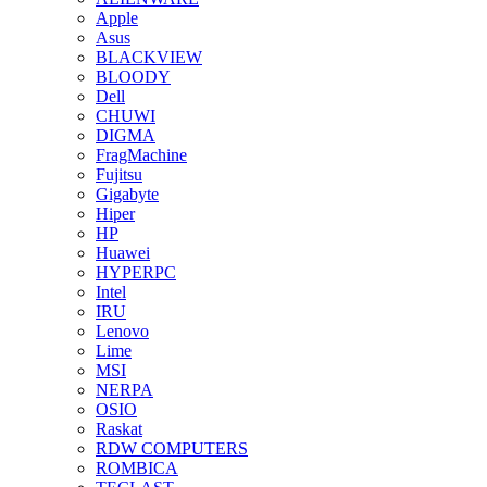
Apple
Asus
BLACKVIEW
BLOODY
Dell
CHUWI
DIGMA
FragMachine
Fujitsu
Gigabyte
Hiper
HP
Huawei
HYPERPC
Intel
IRU
Lenovo
Lime
MSI
NERPA
OSIO
Raskat
RDW COMPUTERS
ROMBICA