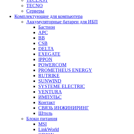
TECLAST
TECNO
Серверы
Комплектующие для компьютера
Аккумуляторные батареи для ИБП
Бастион
APC
BB
CSB
DELTA
EXEGATE
IPPON
POWERCOM
PROMETHEUS ENERGY
RUTRIKE
SUNWIND
SYSTEME ELECTRIC
VENTURA
ИМПУЛЬС
Контакт
СВЯЗЬ ИНЖИНИРИНГ
Штиль
Блоки питания
MSI
LinkWorld