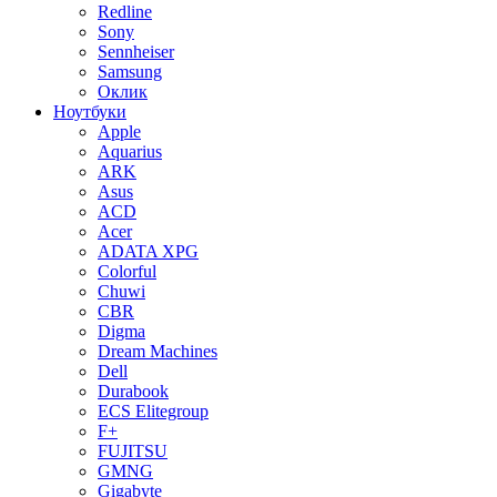
Redline
Sony
Sennheiser
Samsung
Оклик
Ноутбуки
Apple
Aquarius
ARK
Asus
ACD
Acer
ADATA XPG
Colorful
Chuwi
CBR
Digma
Dream Machines
Dell
Durabook
ECS Elitegroup
F+
FUJITSU
GMNG
Gigabyte