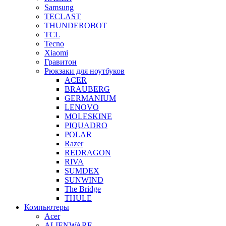
Samsung
TECLAST
THUNDEROBOT
TCL
Tecno
Xiaomi
Гравитон
Рюкзаки для ноутбуков
ACER
BRAUBERG
GERMANIUM
LENOVO
MOLESKINE
PIQUADRO
POLAR
Razer
REDRAGON
RIVA
SUMDEX
SUNWIND
The Bridge
THULE
Компьютеры
Acer
ALIENWARE