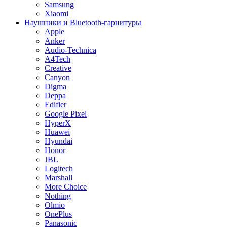
Samsung
Xiaomi
Наушники и Bluetooth-гарнитуры
Apple
Anker
Audio-Technica
A4Tech
Creative
Canyon
Digma
Deppa
Edifier
Google Pixel
HyperX
Huawei
Hyundai
Honor
JBL
Logitech
Marshall
More Choice
Nothing
Olmio
OnePlus
Panasonic