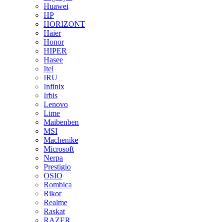
Huawei
HP
HORIZONT
Haier
Honor
HIPER
Hasee
Itel
IRU
Infinix
Irbis
Lenovo
Lime
Maibenben
MSI
Machenike
Microsoft
Nerpa
Prestigio
OSIO
Rombica
Rikor
Realme
Raskat
RAZER