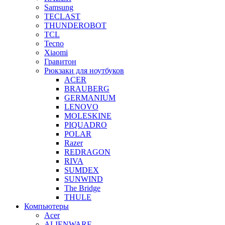
Samsung
TECLAST
THUNDEROBOT
TCL
Tecno
Xiaomi
Гравитон
Рюкзаки для ноутбуков
ACER
BRAUBERG
GERMANIUM
LENOVO
MOLESKINE
PIQUADRO
POLAR
Razer
REDRAGON
RIVA
SUMDEX
SUNWIND
The Bridge
THULE
Компьютеры
Acer
ALIENWARE