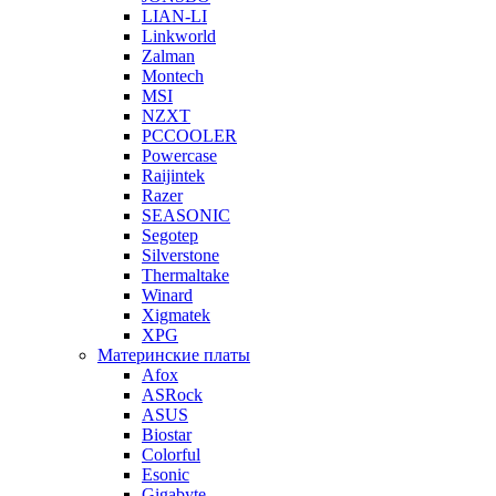
LIAN-LI
Linkworld
Zalman
Montech
MSI
NZXT
PCCOOLER
Powercase
Raijintek
Razer
SEASONIC
Segotep
Silverstone
Thermaltake
Winard
Xigmatek
XPG
Материнские платы
Afox
ASRock
ASUS
Biostar
Colorful
Esonic
Gigabyte