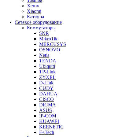
Toshiba
Xerox
Xiaomi
Катюша
Сетевое оборудование
Коммутаторы
SNR
MikroTik
MERCUSYS
OSNOVO
Netis
TENDA
Ubiquiti
TP-Link
ZYXEL
D-Link
CUDY
DAHUA
CISCO
DIGMA
ASUS
IP-COM
HUAWEI
KEENETIC
F+Tech