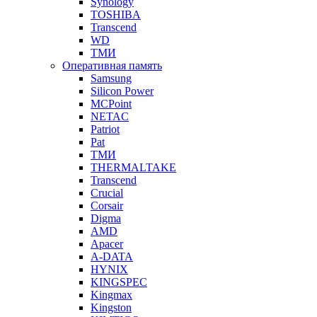
Synology
TOSHIBA
Transcend
WD
ТМИ
Оперативная память
Samsung
Silicon Power
MCPoint
NETAC
Patriot
Pat
ТМИ
THERMALTAKE
Transcend
Crucial
Corsair
Digma
AMD
Apacer
A-DATA
HYNIX
KINGSPEC
Kingmax
Kingston