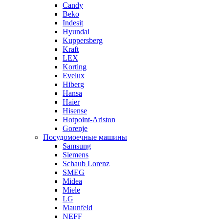
Candy
Beko
Indesit
Hyundai
Kuppersberg
Kraft
LEX
Korting
Evelux
Hiberg
Hansa
Haier
Hisense
Hotpoint-Ariston
Gorenje
Посудомоечные машины
Samsung
Siemens
Schaub Lorenz
SMEG
Midea
Miele
LG
Maunfeld
NEFF