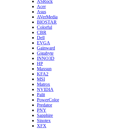
ASRock
Acer
Asus
AVerMedia
BIOSTAR
Colorful
CBR
Dell
EVGA
Gainward
Gigabyte
INNO3D
HP
Maxsun
KFA2
MSI
Matrox
NVIDIA
Palit
PowerColor
Predator
PNY
Sapphire
Sinotex
XFX