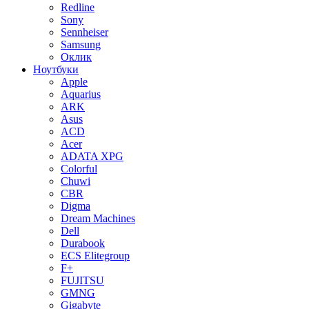
Redline
Sony
Sennheiser
Samsung
Оклик
Ноутбуки
Apple
Aquarius
ARK
Asus
ACD
Acer
ADATA XPG
Colorful
Chuwi
CBR
Digma
Dream Machines
Dell
Durabook
ECS Elitegroup
F+
FUJITSU
GMNG
Gigabyte