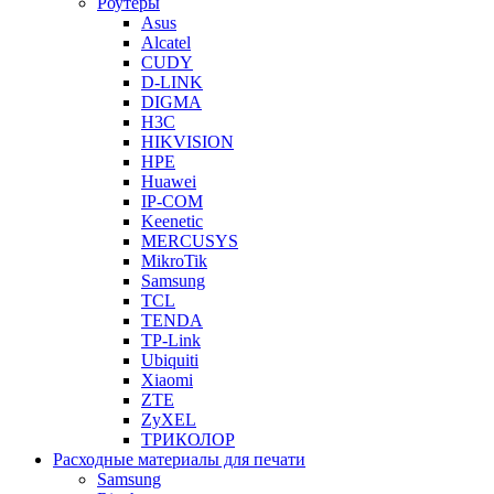
Роутеры
Asus
Alcatel
CUDY
D-LINK
DIGMA
H3C
HIKVISION
HPE
Huawei
IP-COM
Keenetic
MERCUSYS
MikroTik
Samsung
TCL
TENDA
TP-Link
Ubiquiti
Xiaomi
ZTE
ZyXEL
ТРИКОЛОР
Расходные материалы для печати
Samsung