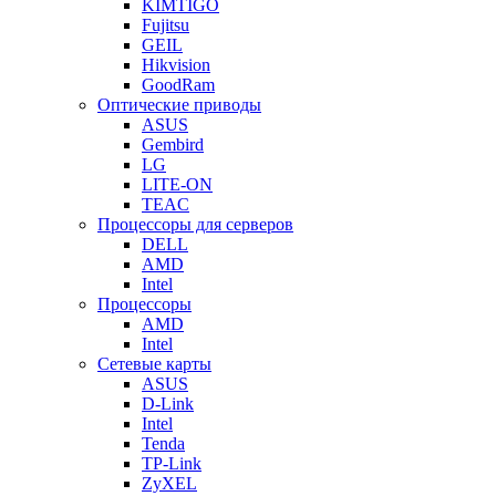
KIMTIGO
Fujitsu
GEIL
Hikvision
GoodRam
Оптические приводы
ASUS
Gembird
LG
LITE-ON
TEAC
Процессоры для серверов
DELL
AMD
Intel
Процессоры
AMD
Intel
Сетевые карты
ASUS
D-Link
Intel
Tenda
TP-Link
ZyXEL