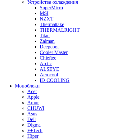
Устройства охлаждения
SuperMicro
MSI
NZXT
Thermaltake
THERMALRIGHT
Titan
Zalman
Deepcool
Cooler Master
Chieftec
Arctic
ALSEYE
Aerocool
ID-COOLING
Моноблоки
Acer
Apple
Amur
CHUWI
Asus
Dell
Digma
F+Tech
Hiper