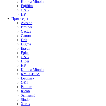
Konica Minolta
Fujifilm
G&G
HP
Принтеры
Avision
Brother
Cactus
Canon
Deli
Digma
Epson
Fplus
G&G
Hiper
HP
Konica Minolta
KYOCERA
Lexmark
OKI
Pantum
Ricoh
Samsung
Sindoh
Xerox