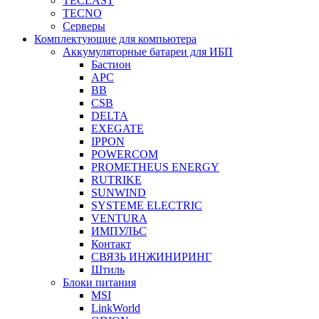
TECLAST
TECNO
Серверы
Комплектующие для компьютера
Аккумуляторные батареи для ИБП
Бастион
APC
BB
CSB
DELTA
EXEGATE
IPPON
POWERCOM
PROMETHEUS ENERGY
RUTRIKE
SUNWIND
SYSTEME ELECTRIC
VENTURA
ИМПУЛЬС
Контакт
СВЯЗЬ ИНЖИНИРИНГ
Штиль
Блоки питания
MSI
LinkWorld