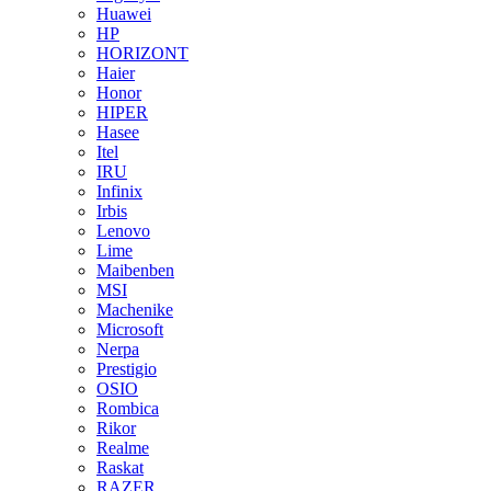
Huawei
HP
HORIZONT
Haier
Honor
HIPER
Hasee
Itel
IRU
Infinix
Irbis
Lenovo
Lime
Maibenben
MSI
Machenike
Microsoft
Nerpa
Prestigio
OSIO
Rombica
Rikor
Realme
Raskat
RAZER