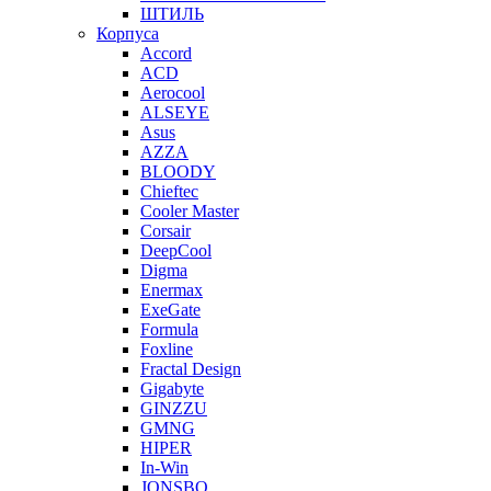
ШТИЛЬ
Корпуса
Accord
ACD
Aerocool
ALSEYE
Asus
AZZA
BLOODY
Chieftec
Cooler Master
Corsair
DeepCool
Digma
Enermax
ExeGate
Formula
Foxline
Fractal Design
Gigabyte
GINZZU
GMNG
HIPER
In-Win
JONSBO