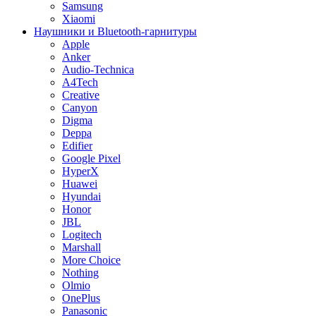
Samsung
Xiaomi
Наушники и Bluetooth-гарнитуры
Apple
Anker
Audio-Technica
A4Tech
Creative
Canyon
Digma
Deppa
Edifier
Google Pixel
HyperX
Huawei
Hyundai
Honor
JBL
Logitech
Marshall
More Choice
Nothing
Olmio
OnePlus
Panasonic