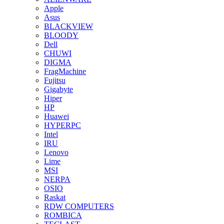
Apple
Asus
BLACKVIEW
BLOODY
Dell
CHUWI
DIGMA
FragMachine
Fujitsu
Gigabyte
Hiper
HP
Huawei
HYPERPC
Intel
IRU
Lenovo
Lime
MSI
NERPA
OSIO
Raskat
RDW COMPUTERS
ROMBICA