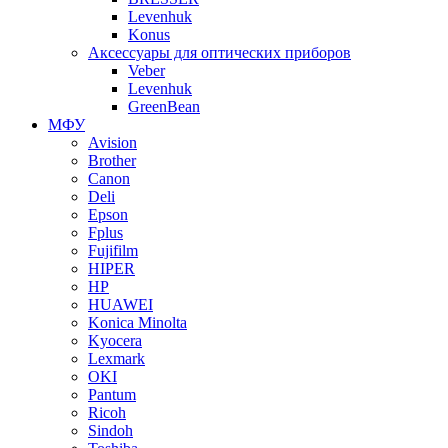
Levenhuk
Konus
Аксессуары для оптических приборов
Veber
Levenhuk
GreenBean
МФУ
Avision
Brother
Canon
Deli
Epson
Fplus
Fujifilm
HIPER
HP
HUAWEI
Konica Minolta
Kyocera
Lexmark
OKI
Pantum
Ricoh
Sindoh