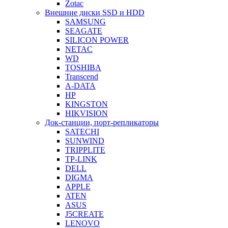
Zotac
Внешние диски SSD и HDD
SAMSUNG
SEAGATE
SILICON POWER
NETAC
WD
TOSHIBA
Transcend
A-DATA
HP
KINGSTON
HIKVISION
Док-станции, порт-репликаторы
SATECHI
SUNWIND
TRIPPLITE
TP-LINK
DELL
DIGMA
APPLE
ATEN
ASUS
J5CREATE
LENOVO