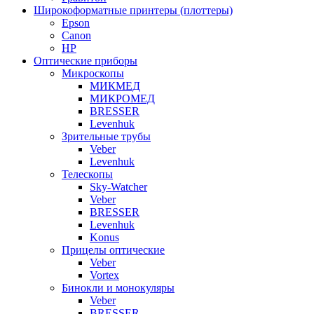
Широкоформатные принтеры (плоттеры)
Epson
Canon
HP
Оптические приборы
Микроскопы
МИКМЕД
МИКРОМЕД
BRESSER
Levenhuk
Зрительные трубы
Veber
Levenhuk
Телескопы
Sky-Watcher
Veber
BRESSER
Levenhuk
Konus
Прицелы оптические
Veber
Vortex
Бинокли и монокуляры
Veber
BRESSER