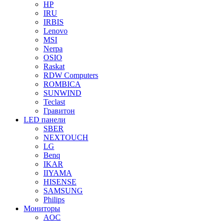
HP
IRU
IRBIS
Lenovo
MSI
Nerpa
OSIO
Raskat
RDW Computers
ROMBICA
SUNWIND
Teclast
Гравитон
LED панели
SBER
NEXTOUCH
LG
Benq
IKAR
IIYAMA
HISENSE
SAMSUNG
Philips
Мониторы
AOC