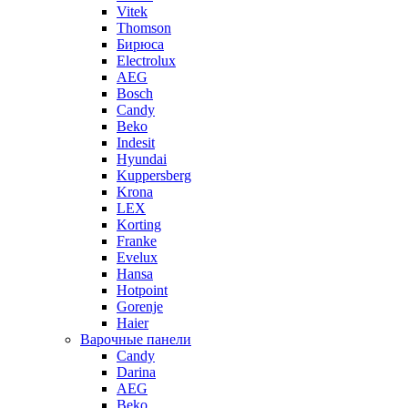
Vitek
Thomson
Бирюса
Electrolux
AEG
Bosch
Candy
Beko
Indesit
Hyundai
Kuppersberg
Krona
LEX
Korting
Franke
Evelux
Hansa
Hotpoint
Gorenje
Haier
Варочные панели
Candy
Darina
AEG
Beko