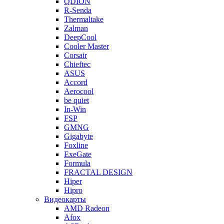
QDION
R-Senda
Thermaltake
Zalman
DeepCool
Cooler Master
Corsair
Chieftec
ASUS
Accord
Aerocool
be quiet
In-Win
FSP
GMNG
Gigabyte
Foxline
ExeGate
Formula
FRACTAL DESIGN
Hiper
Hipro
Видеокарты
AMD Radeon
Afox