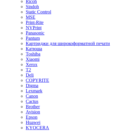
Ricoh
Sindoh
Static Control
MSE
Print-Rite
NVPrint
Panasonic
Pantum
Картриджи для широкоформатной печати
Катюша
Toshiba
Xiaomi
Xerox
T2
Deli
COPYRITE
Digma
Lexmark
Canon
Cactus
Brother
Avision
Epson
Huawei
KYOCERA