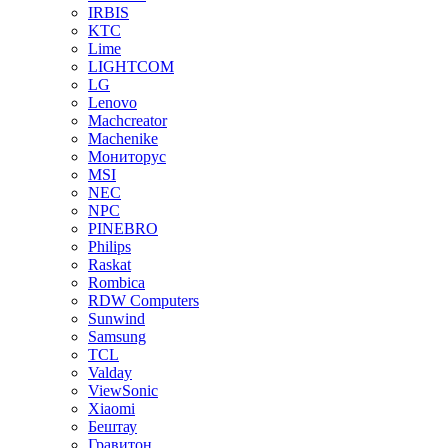
IRBIS
KTC
Lime
LIGHTCOM
LG
Lenovo
Machcreator
Machenike
Мониторус
MSI
NEC
NPC
PINEBRO
Philips
Raskat
Rombica
RDW Computers
Sunwind
Samsung
TCL
Valday
ViewSonic
Xiaomi
Бештау
Гравитон