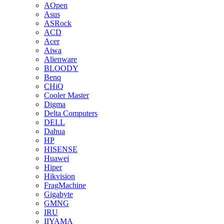
AOpen
Asus
ASRock
ACD
Acer
Aiwa
Alienware
BLOODY
Benq
CHiQ
Cooler Master
Digma
Delta Computers
DELL
Dahua
HP
HISENSE
Huawei
Hiper
Hikvision
FragMachine
Gigabyte
GMNG
IRU
IIYAMA