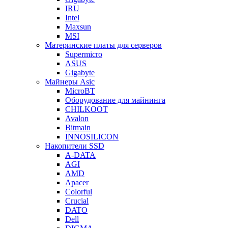
IRU
Intel
Maxsun
MSI
Материнские платы для серверов
Supermicro
ASUS
Gigabyte
Майнеры Asic
MicroBT
Оборудование для майнинга
CHILKOOT
Avalon
Bitmain
INNOSILICON
Накопители SSD
A-DATA
AGI
AMD
Apacer
Colorful
Crucial
DATO
Dell