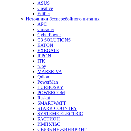
ASUS
Creative
Edifier
Источники бесперебойного питания
APC
Crusader
CyberPower
C3 SOLUTIONS
EATON
EXEGATE
IPPON
ITK
nJoy
MARSRIVA
Qdion
PowerMan
TURBOSKY
POWERCOM
Raskat
SMARTWATT
STARK COUNTRY
SYSTEME ELECTRIC
БАСТИОН
ИМПУЛЬС
СВЯЗЬ ИНЖИНИРИНГ