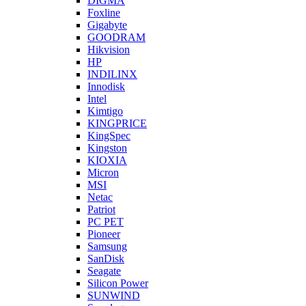
DIGMA
Foxline
Gigabyte
GOODRAM
Hikvision
HP
INDILINX
Innodisk
Intel
Kimtigo
KINGPRICE
KingSpec
Kingston
KIOXIA
Micron
MSI
Netac
Patriot
PC PET
Pioneer
Samsung
SanDisk
Seagate
Silicon Power
SUNWIND