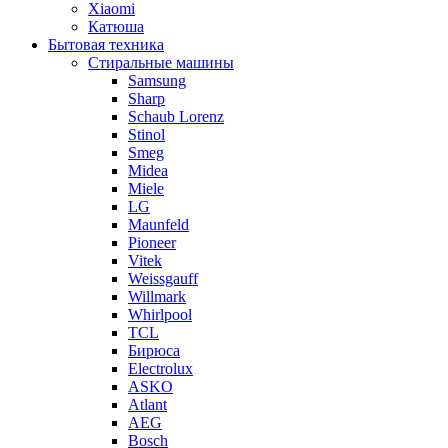
Xiaomi
Катюша
Бытовая техника
Стиральные машины
Samsung
Sharp
Schaub Lorenz
Stinol
Smeg
Midea
Miele
LG
Maunfeld
Pioneer
Vitek
Weissgauff
Willmark
Whirlpool
TCL
Бирюса
Electrolux
ASKO
Atlant
AEG
Bosch