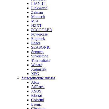
LIAN-LI
Linkworld
Zalman
Montech
MSI
NZXT
PCCOOLER
Powercase
Raijintek
Razer
SEASONIC
Segotep
Silverstone
Thermaltake
Winard
Xigmatek
XPG
Материнские платы
Afox
ASRock
ASUS
Biostar
Colorful
Esonic
Gigabyte