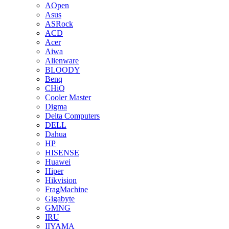
AOpen
Asus
ASRock
ACD
Acer
Aiwa
Alienware
BLOODY
Benq
CHiQ
Cooler Master
Digma
Delta Computers
DELL
Dahua
HP
HISENSE
Huawei
Hiper
Hikvision
FragMachine
Gigabyte
GMNG
IRU
IIYAMA