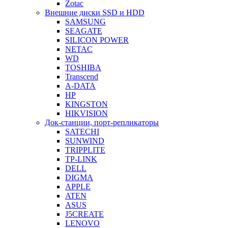
Zotac
Внешние диски SSD и HDD
SAMSUNG
SEAGATE
SILICON POWER
NETAC
WD
TOSHIBA
Transcend
A-DATA
HP
KINGSTON
HIKVISION
Док-станции, порт-репликаторы
SATECHI
SUNWIND
TRIPPLITE
TP-LINK
DELL
DIGMA
APPLE
ATEN
ASUS
J5CREATE
LENOVO