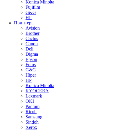
Konica Minolta
Fujifilm
G&G
HP
Принтеры
Avision
Brother
Cactus
Canon
Deli
Digma
Epson
Fplus
G&G
Hiper
HP
Konica Minolta
KYOCERA
Lexmark
OKI
Pantum
Ricoh
Samsung
Sindoh
Xerox