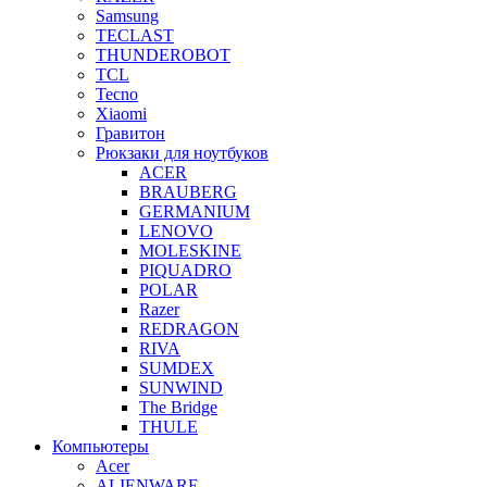
Samsung
TECLAST
THUNDEROBOT
TCL
Tecno
Xiaomi
Гравитон
Рюкзаки для ноутбуков
ACER
BRAUBERG
GERMANIUM
LENOVO
MOLESKINE
PIQUADRO
POLAR
Razer
REDRAGON
RIVA
SUMDEX
SUNWIND
The Bridge
THULE
Компьютеры
Acer
ALIENWARE