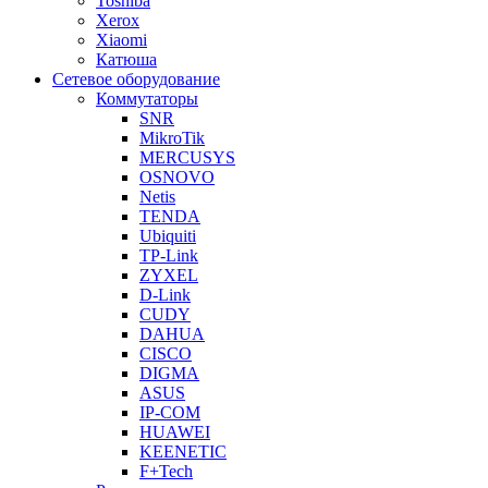
Toshiba
Xerox
Xiaomi
Катюша
Сетевое оборудование
Коммутаторы
SNR
MikroTik
MERCUSYS
OSNOVO
Netis
TENDA
Ubiquiti
TP-Link
ZYXEL
D-Link
CUDY
DAHUA
CISCO
DIGMA
ASUS
IP-COM
HUAWEI
KEENETIC
F+Tech