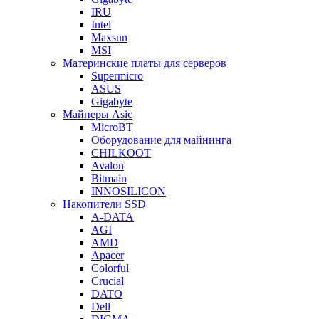
IRU
Intel
Maxsun
MSI
Материнские платы для серверов
Supermicro
ASUS
Gigabyte
Майнеры Asic
MicroBT
Оборудование для майнинга
CHILKOOT
Avalon
Bitmain
INNOSILICON
Накопители SSD
A-DATA
AGI
AMD
Apacer
Colorful
Crucial
DATO
Dell