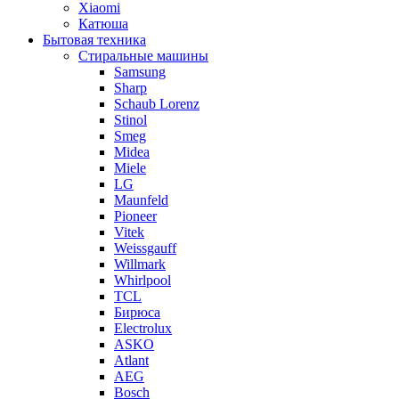
Xiaomi
Катюша
Бытовая техника
Стиральные машины
Samsung
Sharp
Schaub Lorenz
Stinol
Smeg
Midea
Miele
LG
Maunfeld
Pioneer
Vitek
Weissgauff
Willmark
Whirlpool
TCL
Бирюса
Electrolux
ASKO
Atlant
AEG
Bosch