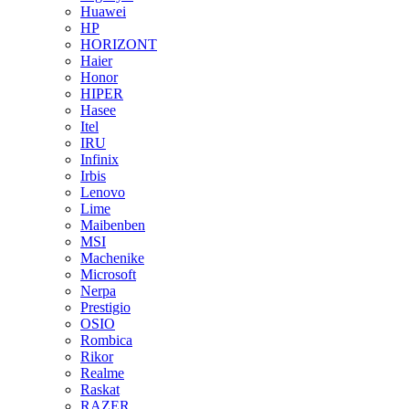
Huawei
HP
HORIZONT
Haier
Honor
HIPER
Hasee
Itel
IRU
Infinix
Irbis
Lenovo
Lime
Maibenben
MSI
Machenike
Microsoft
Nerpa
Prestigio
OSIO
Rombica
Rikor
Realme
Raskat
RAZER