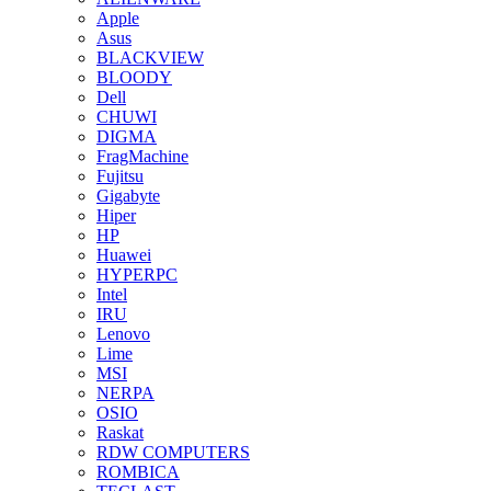
Apple
Asus
BLACKVIEW
BLOODY
Dell
CHUWI
DIGMA
FragMachine
Fujitsu
Gigabyte
Hiper
HP
Huawei
HYPERPC
Intel
IRU
Lenovo
Lime
MSI
NERPA
OSIO
Raskat
RDW COMPUTERS
ROMBICA