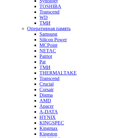
Synology
TOSHIBA
Transcend
WD
ТМИ
Оперативная память
Samsung
Silicon Power
MCPoint
NETAC
Patriot
Pat
ТМИ
THERMALTAKE
Transcend
Crucial
Corsair
Digma
AMD
Apacer
A-DATA
HYNIX
KINGSPEC
Kingmax
Kingston