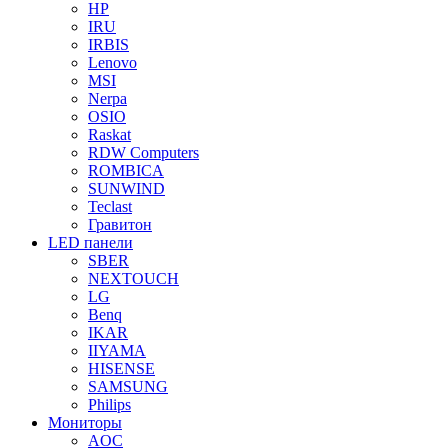
HP
IRU
IRBIS
Lenovo
MSI
Nerpa
OSIO
Raskat
RDW Computers
ROMBICA
SUNWIND
Teclast
Гравитон
LED панели
SBER
NEXTOUCH
LG
Benq
IKAR
IIYAMA
HISENSE
SAMSUNG
Philips
Мониторы
AOC