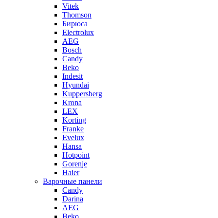
Vitek
Thomson
Бирюса
Electrolux
AEG
Bosch
Candy
Beko
Indesit
Hyundai
Kuppersberg
Krona
LEX
Korting
Franke
Evelux
Hansa
Hotpoint
Gorenje
Haier
Варочные панели
Candy
Darina
AEG
Beko