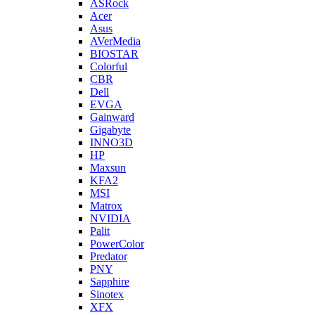
ASRock
Acer
Asus
AVerMedia
BIOSTAR
Colorful
CBR
Dell
EVGA
Gainward
Gigabyte
INNO3D
HP
Maxsun
KFA2
MSI
Matrox
NVIDIA
Palit
PowerColor
Predator
PNY
Sapphire
Sinotex
XFX