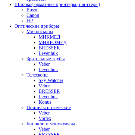
Широкоформатные принтеры (плоттеры)
Epson
Canon
HP
Оптические приборы
Микроскопы
МИКМЕД
МИКРОМЕД
BRESSER
Levenhuk
Зрительные трубы
Veber
Levenhuk
Телескопы
Sky-Watcher
Veber
BRESSER
Levenhuk
Konus
Прицелы оптические
Veber
Vortex
Бинокли и монокуляры
Veber
BRESSER