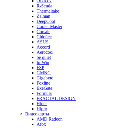
QDION
R-Senda
Thermaltake
Zalman
DeepCool
Cooler Master
Corsair
Chieftec
ASUS
Accord
Aerocool
be quiet
In-Win
FSP
GMNG
Gigabyte
Foxline
ExeGate
Formula
FRACTAL DESIGN
Hiper
Hipro
Видеокарты
AMD Radeon
Afox