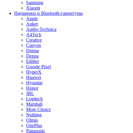
Samsung
Xiaomi
Наушники и Bluetooth-гарнитуры
Apple
Anker
Audio-Technica
A4Tech
Creative
Canyon
Digma
Deppa
Edifier
Google Pixel
HyperX
Huawei
Hyundai
Honor
JBL
Logitech
Marshall
More Choice
Nothing
Olmio
OnePlus
Panasonic