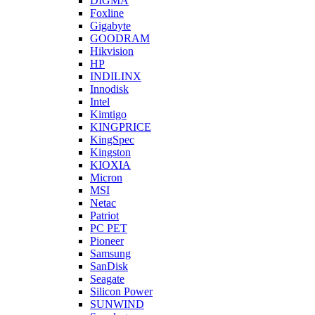
DIGMA
Foxline
Gigabyte
GOODRAM
Hikvision
HP
INDILINX
Innodisk
Intel
Kimtigo
KINGPRICE
KingSpec
Kingston
KIOXIA
Micron
MSI
Netac
Patriot
PC PET
Pioneer
Samsung
SanDisk
Seagate
Silicon Power
SUNWIND