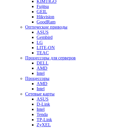
KIMTIGO
Fujitsu
GEIL
Hikvision
GoodRam
Оптические приводы
ASUS
Gembird
LG
LITE-ON
TEAC
Процессоры для серверов
DELL
AMD
Intel
Процессоры
AMD
Intel
Сетевые карты
ASUS
D-Link
Intel
Tenda
TP-Link
ZyXEL