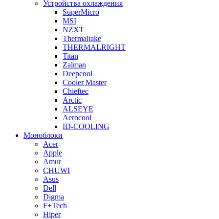
Устройства охлаждения
SuperMicro
MSI
NZXT
Thermaltake
THERMALRIGHT
Titan
Zalman
Deepcool
Cooler Master
Chieftec
Arctic
ALSEYE
Aerocool
ID-COOLING
Моноблоки
Acer
Apple
Amur
CHUWI
Asus
Dell
Digma
F+Tech
Hiper