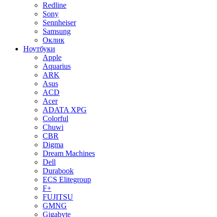
Redline
Sony
Sennheiser
Samsung
Оклик
Ноутбуки
Apple
Aquarius
ARK
Asus
ACD
Acer
ADATA XPG
Colorful
Chuwi
CBR
Digma
Dream Machines
Dell
Durabook
ECS Elitegroup
F+
FUJITSU
GMNG
Gigabyte