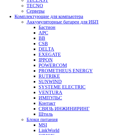
TECLAST
TECNO
Серверы
Комплектующие для компьютера
Аккумуляторные батареи для ИБП
Бастион
APC
BB
CSB
DELTA
EXEGATE
IPPON
POWERCOM
PROMETHEUS ENERGY
RUTRIKE
SUNWIND
SYSTEME ELECTRIC
VENTURA
ИМПУЛЬС
Контакт
СВЯЗЬ ИНЖИНИРИНГ
Штиль
Блоки питания
MSI
LinkWorld