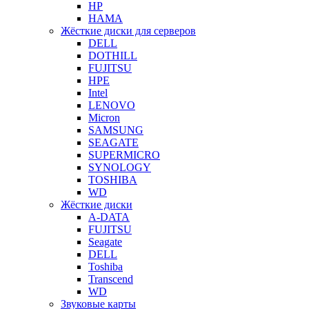
HP
HAMA
Жёсткие диски для серверов
DELL
DOTHILL
FUJITSU
HPE
Intel
LENOVO
Micron
SAMSUNG
SEAGATE
SUPERMICRO
SYNOLOGY
TOSHIBA
WD
Жёсткие диски
A-DATA
FUJITSU
Seagate
DELL
Toshiba
Transcend
WD
Звуковые карты