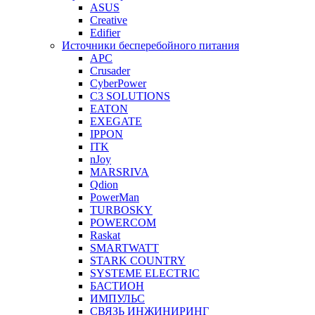
ASUS
Creative
Edifier
Источники бесперебойного питания
APC
Crusader
CyberPower
C3 SOLUTIONS
EATON
EXEGATE
IPPON
ITK
nJoy
MARSRIVA
Qdion
PowerMan
TURBOSKY
POWERCOM
Raskat
SMARTWATT
STARK COUNTRY
SYSTEME ELECTRIC
БАСТИОН
ИМПУЛЬС
СВЯЗЬ ИНЖИНИРИНГ