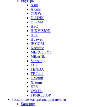
Роутеры
Asus
Alcatel
CUDY
D-LINK
DIGMA
H3C
HIKVISION
HPE
Huawei
IP-COM
Keenetic
MERCUSYS
MikroTik
Samsung
TCL
TENDA
TP-Link
Ubiquiti
Xiaomi
ZTE
ZyXEL
ТРИКОЛОР
Расходные материалы для печати
Samsung