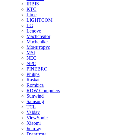
IRBIS
KTC
Lime
LIGHTCOM
LG
Lenovo
Machcreator
Machenike
Мониторус
MSI
NEC
NPC
PINEBRO
Philips
Raskat
Rombica
RDW Computers
Sunwind
Samsung
TCL
Valday
ViewSonic
Xiaomi
Бештау
Гравитон