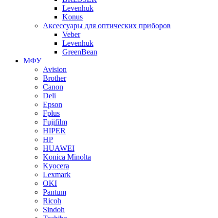
Levenhuk
Konus
Аксессуары для оптических приборов
Veber
Levenhuk
GreenBean
МФУ
Avision
Brother
Canon
Deli
Epson
Fplus
Fujifilm
HIPER
HP
HUAWEI
Konica Minolta
Kyocera
Lexmark
OKI
Pantum
Ricoh
Sindoh