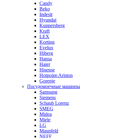
Candy
Beko
Indesit
Hyundai
Kuppersberg
Kraft
LEX
Korting
Evelux
Hiberg
Hansa
Haier
Hisense
Hotpoint-Ariston
Gorenje
Посудомоечные машины
Samsung
Siemens
Schaub Lorenz
SMEG
Midea
Miele
LG
Maunfeld
NEFF