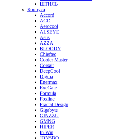
ШТИЛЬ
Корпуса
Accord
ACD
Aerocool
ALSEYE
Asus
AZZA
BLOODY
Chieftec
Cooler Master
Corsair
DeepCool
Digma
Enermax
ExeGate
Formula
Foxline
Fractal Design
Gigabyte
GINZZU
GMNG
HIPER
In-Win
JONSBO