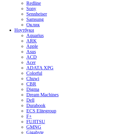
Redline
Sony
Sennheiser
Samsung
Оклик
Ноутбуки
Aquarius
ARK
Apple
Asus
ACD
Acer
ADATA XPG
Colorful
Chuwi
CBR
Digma
Dream Machines
Dell
Durabook
ECS Elitegroup
F+
FUJITSU
GMNG
Gigabyte