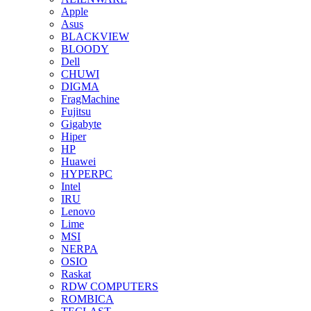
Apple
Asus
BLACKVIEW
BLOODY
Dell
CHUWI
DIGMA
FragMachine
Fujitsu
Gigabyte
Hiper
HP
Huawei
HYPERPC
Intel
IRU
Lenovo
Lime
MSI
NERPA
OSIO
Raskat
RDW COMPUTERS
ROMBICA