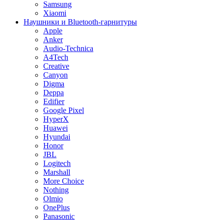
Samsung
Xiaomi
Наушники и Bluetooth-гарнитуры
Apple
Anker
Audio-Technica
A4Tech
Creative
Canyon
Digma
Deppa
Edifier
Google Pixel
HyperX
Huawei
Hyundai
Honor
JBL
Logitech
Marshall
More Choice
Nothing
Olmio
OnePlus
Panasonic