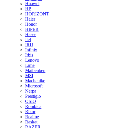
Huawei
HP
HORIZONT
Haier
Honor
HIPER
Hasee
Itel
IRU
Infinix
Irbis
Lenovo
Lime
Maibenben
MSI
Machenike
Microsoft
Nerpa
Prestigio
OSIO
Rombica
Rikor
Realme
Raskat
RAZER