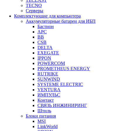
TECLAST
TECNO
Серверы
Комплектующие для компьютера
Аккумуляторные батареи для ИБП
Бастион
APC
BB
CSB
DELTA
EXEGATE
IPPON
POWERCOM
PROMETHEUS ENERGY
RUTRIKE
SUNWIND
SYSTEME ELECTRIC
VENTURA
ИМПУЛЬС
Контакт
СВЯЗЬ ИНЖИНИРИНГ
Штиль
Блоки питания
MSI
LinkWorld