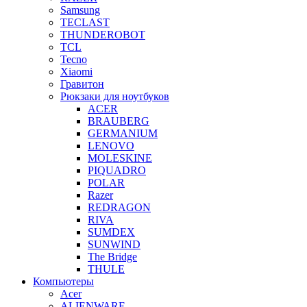
Samsung
TECLAST
THUNDEROBOT
TCL
Tecno
Xiaomi
Гравитон
Рюкзаки для ноутбуков
ACER
BRAUBERG
GERMANIUM
LENOVO
MOLESKINE
PIQUADRO
POLAR
Razer
REDRAGON
RIVA
SUMDEX
SUNWIND
The Bridge
THULE
Компьютеры
Acer
ALIENWARE