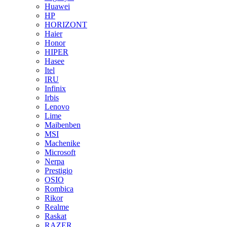
Huawei
HP
HORIZONT
Haier
Honor
HIPER
Hasee
Itel
IRU
Infinix
Irbis
Lenovo
Lime
Maibenben
MSI
Machenike
Microsoft
Nerpa
Prestigio
OSIO
Rombica
Rikor
Realme
Raskat
RAZER