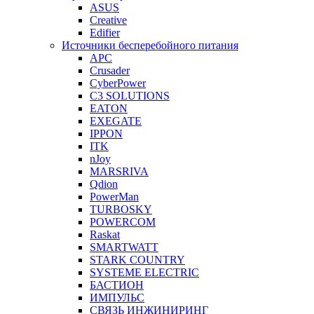
ASUS
Creative
Edifier
Источники бесперебойного питания
APC
Crusader
CyberPower
C3 SOLUTIONS
EATON
EXEGATE
IPPON
ITK
nJoy
MARSRIVA
Qdion
PowerMan
TURBOSKY
POWERCOM
Raskat
SMARTWATT
STARK COUNTRY
SYSTEME ELECTRIC
БАСТИОН
ИМПУЛЬС
СВЯЗЬ ИНЖИНИРИНГ