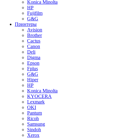
Konica Minolta
HP
Fujifilm
G&G
Принтеры
Avision
Brother
Cactus
Canon
Deli
Digma
Epson
Fplus
G&G
Hiper
HP
Konica Minolta
KYOCERA
Lexmark
OKI
Pantum
Ricoh
Samsung
Sindoh
Xerox