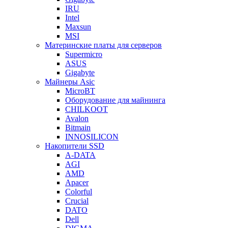
IRU
Intel
Maxsun
MSI
Материнские платы для серверов
Supermicro
ASUS
Gigabyte
Майнеры Asic
MicroBT
Оборудование для майнинга
CHILKOOT
Avalon
Bitmain
INNOSILICON
Накопители SSD
A-DATA
AGI
AMD
Apacer
Colorful
Crucial
DATO
Dell