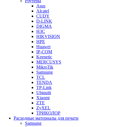
Роутеры
Asus
Alcatel
CUDY
D-LINK
DIGMA
H3C
HIKVISION
HPE
Huawei
IP-COM
Keenetic
MERCUSYS
MikroTik
Samsung
TCL
TENDA
TP-Link
Ubiquiti
Xiaomi
ZTE
ZyXEL
ТРИКОЛОР
Расходные материалы для печати
Samsung