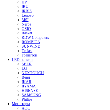
HP
IRU
IRBIS
Lenovo
MSI
Nerpa
OSIO
Raskat
RDW Computers
ROMBICA
SUNWIND
Teclast
Гравитон
LED панели
SBER
LG
NEXTOUCH
Benq
IKAR
IIYAMA
HISENSE
SAMSUNG
Philips
Мониторы
AOC