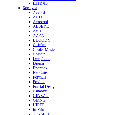
ШТИЛЬ
Корпуса
Accord
ACD
Aerocool
ALSEYE
Asus
AZZA
BLOODY
Chieftec
Cooler Master
Corsair
DeepCool
Digma
Enermax
ExeGate
Formula
Foxline
Fractal Design
Gigabyte
GINZZU
GMNG
HIPER
In-Win
JONSBO