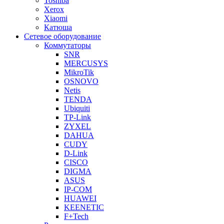
Toshiba
Xerox
Xiaomi
Катюша
Сетевое оборудование
Коммутаторы
SNR
MERCUSYS
MikroTik
OSNOVO
Netis
TENDA
Ubiquiti
TP-Link
ZYXEL
DAHUA
CUDY
D-Link
CISCO
DIGMA
ASUS
IP-COM
HUAWEI
KEENETIC
F+Tech