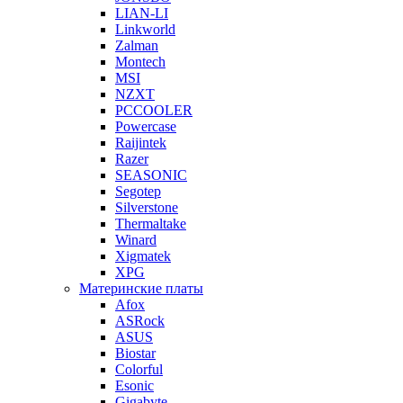
LIAN-LI
Linkworld
Zalman
Montech
MSI
NZXT
PCCOOLER
Powercase
Raijintek
Razer
SEASONIC
Segotep
Silverstone
Thermaltake
Winard
Xigmatek
XPG
Материнские платы
Afox
ASRock
ASUS
Biostar
Colorful
Esonic
Gigabyte