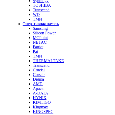
Synology
TOSHIBA
Transcend
WD
ТМИ
Оперативная память
Samsung
Silicon Power
MCPoint
NETAC
Patriot
Pat
ТМИ
THERMALTAKE
Transcend
Crucial
Corsair
Digma
AMD
Apacer
A-DATA
HYNIX
KIMTIGO
Kingmax
KINGSPEC