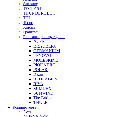
Samsung
TECLAST
THUNDEROBOT
TCL
Tecno
Xiaomi
Гравитон
Рюкзаки для ноутбуков
ACER
BRAUBERG
GERMANIUM
LENOVO
MOLESKINE
PIQUADRO
POLAR
Razer
REDRAGON
RIVA
SUMDEX
SUNWIND
The Bridge
THULE
Компьютеры
Acer
ALIENWARE