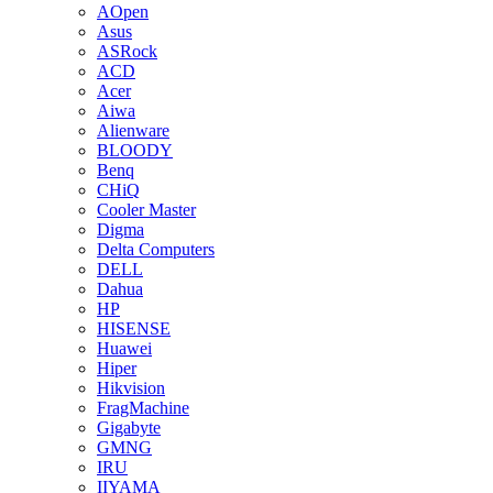
AOpen
Asus
ASRock
ACD
Acer
Aiwa
Alienware
BLOODY
Benq
CHiQ
Cooler Master
Digma
Delta Computers
DELL
Dahua
HP
HISENSE
Huawei
Hiper
Hikvision
FragMachine
Gigabyte
GMNG
IRU
IIYAMA