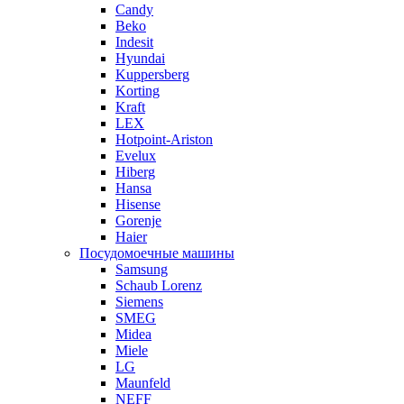
Candy
Beko
Indesit
Hyundai
Kuppersberg
Korting
Kraft
LEX
Hotpoint-Ariston
Evelux
Hiberg
Hansa
Hisense
Gorenje
Haier
Посудомоечные машины
Samsung
Schaub Lorenz
Siemens
SMEG
Midea
Miele
LG
Maunfeld
NEFF