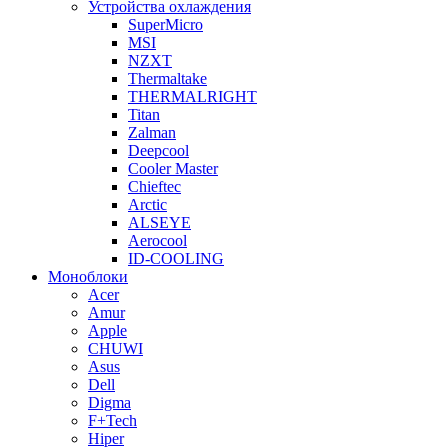
Устройства охлаждения
SuperMicro
MSI
NZXT
Thermaltake
THERMALRIGHT
Titan
Zalman
Deepcool
Cooler Master
Chieftec
Arctic
ALSEYE
Aerocool
ID-COOLING
Моноблоки
Acer
Amur
Apple
CHUWI
Asus
Dell
Digma
F+Tech
Hiper