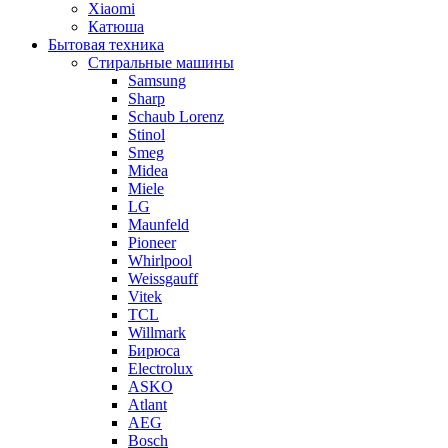
Xiaomi
Катюша
Бытовая техника
Стиральные машины
Samsung
Sharp
Schaub Lorenz
Stinol
Smeg
Midea
Miele
LG
Maunfeld
Pioneer
Whirlpool
Weissgauff
Vitek
TCL
Willmark
Бирюса
Electrolux
ASKO
Atlant
AEG
Bosch