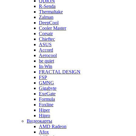
QDION
R-Senda
Thermaltake
Zalman
DeepCool
Cooler Master
Corsair
Chieftec
ASUS
Accord
Aerocool
be quiet
In-Win
FRACTAL DESIGN
FSP
GMNG
Gigabyte
ExeGate
Formula
Foxline
Hiper
Hipro
Видеокарты
AMD Radeon
Afox