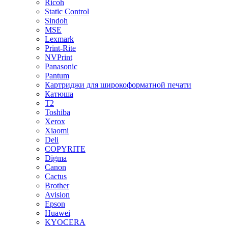
Ricoh
Static Control
Sindoh
MSE
Lexmark
Print-Rite
NVPrint
Panasonic
Pantum
Картриджи для широкоформатной печати
Катюша
T2
Toshiba
Xerox
Xiaomi
Deli
COPYRITE
Digma
Canon
Cactus
Brother
Avision
Epson
Huawei
KYOCERA