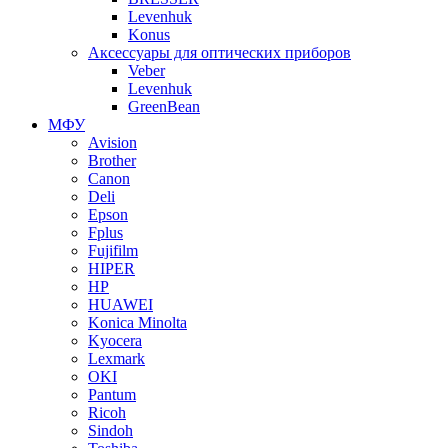
Levenhuk
Konus
Аксессуары для оптических приборов
Veber
Levenhuk
GreenBean
МФУ
Avision
Brother
Canon
Deli
Epson
Fplus
Fujifilm
HIPER
HP
HUAWEI
Konica Minolta
Kyocera
Lexmark
OKI
Pantum
Ricoh
Sindoh