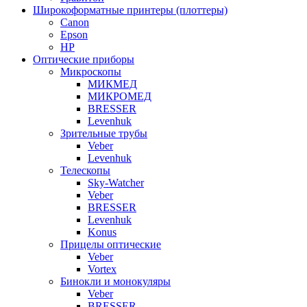
Широкоформатные принтеры (плоттеры)
Canon
Epson
HP
Оптические приборы
Микроскопы
МИКМЕД
МИКРОМЕД
BRESSER
Levenhuk
Зрительные трубы
Veber
Levenhuk
Телескопы
Sky-Watcher
Veber
BRESSER
Levenhuk
Konus
Прицелы оптические
Veber
Vortex
Бинокли и монокуляры
Veber
BRESSER