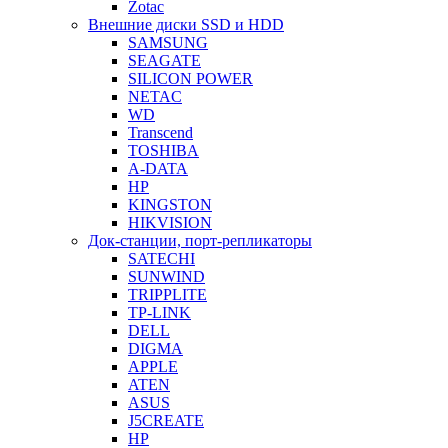
Zotac
Внешние диски SSD и HDD
SAMSUNG
SEAGATE
SILICON POWER
NETAC
WD
Transcend
TOSHIBA
A-DATA
HP
KINGSTON
HIKVISION
Док-станции, порт-репликаторы
SATECHI
SUNWIND
TRIPPLITE
TP-LINK
DELL
DIGMA
APPLE
ATEN
ASUS
J5CREATE
HP