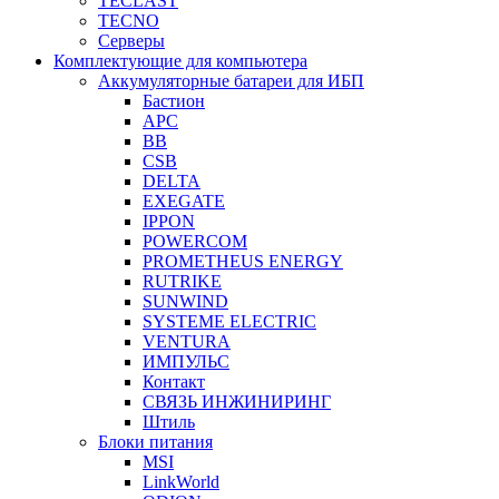
TECLAST
TECNO
Серверы
Комплектующие для компьютера
Аккумуляторные батареи для ИБП
Бастион
APC
BB
CSB
DELTA
EXEGATE
IPPON
POWERCOM
PROMETHEUS ENERGY
RUTRIKE
SUNWIND
SYSTEME ELECTRIC
VENTURA
ИМПУЛЬС
Контакт
СВЯЗЬ ИНЖИНИРИНГ
Штиль
Блоки питания
MSI
LinkWorld