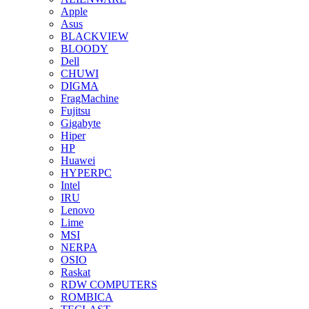
Apple
Asus
BLACKVIEW
BLOODY
Dell
CHUWI
DIGMA
FragMachine
Fujitsu
Gigabyte
Hiper
HP
Huawei
HYPERPC
Intel
IRU
Lenovo
Lime
MSI
NERPA
OSIO
Raskat
RDW COMPUTERS
ROMBICA