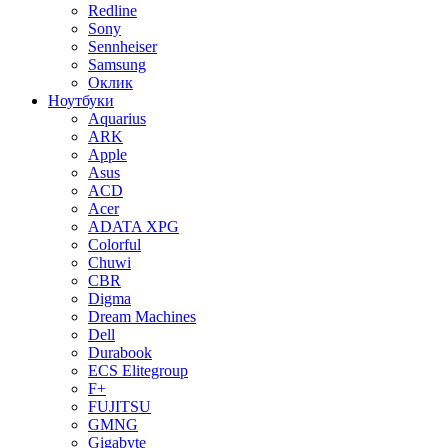
Redline
Sony
Sennheiser
Samsung
Оклик
Ноутбуки
Aquarius
ARK
Apple
Asus
ACD
Acer
ADATA XPG
Colorful
Chuwi
CBR
Digma
Dream Machines
Dell
Durabook
ECS Elitegroup
F+
FUJITSU
GMNG
Gigabyte