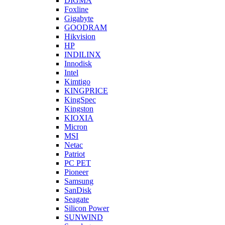
DIGMA
Foxline
Gigabyte
GOODRAM
Hikvision
HP
INDILINX
Innodisk
Intel
Kimtigo
KINGPRICE
KingSpec
Kingston
KIOXIA
Micron
MSI
Netac
Patriot
PC PET
Pioneer
Samsung
SanDisk
Seagate
Silicon Power
SUNWIND