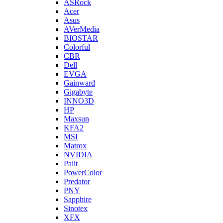
ASRock
Acer
Asus
AVerMedia
BIOSTAR
Colorful
CBR
Dell
EVGA
Gainward
Gigabyte
INNO3D
HP
Maxsun
KFA2
MSI
Matrox
NVIDIA
Palit
PowerColor
Predator
PNY
Sapphire
Sinotex
XFX