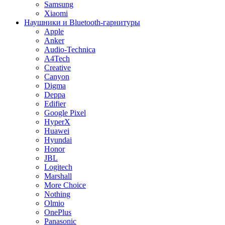
Samsung
Xiaomi
Наушники и Bluetooth-гарнитуры
Apple
Anker
Audio-Technica
A4Tech
Creative
Canyon
Digma
Deppa
Edifier
Google Pixel
HyperX
Huawei
Hyundai
Honor
JBL
Logitech
Marshall
More Choice
Nothing
Olmio
OnePlus
Panasonic