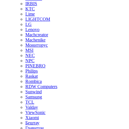
IRBIS
KTC
Lime
LIGHTCOM
LG
Lenovo
Machcreator
Machenike
Мониторус
MSI
NEC
NPC
PINEBRO
Philips
Raskat
Rombica
RDW Computers
Sunwind
Samsung
TCL
Valday
ViewSonic
Xiaomi
Бештау
Гравитон