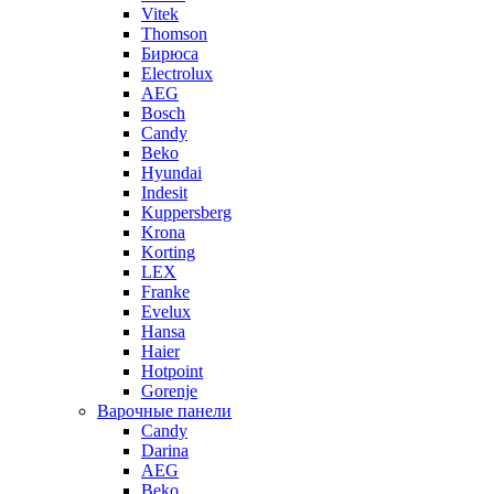
Vitek
Thomson
Бирюса
Electrolux
AEG
Bosch
Candy
Beko
Hyundai
Indesit
Kuppersberg
Krona
Korting
LEX
Franke
Evelux
Hansa
Haier
Hotpoint
Gorenje
Варочные панели
Candy
Darina
AEG
Beko