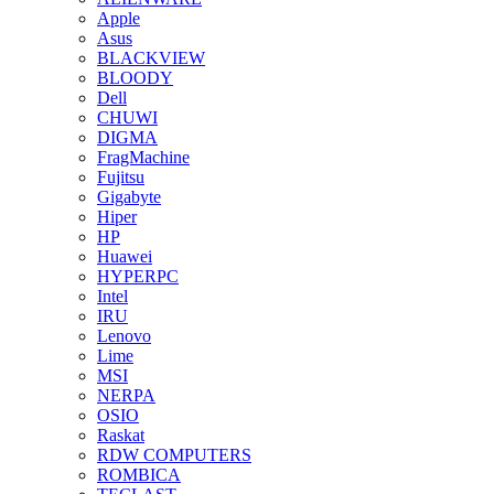
Apple
Asus
BLACKVIEW
BLOODY
Dell
CHUWI
DIGMA
FragMachine
Fujitsu
Gigabyte
Hiper
HP
Huawei
HYPERPC
Intel
IRU
Lenovo
Lime
MSI
NERPA
OSIO
Raskat
RDW COMPUTERS
ROMBICA