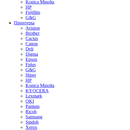
Konica Minolta
HP
Fujifilm
G&G
Принтеры
Avision
Brother
Cactus
Canon
Deli
Digma
Epson
Fplus
G&G
Hiper
HP
Konica Minolta
KYOCERA
Lexmark
OKI
Pantum
Ricoh
Samsung
Sindoh
Xerox