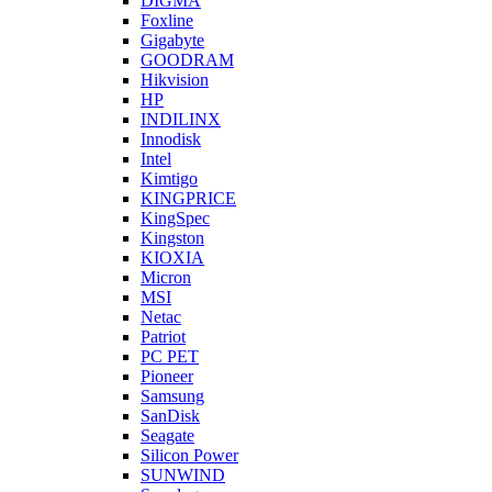
DIGMA
Foxline
Gigabyte
GOODRAM
Hikvision
HP
INDILINX
Innodisk
Intel
Kimtigo
KINGPRICE
KingSpec
Kingston
KIOXIA
Micron
MSI
Netac
Patriot
PC PET
Pioneer
Samsung
SanDisk
Seagate
Silicon Power
SUNWIND