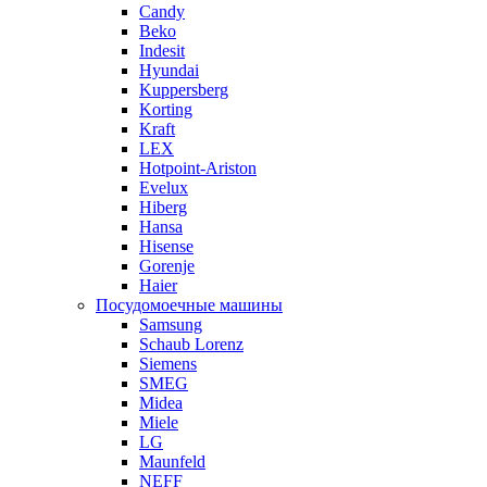
Candy
Beko
Indesit
Hyundai
Kuppersberg
Korting
Kraft
LEX
Hotpoint-Ariston
Evelux
Hiberg
Hansa
Hisense
Gorenje
Haier
Посудомоечные машины
Samsung
Schaub Lorenz
Siemens
SMEG
Midea
Miele
LG
Maunfeld
NEFF