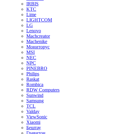
IRBIS
KTC
Lime
LIGHTCOM
LG
Lenovo
Machcreator
Machenike
Мониторус
MSI
NEC
NPC
PINEBRO
Philips
Raskat
Rombica
RDW Computers
Sunwind
Samsung
TCL
Valday
ViewSonic
Xiaomi
Бештау
Гравитон