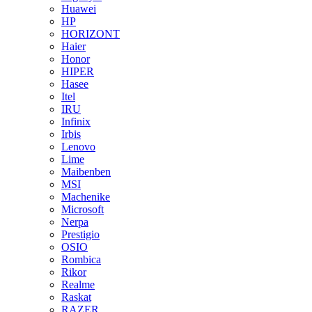
Huawei
HP
HORIZONT
Haier
Honor
HIPER
Hasee
Itel
IRU
Infinix
Irbis
Lenovo
Lime
Maibenben
MSI
Machenike
Microsoft
Nerpa
Prestigio
OSIO
Rombica
Rikor
Realme
Raskat
RAZER