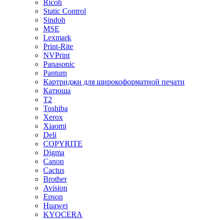
Ricoh
Static Control
Sindoh
MSE
Lexmark
Print-Rite
NVPrint
Panasonic
Pantum
Картриджи для широкоформатной печати
Катюша
T2
Toshiba
Xerox
Xiaomi
Deli
COPYRITE
Digma
Canon
Cactus
Brother
Avision
Epson
Huawei
KYOCERA