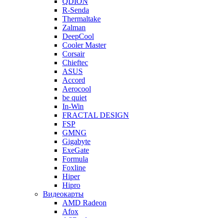
QDION
R-Senda
Thermaltake
Zalman
DeepCool
Cooler Master
Corsair
Chieftec
ASUS
Accord
Aerocool
be quiet
In-Win
FRACTAL DESIGN
FSP
GMNG
Gigabyte
ExeGate
Formula
Foxline
Hiper
Hipro
Видеокарты
AMD Radeon
Afox