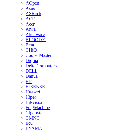
AOpen
Asus
ASRock
ACD
Acer
Aiwa
Alienware
BLOODY
Benq
CHiQ
Cooler Master
Digma
Delta Computers
DELL
Dahua
HP
HISENSE
Huawei
Hiper
Hikvision
FragMachine
Gigabyte
GMNG
IRU
IIYAMA