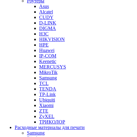
Роутеры
Asus
Alcatel
CUDY
D-LINK
DIGMA
H3C
HIKVISION
HPE
Huawei
IP-COM
Keenetic
MERCUSYS
MikroTik
Samsung
TCL
TENDA
TP-Link
Ubiquiti
Xiaomi
ZTE
ZyXEL
ТРИКОЛОР
Расходные материалы для печати
Samsung