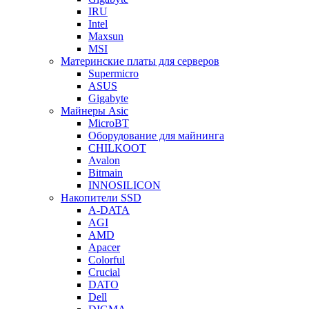
IRU
Intel
Maxsun
MSI
Материнские платы для серверов
Supermicro
ASUS
Gigabyte
Майнеры Asic
MicroBT
Оборудование для майнинга
CHILKOOT
Avalon
Bitmain
INNOSILICON
Накопители SSD
A-DATA
AGI
AMD
Apacer
Colorful
Crucial
DATO
Dell