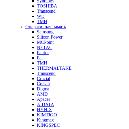
Synology
TOSHIBA
Transcend
WD
ТМИ
Оперативная память
Samsung
Silicon Power
MCPoint
NETAC
Patriot
Pat
ТМИ
THERMALTAKE
Transcend
Crucial
Corsair
Digma
AMD
Apacer
A-DATA
HYNIX
KIMTIGO
Kingmax
KINGSPEC