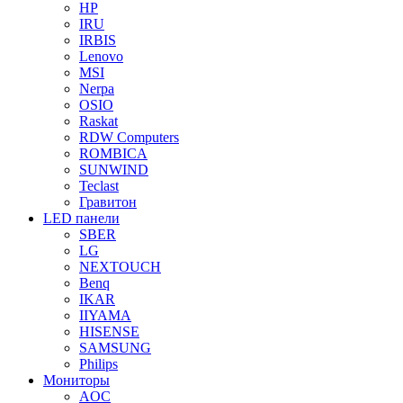
HP
IRU
IRBIS
Lenovo
MSI
Nerpa
OSIO
Raskat
RDW Computers
ROMBICA
SUNWIND
Teclast
Гравитон
LED панели
SBER
LG
NEXTOUCH
Benq
IKAR
IIYAMA
HISENSE
SAMSUNG
Philips
Мониторы
AOC