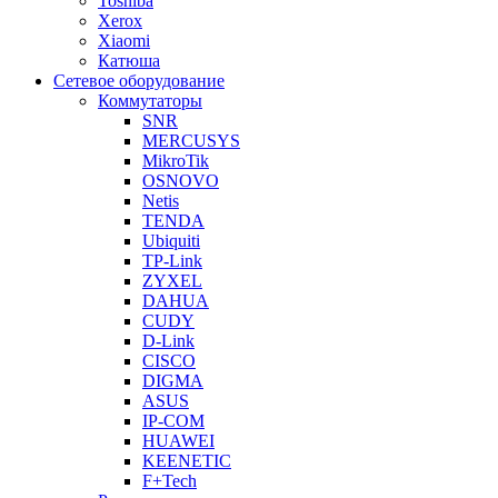
Toshiba
Xerox
Xiaomi
Катюша
Сетевое оборудование
Коммутаторы
SNR
MERCUSYS
MikroTik
OSNOVO
Netis
TENDA
Ubiquiti
TP-Link
ZYXEL
DAHUA
CUDY
D-Link
CISCO
DIGMA
ASUS
IP-COM
HUAWEI
KEENETIC
F+Tech