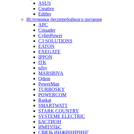
ASUS
Creative
Edifier
Источники бесперебойного питания
APC
Crusader
CyberPower
C3 SOLUTIONS
EATON
EXEGATE
IPPON
ITK
nJoy
MARSRIVA
Qdion
PowerMan
TURBOSKY
POWERCOM
Raskat
SMARTWATT
STARK COUNTRY
SYSTEME ELECTRIC
БАСТИОН
ИМПУЛЬС
СВЯЗЬ ИНЖИНИРИНГ