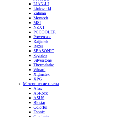
LIAN-LI
Linkworld
Zalman
Montech
MSI
NZXT
PCCOOLER
Powercase
Raijintek
Razer
SEASONIC
Segotep
Silverstone
Thermaltake
Winard
Xigmatek
XPG
Материнские платы
Afox
ASRock
ASUS
Biostar
Colorful
Esonic
Gigabyte