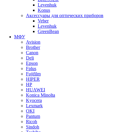
Levenhuk
Konus
Аксессуары для оптических приборов
Veber
Levenhuk
GreenBean
МФУ
Avision
Brother
Canon
Deli
Epson
Fplus
Fujifilm
HIPER
HP
HUAWEI
Konica Minolta
Kyocera
Lexmark
OKI
Pantum
Ricoh
Sindoh