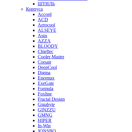
ШТИЛЬ
Корпуса
Accord
ACD
Aerocool
ALSEYE
Asus
AZZA
BLOODY
Chieftec
Cooler Master
Corsair
DeepCool
Digma
Enermax
ExeGate
Formula
Foxline
Fractal Design
Gigabyte
GINZZU
GMNG
HIPER
In-Win
JONSBO