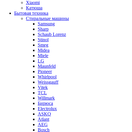
Xiaomi
Катюша
Бытовая техника
Стиральные машины
Samsung
Sharp
Schaub Lorenz
Stinol
Smeg
Midea
Miele
LG
Maunfeld
Pioneer
Whirlpool
Weissgauff
Vitek
TCL
Willmark
Бирюса
Electrolux
ASKO
Atlant
AEG
Bosch