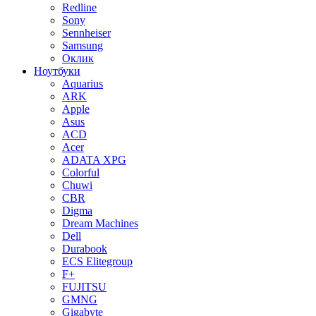
Redline
Sony
Sennheiser
Samsung
Оклик
Ноутбуки
Aquarius
ARK
Apple
Asus
ACD
Acer
ADATA XPG
Colorful
Chuwi
CBR
Digma
Dream Machines
Dell
Durabook
ECS Elitegroup
F+
FUJITSU
GMNG
Gigabyte