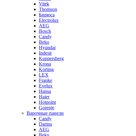
Vitek
Thomson
Бирюса
Electrolux
AEG
Bosch
Candy
Beko
Hyundai
Indesit
Kuppersberg
Krona
Korting
LEX
Franke
Evelux
Hansa
Haier
Hotpoint
Gorenje
Варочные панели
Candy
Darina
AEG
Beko