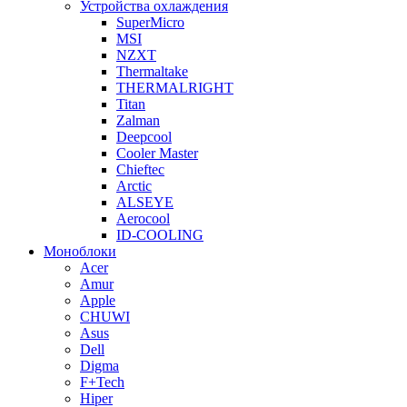
Устройства охлаждения
SuperMicro
MSI
NZXT
Thermaltake
THERMALRIGHT
Titan
Zalman
Deepcool
Cooler Master
Chieftec
Arctic
ALSEYE
Aerocool
ID-COOLING
Моноблоки
Acer
Amur
Apple
CHUWI
Asus
Dell
Digma
F+Tech
Hiper