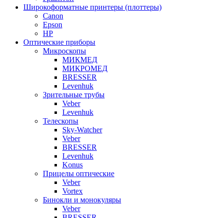
Широкоформатные принтеры (плоттеры)
Canon
Epson
HP
Оптические приборы
Микроскопы
МИКМЕД
МИКРОМЕД
BRESSER
Levenhuk
Зрительные трубы
Veber
Levenhuk
Телескопы
Sky-Watcher
Veber
BRESSER
Levenhuk
Konus
Прицелы оптические
Veber
Vortex
Бинокли и монокуляры
Veber
BRESSER