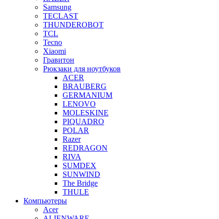
Samsung
TECLAST
THUNDEROBOT
TCL
Tecno
Xiaomi
Гравитон
Рюкзаки для ноутбуков
ACER
BRAUBERG
GERMANIUM
LENOVO
MOLESKINE
PIQUADRO
POLAR
Razer
REDRAGON
RIVA
SUMDEX
SUNWIND
The Bridge
THULE
Компьютеры
Acer
ALIENWARE