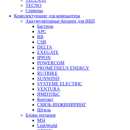
TECLAST
TECNO
Серверы
Комплектующие для компьютера
Аккумуляторные батареи для ИБП
Бастион
APC
BB
CSB
DELTA
EXEGATE
IPPON
POWERCOM
PROMETHEUS ENERGY
RUTRIKE
SUNWIND
SYSTEME ELECTRIC
VENTURA
ИМПУЛЬС
Контакт
СВЯЗЬ ИНЖИНИРИНГ
Штиль
Блоки питания
MSI
LinkWorld