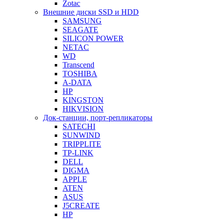
Zotac
Внешние диски SSD и HDD
SAMSUNG
SEAGATE
SILICON POWER
NETAC
WD
Transcend
TOSHIBA
A-DATA
HP
KINGSTON
HIKVISION
Док-станции, порт-репликаторы
SATECHI
SUNWIND
TRIPPLITE
TP-LINK
DELL
DIGMA
APPLE
ATEN
ASUS
J5CREATE
HP