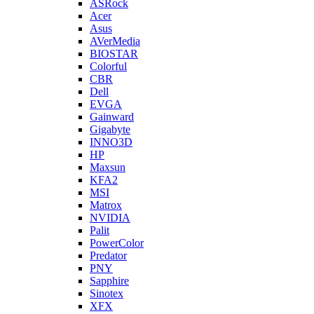
ASRock
Acer
Asus
AVerMedia
BIOSTAR
Colorful
CBR
Dell
EVGA
Gainward
Gigabyte
INNO3D
HP
Maxsun
KFA2
MSI
Matrox
NVIDIA
Palit
PowerColor
Predator
PNY
Sapphire
Sinotex
XFX