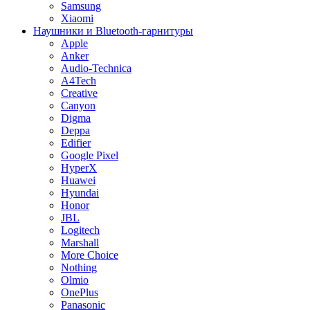
Samsung
Xiaomi
Наушники и Bluetooth-гарнитуры
Apple
Anker
Audio-Technica
A4Tech
Creative
Canyon
Digma
Deppa
Edifier
Google Pixel
HyperX
Huawei
Hyundai
Honor
JBL
Logitech
Marshall
More Choice
Nothing
Olmio
OnePlus
Panasonic