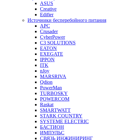
ASUS
Creative
Edifier
Источники бесперебойного питания
APC
Crusader
CyberPower
C3 SOLUTIONS
EATON
EXEGATE
IPPON
ITK
nJoy
MARSRIVA
Qdion
PowerMan
TURBOSKY
POWERCOM
Raskat
SMARTWATT
STARK COUNTRY
SYSTEME ELECTRIC
БАСТИОН
ИМПУЛЬС
СВЯЗЬ ИНЖИНИРИНГ