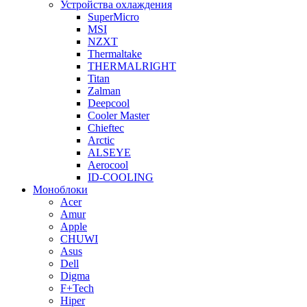
Устройства охлаждения
SuperMicro
MSI
NZXT
Thermaltake
THERMALRIGHT
Titan
Zalman
Deepcool
Cooler Master
Chieftec
Arctic
ALSEYE
Aerocool
ID-COOLING
Моноблоки
Acer
Amur
Apple
CHUWI
Asus
Dell
Digma
F+Tech
Hiper