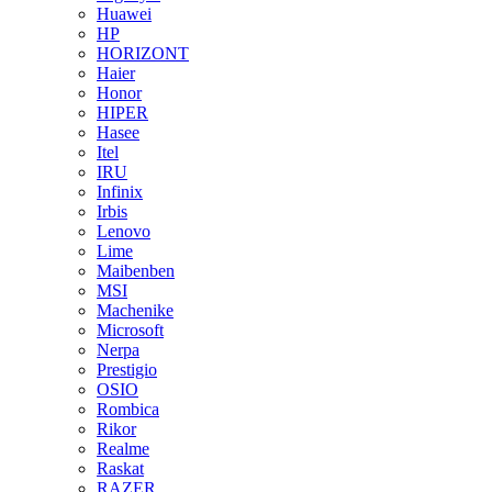
Huawei
HP
HORIZONT
Haier
Honor
HIPER
Hasee
Itel
IRU
Infinix
Irbis
Lenovo
Lime
Maibenben
MSI
Machenike
Microsoft
Nerpa
Prestigio
OSIO
Rombica
Rikor
Realme
Raskat
RAZER