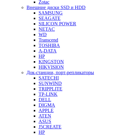
Zotac
Внешние диски SSD и HDD
SAMSUNG
SEAGATE
SILICON POWER
NETAC
WD
Transcend
TOSHIBA
A-DATA
HP
KINGSTON
HIKVISION
Док-станции, порт-репликаторы
SATECHI
SUNWIND
TRIPPLITE
TP-LINK
DELL
DIGMA
APPLE
ATEN
ASUS
J5CREATE
HP