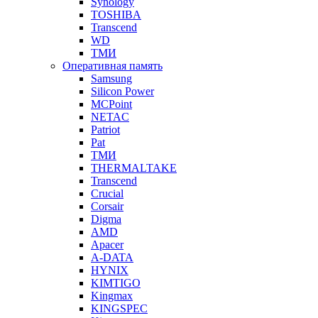
Synology
TOSHIBA
Transcend
WD
ТМИ
Оперативная память
Samsung
Silicon Power
MCPoint
NETAC
Patriot
Pat
ТМИ
THERMALTAKE
Transcend
Crucial
Corsair
Digma
AMD
Apacer
A-DATA
HYNIX
KIMTIGO
Kingmax
KINGSPEC