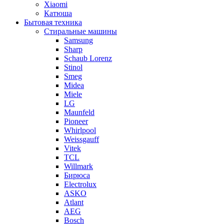
Xiaomi
Катюша
Бытовая техника
Стиральные машины
Samsung
Sharp
Schaub Lorenz
Stinol
Smeg
Midea
Miele
LG
Maunfeld
Pioneer
Whirlpool
Weissgauff
Vitek
TCL
Willmark
Бирюса
Electrolux
ASKO
Atlant
AEG
Bosch