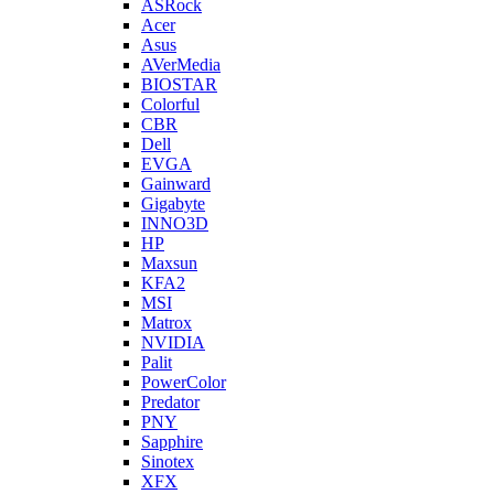
ASRock
Acer
Asus
AVerMedia
BIOSTAR
Colorful
CBR
Dell
EVGA
Gainward
Gigabyte
INNO3D
HP
Maxsun
KFA2
MSI
Matrox
NVIDIA
Palit
PowerColor
Predator
PNY
Sapphire
Sinotex
XFX