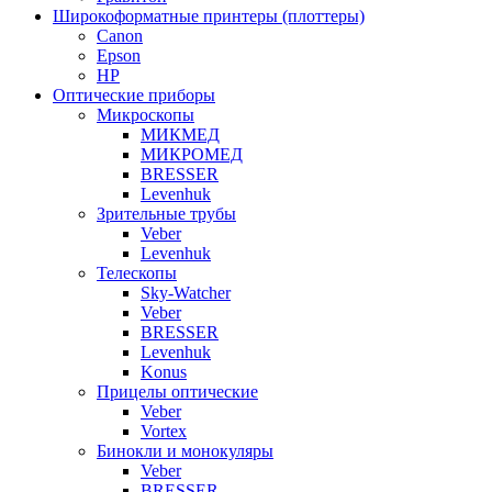
Широкоформатные принтеры (плоттеры)
Canon
Epson
HP
Оптические приборы
Микроскопы
МИКМЕД
МИКРОМЕД
BRESSER
Levenhuk
Зрительные трубы
Veber
Levenhuk
Телескопы
Sky-Watcher
Veber
BRESSER
Levenhuk
Konus
Прицелы оптические
Veber
Vortex
Бинокли и монокуляры
Veber
BRESSER