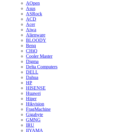
AOpen
Asus
ASRock
ACD
Acer
Aiwa
Alienware
BLOODY
Benq
CHiQ
Cooler Master
Digma
Delta Computers
DELL
Dahua
HP
HISENSE
Huawei
Hiper
Hikvision
FragMachine
Gigabyte
GMNG
IRU
IIYAMA