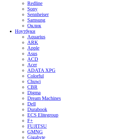
Redline
Sony
Sennheiser
Samsung
Оклик
Ноутбуки
Aquarius
ARK
Apple
Asus
ACD
Acer
ADATA XPG
Colorful
Chuwi
CBR
Digma
Dream Machines
Dell
Durabook
ECS Elitegroup
F+
FUJITSU
GMNG
Gigabyte