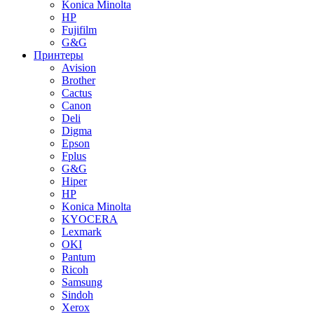
Konica Minolta
HP
Fujifilm
G&G
Принтеры
Avision
Brother
Cactus
Canon
Deli
Digma
Epson
Fplus
G&G
Hiper
HP
Konica Minolta
KYOCERA
Lexmark
OKI
Pantum
Ricoh
Samsung
Sindoh
Xerox