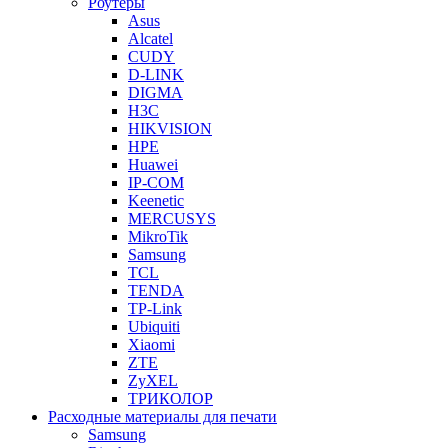
Роутеры
Asus
Alcatel
CUDY
D-LINK
DIGMA
H3C
HIKVISION
HPE
Huawei
IP-COM
Keenetic
MERCUSYS
MikroTik
Samsung
TCL
TENDA
TP-Link
Ubiquiti
Xiaomi
ZTE
ZyXEL
ТРИКОЛОР
Расходные материалы для печати
Samsung