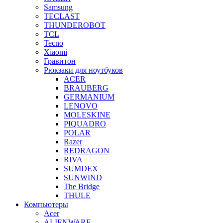
Samsung
TECLAST
THUNDEROBOT
TCL
Tecno
Xiaomi
Гравитон
Рюкзаки для ноутбуков
ACER
BRAUBERG
GERMANIUM
LENOVO
MOLESKINE
PIQUADRO
POLAR
Razer
REDRAGON
RIVA
SUMDEX
SUNWIND
The Bridge
THULE
Компьютеры
Acer
ALIENWARE