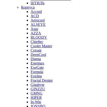
ШТИЛЬ
Корпуса
Accord
ACD
Aerocool
ALSEYE
Asus
AZZA
BLOODY
Chieftec
Cooler Master
Corsair
DeepCool
Digma
Enermax
ExeGate
Formula
Foxline
Fractal Design
Gigabyte
GINZZU
GMNG
HIPER
In-Win
JONSBO