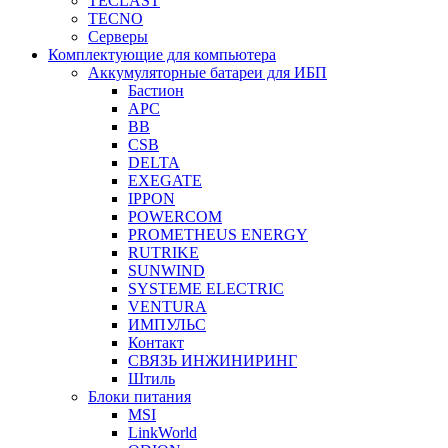
TECLAST
TECNO
Серверы
Комплектующие для компьютера
Аккумуляторные батареи для ИБП
Бастион
APC
BB
CSB
DELTA
EXEGATE
IPPON
POWERCOM
PROMETHEUS ENERGY
RUTRIKE
SUNWIND
SYSTEME ELECTRIC
VENTURA
ИМПУЛЬС
Контакт
СВЯЗЬ ИНЖИНИРИНГ
Штиль
Блоки питания
MSI
LinkWorld