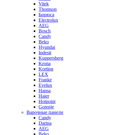
Vitek
Thomson
Бирюса
Electrolux
AEG
Bosch
Candy
Beko
Hyundai
Indesit
Kuppersberg
Krona
Korting
LEX
Franke
Evelux
Hansa
Haier
Hotpoint
Gorenje
Варочные панели
Candy
Darina
AEG
Beko