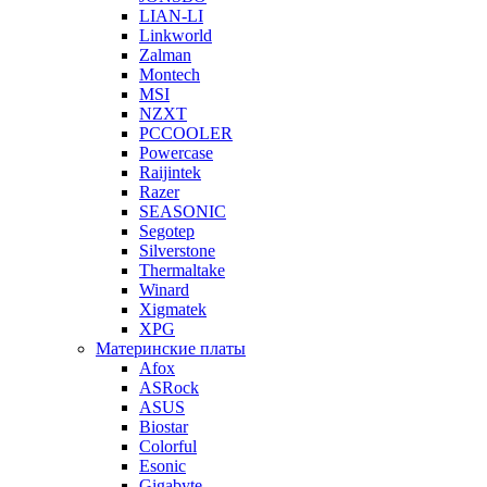
LIAN-LI
Linkworld
Zalman
Montech
MSI
NZXT
PCCOOLER
Powercase
Raijintek
Razer
SEASONIC
Segotep
Silverstone
Thermaltake
Winard
Xigmatek
XPG
Материнские платы
Afox
ASRock
ASUS
Biostar
Colorful
Esonic
Gigabyte