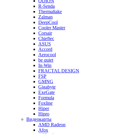
QDION
R-Senda
Thermaltake
Zalman
DeepCool
Cooler Master
Corsair
Chieftec
ASUS
Accord
Aerocool
be quiet
In-Win
FRACTAL DESIGN
FSP
GMNG
Gigabyte
ExeGate
Formula
Foxline
Hiper
Hipro
Видеокарты
AMD Radeon
Afox