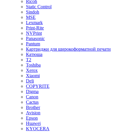
Ricoh
Static Control
Sindoh
MSE
Lexmark
Print-Rite
NVPrint
Panasonic
Pantum
Картриджи для широкоформатной печати
Катюша
T2
Toshiba
Xerox
Xiaomi
Deli
COPYRITE
Digma
Canon
Cactus
Brother
Avision
Epson
Huawei
KYOCERA