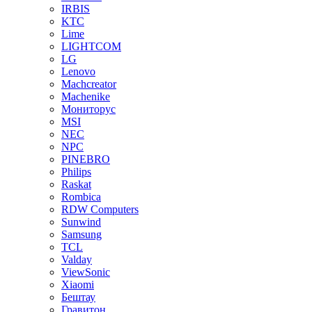
IRBIS
KTC
Lime
LIGHTCOM
LG
Lenovo
Machcreator
Machenike
Мониторус
MSI
NEC
NPC
PINEBRO
Philips
Raskat
Rombica
RDW Computers
Sunwind
Samsung
TCL
Valday
ViewSonic
Xiaomi
Бештау
Гравитон