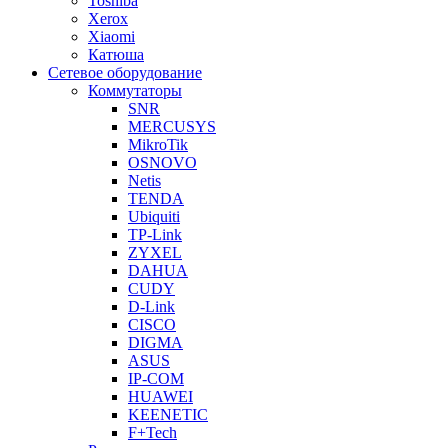
Toshiba
Xerox
Xiaomi
Катюша
Сетевое оборудование
Коммутаторы
SNR
MERCUSYS
MikroTik
OSNOVO
Netis
TENDA
Ubiquiti
TP-Link
ZYXEL
DAHUA
CUDY
D-Link
CISCO
DIGMA
ASUS
IP-COM
HUAWEI
KEENETIC
F+Tech