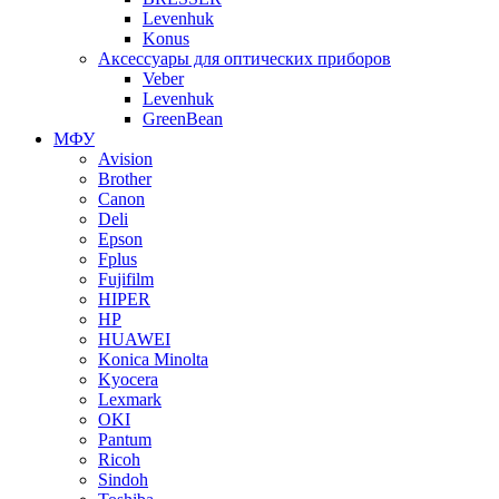
Levenhuk
Konus
Аксессуары для оптических приборов
Veber
Levenhuk
GreenBean
МФУ
Avision
Brother
Canon
Deli
Epson
Fplus
Fujifilm
HIPER
HP
HUAWEI
Konica Minolta
Kyocera
Lexmark
OKI
Pantum
Ricoh
Sindoh