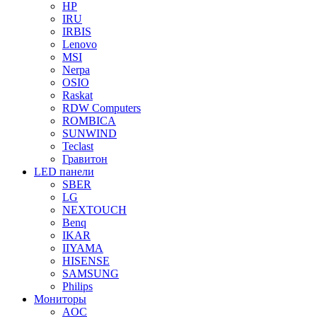
HP
IRU
IRBIS
Lenovo
MSI
Nerpa
OSIO
Raskat
RDW Computers
ROMBICA
SUNWIND
Teclast
Гравитон
LED панели
SBER
LG
NEXTOUCH
Benq
IKAR
IIYAMA
HISENSE
SAMSUNG
Philips
Мониторы
AOC