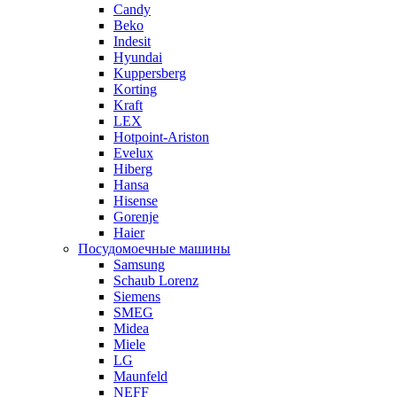
Candy
Beko
Indesit
Hyundai
Kuppersberg
Korting
Kraft
LEX
Hotpoint-Ariston
Evelux
Hiberg
Hansa
Hisense
Gorenje
Haier
Посудомоечные машины
Samsung
Schaub Lorenz
Siemens
SMEG
Midea
Miele
LG
Maunfeld
NEFF