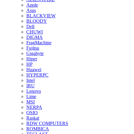
Apple
Asus
BLACKVIEW
BLOODY
Dell
CHUWI
DIGMA
FragMachine
Fujitsu
Gigabyte
Hiper
HP
Huawei
HYPERPC
Intel
IRU
Lenovo
Lime
MSI
NERPA
OSIO
Raskat
RDW COMPUTERS
ROMBICA