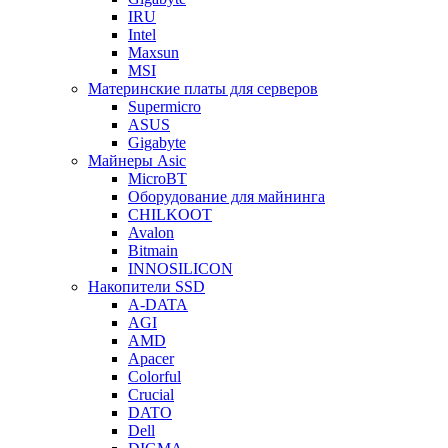
IRU
Intel
Maxsun
MSI
Материнские платы для серверов
Supermicro
ASUS
Gigabyte
Майнеры Asic
MicroBT
Оборудование для майнинга
CHILKOOT
Avalon
Bitmain
INNOSILICON
Накопители SSD
A-DATA
AGI
AMD
Apacer
Colorful
Crucial
DATO
Dell