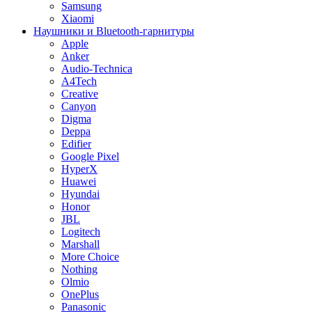
Samsung
Xiaomi
Наушники и Bluetooth-гарнитуры
Apple
Anker
Audio-Technica
A4Tech
Creative
Canyon
Digma
Deppa
Edifier
Google Pixel
HyperX
Huawei
Hyundai
Honor
JBL
Logitech
Marshall
More Choice
Nothing
Olmio
OnePlus
Panasonic