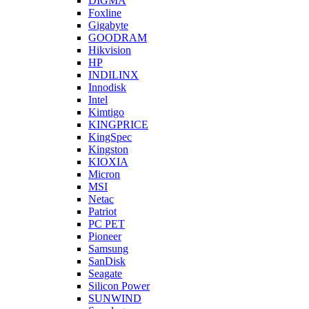
DIGMA
Foxline
Gigabyte
GOODRAM
Hikvision
HP
INDILINX
Innodisk
Intel
Kimtigo
KINGPRICE
KingSpec
Kingston
KIOXIA
Micron
MSI
Netac
Patriot
PC PET
Pioneer
Samsung
SanDisk
Seagate
Silicon Power
SUNWIND