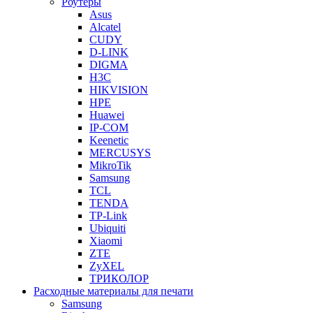
Роутеры
Asus
Alcatel
CUDY
D-LINK
DIGMA
H3C
HIKVISION
HPE
Huawei
IP-COM
Keenetic
MERCUSYS
MikroTik
Samsung
TCL
TENDA
TP-Link
Ubiquiti
Xiaomi
ZTE
ZyXEL
ТРИКОЛОР
Расходные материалы для печати
Samsung