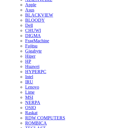
Apple
Asus
BLACKVIEW
BLOODY
Dell
CHUWI
DIGMA
FragMachine
Fujitsu
Gigabyte
Hiper
HP
Huawei
HYPERPC
Intel
IRU
Lenovo
Lime
MSI
NERPA
OSIO
Raskat
RDW COMPUTERS
ROMBICA