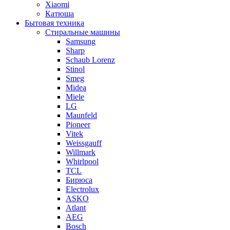
Xiaomi
Катюша
Бытовая техника
Стиральные машины
Samsung
Sharp
Schaub Lorenz
Stinol
Smeg
Midea
Miele
LG
Maunfeld
Pioneer
Vitek
Weissgauff
Willmark
Whirlpool
TCL
Бирюса
Electrolux
ASKO
Atlant
AEG
Bosch