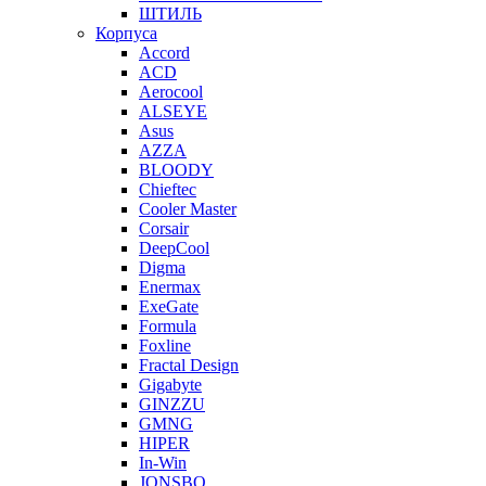
ШТИЛЬ
Корпуса
Accord
ACD
Aerocool
ALSEYE
Asus
AZZA
BLOODY
Chieftec
Cooler Master
Corsair
DeepCool
Digma
Enermax
ExeGate
Formula
Foxline
Fractal Design
Gigabyte
GINZZU
GMNG
HIPER
In-Win
JONSBO