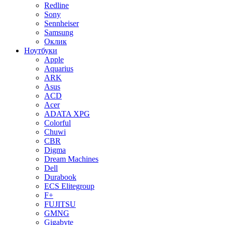
Redline
Sony
Sennheiser
Samsung
Оклик
Ноутбуки
Apple
Aquarius
ARK
Asus
ACD
Acer
ADATA XPG
Colorful
Chuwi
CBR
Digma
Dream Machines
Dell
Durabook
ECS Elitegroup
F+
FUJITSU
GMNG
Gigabyte