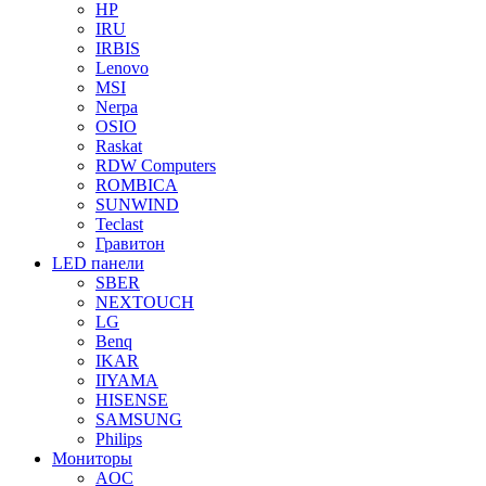
HP
IRU
IRBIS
Lenovo
MSI
Nerpa
OSIO
Raskat
RDW Computers
ROMBICA
SUNWIND
Teclast
Гравитон
LED панели
SBER
NEXTOUCH
LG
Benq
IKAR
IIYAMA
HISENSE
SAMSUNG
Philips
Мониторы
AOC