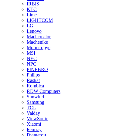
IRBIS
KTC
Lime
LIGHTCOM
LG
Lenovo
Machcreator
Machenike
Мониторус
MSI
NEC
NPC
PINEBRO
Philips
Raskat
Rombica
RDW Computers
Sunwind
Samsung
TCL
Valday
ViewSonic
Xiaomi
Бештау
Гравитон