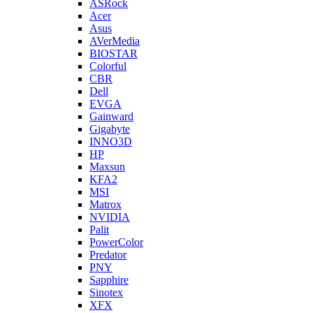
ASRock
Acer
Asus
AVerMedia
BIOSTAR
Colorful
CBR
Dell
EVGA
Gainward
Gigabyte
INNO3D
HP
Maxsun
KFA2
MSI
Matrox
NVIDIA
Palit
PowerColor
Predator
PNY
Sapphire
Sinotex
XFX