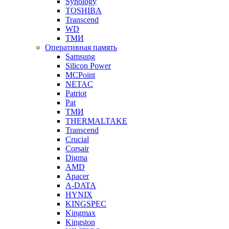
Synology
TOSHIBA
Transcend
WD
ТМИ
Оперативная память
Samsung
Silicon Power
MCPoint
NETAC
Patriot
Pat
ТМИ
THERMALTAKE
Transcend
Crucial
Corsair
Digma
AMD
Apacer
A-DATA
HYNIX
KINGSPEC
Kingmax
Kingston