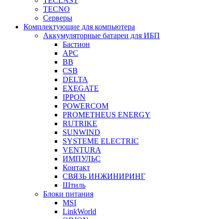
TECLAST
TECNO
Серверы
Комплектующие для компьютера
Аккумуляторные батареи для ИБП
Бастион
APC
BB
CSB
DELTA
EXEGATE
IPPON
POWERCOM
PROMETHEUS ENERGY
RUTRIKE
SUNWIND
SYSTEME ELECTRIC
VENTURA
ИМПУЛЬС
Контакт
СВЯЗЬ ИНЖИНИРИНГ
Штиль
Блоки питания
MSI
LinkWorld