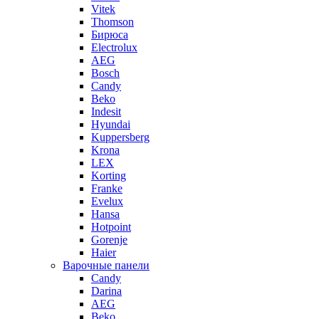
Vitek
Thomson
Бирюса
Electrolux
AEG
Bosch
Candy
Beko
Indesit
Hyundai
Kuppersberg
Krona
LEX
Korting
Franke
Evelux
Hansa
Hotpoint
Gorenje
Haier
Варочные панели
Candy
Darina
AEG
Beko