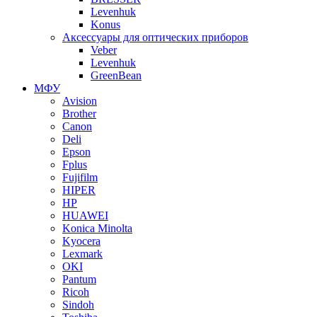
Levenhuk
Konus
Аксессуары для оптических приборов
Veber
Levenhuk
GreenBean
МФУ
Avision
Brother
Canon
Deli
Epson
Fplus
Fujifilm
HIPER
HP
HUAWEI
Konica Minolta
Kyocera
Lexmark
OKI
Pantum
Ricoh
Sindoh