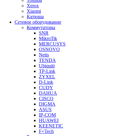
Toshiba
Xerox
Xiaomi
Катюша
Сетевое оборудование
Коммутаторы
SNR
MikroTik
MERCUSYS
OSNOVO
Netis
TENDA
Ubiquiti
TP-Link
ZYXEL
D-Link
CUDY
DAHUA
CISCO
DIGMA
ASUS
IP-COM
HUAWEI
KEENETIC
F+Tech