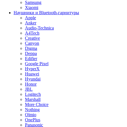
Samsung
Xiaomi
Наушники и Bluetooth-гарнитуры
Apple
Anker
Audio-Technica
A4Tech
Creative
Canyon
Digma
Deppa
Edifier
Google Pixel
HyperX
Huawei
Hyundai
Honor
JBL
Logitech
Marshall
More Choice
Nothing
Olmio
OnePlus
Panasonic