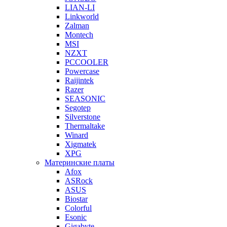
LIAN-LI
Linkworld
Zalman
Montech
MSI
NZXT
PCCOOLER
Powercase
Raijintek
Razer
SEASONIC
Segotep
Silverstone
Thermaltake
Winard
Xigmatek
XPG
Материнские платы
Afox
ASRock
ASUS
Biostar
Colorful
Esonic
Gigabyte