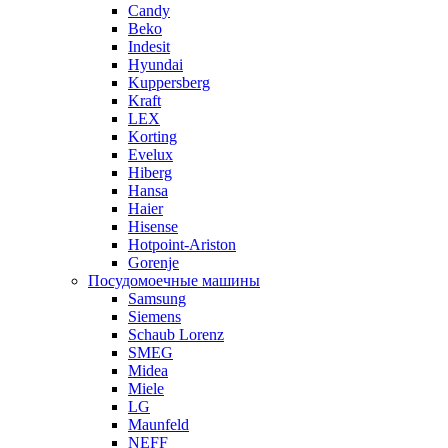
Candy
Beko
Indesit
Hyundai
Kuppersberg
Kraft
LEX
Korting
Evelux
Hiberg
Hansa
Haier
Hisense
Hotpoint-Ariston
Gorenje
Посудомоечные машины
Samsung
Siemens
Schaub Lorenz
SMEG
Midea
Miele
LG
Maunfeld
NEFF