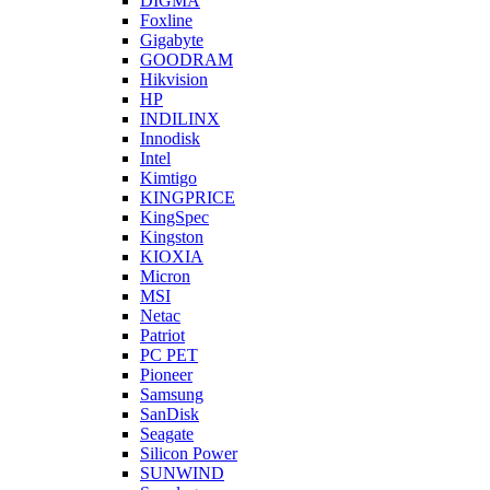
DIGMA
Foxline
Gigabyte
GOODRAM
Hikvision
HP
INDILINX
Innodisk
Intel
Kimtigo
KINGPRICE
KingSpec
Kingston
KIOXIA
Micron
MSI
Netac
Patriot
PC PET
Pioneer
Samsung
SanDisk
Seagate
Silicon Power
SUNWIND