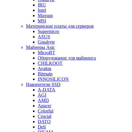
IRU
Intel
Maxsun
MSI
Материнские платы для серверов
Supermicro
ASUS
Gigabyte
Майнеры Asic
MicroBT
Оборудование для майнинга
CHILKOOT
Avalon
Bitmain
INNOSILICON
Накопители SSD
A-DATA
AGI
AMD
Apacer
Colorful
Crucial
DATO
Dell