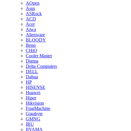
AOpen
Asus
ASRock
ACD
Acer
Aiwa
Alienware
BLOODY
Benq
CHiQ
Cooler Master
Digma
Delta Computers
DELL
Dahua
HP
HISENSE
Huawei
Hiper
Hikvision
FragMachine
Gigabyte
GMNG
IRU
IIYAMA