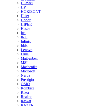
Huawei
HP
HORIZONT
Haier
Honor
HIPER
Hasee
Itel
IRU
Infinix
Irbis
Lenovo
Lime
Maibenben
MSI
Machenike
Microsoft
Nerpa
Prestigio
OSIO
Rombica
Rikor
Realme
Raskat
RAZER