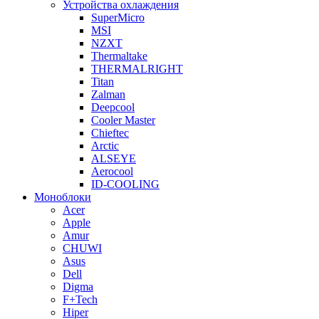
Устройства охлаждения
SuperMicro
MSI
NZXT
Thermaltake
THERMALRIGHT
Titan
Zalman
Deepcool
Cooler Master
Chieftec
Arctic
ALSEYE
Aerocool
ID-COOLING
Моноблоки
Acer
Apple
Amur
CHUWI
Asus
Dell
Digma
F+Tech
Hiper