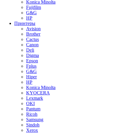
Konica Minolta
Fujifilm
G&G
HP
Принтеры
Avision
Brother
Cactus
Canon
Deli
Digma
Epson
Fplus
G&G
Hiper
HP
Konica Minolta
KYOCERA
Lexmark
OKI
Pantum
Ricoh
Samsung
Sindoh
Xerox