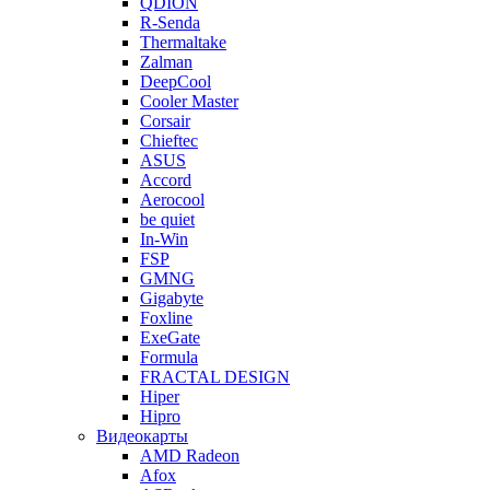
QDION
R-Senda
Thermaltake
Zalman
DeepCool
Cooler Master
Corsair
Chieftec
ASUS
Accord
Aerocool
be quiet
In-Win
FSP
GMNG
Gigabyte
Foxline
ExeGate
Formula
FRACTAL DESIGN
Hiper
Hipro
Видеокарты
AMD Radeon
Afox