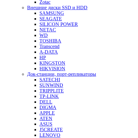
Zotac
Внешние диски SSD и HDD
SAMSUNG
SEAGATE
SILICON POWER
NETAC
WD
TOSHIBA
Transcend
A-DATA
HP
KINGSTON
HIKVISION
Док-станции, порт-репликаторы
SATECHI
SUNWIND
TRIPPLITE
TP-LINK
DELL
DIGMA
APPLE
ATEN
ASUS
J5CREATE
LENOVO