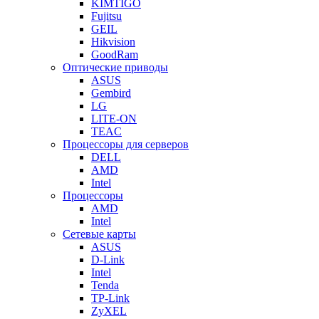
KIMTIGO
Fujitsu
GEIL
Hikvision
GoodRam
Оптические приводы
ASUS
Gembird
LG
LITE-ON
TEAC
Процессоры для серверов
DELL
AMD
Intel
Процессоры
AMD
Intel
Сетевые карты
ASUS
D-Link
Intel
Tenda
TP-Link
ZyXEL