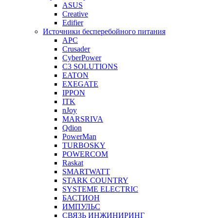
ASUS
Creative
Edifier
Источники бесперебойного питания
APC
Crusader
CyberPower
C3 SOLUTIONS
EATON
EXEGATE
IPPON
ITK
nJoy
MARSRIVA
Qdion
PowerMan
TURBOSKY
POWERCOM
Raskat
SMARTWATT
STARK COUNTRY
SYSTEME ELECTRIC
БАСТИОН
ИМПУЛЬС
СВЯЗЬ ИНЖИНИРИНГ