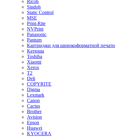
Ricoh
Sindoh
Static Control
MSE
Print-Rite
NVPrint
Panasonic
Pantum
Картриджи для широкоформатной печати
Катюша
Toshiba
Xiaomi
Xerox
T2
Deli
COPYRITE
Digma
Lexmark
Canon
Cactus
Brother
Avision
Epson
Huawei
KYOCERA