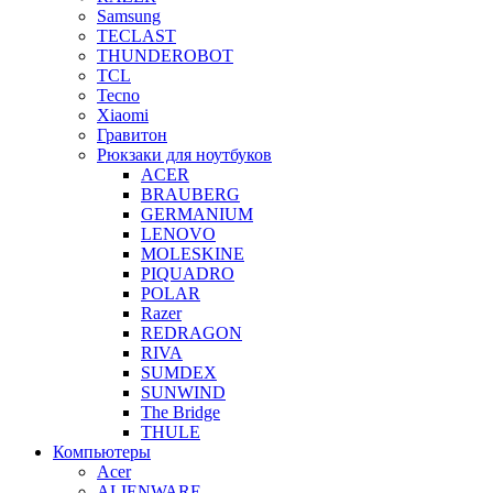
Samsung
TECLAST
THUNDEROBOT
TCL
Tecno
Xiaomi
Гравитон
Рюкзаки для ноутбуков
ACER
BRAUBERG
GERMANIUM
LENOVO
MOLESKINE
PIQUADRO
POLAR
Razer
REDRAGON
RIVA
SUMDEX
SUNWIND
The Bridge
THULE
Компьютеры
Acer
ALIENWARE