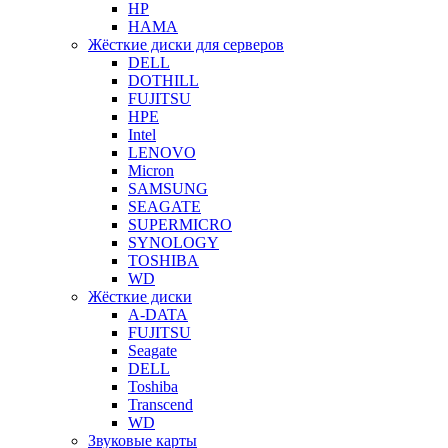
HP
HAMA
Жёсткие диски для серверов
DELL
DOTHILL
FUJITSU
HPE
Intel
LENOVO
Micron
SAMSUNG
SEAGATE
SUPERMICRO
SYNOLOGY
TOSHIBA
WD
Жёсткие диски
A-DATA
FUJITSU
Seagate
DELL
Toshiba
Transcend
WD
Звуковые карты