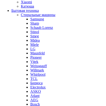
Xiaomi
Катюша
Бытовая техника
Стиральные машины
Samsung
Sharp
Schaub Lorenz
Stinol
Smeg
Midea
Miele
LG
Maunfeld
Pioneer
Vitek
Weissgauff
Willmark
Whirlpool
TCL
Бирюса
Electrolux
ASKO
Atlant
AEG
Bosch