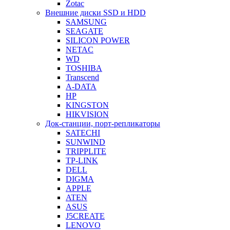
Zotac
Внешние диски SSD и HDD
SAMSUNG
SEAGATE
SILICON POWER
NETAC
WD
TOSHIBA
Transcend
A-DATA
HP
KINGSTON
HIKVISION
Док-станции, порт-репликаторы
SATECHI
SUNWIND
TRIPPLITE
TP-LINK
DELL
DIGMA
APPLE
ATEN
ASUS
J5CREATE
LENOVO