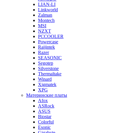
LIAN-LI
Linkworld
Zalman
Montech
MSI
NZXT
PCCOOLER
Powercase
Raijintek
Razer
SEASONIC
Segotep
Silverstone
Thermaltake
Winard
Xigmatek
XPG
Материнские платы
Afox
ASRock
ASUS
Biostar
Colorful
Esonic
Gigabyte