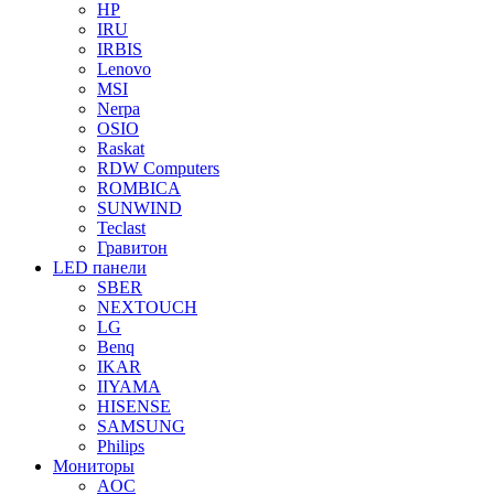
HP
IRU
IRBIS
Lenovo
MSI
Nerpa
OSIO
Raskat
RDW Computers
ROMBICA
SUNWIND
Teclast
Гравитон
LED панели
SBER
NEXTOUCH
LG
Benq
IKAR
IIYAMA
HISENSE
SAMSUNG
Philips
Мониторы
AOC