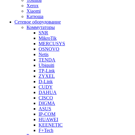
Toshiba
Xerox
Xiaomi
Катюша
Сетевое оборудование
Коммутаторы
SNR
MikroTik
MERCUSYS
OSNOVO
Netis
TENDA
Ubiquiti
TP-Link
ZYXEL
D-Link
CUDY
DAHUA
CISCO
DIGMA
ASUS
IP-COM
HUAWEI
KEENETIC
F+Tech