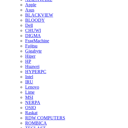
Apple
Asus
BLACKVIEW
BLOODY
Dell
CHUWI
DIGMA
FragMachine
Fujitsu
Gigabyte
Hiper
HP
Huawei
HYPERPC
Intel
IRU
Lenovo
Lime
MSI
NERPA
OSIO
Raskat
RDW COMPUTERS
ROMBICA