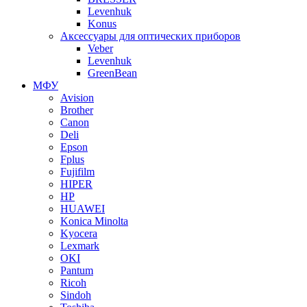
Levenhuk
Konus
Аксессуары для оптических приборов
Veber
Levenhuk
GreenBean
МФУ
Avision
Brother
Canon
Deli
Epson
Fplus
Fujifilm
HIPER
HP
HUAWEI
Konica Minolta
Kyocera
Lexmark
OKI
Pantum
Ricoh
Sindoh