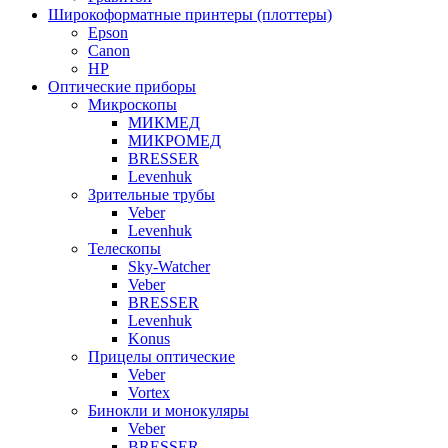
Широкоформатные принтеры (плоттеры)
Epson
Canon
HP
Оптические приборы
Микроскопы
МИКМЕД
МИКРОМЕД
BRESSER
Levenhuk
Зрительные трубы
Veber
Levenhuk
Телескопы
Sky-Watcher
Veber
BRESSER
Levenhuk
Konus
Прицелы оптические
Veber
Vortex
Бинокли и монокуляры
Veber
BRESSER