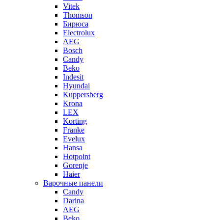
Vitek
Thomson
Бирюса
Electrolux
AEG
Bosch
Candy
Beko
Indesit
Hyundai
Kuppersberg
Krona
LEX
Korting
Franke
Evelux
Hansa
Hotpoint
Gorenje
Haier
Варочные панели
Candy
Darina
AEG
Beko