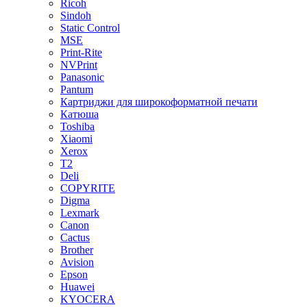
Ricoh
Sindoh
Static Control
MSE
Print-Rite
NVPrint
Panasonic
Pantum
Картриджи для широкоформатной печати
Катюша
Toshiba
Xiaomi
Xerox
T2
Deli
COPYRITE
Digma
Lexmark
Canon
Cactus
Brother
Avision
Epson
Huawei
KYOCERA