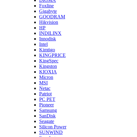
DIGMA
Foxline
Gigabyte
GOODRAM
Hikvision
HP
INDILINX
Innodisk
Intel
Kimtigo
KINGPRICE
KingSpec
Kingston
KIOXIA
Micron
MSI
Netac
Patriot
PC PET
Pioneer
Samsung
SanDisk
Seagate
Silicon Power
SUNWIND