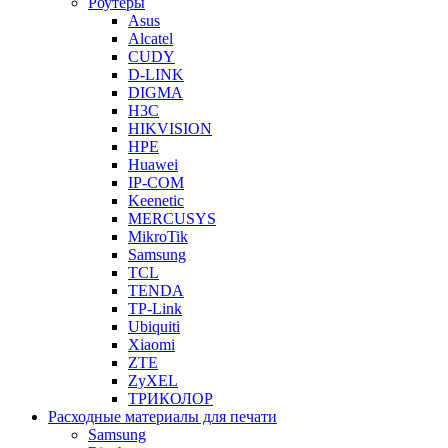
Роутеры
Asus
Alcatel
CUDY
D-LINK
DIGMA
H3C
HIKVISION
HPE
Huawei
IP-COM
Keenetic
MERCUSYS
MikroTik
Samsung
TCL
TENDA
TP-Link
Ubiquiti
Xiaomi
ZTE
ZyXEL
ТРИКОЛОР
Расходные материалы для печати
Samsung