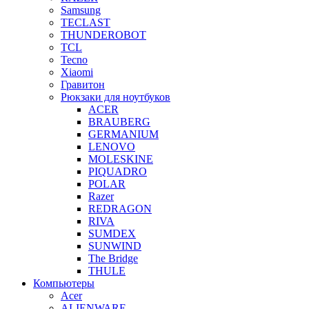
Samsung
TECLAST
THUNDEROBOT
TCL
Tecno
Xiaomi
Гравитон
Рюкзаки для ноутбуков
ACER
BRAUBERG
GERMANIUM
LENOVO
MOLESKINE
PIQUADRO
POLAR
Razer
REDRAGON
RIVA
SUMDEX
SUNWIND
The Bridge
THULE
Компьютеры
Acer
ALIENWARE