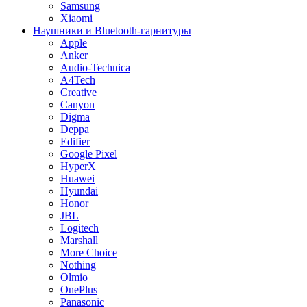
Samsung
Xiaomi
Наушники и Bluetooth-гарнитуры
Apple
Anker
Audio-Technica
A4Tech
Creative
Canyon
Digma
Deppa
Edifier
Google Pixel
HyperX
Huawei
Hyundai
Honor
JBL
Logitech
Marshall
More Choice
Nothing
Olmio
OnePlus
Panasonic