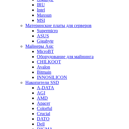
IRU
Intel
Maxsun
MSI
Материнские платы для серверов
Supermicro
ASUS
Gigabyte
Майнеры Asic
MicroBT
Оборудование для майнинга
CHILKOOT
Avalon
Bitmain
INNOSILICON
Накопители SSD
A-DATA
AGI
AMD
Apacer
Colorful
Crucial
DATO
Dell