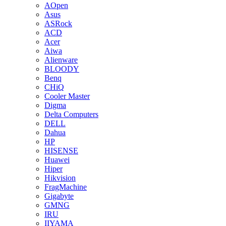
AOpen
Asus
ASRock
ACD
Acer
Aiwa
Alienware
BLOODY
Benq
CHiQ
Cooler Master
Digma
Delta Computers
DELL
Dahua
HP
HISENSE
Huawei
Hiper
Hikvision
FragMachine
Gigabyte
GMNG
IRU
IIYAMA