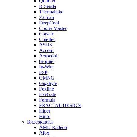
QDION
R-Senda
Thermaltake
Zalman
DeepCool
Cooler Master
Corsair
Chieftec
ASUS
Accord
Aerocool
be quiet
In-Win
FSP
GMNG
Gigabyte
Foxline
ExeGate
Formula
FRACTAL DESIGN
Hiper
Hipro
Видеокарты
AMD Radeon
Afox