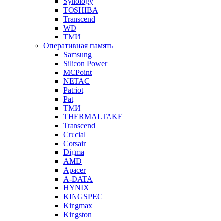
Synology
TOSHIBA
Transcend
WD
ТМИ
Оперативная память
Samsung
Silicon Power
MCPoint
NETAC
Patriot
Pat
ТМИ
THERMALTAKE
Transcend
Crucial
Corsair
Digma
AMD
Apacer
A-DATA
HYNIX
KINGSPEC
Kingmax
Kingston