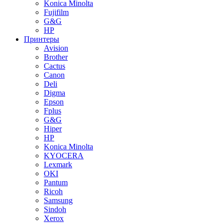
Konica Minolta
Fujifilm
G&G
HP
Принтеры
Avision
Brother
Cactus
Canon
Deli
Digma
Epson
Fplus
G&G
Hiper
HP
Konica Minolta
KYOCERA
Lexmark
OKI
Pantum
Ricoh
Samsung
Sindoh
Xerox