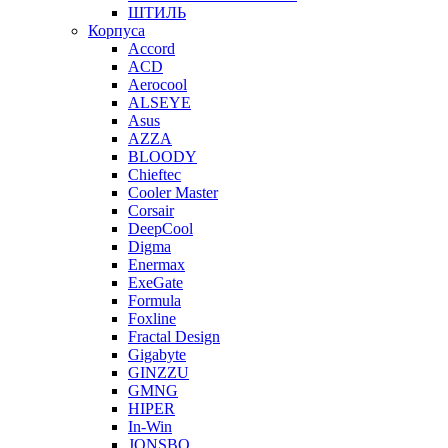
ШТИЛЬ
Корпуса
Accord
ACD
Aerocool
ALSEYE
Asus
AZZA
BLOODY
Chieftec
Cooler Master
Corsair
DeepCool
Digma
Enermax
ExeGate
Formula
Foxline
Fractal Design
Gigabyte
GINZZU
GMNG
HIPER
In-Win
JONSBO