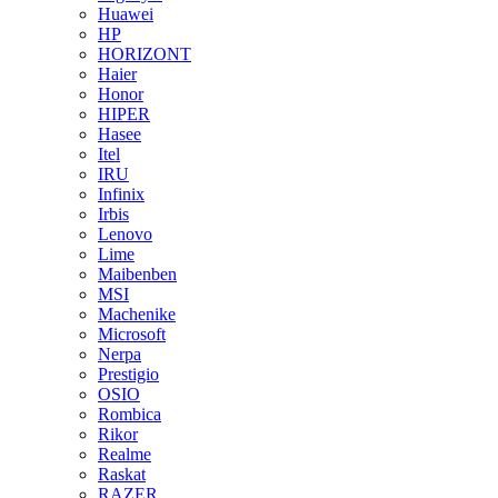
Huawei
HP
HORIZONT
Haier
Honor
HIPER
Hasee
Itel
IRU
Infinix
Irbis
Lenovo
Lime
Maibenben
MSI
Machenike
Microsoft
Nerpa
Prestigio
OSIO
Rombica
Rikor
Realme
Raskat
RAZER