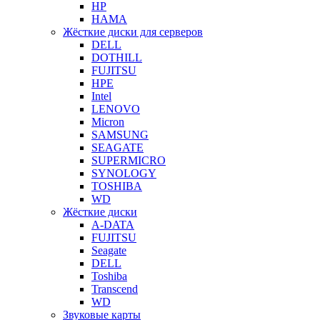
HP
HAMA
Жёсткие диски для серверов
DELL
DOTHILL
FUJITSU
HPE
Intel
LENOVO
Micron
SAMSUNG
SEAGATE
SUPERMICRO
SYNOLOGY
TOSHIBA
WD
Жёсткие диски
A-DATA
FUJITSU
Seagate
DELL
Toshiba
Transcend
WD
Звуковые карты