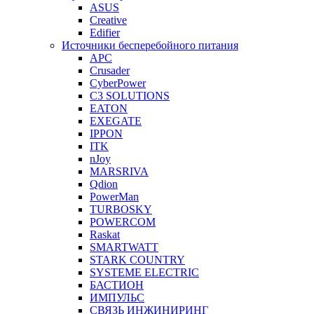
ASUS
Creative
Edifier
Источники бесперебойного питания
APC
Crusader
CyberPower
C3 SOLUTIONS
EATON
EXEGATE
IPPON
ITK
nJoy
MARSRIVA
Qdion
PowerMan
TURBOSKY
POWERCOM
Raskat
SMARTWATT
STARK COUNTRY
SYSTEME ELECTRIC
БАСТИОН
ИМПУЛЬС
СВЯЗЬ ИНЖИНИРИНГ