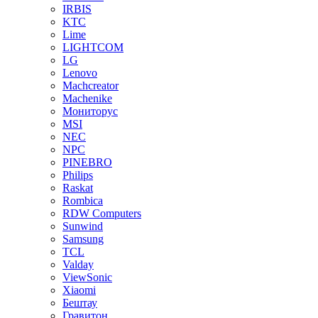
IRBIS
KTC
Lime
LIGHTCOM
LG
Lenovo
Machcreator
Machenike
Мониторус
MSI
NEC
NPC
PINEBRO
Philips
Raskat
Rombica
RDW Computers
Sunwind
Samsung
TCL
Valday
ViewSonic
Xiaomi
Бештау
Гравитон