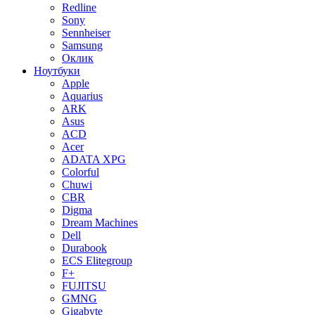
Redline
Sony
Sennheiser
Samsung
Оклик
Ноутбуки
Apple
Aquarius
ARK
Asus
ACD
Acer
ADATA XPG
Colorful
Chuwi
CBR
Digma
Dream Machines
Dell
Durabook
ECS Elitegroup
F+
FUJITSU
GMNG
Gigabyte