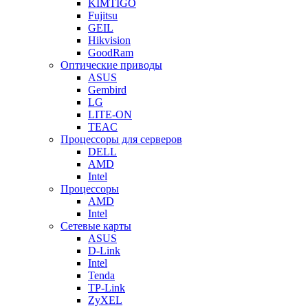
KIMTIGO
Fujitsu
GEIL
Hikvision
GoodRam
Оптические приводы
ASUS
Gembird
LG
LITE-ON
TEAC
Процессоры для серверов
DELL
AMD
Intel
Процессоры
AMD
Intel
Сетевые карты
ASUS
D-Link
Intel
Tenda
TP-Link
ZyXEL