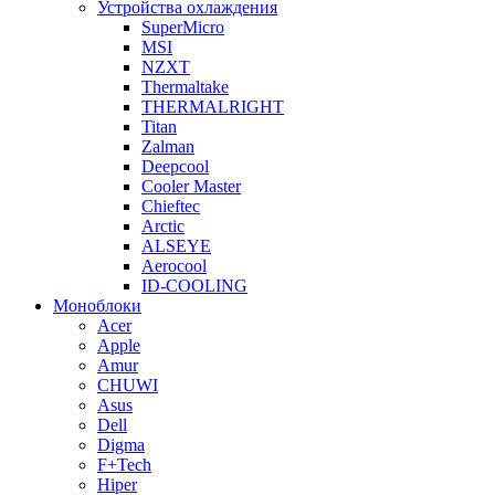
Устройства охлаждения
SuperMicro
MSI
NZXT
Thermaltake
THERMALRIGHT
Titan
Zalman
Deepcool
Cooler Master
Chieftec
Arctic
ALSEYE
Aerocool
ID-COOLING
Моноблоки
Acer
Apple
Amur
CHUWI
Asus
Dell
Digma
F+Tech
Hiper