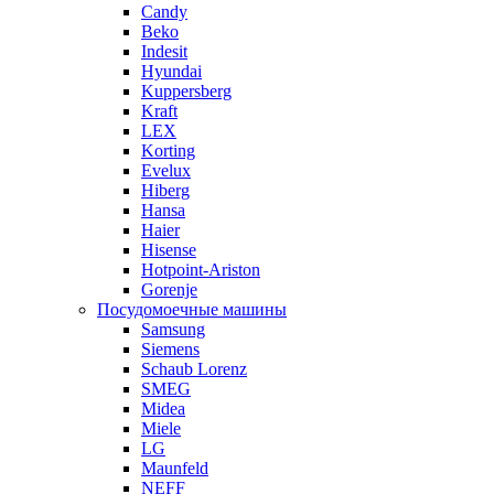
Candy
Beko
Indesit
Hyundai
Kuppersberg
Kraft
LEX
Korting
Evelux
Hiberg
Hansa
Haier
Hisense
Hotpoint-Ariston
Gorenje
Посудомоечные машины
Samsung
Siemens
Schaub Lorenz
SMEG
Midea
Miele
LG
Maunfeld
NEFF