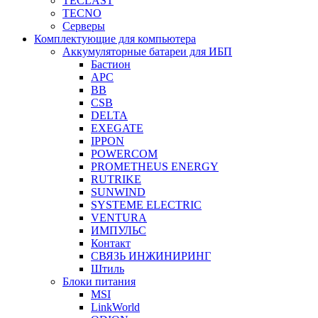
TECLAST
TECNO
Серверы
Комплектующие для компьютера
Аккумуляторные батареи для ИБП
Бастион
APC
BB
CSB
DELTA
EXEGATE
IPPON
POWERCOM
PROMETHEUS ENERGY
RUTRIKE
SUNWIND
SYSTEME ELECTRIC
VENTURA
ИМПУЛЬС
Контакт
СВЯЗЬ ИНЖИНИРИНГ
Штиль
Блоки питания
MSI
LinkWorld