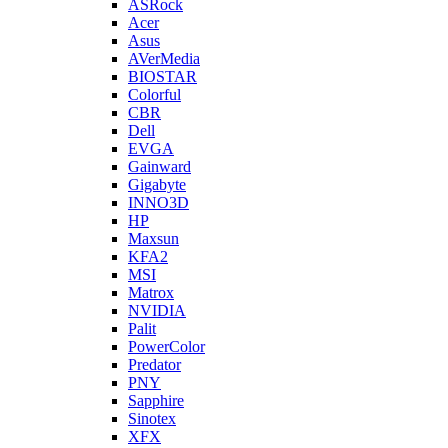
ASRock
Acer
Asus
AVerMedia
BIOSTAR
Colorful
CBR
Dell
EVGA
Gainward
Gigabyte
INNO3D
HP
Maxsun
KFA2
MSI
Matrox
NVIDIA
Palit
PowerColor
Predator
PNY
Sapphire
Sinotex
XFX